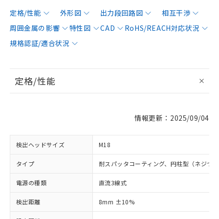
定格/性能
外形図
出力段回路図
相互干渉
周囲金属の影響
特性図
CAD
RoHS/REACH対応状況
規格認証/適合状況
定格/性能
情報更新：2025/09/04
検出ヘッドサイズ
M18
タイプ
耐スパッタコーティング、円柱型（ネジつ
電源の種類
直流3線式
検出距離
8mm ±10%