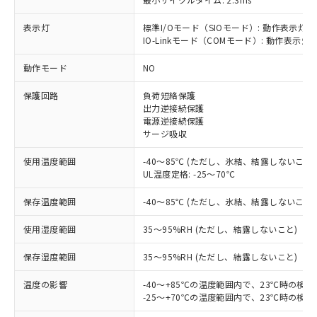
表示灯
標準I/Oモード（SIOモード）: 動作表示灯(
IO-Linkモード（COMモード）: 動作表示灯(
※1 対応状況
動作モード
NO
保護回路
負荷短絡保護
対応済み：EU RoHS指令（10物質）の
出力逆接続保護
非含有に対応した製品が提供可能な商品で
電源逆接続保護
す。
サージ吸収
対応予定：EU RoHS指令（10物質）の非含
ご利用条件
有に対応した製品に切り替える予定のある
使用温度範囲
-40～85℃ (ただし、氷結、結露しないこと)
商品です。
UL温度定格: -25～70℃
対応予定なし：EU RoHS指令（10物質）の
以下の条件をお読みいただき、同意のうえ
非含有に非対応の商品で、対応品を出す予
保存温度範囲
-40～85℃ (ただし、氷結、結露しないこと)
ご利用ください。
定はありません。
使用湿度範囲
35～95%RH (ただし、結露しないこと)
調査・確認中：EU RoHS指令（10物質）の
本サービスは、当社制御機器事業取扱
※1 中国RoHS○×表
非含有の対応状況を調査中または確認中の
商品の当社在庫状況および標準価格
保存湿度範囲
35～95%RH (ただし、結露しないこと)
商品です。
(税抜)を提供させていただくもので
「○」：最大均質材料含有率が中国RoHSの
非該当品：ライセンス料など無形物で、有
す。
温度の影響
-40～+85℃の温度範囲内で、23℃時の検
基準値以下であることを示します。
害物質有無と関係のない商品です。
当社制御機器事業取扱商品の中には、
-25～+70℃の温度範囲内で、23℃時の検
「×」：最大均質材料含有率が中国RoHSの
仕入先様の事情により、非含有部品として
本サービスの対象外となる商品もある