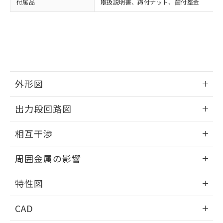
付属品
取扱説明書、締付ナット、歯付座金
お客様が当ウェブサイト上で当社にご
※3 非含有証明書ダウンロード
登録された部品リストについて、当社
および当社の共同利用者が、当社の製
下記の非含有証明書をダウンロードするこ
品・サービスに関するお客様との取
とができます。
合意する
キャンセル
引・商談に必要な範囲で利用すること
をご了承ください。
EU RoHS指令（10物質）の非含有証明書
※当社の共同利用者とは、
"個人情報
51物質の非含有証明書（当社基準）
の共同利用に関して"
の「1.共同利
外形図
※本証明書は発行日時点で非含有を証明す
用者の範囲」に記載されている法人を
るもので、過去に遡って非含有を証明する
指します。
情報更新：2025/09/04
ものではありません。
出力段回路図
また、RoHS指令のフタル酸エステル類４
外形図
物質の対応では、対応完了までの期間は出
情報更新：2025/09/04
相互干渉
荷製品に未対応品が混在することから備考
欄に対応日を記載しておりました。
出力段回路図
情報更新：2025/09/04
既に当社にて対応品への在庫切替を完了
周囲金属の影響
していることから、特段のことがない限
相互干渉
情報更新：2025/09/04
り、2022年1月12日より割愛しておりま
特性図
す。
周囲金属の影響
情報更新：2025/09/04
CAD