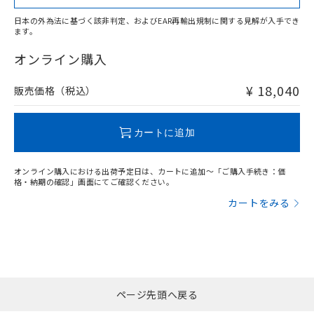
日本の外為法に基づく該非判定、およびEAR再輸出規制に関する見解が入手でき
ます。
"対応済み"や非含有の記載がされた商品であっても、流通
在庫等で未対応品が混在する可能性があります。
オンライン購入
非含有品が必要な際は、弊社営業部門もしくは販売店へお
問い合わせください。
¥ 18,040
販売価格（税込）
この製品のRoHS/REACH対応状況ページへ
カートに追加
オンライン購入における出荷予定日は、カートに追加～「ご購入手続き：価
格・納期の確認」画面にてご確認ください。
カートをみる
ページ先頭へ戻る