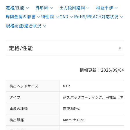
定格/性能
外形図
出力段回路図
相互干渉
周囲金属の影響
特性図
CAD
RoHS/REACH対応状況
規格認証/適合状況
定格/性能
情報更新：2025/09/04
検出ヘッドサイズ
M12
タイプ
耐スパッタコーティング、円柱型（ネジ
電源の種類
直流3線式
検出距離
6mm ±10%