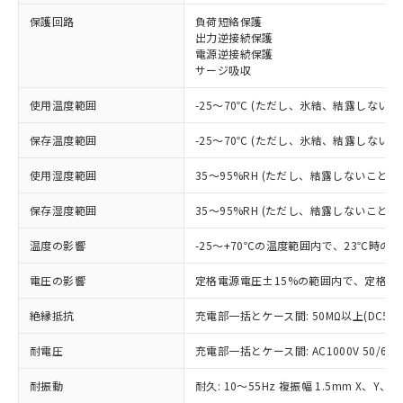
※1 対応状況
保護回路
負荷短絡保護
出力逆接続保護
対応済み：EU RoHS指令（10物質）の
電源逆接続保護
非含有に対応した製品が提供可能な商品で
サージ吸収
す。
対応予定：EU RoHS指令（10物質）の非含
使用温度範囲
-25～70℃ (ただし、氷結、結露しないこ
ご利用条件
有に対応した製品に切り替える予定のある
商品です。
保存温度範囲
-25～70℃ (ただし、氷結、結露しないこ
対応予定なし：EU RoHS指令（10物質）の
以下の条件をお読みいただき、同意のうえ
非含有に非対応の商品で、対応品を出す予
使用湿度範囲
35～95%RH (ただし、結露しないこと)
ご利用ください。
定はありません。
調査・確認中：EU RoHS指令（10物質）の
保存湿度範囲
35～95%RH (ただし、結露しないこと)
本サービスは、当社制御機器事業取扱
※1 中国RoHS○×表
非含有の対応状況を調査中または確認中の
商品の当社在庫状況および標準価格
温度の影響
-25～+70℃の温度範囲内で、23℃時の
商品です。
(税抜)を提供させていただくもので
「○」：最大均質材料含有率が中国RoHSの
非該当品：ライセンス料など無形物で、有
す。
電圧の影響
定格電源電圧±15%の範囲内で、定格電
基準値以下であることを示します。
害物質有無と関係のない商品です。
当社制御機器事業取扱商品の中には、
「×」：最大均質材料含有率が中国RoHSの
仕入先様の事情により、非含有部品として
本サービスの対象外となる商品もある
絶縁抵抗
充電部一括とケース間: 50MΩ以上(DC50
基準値を超えていることを示します。
いたものが、含有品と判明した場合などや
当社は、これら貴社製品のうち、外国
ことをご了承ください。
「－」：未確認です。当社販売部門へお問
むを得ず変更することがあります。
為替および外国貿易法に定める商品
在庫状況および標準価格照会結果は、
耐電圧
充電部一括とケース間: AC1000V 50/60Hz
い合わせください。
（以下｢規制貨物等」という）を輸出
記載している更新日時点での社内デー
*EU RoHS指令（10物質）：
または国外への提供する場合は、日本
耐振動
耐久: 10～55Hz 複振幅 1.5mm X、Y、Z
記
タに基づき作成されるものであり、閲
説明
鉛(Pb) 1000ppm以下、 水銀(Hg) 1000ppm以下、 カド
*中国RoHS10物質の基準値 (GB/T26572)：
国政府の輸出許可(または役務取引許