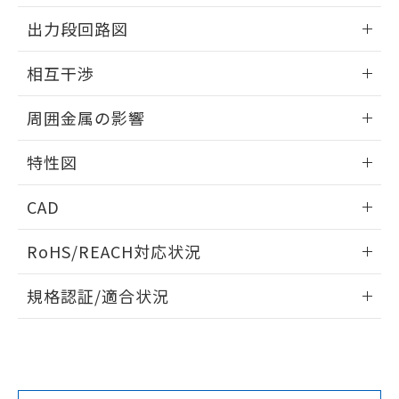
情報更新：2025/09/04
をご了承ください。
出力段回路図
EU RoHS指令（10物質）の非含有証明書
※当社の共同利用者とは、
"個人情報
51物質の非含有証明書（当社基準）
の共同利用に関して"
の「1.共同利
外形図
情報更新：2025/09/04
※本証明書は発行日時点で非含有を証明す
相互干渉
用者の範囲」に記載されている法人を
るもので、過去に遡って非含有を証明する
指します。
出力段回路図
ものではありません。
情報更新：2025/09/04
周囲金属の影響
また、RoHS指令のフタル酸エステル類４
物質の対応では、対応完了までの期間は出
相互干渉
情報更新：2025/09/04
荷製品に未対応品が混在することから備考
特性図
欄に対応日を記載しておりました。
周囲金属の影響
情報更新：2025/09/04
既に当社にて対応品への在庫切替を完了
CAD
していることから、特段のことがない限
り、2022年1月12日より割愛しておりま
検出物体の大きさと材質による影響
ログイン/会員登録いただくと、CADデータをダウンロー
RoHS/REACH対応状況
す。
ドすることができます。
情報更新：2026/7/29
A: 40mm以上、B: 30mm以上
規格認証/適合状況
ログイン/会員登録
EU RoHS
注意事項・凡例
UL認証
CSA認証
CEマーキング
L: 2mm以上、φd: 20mm以上、D: 2mm以上、m: 18mm以
上、n: 20mm以上
Yes
Yes
Yes
金属埋め込み
対応状況
対応予定月
※1
※2
ダウンロードデータをご利用いただく前に、以下を必ずお読
タイムチャート