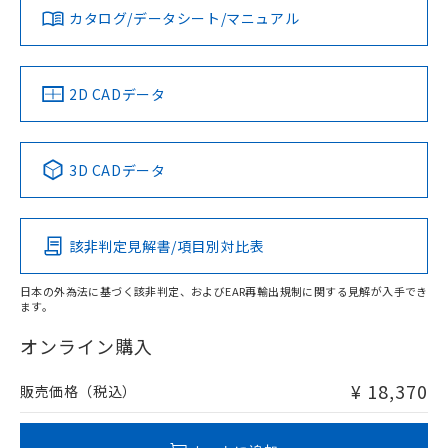
みください。
カタログ/データシート/マニュアル
対応済み
ソフトウェアの使用条件
LR型式承認
DNV型式承認
BV型式承認
KR型式承
（イギリス
（ノルウェー
（フランス
（韓国
船舶規格）
船舶規格）
船舶規格）
船舶規格
中国 RoHS
注意事項・凡例
2D CADデータ
No
No
No
No
l: 4mm以上、φd: 20mm以上、D: 4mm以上、m: 18mm以
上、n: 20mm以上
中国 RoHS表
※1 ※2
検出領域
3D CADデータ
この製品の規格認証/適合状況ページへ
Pb
Hg
Cd
Cr(VI)
その他の認証はこちらのページからご検索ください
該非判定見解書/項目別対比表
X
O
O
O
日本の外為法に基づく該非判定、およびEAR再輸出規制に関する見解が入手でき
ます。
"対応済み"や非含有の記載がされた商品であっても、流通
在庫等で未対応品が混在する可能性があります。
オンライン購入
非含有品が必要な際は、弊社営業部門もしくは販売店へお
問い合わせください。
¥ 18,370
販売価格（税込）
この製品のRoHS/REACH対応状況ページへ