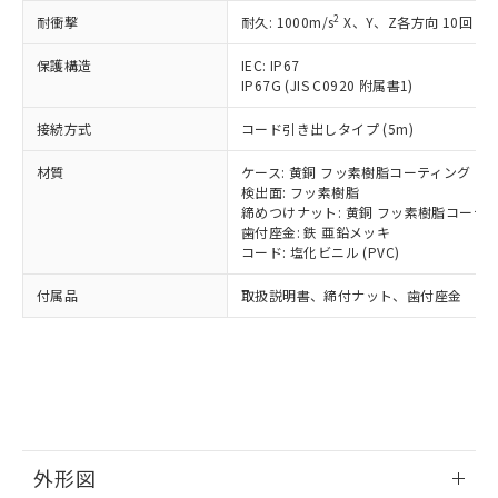
号
覧された時点での実際の在庫および標
ミウム(Cd) 100ppm以下、
Pb(鉛) :1000ppm、 Hg(水銀) : 1000ppm、 Cd(カドミウ
可)を取得するなどの必要な手続きを
2
六価クロム(Cr(Ⅵ)) 1000ppm以下、ポリ臭化ビフェニル
耐衝撃
耐久: 1000m/s
X、Y、Z各方向 10回
ム) : 100ppm、
準価格とは異なる場合があることをご
類(PBB) 1000ppm以下、ポリ臭化ジフェニルエーテル類
Cr(Ⅵ)(六価クロム) : 1000ppm、 PBBs(ポリ臭化ビフェ
とります。
了承ください。
(PBDE) 1000ppm以下、フタル酸ビス(2-エチルヘキシ
○
一定数以上の在庫あり
ニル類) : 1000ppm、 PBDEs(ポリ臭化ジフェニルエーテ
保護構造
IEC: IP67
当社は規制貨物を破棄する場合は、完
ル) (DEHP)(別名：DOP) 1000ppm以下、フタル酸ブチ
正式な納期状況および標準価格はお客
ル類) : 1000ppm、
IP67G (JIS C0920 附属書1)
ルベンジル（BBP） 1000ppm以下、フタル酸ジブチル
全に破砕するなど、違法に輸出されな
DBP(フタル酸ジブチル) : 1000ppm、 DIBP(フタル酸ジ
様のお取引先、またはお客様担当のオ
（DBP） 1000ppm以下、フタル酸ジイソブチル
イソブチル) : 1000ppm、 BBP(フタル酸ブチルベンジ
△
一定数には満たないが在庫あり
いよう必要な手段を講じます。
ムロン制御機器販売店・当社販売員に
(DIBP) 1000ppm以下
ル) : 1000ppm、
接続方式
コード引き出しタイプ (5m)
当社は貴社製品を、核兵器、ミサイ
但し、RoHS指令で産業用監視および制御機器に対する
DEHP(フタル酸ビス(2-エチルヘキシル)) : 1000ppm
ご相談ください。
適用除外項目は除く。
ル、化学兵器、生物兵器またはその他
－
在庫なし(最新の在庫状況につ
オムロン制御機器販売店や当社販売拠
フタル酸エステル類の４物質については閾値を超える意
材質
ケース: 黄銅 フッ素樹脂コーティング
武器並びにこれらの製造装置等に一切
いては、お客様のお取引先、ま
図的な使用がないことを確認しています。
点は「
販売ネットワーク
」をご確認
検出面: フッ素樹脂
※2 環境保護使用期限
使用いたしません。
たはお客様担当のオムロン制御
締めつけナット: 黄銅 フッ素樹脂コーテ
ください。
当社は、貴社製品を第三者に販売する
歯付座金: 鉄 亜鉛メッキ
機器販売店・当社販売員にご確
在庫状況および標準価格結果を当社の
※2 対応予定月
「ｅ」：有害物質（10物質）のすべてが基
コード: 塩化ビニル (PVC)
場合は、上記1、2および3の内容を当
認ください)
事前の承諾なく第三者に漏洩または開
準値以下であることを示します。
該第三者に通知します。また当社は、
示しないようお願いします。
付属品
取扱説明書、締付ナット、歯付座金
部品在庫の切り替え状況などにより、予定
「10」：通常の使用状況下において有害物
販売先および販売に係わる関係者が違
マイパーツ機能（部品リスト作成サー
空
受注生産機種、また在庫状況の
月が前後することがあります。
質が外部に漏えいし、環境に深刻な影響を
法に輸出するおそれがある場合は、取
ビス）をご利用いただくには、I-Web
白
情報を公開していない機種
及ぼさない年数を意味します。
り引きをいたしません。
メンバーズにご登録されている必要が
「－」：未確認です。当社販売部門へお問
あります。
い合わせください。
お客様が当ウェブサイト上で当社にご
※3 非含有証明書ダウンロード
登録された部品リストについて、当社
および当社の共同利用者が、当社の製
下記の非含有証明書をダウンロードするこ
品・サービスに関するお客様との取
外形図
とができます。
合意する
キャンセル
引・商談に必要な範囲で利用すること