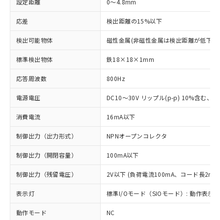
設定距離
0～4.8mm
応差
検出距離の15%以下
検出可能物体
磁性金属(非磁性金属は検出距離が低下し
標準検出物体
鉄18×18×1mm
応答周波数
800Hz
電源電圧
DC10～30V リップル(p-p) 10%含む、Cla
消費電流
16mA以下
制御出力（出力形式）
NPNオープンコレクタ
制御出力（開閉容量）
100mA以下
制御出力（残留電圧）
2V以下 (負荷電流100mA、コード長2m時
表示灯
標準I/Oモード（SIOモード）: 動作表示灯
動作モード
NC