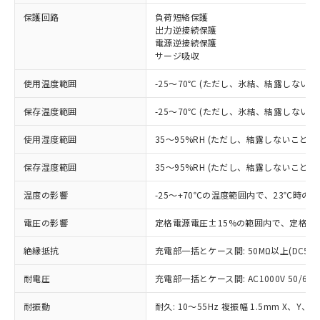
※1 対応状況
保護回路
負荷短絡保護
出力逆接続保護
対応済み：EU RoHS指令（10物質）の
電源逆接続保護
非含有に対応した製品が提供可能な商品で
サージ吸収
す。
対応予定：EU RoHS指令（10物質）の非含
使用温度範囲
-25～70℃ (ただし、氷結、結露しないこ
ご利用条件
有に対応した製品に切り替える予定のある
保存温度範囲
-25～70℃ (ただし、氷結、結露しないこ
商品です。
対応予定なし：EU RoHS指令（10物質）の
以下の条件をお読みいただき、同意のうえ
使用湿度範囲
35～95%RH (ただし、結露しないこと)
非含有に非対応の商品で、対応品を出す予
ご利用ください。
定はありません。
保存湿度範囲
35～95%RH (ただし、結露しないこと)
調査・確認中：EU RoHS指令（10物質）の
本サービスは、当社制御機器事業取扱
※1 中国RoHS○×表
非含有の対応状況を調査中または確認中の
温度の影響
商品の当社在庫状況および標準価格
-25～+70℃の温度範囲内で、23℃時の
商品です。
(税抜)を提供させていただくもので
「○」：最大均質材料含有率が中国RoHSの
非該当品：ライセンス料など無形物で、有
電圧の影響
定格電源電圧±15%の範囲内で、定格電
す。
基準値以下であることを示します。
害物質有無と関係のない商品です。
当社制御機器事業取扱商品の中には、
「×」：最大均質材料含有率が中国RoHSの
仕入先様の事情により、非含有部品として
絶縁抵抗
充電部一括とケース間: 50MΩ以上(DC50
本サービスの対象外となる商品もある
基準値を超えていることを示します。
いたものが、含有品と判明した場合などや
当社は、これら貴社製品のうち、外国
ことをご了承ください。
「－」：未確認です。当社販売部門へお問
むを得ず変更することがあります。
耐電圧
充電部一括とケース間: AC1000V 50/60Hz
為替および外国貿易法に定める商品
在庫状況および標準価格照会結果は、
い合わせください。
（以下｢規制貨物等」という）を輸出
記載している更新日時点での社内デー
耐振動
耐久: 10～55Hz 複振幅 1.5mm X、Y、Z
*EU RoHS指令（10物質）：
または国外への提供する場合は、日本
記
タに基づき作成されるものであり、閲
説明
鉛(Pb) 1000ppm以下、 水銀(Hg) 1000ppm以下、 カド