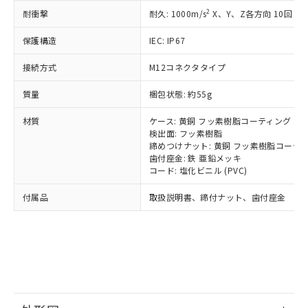
*中国RoHS10物質の基準値 (GB/T26572)：
国政府の輸出許可(または役務取引許
号
覧された時点での実際の在庫および標
ミウム(Cd) 100ppm以下、
Pb(鉛) :1000ppm、 Hg(水銀) : 1000ppm、 Cd(カドミウ
2
耐衝撃
耐久: 1000m/s
X、Y、Z各方向 10回
可)を取得するなどの必要な手続きを
六価クロム(Cr(Ⅵ)) 1000ppm以下、ポリ臭化ビフェニル
ム) : 100ppm、
準価格とは異なる場合があることをご
類(PBB) 1000ppm以下、ポリ臭化ジフェニルエーテル類
Cr(Ⅵ)(六価クロム) : 1000ppm、 PBBs(ポリ臭化ビフェ
とります。
了承ください。
保護構造
IEC: IP67
(PBDE) 1000ppm以下、フタル酸ビス(2-エチルヘキシ
○
一定数以上の在庫あり
ニル類) : 1000ppm、 PBDEs(ポリ臭化ジフェニルエーテ
当社は規制貨物を破棄する場合は、完
ル) (DEHP)(別名：DOP) 1000ppm以下、フタル酸ブチ
正式な納期状況および標準価格はお客
ル類) : 1000ppm、
ルベンジル（BBP） 1000ppm以下、フタル酸ジブチル
全に破砕するなど、違法に輸出されな
DBP(フタル酸ジブチル) : 1000ppm、 DIBP(フタル酸ジ
接続方式
様のお取引先、またはお客様担当のオ
M12コネクタタイプ
（DBP） 1000ppm以下、フタル酸ジイソブチル
イソブチル) : 1000ppm、 BBP(フタル酸ブチルベンジ
△
一定数には満たないが在庫あり
いよう必要な手段を講じます。
ムロン制御機器販売店・当社販売員に
(DIBP) 1000ppm以下
ル) : 1000ppm、
当社は貴社製品を、核兵器、ミサイ
但し、RoHS指令で産業用監視および制御機器に対する
質量
梱包状態: 約55g
DEHP(フタル酸ビス(2-エチルヘキシル)) : 1000ppm
ご相談ください。
適用除外項目は除く。
ル、化学兵器、生物兵器またはその他
－
在庫なし(最新の在庫状況につ
オムロン制御機器販売店や当社販売拠
フタル酸エステル類の４物質については閾値を超える意
材質
武器並びにこれらの製造装置等に一切
ケース: 黄銅 フッ素樹脂コーティング
いては、お客様のお取引先、ま
図的な使用がないことを確認しています。
点は「
販売ネットワーク
」をご確認
※2 環境保護使用期限
検出面: フッ素樹脂
使用いたしません。
たはお客様担当のオムロン制御
ください。
締めつけナット: 黄銅 フッ素樹脂コーテ
当社は、貴社製品を第三者に販売する
機器販売店・当社販売員にご確
在庫状況および標準価格結果を当社の
歯付座金: 鉄 亜鉛メッキ
※2 対応予定月
「ｅ」：有害物質（10物質）のすべてが基
場合は、上記1、2および3の内容を当
認ください)
事前の承諾なく第三者に漏洩または開
コード: 塩化ビニル (PVC)
準値以下であることを示します。
該第三者に通知します。また当社は、
示しないようお願いします。
部品在庫の切り替え状況などにより、予定
「10」：通常の使用状況下において有害物
販売先および販売に係わる関係者が違
付属品
マイパーツ機能（部品リスト作成サー
取扱説明書、締付ナット、歯付座金
空
受注生産機種、また在庫状況の
月が前後することがあります。
質が外部に漏えいし、環境に深刻な影響を
法に輸出するおそれがある場合は、取
ビス）をご利用いただくには、I-Web
白
情報を公開していない機種
及ぼさない年数を意味します。
り引きをいたしません。
メンバーズにご登録されている必要が
「－」：未確認です。当社販売部門へお問
あります。
い合わせください。
お客様が当ウェブサイト上で当社にご
※3 非含有証明書ダウンロード
登録された部品リストについて、当社
および当社の共同利用者が、当社の製
下記の非含有証明書をダウンロードするこ
品・サービスに関するお客様との取