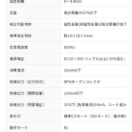
設定距離
0～4.8mm
応差
検出距離の15%以下
検出可能物体
磁性金属(非磁性金属は検出距離が低下し
標準検出物体
鉄18×18×1mm
応答周波数
800Hz
電源電圧
DC10～30V リップル(p-p) 10%含む、Cla
消費電流
16mA以下
制御出力（出力形式）
NPNオープンコレクタ
制御出力（開閉容量）
100mA以下
制御出力（残留電圧）
2V以下 (負荷電流100mA、コード長2m時
表示灯
標準I/Oモード（SIOモード）: 動作表示灯
動作モード
NC