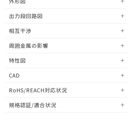
外形図
とができます。
合意する
キャンセル
引・商談に必要な範囲で利用すること
をご了承ください。
情報更新：2025/09/04
EU RoHS指令（10物質）の非含有証明書
出力段回路図
※当社の共同利用者とは、
"個人情報
51物質の非含有証明書（当社基準）
の共同利用に関して"
の「1.共同利
外形図
※本証明書は発行日時点で非含有を証明す
情報更新：2025/09/04
用者の範囲」に記載されている法人を
相互干渉
るもので、過去に遡って非含有を証明する
指します。
ものではありません。
出力段回路図
情報更新：2025/09/04
また、RoHS指令のフタル酸エステル類４
周囲金属の影響
物質の対応では、対応完了までの期間は出
相互干渉
荷製品に未対応品が混在することから備考
情報更新：2025/09/04
特性図
欄に対応日を記載しておりました。
既に当社にて対応品への在庫切替を完了
周囲金属の影響
情報更新：2025/09/04
CAD
していることから、特段のことがない限
り、2022年1月12日より割愛しておりま
検出物体の大きさと材質による影響
ログイン/会員登録いただくと、CADデータをダウンロー
す。
RoHS/REACH対応状況
ドすることができます。
情報更新：2026/7/29
A: 40mm以上、B: 30mm以上
規格認証/適合状況
ログイン/会員登録
EU RoHS
注意事項・凡例
UL認証
CSA認証
CEマーキング
L: 2mm以上、φd: 20mm以上、D: 2mm以上、m: 18mm以
上、n: 20mm以上
Yes
Yes
Yes
金属埋め込み
対応状況
対応予定月