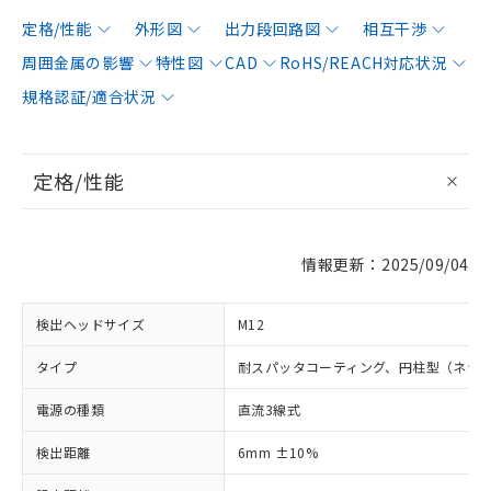
定格/性能
外形図
出力段回路図
相互干渉
周囲金属の影響
特性図
CAD
RoHS/REACH対応状況
規格認証/適合状況
定格/性能
情報更新：2025/09/04
検出ヘッドサイズ
M12
タイプ
耐スパッタコーティング、円柱型（ネジ
電源の種類
直流3線式
検出距離
6mm ±10%