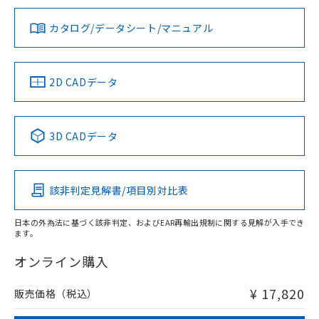
※1
※2
ダウンロードデータをご利用いただく前に、以下を必ずお読
タイムチャート
みください。
カタログ/データシート/マニュアル
対応済み
ソフトウェアの使用条件
LR型式承認
DNV型式承認
BV型式承認
KR型式承
（イギリス
（ノルウェー
（フランス
（韓国
船舶規格）
船舶規格）
船舶規格）
船舶規格
中国 RoHS
注意事項・凡例
2D CADデータ
No
No
No
No
l: 4mm以上、φd: 20mm以上、D: 4mm以上、m: 18mm以
上、n: 20mm以上
中国 RoHS表
※1 ※2
検出領域
3D CADデータ
この製品の規格認証/適合状況ページへ
Pb
Hg
Cd
Cr(VI)
その他の認証はこちらのページからご検索ください
該非判定見解書/項目別対比表
X
O
O
O
日本の外為法に基づく該非判定、およびEAR再輸出規制に関する見解が入手でき
ます。
"対応済み"や非含有の記載がされた商品であっても、流通
在庫等で未対応品が混在する可能性があります。
オンライン購入
非含有品が必要な際は、弊社営業部門もしくは販売店へお
問い合わせください。
¥ 17,820
販売価格（税込）