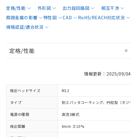
定格/性能
外形図
出力段回路図
相互干渉
周囲金属の影響
特性図
CAD
RoHS/REACH対応状況
規格認証/適合状況
定格/性能
情報更新：2025/09/04
検出ヘッドサイズ
M12
タイプ
耐スパッタコーティング、円柱型（ネジつ
電源の種類
直流3線式
検出距離
6mm ±10%