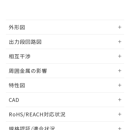
および当社の共同利用者が、当社の製
下記の非含有証明書をダウンロードするこ
品・サービスに関するお客様との取
とができます。
合意する
キャンセル
引・商談に必要な範囲で利用すること
をご了承ください。
EU RoHS指令（10物質）の非含有証明書
外形図
※当社の共同利用者とは、
"個人情報
51物質の非含有証明書（当社基準）
の共同利用に関して"
の「1.共同利
※本証明書は発行日時点で非含有を証明す
情報更新：2025/09/04
用者の範囲」に記載されている法人を
出力段回路図
るもので、過去に遡って非含有を証明する
指します。
ものではありません。
外形図
情報更新：2025/09/04
相互干渉
また、RoHS指令のフタル酸エステル類４
物質の対応では、対応完了までの期間は出
出力段回路図
情報更新：2025/09/04
荷製品に未対応品が混在することから備考
周囲金属の影響
欄に対応日を記載しておりました。
相互干渉
既に当社にて対応品への在庫切替を完了
情報更新：2025/09/04
特性図
していることから、特段のことがない限
り、2022年1月12日より割愛しておりま
周囲金属の影響
情報更新：2025/09/04
す。
CAD
検出物体の大きさと材質による影響
ログイン/会員登録いただくと、CADデータをダウンロー
RoHS/REACH対応状況
ドすることができます。
情報更新：2026/7/29
A: 40mm以上、B: 30mm以上
規格認証/適合状況