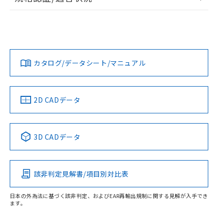
ログイン/会員登録
EU RoHS
注意事項・凡例
UL認証
CSA認証
CEマーキング
L: 2mm以上、φd: 20mm以上、D: 2mm以上、m: 18mm以
上、n: 20mm以上
Yes
Yes
Yes
金属埋め込み
対応状況
対応予定月
※1
※2
ダウンロードデータをご利用いただく前に、以下を必ずお読
みください。
カタログ/データシート/マニュアル
対応済み
ソフトウェアの使用条件
LR型式承認
DNV型式承認
BV型式承認
KR型式承
タイムチャート
（イギリス
（ノルウェー
（フランス
（韓国
船舶規格）
船舶規格）
船舶規格）
船舶規格
中国 RoHS
注意事項・凡例
2D CADデータ
No
No
No
No
l: 4mm以上、φd: 20mm以上、D: 4mm以上、m: 18mm以
上、n: 20mm以上
中国 RoHS表
※1 ※2
検出領域
3D CADデータ
この製品の規格認証/適合状況ページへ
Pb
Hg
Cd
Cr(VI)
その他の認証はこちらのページからご検索ください
該非判定見解書/項目別対比表
X
O
O
O
日本の外為法に基づく該非判定、およびEAR再輸出規制に関する見解が入手でき
ます。
"対応済み"や非含有の記載がされた商品であっても、流通