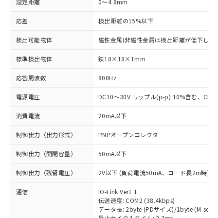
設定距離
0～4.8mm
応差
検出距離の15%以下
検出可能物体
磁性金属(非磁性金属は検出距離が低下します
標準検出物体
鉄18×18×1mm
応答周波数
800Hz
電源電圧
DC10～30V リップル(p-p) 10%含む、Class
消費電流
20mA以下
制御出力（出力形式）
PNPオープンコレクタ
制御出力（開閉容量）
50mA以下
制御出力（残留電圧）
2V以下 (負荷電流50mA、コード長2m時)
通信
IO-Link Ver1.1
伝送速度: COM2 (38.4kbps)
データ長: 2byte (PDサイズ)/1byte (M-seque
最小サイクルタイム: 2.3ms