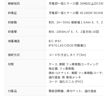
い合わせください。
（以下｢規制貨物等」という）を輸出
絶縁抵抗
充電部一括とケース間: 50MΩ以上(DC500V
記載している更新日時点での社内デー
*EU RoHS指令（10物質）：
または国外への提供する場合は、日本
記
タに基づき作成されるものであり、閲
説明
鉛(Pb) 1000ppm以下、 水銀(Hg) 1000ppm以下、 カド
*中国RoHS10物質の基準値 (GB/T26572)：
耐電圧
国政府の輸出許可(または役務取引許
充電部一括とケース間: AC1000V 50/60Hz 1
号
覧された時点での実際の在庫および標
ミウム(Cd) 100ppm以下、
Pb(鉛) :1000ppm、 Hg(水銀) : 1000ppm、 Cd(カドミウ
可)を取得するなどの必要な手続きを
六価クロム(Cr(Ⅵ)) 1000ppm以下、ポリ臭化ビフェニル
ム) : 100ppm、
準価格とは異なる場合があることをご
類(PBB) 1000ppm以下、ポリ臭化ジフェニルエーテル類
耐振動
耐久: 10～55Hz 複振幅 1.5mm X、Y、Z各
Cr(Ⅵ)(六価クロム) : 1000ppm、 PBBs(ポリ臭化ビフェ
とります。
了承ください。
(PBDE) 1000ppm以下、フタル酸ビス(2-エチルヘキシ
○
一定数以上の在庫あり
ニル類) : 1000ppm、 PBDEs(ポリ臭化ジフェニルエーテ
当社は規制貨物を破棄する場合は、完
ル) (DEHP)(別名：DOP) 1000ppm以下、フタル酸ブチ
正式な納期状況および標準価格はお客
ル類) : 1000ppm、
2
耐衝撃
耐久: 1000m/s
X、Y、Z各方向 10回
ルベンジル（BBP） 1000ppm以下、フタル酸ジブチル
全に破砕するなど、違法に輸出されな
DBP(フタル酸ジブチル) : 1000ppm、 DIBP(フタル酸ジ
様のお取引先、またはお客様担当のオ
（DBP） 1000ppm以下、フタル酸ジイソブチル
イソブチル) : 1000ppm、 BBP(フタル酸ブチルベンジ
△
一定数には満たないが在庫あり
いよう必要な手段を講じます。
ムロン制御機器販売店・当社販売員に
(DIBP) 1000ppm以下
ル) : 1000ppm、
保護構造
IEC: IP67
当社は貴社製品を、核兵器、ミサイ
但し、RoHS指令で産業用監視および制御機器に対する
DEHP(フタル酸ビス(2-エチルヘキシル)) : 1000ppm
ご相談ください。
IP67G (JIS C0920 附属書1)
適用除外項目は除く。
ル、化学兵器、生物兵器またはその他
－
在庫なし(最新の在庫状況につ
オムロン制御機器販売店や当社販売拠
フタル酸エステル類の４物質については閾値を超える意
武器並びにこれらの製造装置等に一切
いては、お客様のお取引先、ま
図的な使用がないことを確認しています。
接続方式
点は「
販売ネットワーク
コード引き出しタイプ (5m)
」をご確認
※2 環境保護使用期限
使用いたしません。
たはお客様担当のオムロン制御
ください。
当社は、貴社製品を第三者に販売する
材質
機器販売店・当社販売員にご確
ケース: 黄銅 フッ素樹脂コーティング
在庫状況および標準価格結果を当社の
※2 対応予定月
「ｅ」：有害物質（10物質）のすべてが基
場合は、上記1、2および3の内容を当
検出面: フッ素樹脂
認ください)
事前の承諾なく第三者に漏洩または開
準値以下であることを示します。
締めつけナット: 黄銅 フッ素樹脂コーティ
該第三者に通知します。また当社は、
示しないようお願いします。
歯付座金: 鉄 亜鉛メッキ
部品在庫の切り替え状況などにより、予定
「10」：通常の使用状況下において有害物
販売先および販売に係わる関係者が違
マイパーツ機能（部品リスト作成サー
空
受注生産機種、また在庫状況の
コード: 塩化ビニル (PVC)
月が前後することがあります。
質が外部に漏えいし、環境に深刻な影響を
法に輸出するおそれがある場合は、取
ビス）をご利用いただくには、I-Web
白
情報を公開していない機種
及ぼさない年数を意味します。
り引きをいたしません。
メンバーズにご登録されている必要が
付属品
取扱説明書、締付ナット、歯付座金
「－」：未確認です。当社販売部門へお問
あります。
い合わせください。
お客様が当ウェブサイト上で当社にご
※3 非含有証明書ダウンロード
登録された部品リストについて、当社