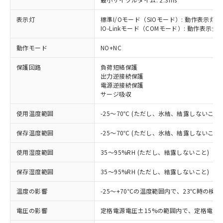
表示灯
標準I/Oモード（SIOモード）: 動作表示灯(
※1 対応状況
IO-Linkモード（COMモード）: 動作表示灯(
動作モード
NO+NC
対応済み：EU RoHS指令（10物質）の
非含有に対応した製品が提供可能な商品で
保護回路
負荷短絡保護
す。
出力逆接続保護
対応予定：EU RoHS指令（10物質）の非含
電源逆接続保護
ご利用条件
有に対応した製品に切り替える予定のある
サージ吸収
商品です。
対応予定なし：EU RoHS指令（10物質）の
使用温度範囲
-25～70℃ (ただし、氷結、結露しないこと)
以下の条件をお読みいただき、同意のうえ
非含有に非対応の商品で、対応品を出す予
ご利用ください。
定はありません。
保存温度範囲
-25～70℃ (ただし、氷結、結露しないこと)
調査・確認中：EU RoHS指令（10物質）の
本サービスは、当社制御機器事業取扱
※1 中国RoHS○×表
使用湿度範囲
35～95%RH (ただし、結露しないこと)
非含有の対応状況を調査中または確認中の
商品の当社在庫状況および標準価格
商品です。
(税抜)を提供させていただくもので
保存湿度範囲
35～95%RH (ただし、結露しないこと)
「○」：最大均質材料含有率が中国RoHSの
非該当品：ライセンス料など無形物で、有
す。
基準値以下であることを示します。
害物質有無と関係のない商品です。
当社制御機器事業取扱商品の中には、
温度の影響
-25～+70℃の温度範囲内で、23℃時の検
「×」：最大均質材料含有率が中国RoHSの
仕入先様の事情により、非含有部品として
本サービスの対象外となる商品もある
基準値を超えていることを示します。
いたものが、含有品と判明した場合などや
当社は、これら貴社製品のうち、外国
電圧の影響
ことをご了承ください。
定格電源電圧±15%の範囲内で、定格電源
「－」：未確認です。当社販売部門へお問
むを得ず変更することがあります。
為替および外国貿易法に定める商品
在庫状況および標準価格照会結果は、