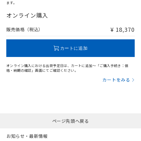
ます。
"対応済み"や非含有の記載がされた商品であっても、流通
在庫等で未対応品が混在する可能性があります。
オンライン購入
非含有品が必要な際は、弊社営業部門もしくは販売店へお
問い合わせください。
¥ 18,370
販売価格（税込）
この製品のRoHS/REACH対応状況ページへ
カートに追加
オンライン購入における出荷予定日は、カートに追加～「ご購入手続き：価
格・納期の確認」画面にてご確認ください。
カートをみる
ページ先頭へ戻る
お知らせ・最新情報