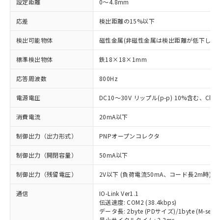
設定距離
0～4.8mm
応差
検出距離の15%以下
検出可能物体
磁性金属(非磁性金属は検出距離が低下します
標準検出物体
鉄18×18×1mm
応答周波数
800Hz
電源電圧
DC10～30V リップル(p-p) 10%含む、Class
消費電流
20mA以下
制御出力（出力形式）
PNPオープンコレクタ
制御出力（開閉容量）
50mA以下
制御出力（残留電圧）
2V以下 (負荷電流50mA、コード長2m時)
通信
IO-Link Ver1.1
伝送速度: COM2 (38.4kbps)
データ長: 2byte (PDサイズ)/1byte (M-seque
最小サイクルタイム: 2.3ms