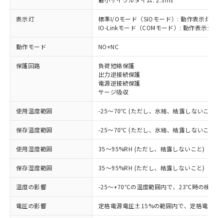
表示灯
標準I/Oモード（SIOモード）: 動作表示灯(
IO-Linkモード（COMモード）: 動作表示灯(
※1 対応状況
動作モード
NO+NC
対応済み：EU RoHS指令（10物質）の
保護回路
負荷短絡保護
非含有に対応した製品が提供可能な商品で
出力逆接続保護
す。
電源逆接続保護
対応予定：EU RoHS指令（10物質）の非含
サージ吸収
ご利用条件
有に対応した製品に切り替える予定のある
商品です。
使用温度範囲
-25～70℃ (ただし、氷結、結露しないこと)
対応予定なし：EU RoHS指令（10物質）の
以下の条件をお読みいただき、同意のうえ
非含有に非対応の商品で、対応品を出す予
保存温度範囲
-25～70℃ (ただし、氷結、結露しないこと)
ご利用ください。
定はありません。
使用湿度範囲
35～95%RH (ただし、結露しないこと)
調査・確認中：EU RoHS指令（10物質）の
本サービスは、当社制御機器事業取扱
※1 中国RoHS○×表
非含有の対応状況を調査中または確認中の
商品の当社在庫状況および標準価格
保存湿度範囲
35～95%RH (ただし、結露しないこと)
商品です。
(税抜)を提供させていただくもので
「○」：最大均質材料含有率が中国RoHSの
非該当品：ライセンス料など無形物で、有
す。
温度の影響
-25～+70℃の温度範囲内で、23℃時の検
基準値以下であることを示します。
害物質有無と関係のない商品です。
当社制御機器事業取扱商品の中には、
「×」：最大均質材料含有率が中国RoHSの
仕入先様の事情により、非含有部品として
本サービスの対象外となる商品もある
電圧の影響
定格電源電圧±15%の範囲内で、定格電源
基準値を超えていることを示します。
いたものが、含有品と判明した場合などや
当社は、これら貴社製品のうち、外国
ことをご了承ください。