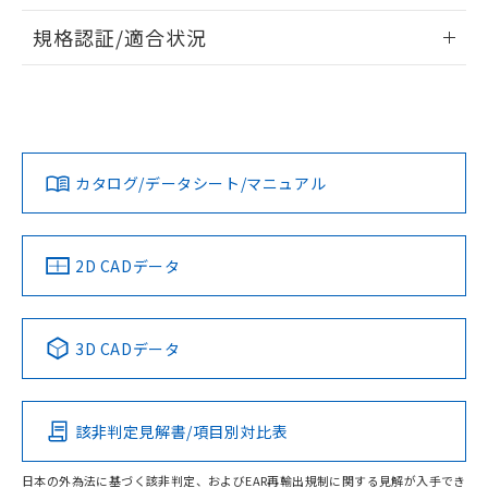
情報更新：2026/7/29
A: 40mm以上、B: 30mm以上
規格認証/適合状況
ログイン/会員登録
EU RoHS
注意事項・凡例
UL認証
CSA認証
CEマーキング
L: 2mm以上、φd: 20mm以上、D: 2mm以上、m: 18mm以
上、n: 20mm以上
Yes
Yes
Yes
金属埋め込み
対応状況
対応予定月
※1
※2
ダウンロードデータをご利用いただく前に、以下を必ずお読
みください。
カタログ/データシート/マニュアル
対応済み
ソフトウェアの使用条件
LR型式承認
DNV型式承認
BV型式承認
KR型式承
タイムチャート
（イギリス
（ノルウェー
（フランス
（韓国
船舶規格）
船舶規格）
船舶規格）
船舶規格
中国 RoHS
注意事項・凡例
2D CADデータ
No
No
No
No
l: 4mm以上、φd: 20mm以上、D: 4mm以上、m: 18mm以
上、n: 20mm以上
中国 RoHS表
※1 ※2
検出領域
3D CADデータ
この製品の規格認証/適合状況ページへ
Pb
Hg
Cd
Cr(VI)
その他の認証はこちらのページからご検索ください
該非判定見解書/項目別対比表
X
O
O
O
日本の外為法に基づく該非判定、およびEAR再輸出規制に関する見解が入手でき