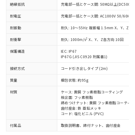
「－」：未確認です。当社販売部門へお問
むを得ず変更することがあります。
為替および外国貿易法に定める商品
絶縁抵抗
充電部一括とケース間: 50MΩ以上(DC500V
在庫状況および標準価格照会結果は、
い合わせください。
（以下｢規制貨物等」という）を輸出
記載している更新日時点での社内デー
*EU RoHS指令（10物質）：
または国外への提供する場合は、日本
耐電圧
充電部一括とケース間: AC1000V 50/60Hz 1
記
タに基づき作成されるものであり、閲
説明
鉛(Pb) 1000ppm以下、 水銀(Hg) 1000ppm以下、 カド
*中国RoHS10物質の基準値 (GB/T26572)：
国政府の輸出許可(または役務取引許
号
覧された時点での実際の在庫および標
ミウム(Cd) 100ppm以下、
Pb(鉛) :1000ppm、 Hg(水銀) : 1000ppm、 Cd(カドミウ
耐振動
耐久: 10～55Hz 複振幅 1.5mm X、Y、Z各
可)を取得するなどの必要な手続きを
六価クロム(Cr(Ⅵ)) 1000ppm以下、ポリ臭化ビフェニル
ム) : 100ppm、
準価格とは異なる場合があることをご
類(PBB) 1000ppm以下、ポリ臭化ジフェニルエーテル類
Cr(Ⅵ)(六価クロム) : 1000ppm、 PBBs(ポリ臭化ビフェ
とります。
了承ください。
(PBDE) 1000ppm以下、フタル酸ビス(2-エチルヘキシ
○
一定数以上の在庫あり
ニル類) : 1000ppm、 PBDEs(ポリ臭化ジフェニルエーテ
2
耐衝撃
耐久: 1000m/s
X、Y、Z各方向 10回
当社は規制貨物を破棄する場合は、完
ル) (DEHP)(別名：DOP) 1000ppm以下、フタル酸ブチ
正式な納期状況および標準価格はお客
ル類) : 1000ppm、
ルベンジル（BBP） 1000ppm以下、フタル酸ジブチル
全に破砕するなど、違法に輸出されな
DBP(フタル酸ジブチル) : 1000ppm、 DIBP(フタル酸ジ
様のお取引先、またはお客様担当のオ
（DBP） 1000ppm以下、フタル酸ジイソブチル
保護構造
IEC: IP67
イソブチル) : 1000ppm、 BBP(フタル酸ブチルベンジ
△
一定数には満たないが在庫あり
いよう必要な手段を講じます。
ムロン制御機器販売店・当社販売員に
(DIBP) 1000ppm以下
ル) : 1000ppm、
IP67G (JIS C0920 附属書1)
当社は貴社製品を、核兵器、ミサイ
但し、RoHS指令で産業用監視および制御機器に対する
DEHP(フタル酸ビス(2-エチルヘキシル)) : 1000ppm
ご相談ください。
適用除外項目は除く。
ル、化学兵器、生物兵器またはその他
－
在庫なし(最新の在庫状況につ
オムロン制御機器販売店や当社販売拠
接続方式
コード引き出しタイプ (2m)
フタル酸エステル類の４物質については閾値を超える意
武器並びにこれらの製造装置等に一切
いては、お客様のお取引先、ま
図的な使用がないことを確認しています。
点は「
販売ネットワーク
」をご確認
※2 環境保護使用期限
使用いたしません。
たはお客様担当のオムロン制御
質量
梱包状態: 約95g
ください。
当社は、貴社製品を第三者に販売する
機器販売店・当社販売員にご確
在庫状況および標準価格結果を当社の
※2 対応予定月
「ｅ」：有害物質（10物質）のすべてが基
場合は、上記1、2および3の内容を当
材質
ケース: 黄銅 フッ素樹脂コーティング
認ください)
事前の承諾なく第三者に漏洩または開
準値以下であることを示します。
検出面: フッ素樹脂
該第三者に通知します。また当社は、
示しないようお願いします。
締めつけナット: 黄銅 フッ素樹脂コーティ
部品在庫の切り替え状況などにより、予定
「10」：通常の使用状況下において有害物
販売先および販売に係わる関係者が違
マイパーツ機能（部品リスト作成サー
空
受注生産機種、また在庫状況の
歯付座金: 鉄 亜鉛メッキ
月が前後することがあります。
質が外部に漏えいし、環境に深刻な影響を
法に輸出するおそれがある場合は、取
ビス）をご利用いただくには、I-Web
白
情報を公開していない機種
コード: 塩化ビニル (PVC)
及ぼさない年数を意味します。
り引きをいたしません。
メンバーズにご登録されている必要が
「－」：未確認です。当社販売部門へお問
あります。
付属品
取扱説明書、締付ナット、歯付座金
い合わせください。
お客様が当ウェブサイト上で当社にご