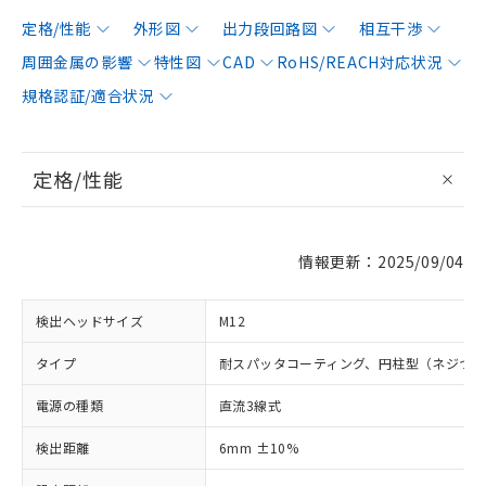
定格/性能
外形図
出力段回路図
相互干渉
周囲金属の影響
特性図
CAD
RoHS/REACH対応状況
規格認証/適合状況
定格/性能
情報更新：2025/09/04
検出ヘッドサイズ
M12
タイプ
耐スパッタコーティング、円柱型（ネジつ
電源の種類
直流3線式
検出距離
6mm ±10%