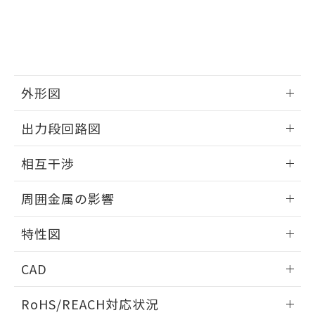
※3 非含有証明書ダウンロード
登録された部品リストについて、当社
および当社の共同利用者が、当社の製
下記の非含有証明書をダウンロードするこ
品・サービスに関するお客様との取
とができます。
合意する
キャンセル
引・商談に必要な範囲で利用すること
をご了承ください。
EU RoHS指令（10物質）の非含有証明書
※当社の共同利用者とは、
"個人情報
51物質の非含有証明書（当社基準）
外形図
の共同利用に関して"
の「1.共同利
※本証明書は発行日時点で非含有を証明す
用者の範囲」に記載されている法人を
情報更新：2025/09/04
るもので、過去に遡って非含有を証明する
指します。
出力段回路図
ものではありません。
また、RoHS指令のフタル酸エステル類４
外形図
情報更新：2025/09/04
相互干渉
物質の対応では、対応完了までの期間は出
荷製品に未対応品が混在することから備考
出力段回路図
情報更新：2025/09/04
欄に対応日を記載しておりました。
周囲金属の影響
既に当社にて対応品への在庫切替を完了
相互干渉
していることから、特段のことがない限
情報更新：2025/09/04
特性図
り、2022年1月12日より割愛しておりま
す。
周囲金属の影響
情報更新：2025/09/04
CAD
検出物体の大きさと材質による影響
ログイン/会員登録いただくと、CADデータをダウンロー
RoHS/REACH対応状況
ドすることができます。