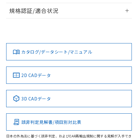
情報更新：2026/7/29
A: 40mm以上、B: 30mm以上
規格認証/適合状況
ログイン/会員登録
EU RoHS
注意事項・凡例
UL認証
CSA認証
CEマーキング
L: 2mm以上、φd: 20mm以上、D: 2mm以上、m: 18mm以
上、n: 20mm以上
Yes
Yes
Yes
金属埋め込み
対応状況
対応予定月
※1
※2
ダウンロードデータをご利用いただく前に、以下を必ずお読
みください。
カタログ/データシート/マニュアル
対応済み
ソフトウェアの使用条件
LR型式承認
DNV型式承認
BV型式承認
KR型式承
タイムチャート
（イギリス
（ノルウェー
（フランス
（韓国
船舶規格）
船舶規格）
船舶規格）
船舶規格
中国 RoHS
注意事項・凡例
2D CADデータ
No
No
No
No
l: 4mm以上、φd: 20mm以上、D: 4mm以上、m: 18mm以
上、n: 20mm以上
中国 RoHS表
※1 ※2
検出領域
3D CADデータ
この製品の規格認証/適合状況ページへ
Pb
Hg
Cd
Cr(VI)
その他の認証はこちらのページからご検索ください
該非判定見解書/項目別対比表
X
O
O
O
日本の外為法に基づく該非判定、およびEAR再輸出規制に関する見解が入手でき