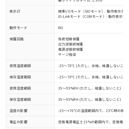
表示灯
標準I/Oモード（SIOモード）: 動作表示灯(
IO-Linkモード（COMモード）: 動作表示灯(
※1 対応状況
動作モード
NO
対応済み：EU RoHS指令（10物質）の
保護回路
負荷短絡保護
非含有に対応した製品が提供可能な商品で
出力逆接続保護
す。
電源逆接続保護
対応予定：EU RoHS指令（10物質）の非含
サージ吸収
ご利用条件
有に対応した製品に切り替える予定のある
商品です。
使用温度範囲
-25～70℃ (ただし、氷結、結露しないこと)
対応予定なし：EU RoHS指令（10物質）の
以下の条件をお読みいただき、同意のうえ
非含有に非対応の商品で、対応品を出す予
保存温度範囲
-25～70℃ (ただし、氷結、結露しないこと)
ご利用ください。
定はありません。
使用湿度範囲
35～95%RH (ただし、結露しないこと)
調査・確認中：EU RoHS指令（10物質）の
本サービスは、当社制御機器事業取扱
※1 中国RoHS○×表
非含有の対応状況を調査中または確認中の
商品の当社在庫状況および標準価格
保存湿度範囲
35～95%RH (ただし、結露しないこと)
商品です。
(税抜)を提供させていただくもので
「○」：最大均質材料含有率が中国RoHSの
非該当品：ライセンス料など無形物で、有
す。
温度の影響
-25～+70℃の温度範囲内で、23℃時の検
基準値以下であることを示します。
害物質有無と関係のない商品です。
当社制御機器事業取扱商品の中には、
「×」：最大均質材料含有率が中国RoHSの
仕入先様の事情により、非含有部品として
本サービスの対象外となる商品もある
電圧の影響
定格電源電圧±15%の範囲内で、定格電源
基準値を超えていることを示します。
いたものが、含有品と判明した場合などや
当社は、これら貴社製品のうち、外国
ことをご了承ください。