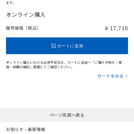
ます。
"対応済み"や非含有の記載がされた商品であっても、流通
在庫等で未対応品が混在する可能性があります。
オンライン購入
非含有品が必要な際は、弊社営業部門もしくは販売店へお
問い合わせください。
¥ 17,710
販売価格（税込）
この製品のRoHS/REACH対応状況ページへ
カートに追加
オンライン購入における出荷予定日は、カートに追加～「ご購入手続き：価
格・納期の確認」画面にてご確認ください。
カートをみる
ページ先頭へ戻る
お知らせ・最新情報