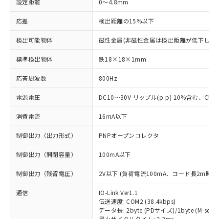
設定距離
0～4.8mm
応差
検出距離の15%以下
検出可能物体
磁性金属(非磁性金属は検出距離が低下します
標準検出物体
鉄18×18×1mm
応答周波数
800Hz
電源電圧
DC10～30V リップル(p-p) 10%含む、Class
消費電流
16mA以下
制御出力（出力形式）
PNPオープンコレクタ
制御出力（開閉容量）
100mA以下
制御出力（残留電圧）
2V以下 (負荷電流100mA、コード長2m時)
通信
IO-Link Ver1.1
伝送速度: COM2 (38.4kbps)
データ長: 2byte (PDサイズ)/1byte (M-seque
最小サイクルタイム: 2.3ms