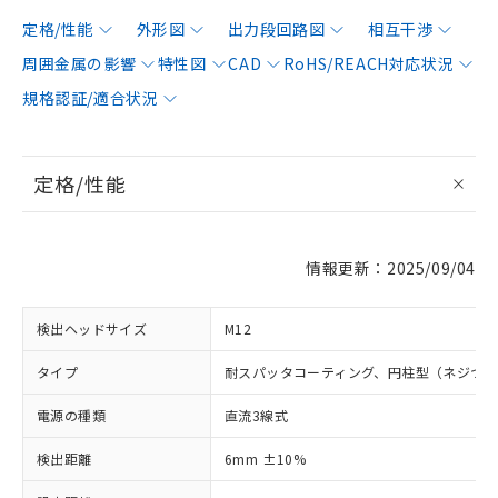
定格/性能
外形図
出力段回路図
相互干渉
周囲金属の影響
特性図
CAD
RoHS/REACH対応状況
規格認証/適合状況
定格/性能
情報更新：2025/09/04
検出ヘッドサイズ
M12
タイプ
耐スパッタコーティング、円柱型（ネジつ
電源の種類
直流3線式
検出距離
6mm ±10%