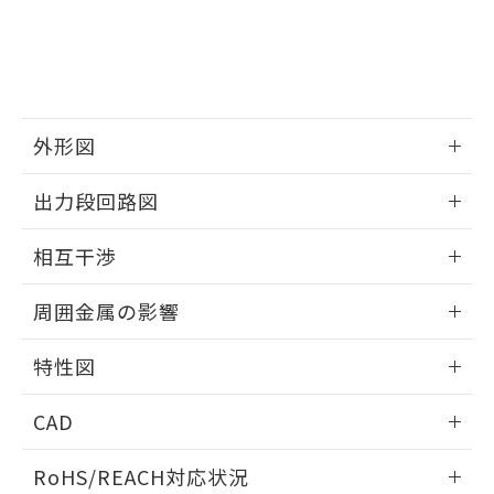
※3 非含有証明書ダウンロード
登録された部品リストについて、当社
および当社の共同利用者が、当社の製
下記の非含有証明書をダウンロードするこ
品・サービスに関するお客様との取
とができます。
合意する
キャンセル
引・商談に必要な範囲で利用すること
をご了承ください。
EU RoHS指令（10物質）の非含有証明書
※当社の共同利用者とは、
"個人情報
51物質の非含有証明書（当社基準）
外形図
の共同利用に関して"
の「1.共同利
※本証明書は発行日時点で非含有を証明す
用者の範囲」に記載されている法人を
情報更新：2025/09/04
るもので、過去に遡って非含有を証明する
指します。
出力段回路図
ものではありません。
また、RoHS指令のフタル酸エステル類４
外形図
情報更新：2025/09/04
相互干渉
物質の対応では、対応完了までの期間は出
荷製品に未対応品が混在することから備考
出力段回路図
情報更新：2025/09/04
欄に対応日を記載しておりました。
周囲金属の影響
既に当社にて対応品への在庫切替を完了
相互干渉
していることから、特段のことがない限
情報更新：2025/09/04
特性図
り、2022年1月12日より割愛しておりま
す。
周囲金属の影響
情報更新：2025/09/04
CAD
検出物体の大きさと材質による影響
ログイン/会員登録いただくと、CADデータをダウンロー
RoHS/REACH対応状況
ドすることができます。