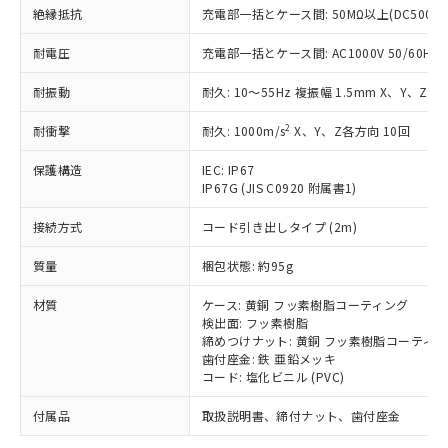
「－」：未確認です。当社販売部門へお問
むを得ず変更することがあります。
為替および外国貿易法に定める商品
絶縁抵抗
充電部一括とケース間: 50MΩ以上(DC500V
在庫状況および標準価格照会結果は、
い合わせください。
（以下｢規制貨物等」という）を輸出
記載している更新日時点での社内デー
*EU RoHS指令（10物質）：
または国外への提供する場合は、日本
耐電圧
充電部一括とケース間: AC1000V 50/60Hz 1
記
タに基づき作成されるものであり、閲
説明
鉛(Pb) 1000ppm以下、 水銀(Hg) 1000ppm以下、 カド
*中国RoHS10物質の基準値 (GB/T26572)：
国政府の輸出許可(または役務取引許
号
覧された時点での実際の在庫および標
ミウム(Cd) 100ppm以下、
Pb(鉛) :1000ppm、 Hg(水銀) : 1000ppm、 Cd(カドミウ
耐振動
耐久: 10～55Hz 複振幅 1.5mm X、Y、Z各
可)を取得するなどの必要な手続きを
六価クロム(Cr(Ⅵ)) 1000ppm以下、ポリ臭化ビフェニル
ム) : 100ppm、
準価格とは異なる場合があることをご
類(PBB) 1000ppm以下、ポリ臭化ジフェニルエーテル類
Cr(Ⅵ)(六価クロム) : 1000ppm、 PBBs(ポリ臭化ビフェ
とります。
了承ください。
(PBDE) 1000ppm以下、フタル酸ビス(2-エチルヘキシ
○
一定数以上の在庫あり
ニル類) : 1000ppm、 PBDEs(ポリ臭化ジフェニルエーテ
2
耐衝撃
耐久: 1000m/s
X、Y、Z各方向 10回
当社は規制貨物を破棄する場合は、完
ル) (DEHP)(別名：DOP) 1000ppm以下、フタル酸ブチ
正式な納期状況および標準価格はお客
ル類) : 1000ppm、
ルベンジル（BBP） 1000ppm以下、フタル酸ジブチル
全に破砕するなど、違法に輸出されな
DBP(フタル酸ジブチル) : 1000ppm、 DIBP(フタル酸ジ
様のお取引先、またはお客様担当のオ
（DBP） 1000ppm以下、フタル酸ジイソブチル
保護構造
IEC: IP67
イソブチル) : 1000ppm、 BBP(フタル酸ブチルベンジ
△
一定数には満たないが在庫あり
いよう必要な手段を講じます。
ムロン制御機器販売店・当社販売員に
(DIBP) 1000ppm以下
ル) : 1000ppm、
IP67G (JIS C0920 附属書1)
当社は貴社製品を、核兵器、ミサイ
但し、RoHS指令で産業用監視および制御機器に対する
DEHP(フタル酸ビス(2-エチルヘキシル)) : 1000ppm
ご相談ください。
適用除外項目は除く。
ル、化学兵器、生物兵器またはその他
－
在庫なし(最新の在庫状況につ
オムロン制御機器販売店や当社販売拠
接続方式
コード引き出しタイプ (2m)
フタル酸エステル類の４物質については閾値を超える意
武器並びにこれらの製造装置等に一切
いては、お客様のお取引先、ま
図的な使用がないことを確認しています。
点は「
販売ネットワーク
」をご確認
※2 環境保護使用期限
使用いたしません。
たはお客様担当のオムロン制御
質量
梱包状態: 約95g
ください。
当社は、貴社製品を第三者に販売する
機器販売店・当社販売員にご確
在庫状況および標準価格結果を当社の
※2 対応予定月
「ｅ」：有害物質（10物質）のすべてが基
場合は、上記1、2および3の内容を当
材質
ケース: 黄銅 フッ素樹脂コーティング
認ください)
事前の承諾なく第三者に漏洩または開
準値以下であることを示します。
検出面: フッ素樹脂
該第三者に通知します。また当社は、
示しないようお願いします。
締めつけナット: 黄銅 フッ素樹脂コーティ
部品在庫の切り替え状況などにより、予定
「10」：通常の使用状況下において有害物
販売先および販売に係わる関係者が違
マイパーツ機能（部品リスト作成サー
空
受注生産機種、また在庫状況の
歯付座金: 鉄 亜鉛メッキ
月が前後することがあります。
質が外部に漏えいし、環境に深刻な影響を
法に輸出するおそれがある場合は、取
ビス）をご利用いただくには、I-Web
白
情報を公開していない機種
コード: 塩化ビニル (PVC)
及ぼさない年数を意味します。
り引きをいたしません。
メンバーズにご登録されている必要が
「－」：未確認です。当社販売部門へお問
あります。
付属品
取扱説明書、締付ナット、歯付座金
い合わせください。
お客様が当ウェブサイト上で当社にご