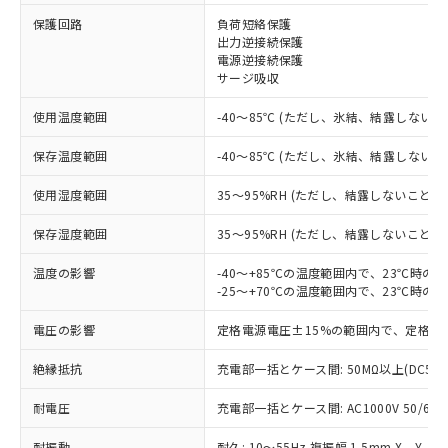
※1 対応状況
保護回路
負荷短絡保護
出力逆接続保護
対応済み：EU RoHS指令（10物質）の
電源逆接続保護
非含有に対応した製品が提供可能な商品で
サージ吸収
す。
対応予定：EU RoHS指令（10物質）の非含
使用温度範囲
-40～85℃ (ただし、氷結、結露しないこ
ご利用条件
有に対応した製品に切り替える予定のある
保存温度範囲
-40～85℃ (ただし、氷結、結露しないこ
商品です。
対応予定なし：EU RoHS指令（10物質）の
以下の条件をお読みいただき、同意のうえ
使用湿度範囲
35～95%RH (ただし、結露しないこと)
非含有に非対応の商品で、対応品を出す予
ご利用ください。
定はありません。
保存湿度範囲
35～95%RH (ただし、結露しないこと)
調査・確認中：EU RoHS指令（10物質）の
本サービスは、当社制御機器事業取扱
※1 中国RoHS○×表
非含有の対応状況を調査中または確認中の
商品の当社在庫状況および標準価格
温度の影響
-40～+85℃の温度範囲内で、23℃時の
商品です。
-25～+70℃の温度範囲内で、23℃時の
(税抜)を提供させていただくもので
「○」：最大均質材料含有率が中国RoHSの
非該当品：ライセンス料など無形物で、有
す。
基準値以下であることを示します。
害物質有無と関係のない商品です。
電圧の影響
定格電源電圧±15%の範囲内で、定格電
当社制御機器事業取扱商品の中には、
「×」：最大均質材料含有率が中国RoHSの
仕入先様の事情により、非含有部品として
本サービスの対象外となる商品もある
基準値を超えていることを示します。
いたものが、含有品と判明した場合などや
絶縁抵抗
充電部一括とケース間: 50MΩ以上(DC50
当社は、これら貴社製品のうち、外国
ことをご了承ください。
「－」：未確認です。当社販売部門へお問
むを得ず変更することがあります。
為替および外国貿易法に定める商品
在庫状況および標準価格照会結果は、
い合わせください。
耐電圧
充電部一括とケース間: AC1000V 50/60Hz
（以下｢規制貨物等」という）を輸出
記載している更新日時点での社内デー
*EU RoHS指令（10物質）：
または国外への提供する場合は、日本
記
タに基づき作成されるものであり、閲
説明
鉛(Pb) 1000ppm以下、 水銀(Hg) 1000ppm以下、 カド
耐振動
耐久: 10～55Hz 複振幅 1.5mm X、Y、Z