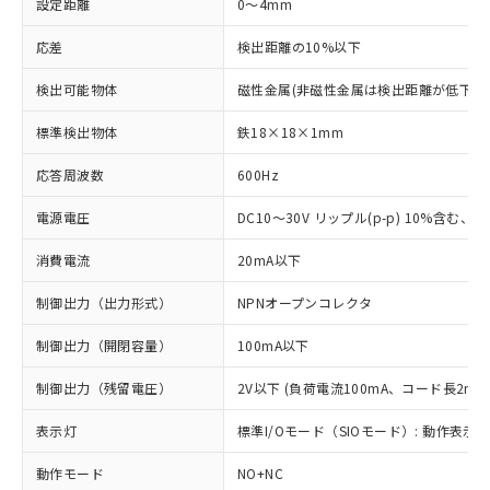
設定距離
0～4mm
応差
検出距離の10%以下
検出可能物体
磁性金属(非磁性金属は検出距離が低下し
標準検出物体
鉄18×18×1mm
応答周波数
600Hz
電源電圧
DC10～30V リップル(p-p) 10%含む、Cla
消費電流
20mA以下
制御出力（出力形式）
NPNオープンコレクタ
制御出力（開閉容量）
100mA以下
制御出力（残留電圧）
2V以下 (負荷電流100mA、コード長2m時
表示灯
標準I/Oモード（SIOモード）: 動作表示灯
動作モード
NO+NC