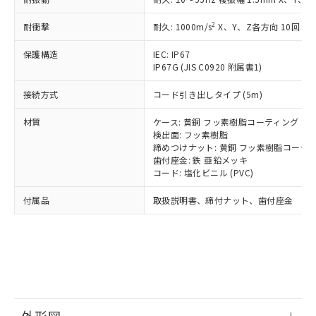
*中国RoHS10物質の基準値 (GB/T26572)：
国政府の輸出許可(または役務取引許
号
覧された時点での実際の在庫および標
ミウム(Cd) 100ppm以下、
Pb(鉛) :1000ppm、 Hg(水銀) : 1000ppm、 Cd(カドミウ
可)を取得するなどの必要な手続きを
六価クロム(Cr(Ⅵ)) 1000ppm以下、ポリ臭化ビフェニル
ム) : 100ppm、
準価格とは異なる場合があることをご
2
耐衝撃
耐久: 1000m/s
X、Y、Z各方向 10回
類(PBB) 1000ppm以下、ポリ臭化ジフェニルエーテル類
Cr(Ⅵ)(六価クロム) : 1000ppm、 PBBs(ポリ臭化ビフェ
とります。
了承ください。
(PBDE) 1000ppm以下、フタル酸ビス(2-エチルヘキシ
○
一定数以上の在庫あり
ニル類) : 1000ppm、 PBDEs(ポリ臭化ジフェニルエーテ
当社は規制貨物を破棄する場合は、完
ル) (DEHP)(別名：DOP) 1000ppm以下、フタル酸ブチ
正式な納期状況および標準価格はお客
ル類) : 1000ppm、
保護構造
IEC: IP67
ルベンジル（BBP） 1000ppm以下、フタル酸ジブチル
全に破砕するなど、違法に輸出されな
DBP(フタル酸ジブチル) : 1000ppm、 DIBP(フタル酸ジ
IP67G (JIS C0920 附属書1)
様のお取引先、またはお客様担当のオ
（DBP） 1000ppm以下、フタル酸ジイソブチル
イソブチル) : 1000ppm、 BBP(フタル酸ブチルベンジ
△
一定数には満たないが在庫あり
いよう必要な手段を講じます。
ムロン制御機器販売店・当社販売員に
(DIBP) 1000ppm以下
ル) : 1000ppm、
当社は貴社製品を、核兵器、ミサイ
但し、RoHS指令で産業用監視および制御機器に対する
接続方式
コード引き出しタイプ (5m)
DEHP(フタル酸ビス(2-エチルヘキシル)) : 1000ppm
ご相談ください。
適用除外項目は除く。
ル、化学兵器、生物兵器またはその他
－
在庫なし(最新の在庫状況につ
オムロン制御機器販売店や当社販売拠
フタル酸エステル類の４物質については閾値を超える意
材質
ケース: 黄銅 フッ素樹脂コーティング
武器並びにこれらの製造装置等に一切
いては、お客様のお取引先、ま
図的な使用がないことを確認しています。
点は「
販売ネットワーク
」をご確認
検出面: フッ素樹脂
※2 環境保護使用期限
使用いたしません。
たはお客様担当のオムロン制御
ください。
締めつけナット: 黄銅 フッ素樹脂コーテ
当社は、貴社製品を第三者に販売する
機器販売店・当社販売員にご確
在庫状況および標準価格結果を当社の
歯付座金: 鉄 亜鉛メッキ
※2 対応予定月
「ｅ」：有害物質（10物質）のすべてが基
場合は、上記1、2および3の内容を当
認ください)
事前の承諾なく第三者に漏洩または開
コード: 塩化ビニル (PVC)
準値以下であることを示します。
該第三者に通知します。また当社は、
示しないようお願いします。
部品在庫の切り替え状況などにより、予定
「10」：通常の使用状況下において有害物
販売先および販売に係わる関係者が違
付属品
取扱説明書、締付ナット、歯付座金
マイパーツ機能（部品リスト作成サー
空
受注生産機種、また在庫状況の
月が前後することがあります。
質が外部に漏えいし、環境に深刻な影響を
法に輸出するおそれがある場合は、取
ビス）をご利用いただくには、I-Web
白
情報を公開していない機種
及ぼさない年数を意味します。
り引きをいたしません。
メンバーズにご登録されている必要が
「－」：未確認です。当社販売部門へお問
あります。
い合わせください。
お客様が当ウェブサイト上で当社にご
※3 非含有証明書ダウンロード
登録された部品リストについて、当社
および当社の共同利用者が、当社の製
下記の非含有証明書をダウンロードするこ
品・サービスに関するお客様との取
とができます。