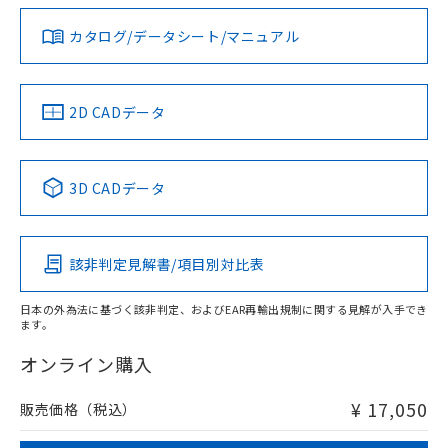
ダウンロードデータをご利用いただく前に、以下を必ずお読
タイムチャート
みください。
カタログ/データシート/マニュアル
対応済み
ソフトウェアの使用条件
LR型式承認
DNV型式承認
BV型式承認
KR型式承
（イギリス
（ノルウェー
（フランス
（韓国
船舶規格）
船舶規格）
船舶規格）
船舶規格
中国 RoHS
注意事項・凡例
2D CADデータ
No
No
No
No
l: 0mm以上、φd: 18mm以上、D: 0mm以上、m: 20mm以
上、n: 27mm以上
中国 RoHS表
※1 ※2
検出領域
3D CADデータ
この製品の規格認証/適合状況ページへ
Pb
Hg
Cd
Cr(VI)
その他の認証はこちらのページからご検索ください
該非判定見解書/項目別対比表
X
O
O
O
日本の外為法に基づく該非判定、およびEAR再輸出規制に関する見解が入手でき
ます。
"対応済み"や非含有の記載がされた商品であっても、流通
在庫等で未対応品が混在する可能性があります。
オンライン購入
非含有品が必要な際は、弊社営業部門もしくは販売店へお
問い合わせください。
¥ 17,050
販売価格（税込）