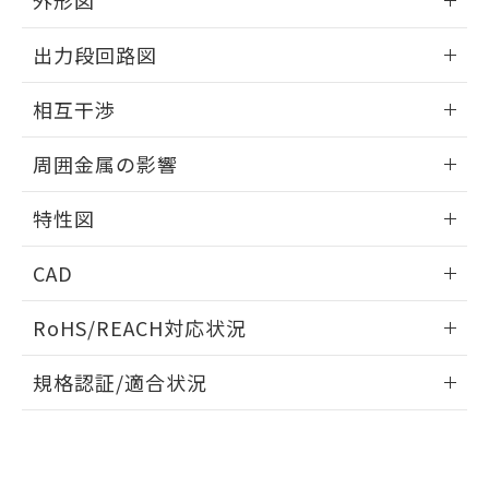
外形図
合意する
キャンセル
引・商談に必要な範囲で利用すること
をご了承ください。
情報更新：2025/09/04
EU RoHS指令（10物質）の非含有証明書
出力段回路図
※当社の共同利用者とは、
"個人情報
51物質の非含有証明書（当社基準）
の共同利用に関して"
の「1.共同利
外形図
※本証明書は発行日時点で非含有を証明す
情報更新：2025/09/04
用者の範囲」に記載されている法人を
相互干渉
るもので、過去に遡って非含有を証明する
指します。
ものではありません。
出力段回路図
情報更新：2025/09/04
また、RoHS指令のフタル酸エステル類４
周囲金属の影響
物質の対応では、対応完了までの期間は出
相互干渉
情報更新：2025/09/04
荷製品に未対応品が混在することから備考
特性図
欄に対応日を記載しておりました。
既に当社にて対応品への在庫切替を完了
周囲金属の影響
情報更新：2025/09/04
CAD
していることから、特段のことがない限
り、2022年1月12日より割愛しておりま
検出物体の大きさと材質による影響
ログイン/会員登録いただくと、CADデータをダウンロー
す。
RoHS/REACH対応状況
ドすることができます。
情報更新：2026/7/29
A: 50mm以上、B: 35mm以上
規格認証/適合状況
ログイン/会員登録
EU RoHS
注意事項・凡例
UL認証
CSA認証
CEマーキング
L: 0mm以上、φd: 18mm以上、D: 0mm以上、m: 20mm以
上、n: 27mm以上
Yes
Yes
Yes
金属埋め込み
対応状況
対応予定月
※1
※2