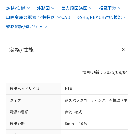
定格/性能
外形図
出力段回路図
相互干渉
周囲金属の影響
特性図
CAD
RoHS/REACH対応状況
規格認証/適合状況
定格/性能
情報更新：2025/09/04
検出ヘッドサイズ
M18
タイプ
耐スパッタコーティング、円柱型（ネジ
電源の種類
直流3線式
検出距離
5mm ±10%