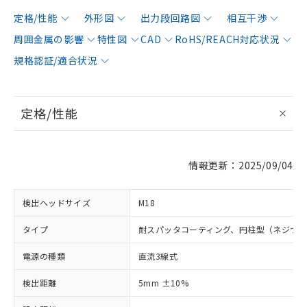
定格/性能
外形図
出力段回路図
相互干渉
周囲金属の影響
特性図
CAD
RoHS/REACH対応状況
規格認証/適合状況
定格/性能
情報更新：2025/09/04
検出ヘッドサイズ
M18
タイプ
耐スパッタコーティング、円柱型（ネジつ
電源の種類
直流3線式
検出距離
5mm ±10%