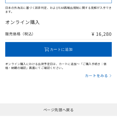
日本の外為法に基づく該非判定、およびEAR再輸出規制に関する見解が入手でき
ます。
"対応済み"や非含有の記載がされた商品であっても、流通
在庫等で未対応品が混在する可能性があります。
オンライン購入
非含有品が必要な際は、弊社営業部門もしくは販売店へお
問い合わせください。
¥ 16,280
販売価格（税込）
この製品のRoHS/REACH対応状況ページへ
カートに追加
オンライン購入における出荷予定日は、カートに追加～「ご購入手続き：価
格・納期の確認」画面にてご確認ください。
カートをみる
ページ先頭へ戻る