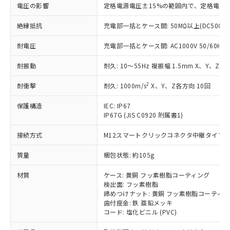
基準値を超えていることを示します。
いたものが、含有品と判明した場合などや
当社は、これら貴社製品のうち、外国
電圧の影響
定格電源電圧±15%の範囲内で、定格電源
ことをご了承ください。
「－」：未確認です。当社販売部門へお問
むを得ず変更することがあります。
為替および外国貿易法に定める商品
在庫状況および標準価格照会結果は、
い合わせください。
（以下｢規制貨物等」という）を輸出
絶縁抵抗
充電部一括とケース間: 50MΩ以上(DC500V
記載している更新日時点での社内デー
*EU RoHS指令（10物質）：
または国外への提供する場合は、日本
記
タに基づき作成されるものであり、閲
説明
鉛(Pb) 1000ppm以下、 水銀(Hg) 1000ppm以下、 カド
*中国RoHS10物質の基準値 (GB/T26572)：
耐電圧
充電部一括とケース間: AC1000V 50/60Hz 1
国政府の輸出許可(または役務取引許
号
覧された時点での実際の在庫および標
ミウム(Cd) 100ppm以下、
Pb(鉛) :1000ppm、 Hg(水銀) : 1000ppm、 Cd(カドミウ
可)を取得するなどの必要な手続きを
六価クロム(Cr(Ⅵ)) 1000ppm以下、ポリ臭化ビフェニル
ム) : 100ppm、
準価格とは異なる場合があることをご
類(PBB) 1000ppm以下、ポリ臭化ジフェニルエーテル類
耐振動
耐久: 10～55Hz 複振幅 1.5mm X、Y、Z各
Cr(Ⅵ)(六価クロム) : 1000ppm、 PBBs(ポリ臭化ビフェ
とります。
了承ください。
(PBDE) 1000ppm以下、フタル酸ビス(2-エチルヘキシ
○
一定数以上の在庫あり
ニル類) : 1000ppm、 PBDEs(ポリ臭化ジフェニルエーテ
当社は規制貨物を破棄する場合は、完
ル) (DEHP)(別名：DOP) 1000ppm以下、フタル酸ブチ
正式な納期状況および標準価格はお客
ル類) : 1000ppm、
2
耐衝撃
耐久: 1000m/s
X、Y、Z各方向 10回
ルベンジル（BBP） 1000ppm以下、フタル酸ジブチル
全に破砕するなど、違法に輸出されな
DBP(フタル酸ジブチル) : 1000ppm、 DIBP(フタル酸ジ
様のお取引先、またはお客様担当のオ
（DBP） 1000ppm以下、フタル酸ジイソブチル
イソブチル) : 1000ppm、 BBP(フタル酸ブチルベンジ
△
一定数には満たないが在庫あり
いよう必要な手段を講じます。
ムロン制御機器販売店・当社販売員に
(DIBP) 1000ppm以下
ル) : 1000ppm、
保護構造
IEC: IP67
当社は貴社製品を、核兵器、ミサイ
但し、RoHS指令で産業用監視および制御機器に対する
DEHP(フタル酸ビス(2-エチルヘキシル)) : 1000ppm
ご相談ください。
IP67G (JIS C0920 附属書1)
適用除外項目は除く。
ル、化学兵器、生物兵器またはその他
－
在庫なし(最新の在庫状況につ
オムロン制御機器販売店や当社販売拠
フタル酸エステル類の４物質については閾値を超える意
武器並びにこれらの製造装置等に一切
いては、お客様のお取引先、ま
図的な使用がないことを確認しています。
接続方式
M12スマートクリックコネクタ中継タイプ (0
点は「
販売ネットワーク
」をご確認
※2 環境保護使用期限
使用いたしません。
たはお客様担当のオムロン制御
ください。
当社は、貴社製品を第三者に販売する
質量
梱包状態: 約105g
機器販売店・当社販売員にご確
在庫状況および標準価格結果を当社の
※2 対応予定月
「ｅ」：有害物質（10物質）のすべてが基
場合は、上記1、2および3の内容を当
認ください)
事前の承諾なく第三者に漏洩または開
準値以下であることを示します。
材質
ケース: 黄銅 フッ素樹脂コーティング
該第三者に通知します。また当社は、
示しないようお願いします。
検出面: フッ素樹脂
部品在庫の切り替え状況などにより、予定
「10」：通常の使用状況下において有害物
販売先および販売に係わる関係者が違
マイパーツ機能（部品リスト作成サー
空
受注生産機種、また在庫状況の
締めつけナット: 黄銅 フッ素樹脂コーティ
月が前後することがあります。
質が外部に漏えいし、環境に深刻な影響を
法に輸出するおそれがある場合は、取
ビス）をご利用いただくには、I-Web
白
情報を公開していない機種
歯付座金: 鉄 亜鉛メッキ
及ぼさない年数を意味します。
り引きをいたしません。
メンバーズにご登録されている必要が
コード: 塩化ビニル (PVC)
「－」：未確認です。当社販売部門へお問
あります。
い合わせください。