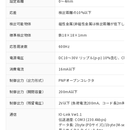
設定距離
0～4mm
応差
検出距離の10%以下
検出可能物体
磁性金属(非磁性金属は検出距離が低下します
標準検出物体
鉄18×18×1mm
応答周波数
600Hz
電源電圧
DC10～30V リップル(p-p) 10%含む、Class
消費電流
16mA以下
制御出力（出力形式）
PNPオープンコレクタ
制御出力（開閉容量）
200mA以下
制御出力（残留電圧）
2V以下 (負荷電流200mA、コード長2m時)
通信
IO-Link Ver1.1
伝送速度: COM3 (230.4kbps)
データ長: 2byte (PDサイズ)/1byte (M-seque
最小サイクルタイム: 0.4ms