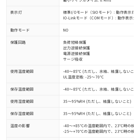
表示灯
標準I/Oモード（SIOモード）: 動作表示灯(
IO-Linkモード（COMモード）: 動作表示灯(
※1 対応状況
動作モード
NO
保護回路
負荷短絡保護
対応済み：EU RoHS指令（10物質）の
出力逆接続保護
非含有に対応した製品が提供可能な商品で
電源逆接続保護
す。
サージ吸収
対応予定：EU RoHS指令（10物質）の非含
ご利用条件
有に対応した製品に切り替える予定のある
使用温度範囲
-40～85℃ (ただし、氷結、結露しないこと)
商品です。
UL温度定格: -25～70℃
対応予定なし：EU RoHS指令（10物質）の
以下の条件をお読みいただき、同意のうえ
非含有に非対応の商品で、対応品を出す予
保存温度範囲
-40～85℃ (ただし、氷結、結露しないこと)
ご利用ください。
定はありません。
使用湿度範囲
35～95%RH (ただし、結露しないこと)
調査・確認中：EU RoHS指令（10物質）の
本サービスは、当社制御機器事業取扱
※1 中国RoHS○×表
非含有の対応状況を調査中または確認中の
商品の当社在庫状況および標準価格
保存湿度範囲
35～95%RH (ただし、結露しないこと)
商品です。
(税抜)を提供させていただくもので
「○」：最大均質材料含有率が中国RoHSの
非該当品：ライセンス料など無形物で、有
す。
温度の影響
-40～+85℃の温度範囲内で、23℃時の検
基準値以下であることを示します。
害物質有無と関係のない商品です。
当社制御機器事業取扱商品の中には、
-25～+70℃の温度範囲内で、23℃時の検
「×」：最大均質材料含有率が中国RoHSの
仕入先様の事情により、非含有部品として
本サービスの対象外となる商品もある