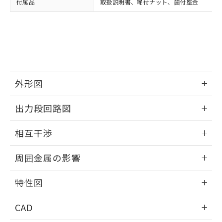
付属品
取扱説明書、締付ナット、歯付座金
お客様が当ウェブサイト上で当社にご
※3 非含有証明書ダウンロード
登録された部品リストについて、当社
および当社の共同利用者が、当社の製
下記の非含有証明書をダウンロードするこ
品・サービスに関するお客様との取
とができます。
合意する
キャンセル
引・商談に必要な範囲で利用すること
をご了承ください。
EU RoHS指令（10物質）の非含有証明書
※当社の共同利用者とは、
"個人情報
51物質の非含有証明書（当社基準）
の共同利用に関して"
の「1.共同利
外形図
※本証明書は発行日時点で非含有を証明す
用者の範囲」に記載されている法人を
るもので、過去に遡って非含有を証明する
指します。
情報更新：2025/09/04
ものではありません。
出力段回路図
また、RoHS指令のフタル酸エステル類４
外形図
物質の対応では、対応完了までの期間は出
情報更新：2025/09/04
相互干渉
荷製品に未対応品が混在することから備考
欄に対応日を記載しておりました。
出力段回路図
情報更新：2025/09/04
既に当社にて対応品への在庫切替を完了
周囲金属の影響
していることから、特段のことがない限
相互干渉
情報更新：2025/09/04
り、2022年1月12日より割愛しておりま
特性図
す。
周囲金属の影響
情報更新：2025/09/04
CAD