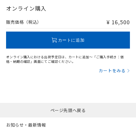
"対応済み"や非含有の記載がされた商品であっても、流通
在庫等で未対応品が混在する可能性があります。
オンライン購入
非含有品が必要な際は、弊社営業部門もしくは販売店へお
問い合わせください。
¥ 16,500
販売価格（税込）
この製品のRoHS/REACH対応状況ページへ
カートに追加
オンライン購入における出荷予定日は、カートに追加～「ご購入手続き：価
格・納期の確認」画面にてご確認ください。
カートをみる
ページ先頭へ戻る
お知らせ・最新情報