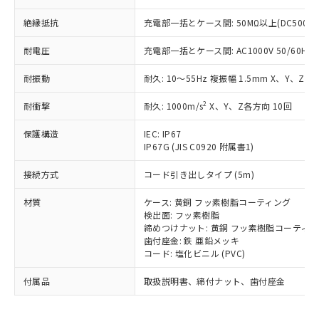
為替および外国貿易法に定める商品
在庫状況および標準価格照会結果は、
い合わせください。
（以下｢規制貨物等」という）を輸出
記載している更新日時点での社内デー
絶縁抵抗
充電部一括とケース間: 50MΩ以上(DC500V
*EU RoHS指令（10物質）：
または国外への提供する場合は、日本
記
タに基づき作成されるものであり、閲
説明
鉛(Pb) 1000ppm以下、 水銀(Hg) 1000ppm以下、 カド
*中国RoHS10物質の基準値 (GB/T26572)：
国政府の輸出許可(または役務取引許
号
覧された時点での実際の在庫および標
ミウム(Cd) 100ppm以下、
耐電圧
充電部一括とケース間: AC1000V 50/60Hz 1
Pb(鉛) :1000ppm、 Hg(水銀) : 1000ppm、 Cd(カドミウ
可)を取得するなどの必要な手続きを
六価クロム(Cr(Ⅵ)) 1000ppm以下、ポリ臭化ビフェニル
ム) : 100ppm、
準価格とは異なる場合があることをご
類(PBB) 1000ppm以下、ポリ臭化ジフェニルエーテル類
Cr(Ⅵ)(六価クロム) : 1000ppm、 PBBs(ポリ臭化ビフェ
とります。
耐振動
了承ください。
耐久: 10～55Hz 複振幅 1.5mm X、Y、Z各
(PBDE) 1000ppm以下、フタル酸ビス(2-エチルヘキシ
○
一定数以上の在庫あり
ニル類) : 1000ppm、 PBDEs(ポリ臭化ジフェニルエーテ
当社は規制貨物を破棄する場合は、完
ル) (DEHP)(別名：DOP) 1000ppm以下、フタル酸ブチ
正式な納期状況および標準価格はお客
ル類) : 1000ppm、
ルベンジル（BBP） 1000ppm以下、フタル酸ジブチル
全に破砕するなど、違法に輸出されな
DBP(フタル酸ジブチル) : 1000ppm、 DIBP(フタル酸ジ
2
耐衝撃
耐久: 1000m/s
X、Y、Z各方向 10回
様のお取引先、またはお客様担当のオ
（DBP） 1000ppm以下、フタル酸ジイソブチル
イソブチル) : 1000ppm、 BBP(フタル酸ブチルベンジ
△
一定数には満たないが在庫あり
いよう必要な手段を講じます。
ムロン制御機器販売店・当社販売員に
(DIBP) 1000ppm以下
ル) : 1000ppm、
保護構造
当社は貴社製品を、核兵器、ミサイ
IEC: IP67
但し、RoHS指令で産業用監視および制御機器に対する
DEHP(フタル酸ビス(2-エチルヘキシル)) : 1000ppm
ご相談ください。
適用除外項目は除く。
IP67G (JIS C0920 附属書1)
ル、化学兵器、生物兵器またはその他
－
在庫なし(最新の在庫状況につ
オムロン制御機器販売店や当社販売拠
フタル酸エステル類の４物質については閾値を超える意
武器並びにこれらの製造装置等に一切
いては、お客様のお取引先、ま
図的な使用がないことを確認しています。
点は「
販売ネットワーク
」をご確認
接続方式
コード引き出しタイプ (5m)
※2 環境保護使用期限
使用いたしません。
たはお客様担当のオムロン制御
ください。
当社は、貴社製品を第三者に販売する
機器販売店・当社販売員にご確
在庫状況および標準価格結果を当社の
材質
ケース: 黄銅 フッ素樹脂コーティング
※2 対応予定月
「ｅ」：有害物質（10物質）のすべてが基
場合は、上記1、2および3の内容を当
認ください)
事前の承諾なく第三者に漏洩または開
検出面: フッ素樹脂
準値以下であることを示します。
該第三者に通知します。また当社は、
示しないようお願いします。
締めつけナット: 黄銅 フッ素樹脂コーティ
部品在庫の切り替え状況などにより、予定
「10」：通常の使用状況下において有害物
販売先および販売に係わる関係者が違
歯付座金: 鉄 亜鉛メッキ
マイパーツ機能（部品リスト作成サー
空
受注生産機種、また在庫状況の
月が前後することがあります。
質が外部に漏えいし、環境に深刻な影響を
法に輸出するおそれがある場合は、取
コード: 塩化ビニル (PVC)
ビス）をご利用いただくには、I-Web
白
情報を公開していない機種
及ぼさない年数を意味します。
り引きをいたしません。
メンバーズにご登録されている必要が
付属品
「－」：未確認です。当社販売部門へお問
取扱説明書、締付ナット、歯付座金
あります。
い合わせください。
お客様が当ウェブサイト上で当社にご
※3 非含有証明書ダウンロード
登録された部品リストについて、当社