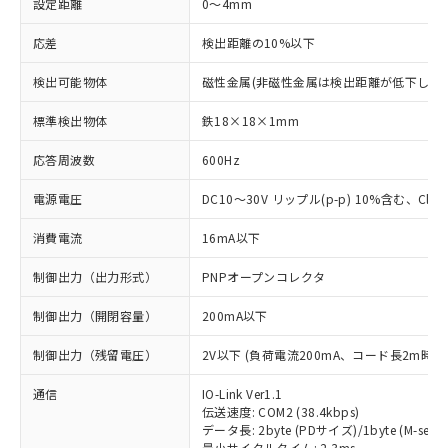
設定距離
0～4mm
応差
検出距離の10%以下
検出可能物体
磁性金属(非磁性金属は検出距離が低下します
標準検出物体
鉄18×18×1mm
応答周波数
600Hz
電源電圧
DC10～30V リップル(p-p) 10%含む、Class
消費電流
16mA以下
制御出力（出力形式）
PNPオープンコレクタ
制御出力（開閉容量）
200mA以下
制御出力（残留電圧）
2V以下 (負荷電流200mA、コード長2m時)
通信
IO-Link Ver1.1
伝送速度: COM2 (38.4kbps)
データ長: 2byte (PDサイズ)/1byte (M-seque
最小サイクルタイム: 2.3ms