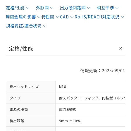
定格/性能
外形図
出力段回路図
相互干渉
周囲金属の影響
特性図
CAD
RoHS/REACH対応状況
規格認証/適合状況
定格/性能
情報更新：2025/09/04
検出ヘッドサイズ
M18
タイプ
耐スパッタコーティング、円柱型（ネジつ
電源の種類
直流3線式
検出距離
5mm ±10%