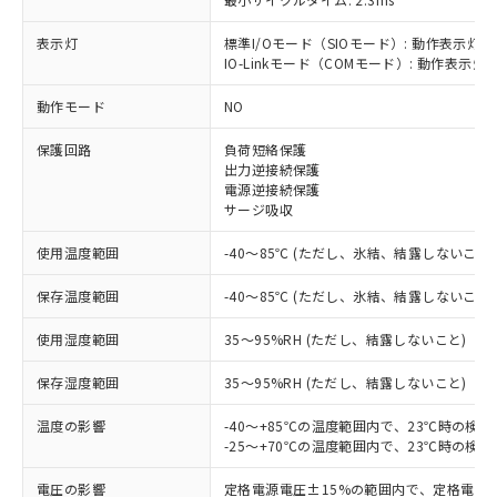
表示灯
標準I/Oモード（SIOモード）: 動作表示灯(
IO-Linkモード（COMモード）: 動作表示灯(
※1 対応状況
動作モード
NO
対応済み：EU RoHS指令（10物質）の
非含有に対応した製品が提供可能な商品で
保護回路
負荷短絡保護
す。
出力逆接続保護
対応予定：EU RoHS指令（10物質）の非含
電源逆接続保護
ご利用条件
サージ吸収
有に対応した製品に切り替える予定のある
商品です。
使用温度範囲
-40～85℃ (ただし、氷結、結露しないこと)
対応予定なし：EU RoHS指令（10物質）の
以下の条件をお読みいただき、同意のうえ
非含有に非対応の商品で、対応品を出す予
保存温度範囲
-40～85℃ (ただし、氷結、結露しないこと)
ご利用ください。
定はありません。
調査・確認中：EU RoHS指令（10物質）の
使用湿度範囲
本サービスは、当社制御機器事業取扱
35～95%RH (ただし、結露しないこと)
※1 中国RoHS○×表
非含有の対応状況を調査中または確認中の
商品の当社在庫状況および標準価格
商品です。
保存湿度範囲
35～95%RH (ただし、結露しないこと)
(税抜)を提供させていただくもので
「○」：最大均質材料含有率が中国RoHSの
非該当品：ライセンス料など無形物で、有
す。
基準値以下であることを示します。
害物質有無と関係のない商品です。
温度の影響
-40～+85℃の温度範囲内で、23℃時の検
当社制御機器事業取扱商品の中には、
「×」：最大均質材料含有率が中国RoHSの
仕入先様の事情により、非含有部品として
-25～+70℃の温度範囲内で、23℃時の検
本サービスの対象外となる商品もある
基準値を超えていることを示します。
いたものが、含有品と判明した場合などや
当社は、これら貴社製品のうち、外国
ことをご了承ください。
「－」：未確認です。当社販売部門へお問
電圧の影響
定格電源電圧±15%の範囲内で、定格電源
むを得ず変更することがあります。