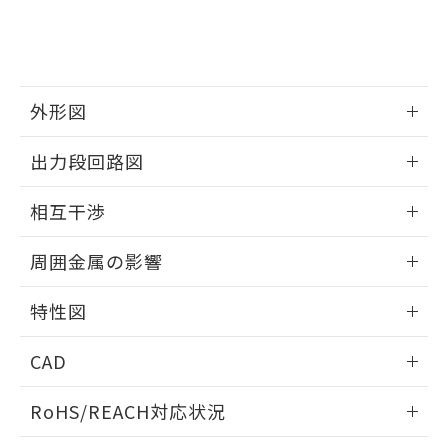
および当社の共同利用者が、当社の製
下記の非含有証明書をダウンロードするこ
品・サービスに関するお客様との取
とができます。
合意する
キャンセル
引・商談に必要な範囲で利用すること
をご了承ください。
EU RoHS指令（10物質）の非含有証明書
※当社の共同利用者とは、
"個人情報
外形図
51物質の非含有証明書（当社基準）
の共同利用に関して"
の「1.共同利
※本証明書は発行日時点で非含有を証明す
用者の範囲」に記載されている法人を
情報更新：2025/09/04
出力段回路図
るもので、過去に遡って非含有を証明する
指します。
ものではありません。
外形図
情報更新：2025/09/04
また、RoHS指令のフタル酸エステル類４
相互干渉
物質の対応では、対応完了までの期間は出
出力段回路図
荷製品に未対応品が混在することから備考
情報更新：2025/09/04
周囲金属の影響
欄に対応日を記載しておりました。
既に当社にて対応品への在庫切替を完了
相互干渉
情報更新：2025/09/04
していることから、特段のことがない限
特性図
り、2022年1月12日より割愛しておりま
周囲金属の影響
情報更新：2025/09/04
す。
CAD
検出物体の大きさと材質による影響
ログイン/会員登録いただくと、CADデータをダウンロー
RoHS/REACH対応状況
ドすることができます。
情報更新：2026/7/29