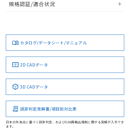
A: 50mm以上、B: 35mm以上
規格認証/適合状況
ログイン/会員登録
EU RoHS
注意事項・凡例
UL認証
CSA認証
CEマーキング
L: 0mm以上、φd: 18mm以上、D: 0mm以上、m: 20mm以
上、n: 27mm以上
Yes
Yes
Yes
金属埋め込み
対応状況
対応予定月
※1
※2
ダウンロードデータをご利用いただく前に、以下を必ずお読
みください。
カタログ/データシート/マニュアル
対応済み
ソフトウェアの使用条件
LR型式承認
DNV型式承認
BV型式承認
KR型式承
タイムチャート
（イギリス
（ノルウェー
（フランス
（韓国
船舶規格）
船舶規格）
船舶規格）
船舶規格
中国 RoHS
注意事項・凡例
2D CADデータ
No
No
No
No
l: 0mm以上、φd: 18mm以上、D: 0mm以上、m: 20mm以
上、n: 27mm以上
中国 RoHS表
※1 ※2
検出領域
3D CADデータ
この製品の規格認証/適合状況ページへ
Pb
Hg
Cd
Cr(VI)
その他の認証はこちらのページからご検索ください
該非判定見解書/項目別対比表
X
O
O
O
日本の外為法に基づく該非判定、およびEAR再輸出規制に関する見解が入手でき
ます。