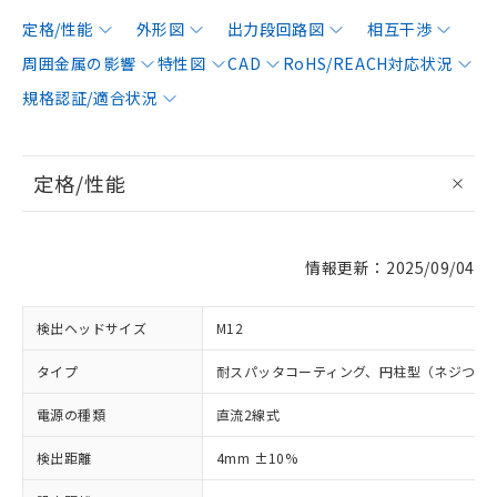
定格/性能
外形図
出力段回路図
相互干渉
周囲金属の影響
特性図
CAD
RoHS/REACH対応状況
規格認証/適合状況
定格/性能
情報更新：2025/09/04
検出ヘッドサイズ
M12
タイプ
耐スパッタコーティング、円柱型（ネジつき
電源の種類
直流2線式
検出距離
4mm ±10%