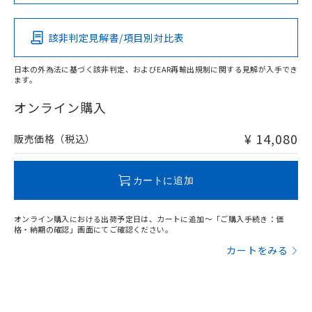
この製品の規格認証/適合状況ページへ
Pb
Hg
Cd
Cr(VI)
その他の認証はこちらのページからご検索ください
該非判定見解書/項目別対比表
X
O
O
O
日本の外為法に基づく該非判定、およびEAR再輸出規制に関する見解が入手でき
ます。
"対応済み"や非含有の記載がされた商品であっても、流通
在庫等で未対応品が混在する可能性があります。
オンライン購入
非含有品が必要な際は、弊社営業部門もしくは販売店へお
問い合わせください。
¥ 14,080
販売価格（税込）
この製品のRoHS/REACH対応状況ページへ
カートに追加
オンライン購入における出荷予定日は、カートに追加～「ご購入手続き：価
格・納期の確認」画面にてご確認ください。
カートをみる
漏れ電流特性