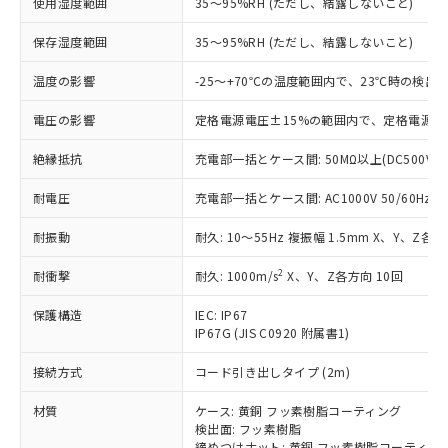
使用湿度範囲
35～95%RH (ただし、結露しないこと)
対応予定：EU RoHS指令（10物質）の非含
ご利用条件
有に対応した製品に切り替える予定のある
保存湿度範囲
35～95%RH (ただし、結露しないこと)
商品です。
対応予定なし：EU RoHS指令（10物質）の
温度の影響
-25～+70℃の温度範囲内で、23℃時の検出
以下の条件をお読みいただき、同意のうえ
非含有に非対応の商品で、対応品を出す予
ご利用ください。
定はありません。
電圧の影響
定格電源電圧±15%の範囲内で、定格電源電
調査・確認中：EU RoHS指令（10物質）の
本サービスは、当社制御機器事業取扱
※1 中国RoHS○×表
非含有の対応状況を調査中または確認中の
絶縁抵抗
充電部一括とケース間: 50MΩ以上(DC500V
商品の当社在庫状況および標準価格
商品です。
(税抜)を提供させていただくもので
「○」：最大均質材料含有率が中国RoHSの
耐電圧
充電部一括とケース間: AC1000V 50/60Hz 1m
非該当品：ライセンス料など無形物で、有
す。
基準値以下であることを示します。
害物質有無と関係のない商品です。
当社制御機器事業取扱商品の中には、
耐振動
耐久: 10～55Hz 複振幅 1.5mm X、Y、Z各方
「×」：最大均質材料含有率が中国RoHSの
仕入先様の事情により、非含有部品として
本サービスの対象外となる商品もある
基準値を超えていることを示します。
いたものが、含有品と判明した場合などや
当社は、これら貴社製品のうち、外国
ことをご了承ください。
2
耐衝撃
耐久: 1000m/s
X、Y、Z各方向 10回
「－」：未確認です。当社販売部門へお問
むを得ず変更することがあります。
為替および外国貿易法に定める商品
在庫状況および標準価格照会結果は、
い合わせください。
（以下｢規制貨物等」という）を輸出
記載している更新日時点での社内デー
保護構造
IEC: IP67
*EU RoHS指令（10物質）：
または国外への提供する場合は、日本
IP67G (JIS C0920 附属書1)
記
タに基づき作成されるものであり、閲
説明
鉛(Pb) 1000ppm以下、 水銀(Hg) 1000ppm以下、 カド
*中国RoHS10物質の基準値 (GB/T26572)：
国政府の輸出許可(または役務取引許
号
覧された時点での実際の在庫および標
ミウム(Cd) 100ppm以下、
Pb(鉛) :1000ppm、 Hg(水銀) : 1000ppm、 Cd(カドミウ
可)を取得するなどの必要な手続きを
六価クロム(Cr(Ⅵ)) 1000ppm以下、ポリ臭化ビフェニル
接続方式
コード引き出しタイプ (2m)
ム) : 100ppm、
準価格とは異なる場合があることをご
類(PBB) 1000ppm以下、ポリ臭化ジフェニルエーテル類
Cr(Ⅵ)(六価クロム) : 1000ppm、 PBBs(ポリ臭化ビフェ
とります。
了承ください。
(PBDE) 1000ppm以下、フタル酸ビス(2-エチルヘキシ
○
一定数以上の在庫あり
ニル類) : 1000ppm、 PBDEs(ポリ臭化ジフェニルエーテ
材質
ケース: 黄銅 フッ素樹脂コーティング
当社は規制貨物を破棄する場合は、完
ル) (DEHP)(別名：DOP) 1000ppm以下、フタル酸ブチ
正式な納期状況および標準価格はお客
ル類) : 1000ppm、
検出面: フッ素樹脂
ルベンジル（BBP） 1000ppm以下、フタル酸ジブチル
全に破砕するなど、違法に輸出されな
DBP(フタル酸ジブチル) : 1000ppm、 DIBP(フタル酸ジ
様のお取引先、またはお客様担当のオ
（DBP） 1000ppm以下、フタル酸ジイソブチル
締めつけナット: 黄銅 フッ素樹脂コーティン