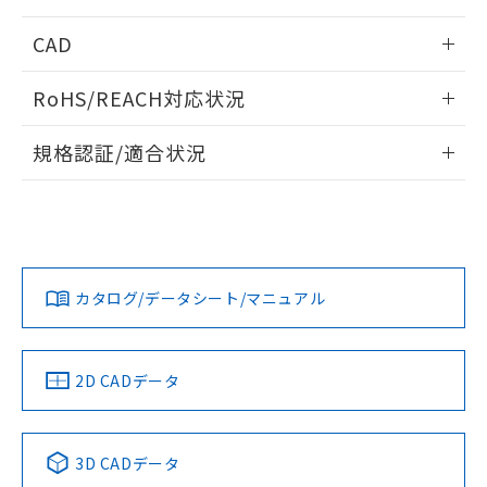
指します。
ものではありません。
周囲金属の影響
情報更新：2025/09/04
CAD
また、RoHS指令のフタル酸エステル類４
物質の対応では、対応完了までの期間は出
検出物体の大きさと材質による影響
ログイン/会員登録いただくと、CADデータをダウンロー
荷製品に未対応品が混在することから備考
RoHS/REACH対応状況
ドすることができます。
タイムチャート
欄に対応日を記載しておりました。
既に当社にて対応品への在庫切替を完了
情報更新：2026/7/29
A: 30mm以上、B: 20mm以上
規格認証/適合状況
していることから、特段のことがない限
り、2022年1月12日より割愛しておりま
ログイン/会員登録
EU RoHS
注意事項・凡例
UL認証
CSA認証
CEマーキング
す。
L: 0mm以上、φd: 18mm以上、D: 0mm以上、m: 12mm以
上、n: 18mm以上
Yes
Yes
Yes
金属埋め込み
対応状況
対応予定月
※1
※2
ダウンロードデータをご利用いただく前に、以下を必ずお読
みください。
カタログ/データシート/マニュアル
対応済み
ソフトウェアの使用条件
LR型式承認
DNV型式承認
BV型式承認
KR型式承
（イギリス
（ノルウェー
（フランス
（韓国
船舶規格）
船舶規格）
船舶規格）
船舶規格
中国 RoHS
注意事項・凡例
2D CADデータ
No
No
No
No
l: 2.4mm以上、φd: 18mm以上、D: 2.4mm以上、m: 12mm
以上、n: 18mm以上
中国 RoHS表
※1 ※2
検出領域
3D CADデータ