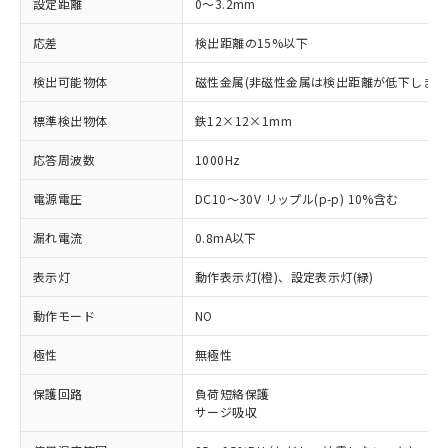
設定距離
0～3.2mm
応差
検出距離の15%以下
検出可能物体
磁性金属(非磁性金属は検出距離が低下します
標準検出物体
鉄12×12×1mm
応答周波数
1000Hz
電源電圧
DC10～30V リップル(p-p) 10%含む
漏れ電流
0.8mA以下
表示灯
動作表示灯(橙)、設定表示灯(緑)
動作モード
NO
※1 対応状況
極性
無極性
保護回路
負荷短絡保護
対応済み：EU RoHS指令（10物質）の
サージ吸収
非含有に対応した製品が提供可能な商品で
す。