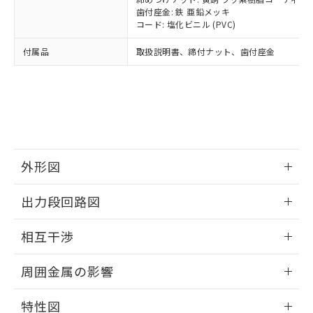
イソブチル) : 1000ppm、 BBP(フタル酸ブチルベンジ
△
一定数には満たないが在庫あり
いよう必要な手段を講じます。
ムロン制御機器販売店・当社販売員に
(DIBP) 1000ppm以下
ル) : 1000ppm、
歯付座金: 鉄 亜鉛メッキ
当社は貴社製品を、核兵器、ミサイ
但し、RoHS指令で産業用監視および制御機器に対する
DEHP(フタル酸ビス(2-エチルヘキシル)) : 1000ppm
ご相談ください。
コード: 塩化ビニル (PVC)
適用除外項目は除く。
ル、化学兵器、生物兵器またはその他
－
在庫なし(最新の在庫状況につ
オムロン制御機器販売店や当社販売拠
フタル酸エステル類の４物質については閾値を超える意
武器並びにこれらの製造装置等に一切
いては、お客様のお取引先、ま
図的な使用がないことを確認しています。
付属品
取扱説明書、締付ナット、歯付座金
点は「
販売ネットワーク
」をご確認
※2 環境保護使用期限
使用いたしません。
たはお客様担当のオムロン制御
ください。
当社は、貴社製品を第三者に販売する
機器販売店・当社販売員にご確
在庫状況および標準価格結果を当社の
※2 対応予定月
「ｅ」：有害物質（10物質）のすべてが基
場合は、上記1、2および3の内容を当
認ください)
事前の承諾なく第三者に漏洩または開
準値以下であることを示します。
該第三者に通知します。また当社は、
示しないようお願いします。
部品在庫の切り替え状況などにより、予定
「10」：通常の使用状況下において有害物
販売先および販売に係わる関係者が違
マイパーツ機能（部品リスト作成サー
空
受注生産機種、また在庫状況の
月が前後することがあります。
質が外部に漏えいし、環境に深刻な影響を
法に輸出するおそれがある場合は、取
ビス）をご利用いただくには、I-Web
白
情報を公開していない機種
及ぼさない年数を意味します。
り引きをいたしません。
メンバーズにご登録されている必要が
外形図
「－」：未確認です。当社販売部門へお問
あります。
い合わせください。
お客様が当ウェブサイト上で当社にご
情報更新：2025/09/04
※3 非含有証明書ダウンロード
出力段回路図
登録された部品リストについて、当社
および当社の共同利用者が、当社の製
外形図
下記の非含有証明書をダウンロードするこ
情報更新：2025/09/04
品・サービスに関するお客様との取
相互干渉
とができます。
合意する
キャンセル
引・商談に必要な範囲で利用すること
出力段回路図
をご了承ください。
情報更新：2025/09/04
EU RoHS指令（10物質）の非含有証明書
周囲金属の影響
※当社の共同利用者とは、
"個人情報
51物質の非含有証明書（当社基準）
の共同利用に関して"
の「1.共同利
相互干渉
情報更新：2025/09/04
※本証明書は発行日時点で非含有を証明す
用者の範囲」に記載されている法人を
特性図
るもので、過去に遡って非含有を証明する