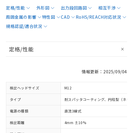
定格/性能
外形図
出力段回路図
相互干渉
周囲金属の影響
特性図
CAD
RoHS/REACH対応状況
規格認証/適合状況
定格/性能
情報更新：2025/09/04
検出ヘッドサイズ
M12
タイプ
耐スパッタコーティング、円柱型（ネジ
電源の種類
直流3線式
検出距離
4mm ±10%