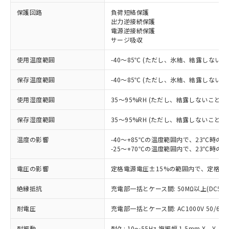
※1 対応状況
保護回路
負荷短絡保護
出力逆接続保護
対応済み：EU RoHS指令（10物質）の
電源逆接続保護
非含有に対応した製品が提供可能な商品で
サージ吸収
す。
対応予定：EU RoHS指令（10物質）の非含
使用温度範囲
-40～85℃ (ただし、氷結、結露しないこ
ご利用条件
有に対応した製品に切り替える予定のある
保存温度範囲
-40～85℃ (ただし、氷結、結露しないこ
商品です。
対応予定なし：EU RoHS指令（10物質）の
以下の条件をお読みいただき、同意のうえ
使用湿度範囲
35～95%RH (ただし、結露しないこと)
非含有に非対応の商品で、対応品を出す予
ご利用ください。
定はありません。
保存湿度範囲
35～95%RH (ただし、結露しないこと)
調査・確認中：EU RoHS指令（10物質）の
本サービスは、当社制御機器事業取扱
※1 中国RoHS○×表
非含有の対応状況を調査中または確認中の
商品の当社在庫状況および標準価格
温度の影響
-40～+85℃の温度範囲内で、23℃時の
商品です。
-25～+70℃の温度範囲内で、23℃時の
(税抜)を提供させていただくもので
「○」：最大均質材料含有率が中国RoHSの
非該当品：ライセンス料など無形物で、有
す。
基準値以下であることを示します。
害物質有無と関係のない商品です。
電圧の影響
定格電源電圧±15%の範囲内で、定格電
当社制御機器事業取扱商品の中には、
「×」：最大均質材料含有率が中国RoHSの
仕入先様の事情により、非含有部品として
本サービスの対象外となる商品もある
基準値を超えていることを示します。
いたものが、含有品と判明した場合などや
絶縁抵抗
充電部一括とケース間: 50MΩ以上(DC50
当社は、これら貴社製品のうち、外国
ことをご了承ください。
「－」：未確認です。当社販売部門へお問
むを得ず変更することがあります。
為替および外国貿易法に定める商品
在庫状況および標準価格照会結果は、
い合わせください。
耐電圧
充電部一括とケース間: AC1000V 50/60Hz
（以下｢規制貨物等」という）を輸出
記載している更新日時点での社内デー
*EU RoHS指令（10物質）：
または国外への提供する場合は、日本
記
タに基づき作成されるものであり、閲
説明
鉛(Pb) 1000ppm以下、 水銀(Hg) 1000ppm以下、 カド
耐振動
耐久: 10～55Hz 複振幅 1.5mm X、Y、Z