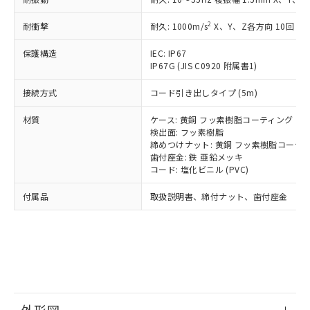
*中国RoHS10物質の基準値 (GB/T26572)：
国政府の輸出許可(または役務取引許
号
覧された時点での実際の在庫および標
ミウム(Cd) 100ppm以下、
Pb(鉛) :1000ppm、 Hg(水銀) : 1000ppm、 Cd(カドミウ
可)を取得するなどの必要な手続きを
六価クロム(Cr(Ⅵ)) 1000ppm以下、ポリ臭化ビフェニル
ム) : 100ppm、
準価格とは異なる場合があることをご
2
耐衝撃
耐久: 1000m/s
X、Y、Z各方向 10回
類(PBB) 1000ppm以下、ポリ臭化ジフェニルエーテル類
Cr(Ⅵ)(六価クロム) : 1000ppm、 PBBs(ポリ臭化ビフェ
とります。
了承ください。
(PBDE) 1000ppm以下、フタル酸ビス(2-エチルヘキシ
○
一定数以上の在庫あり
ニル類) : 1000ppm、 PBDEs(ポリ臭化ジフェニルエーテ
当社は規制貨物を破棄する場合は、完
ル) (DEHP)(別名：DOP) 1000ppm以下、フタル酸ブチ
正式な納期状況および標準価格はお客
ル類) : 1000ppm、
保護構造
IEC: IP67
ルベンジル（BBP） 1000ppm以下、フタル酸ジブチル
全に破砕するなど、違法に輸出されな
DBP(フタル酸ジブチル) : 1000ppm、 DIBP(フタル酸ジ
IP67G (JIS C0920 附属書1)
様のお取引先、またはお客様担当のオ
（DBP） 1000ppm以下、フタル酸ジイソブチル
イソブチル) : 1000ppm、 BBP(フタル酸ブチルベンジ
△
一定数には満たないが在庫あり
いよう必要な手段を講じます。
ムロン制御機器販売店・当社販売員に
(DIBP) 1000ppm以下
ル) : 1000ppm、
当社は貴社製品を、核兵器、ミサイ
但し、RoHS指令で産業用監視および制御機器に対する
接続方式
コード引き出しタイプ (5m)
DEHP(フタル酸ビス(2-エチルヘキシル)) : 1000ppm
ご相談ください。
適用除外項目は除く。
ル、化学兵器、生物兵器またはその他
－
在庫なし(最新の在庫状況につ
オムロン制御機器販売店や当社販売拠
フタル酸エステル類の４物質については閾値を超える意
材質
ケース: 黄銅 フッ素樹脂コーティング
武器並びにこれらの製造装置等に一切
いては、お客様のお取引先、ま
図的な使用がないことを確認しています。
点は「
販売ネットワーク
」をご確認
検出面: フッ素樹脂
※2 環境保護使用期限
使用いたしません。
たはお客様担当のオムロン制御
ください。
締めつけナット: 黄銅 フッ素樹脂コーテ
当社は、貴社製品を第三者に販売する
機器販売店・当社販売員にご確
在庫状況および標準価格結果を当社の
歯付座金: 鉄 亜鉛メッキ
※2 対応予定月
「ｅ」：有害物質（10物質）のすべてが基
場合は、上記1、2および3の内容を当
認ください)
事前の承諾なく第三者に漏洩または開
コード: 塩化ビニル (PVC)
準値以下であることを示します。
該第三者に通知します。また当社は、
示しないようお願いします。
部品在庫の切り替え状況などにより、予定
「10」：通常の使用状況下において有害物
販売先および販売に係わる関係者が違
付属品
取扱説明書、締付ナット、歯付座金
マイパーツ機能（部品リスト作成サー
空
受注生産機種、また在庫状況の
月が前後することがあります。
質が外部に漏えいし、環境に深刻な影響を
法に輸出するおそれがある場合は、取
ビス）をご利用いただくには、I-Web
白
情報を公開していない機種
及ぼさない年数を意味します。
り引きをいたしません。
メンバーズにご登録されている必要が
「－」：未確認です。当社販売部門へお問
あります。
い合わせください。
お客様が当ウェブサイト上で当社にご
※3 非含有証明書ダウンロード
登録された部品リストについて、当社
および当社の共同利用者が、当社の製
下記の非含有証明書をダウンロードするこ
品・サービスに関するお客様との取
とができます。