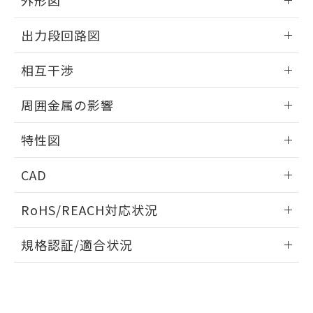
外形図
合意する
キャンセル
引・商談に必要な範囲で利用すること
をご了承ください。
情報更新：2025/09/04
EU RoHS指令（10物質）の非含有証明書
出力段回路図
※当社の共同利用者とは、
"個人情報
51物質の非含有証明書（当社基準）
の共同利用に関して"
の「1.共同利
外形図
※本証明書は発行日時点で非含有を証明す
情報更新：2025/09/04
用者の範囲」に記載されている法人を
相互干渉
るもので、過去に遡って非含有を証明する
指します。
ものではありません。
出力段回路図
情報更新：2025/09/04
また、RoHS指令のフタル酸エステル類４
周囲金属の影響
物質の対応では、対応完了までの期間は出
相互干渉
情報更新：2025/09/04
荷製品に未対応品が混在することから備考
特性図
欄に対応日を記載しておりました。
既に当社にて対応品への在庫切替を完了
周囲金属の影響
情報更新：2025/09/04
CAD
していることから、特段のことがない限
り、2022年1月12日より割愛しておりま
検出物体の大きさと材質による影響
ログイン/会員登録いただくと、CADデータをダウンロー
す。
RoHS/REACH対応状況
ドすることができます。
情報更新：2026/7/29
A: 30mm以上、B: 20mm以上
規格認証/適合状況
ログイン/会員登録
EU RoHS
注意事項・凡例
UL認証
CSA認証
CEマーキング
L: 0mm以上、φd: 18mm以上、D: 0mm以上、m: 12mm以
上、n: 18mm以上
Yes
Yes
Yes
金属埋め込み
対応状況
対応予定月
※1
※2