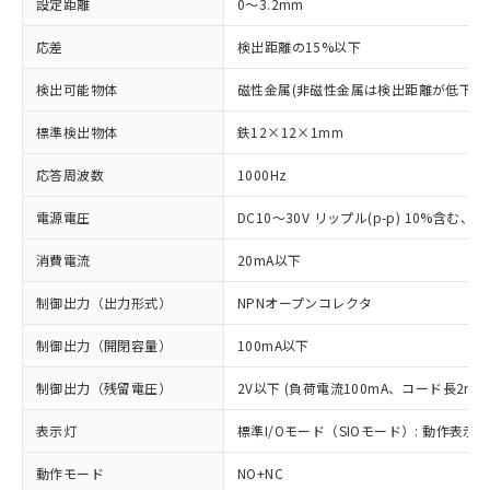
設定距離
0～3.2mm
応差
検出距離の15%以下
検出可能物体
磁性金属(非磁性金属は検出距離が低下し
標準検出物体
鉄12×12×1mm
応答周波数
1000Hz
電源電圧
DC10～30V リップル(p-p) 10%含む、Cla
消費電流
20mA以下
制御出力（出力形式）
NPNオープンコレクタ
制御出力（開閉容量）
100mA以下
制御出力（残留電圧）
2V以下 (負荷電流100mA、コード長2m時
表示灯
標準I/Oモード（SIOモード）: 動作表示灯
動作モード
NO+NC