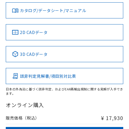
ダウンロードデータをご利用いただく前に、以下を必ずお読
タイムチャート
みください。
カタログ/データシート/マニュアル
対応済み
ソフトウェアの使用条件
LR型式承認
DNV型式承認
BV型式承認
KR型式承
（イギリス
（ノルウェー
（フランス
（韓国
船舶規格）
船舶規格）
船舶規格）
船舶規格
中国 RoHS
注意事項・凡例
2D CADデータ
No
No
No
No
l: 2.4mm以上、φd: 18mm以上、D: 2.4mm以上、m: 12mm
以上、n: 18mm以上
中国 RoHS表
※1 ※2
検出領域
3D CADデータ
この製品の規格認証/適合状況ページへ
Pb
Hg
Cd
Cr(VI)
その他の認証はこちらのページからご検索ください
該非判定見解書/項目別対比表
X
O
O
O
日本の外為法に基づく該非判定、およびEAR再輸出規制に関する見解が入手でき
ます。
"対応済み"や非含有の記載がされた商品であっても、流通
在庫等で未対応品が混在する可能性があります。
オンライン購入
非含有品が必要な際は、弊社営業部門もしくは販売店へお
問い合わせください。
¥ 17,930
販売価格（税込）