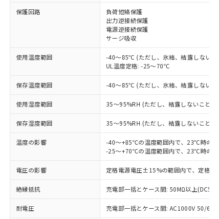
保護回路
負荷短絡保護
※1 対応状況
出力逆接続保護
電源逆接続保護
サージ吸収
対応済み：EU RoHS指令（10物質）の
非含有に対応した製品が提供可能な商品で
使用温度範囲
-40～85℃ (ただし、氷結、結露しないこ
す。
UL温度定格: -25～70℃
対応予定：EU RoHS指令（10物質）の非含
ご利用条件
有に対応した製品に切り替える予定のある
保存温度範囲
-40～85℃ (ただし、氷結、結露しないこ
商品です。
対応予定なし：EU RoHS指令（10物質）の
使用湿度範囲
35～95%RH (ただし、結露しないこと)
以下の条件をお読みいただき、同意のうえ
非含有に非対応の商品で、対応品を出す予
ご利用ください。
定はありません。
保存湿度範囲
35～95%RH (ただし、結露しないこと)
調査・確認中：EU RoHS指令（10物質）の
本サービスは、当社制御機器事業取扱
※1 中国RoHS○×表
非含有の対応状況を調査中または確認中の
温度の影響
-40～+85℃の温度範囲内で、23℃時の
商品の当社在庫状況および標準価格
-25～+70℃の温度範囲内で、23℃時の
商品です。
(税抜)を提供させていただくもので
「○」：最大均質材料含有率が中国RoHSの
非該当品：ライセンス料など無形物で、有
す。
電圧の影響
定格電源電圧±15%の範囲内で、定格電
基準値以下であることを示します。
害物質有無と関係のない商品です。
当社制御機器事業取扱商品の中には、
「×」：最大均質材料含有率が中国RoHSの
仕入先様の事情により、非含有部品として
本サービスの対象外となる商品もある
絶縁抵抗
充電部一括とケース間: 50MΩ以上(DC50
基準値を超えていることを示します。
いたものが、含有品と判明した場合などや
当社は、これら貴社製品のうち、外国
ことをご了承ください。
「－」：未確認です。当社販売部門へお問
むを得ず変更することがあります。
為替および外国貿易法に定める商品
耐電圧
在庫状況および標準価格照会結果は、
充電部一括とケース間: AC1000V 50/60Hz
い合わせください。
（以下｢規制貨物等」という）を輸出