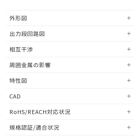
下記の非含有証明書をダウンロードするこ
品・サービスに関するお客様との取
とができます。
合意する
キャンセル
引・商談に必要な範囲で利用すること
外形図
をご了承ください。
EU RoHS指令（10物質）の非含有証明書
※当社の共同利用者とは、
"個人情報
51物質の非含有証明書（当社基準）
情報更新：2025/09/04
の共同利用に関して"
の「1.共同利
出力段回路図
※本証明書は発行日時点で非含有を証明す
用者の範囲」に記載されている法人を
るもので、過去に遡って非含有を証明する
外形図
指します。
情報更新：2025/09/04
ものではありません。
相互干渉
また、RoHS指令のフタル酸エステル類４
出力段回路図
情報更新：2025/09/04
物質の対応では、対応完了までの期間は出
周囲金属の影響
荷製品に未対応品が混在することから備考
欄に対応日を記載しておりました。
相互干渉
情報更新：2025/09/04
特性図
既に当社にて対応品への在庫切替を完了
していることから、特段のことがない限
周囲金属の影響
情報更新：2025/09/04
り、2022年1月12日より割愛しておりま
CAD
す。
検出物体の大きさと材質による影響
ログイン/会員登録いただくと、CADデータをダウンロー
RoHS/REACH対応状況
ドすることができます。
情報更新：2026/7/29
A: 30mm以上、B: 20mm以上
規格認証/適合状況
ログイン/会員登録
EU RoHS
注意事項・凡例