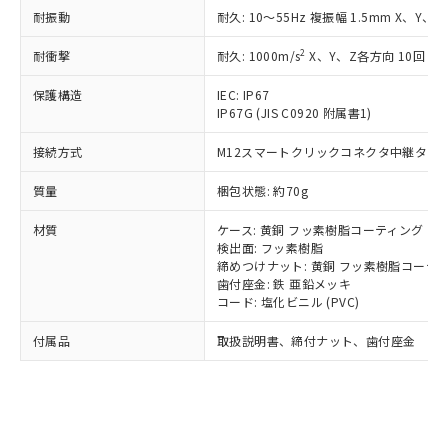
記載している更新日時点での社内デー
*EU RoHS指令（10物質）：
または国外への提供する場合は、日本
耐振動
耐久: 10～55Hz 複振幅 1.5mm X、Y、Z
記
タに基づき作成されるものであり、閲
説明
鉛(Pb) 1000ppm以下、 水銀(Hg) 1000ppm以下、 カド
*中国RoHS10物質の基準値 (GB/T26572)：
国政府の輸出許可(または役務取引許
号
覧された時点での実際の在庫および標
ミウム(Cd) 100ppm以下、
Pb(鉛) :1000ppm、 Hg(水銀) : 1000ppm、 Cd(カドミウ
2
耐衝撃
可)を取得するなどの必要な手続きを
耐久: 1000m/s
X、Y、Z各方向 10回
六価クロム(Cr(Ⅵ)) 1000ppm以下、ポリ臭化ビフェニル
ム) : 100ppm、
準価格とは異なる場合があることをご
類(PBB) 1000ppm以下、ポリ臭化ジフェニルエーテル類
Cr(Ⅵ)(六価クロム) : 1000ppm、 PBBs(ポリ臭化ビフェ
とります。
了承ください。
(PBDE) 1000ppm以下、フタル酸ビス(2-エチルヘキシ
○
一定数以上の在庫あり
ニル類) : 1000ppm、 PBDEs(ポリ臭化ジフェニルエーテ
保護構造
IEC: IP67
当社は規制貨物を破棄する場合は、完
ル) (DEHP)(別名：DOP) 1000ppm以下、フタル酸ブチ
正式な納期状況および標準価格はお客
ル類) : 1000ppm、
IP67G (JIS C0920 附属書1)
ルベンジル（BBP） 1000ppm以下、フタル酸ジブチル
全に破砕するなど、違法に輸出されな
DBP(フタル酸ジブチル) : 1000ppm、 DIBP(フタル酸ジ
様のお取引先、またはお客様担当のオ
（DBP） 1000ppm以下、フタル酸ジイソブチル
イソブチル) : 1000ppm、 BBP(フタル酸ブチルベンジ
△
一定数には満たないが在庫あり
いよう必要な手段を講じます。
ムロン制御機器販売店・当社販売員に
(DIBP) 1000ppm以下
ル) : 1000ppm、
接続方式
M12スマートクリックコネクタ中継タイプ (
当社は貴社製品を、核兵器、ミサイ
但し、RoHS指令で産業用監視および制御機器に対する
DEHP(フタル酸ビス(2-エチルヘキシル)) : 1000ppm
ご相談ください。
適用除外項目は除く。
ル、化学兵器、生物兵器またはその他
－
在庫なし(最新の在庫状況につ
オムロン制御機器販売店や当社販売拠
質量
梱包状態: 約70g
フタル酸エステル類の４物質については閾値を超える意
武器並びにこれらの製造装置等に一切
いては、お客様のお取引先、ま
図的な使用がないことを確認しています。
点は「
販売ネットワーク
」をご確認
※2 環境保護使用期限
使用いたしません。
たはお客様担当のオムロン制御
材質
ください。
ケース: 黄銅 フッ素樹脂コーティング
当社は、貴社製品を第三者に販売する
機器販売店・当社販売員にご確
検出面: フッ素樹脂
在庫状況および標準価格結果を当社の
※2 対応予定月
「ｅ」：有害物質（10物質）のすべてが基
場合は、上記1、2および3の内容を当
締めつけナット: 黄銅 フッ素樹脂コーテ
認ください)
事前の承諾なく第三者に漏洩または開
準値以下であることを示します。
歯付座金: 鉄 亜鉛メッキ
該第三者に通知します。また当社は、
示しないようお願いします。
コード: 塩化ビニル (PVC)
部品在庫の切り替え状況などにより、予定
「10」：通常の使用状況下において有害物
販売先および販売に係わる関係者が違
マイパーツ機能（部品リスト作成サー
空
受注生産機種、また在庫状況の
月が前後することがあります。
質が外部に漏えいし、環境に深刻な影響を
法に輸出するおそれがある場合は、取
ビス）をご利用いただくには、I-Web
白
情報を公開していない機種
付属品
取扱説明書、締付ナット、歯付座金
及ぼさない年数を意味します。
り引きをいたしません。
メンバーズにご登録されている必要が
「－」：未確認です。当社販売部門へお問
あります。
い合わせください。
お客様が当ウェブサイト上で当社にご
※3 非含有証明書ダウンロード
登録された部品リストについて、当社
および当社の共同利用者が、当社の製