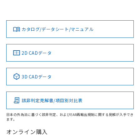
UL認証
CSA認証
CEマーキング
L: 0mm以上、φd: 18mm以上、D: 0mm以上、m: 12mm以
上、n: 18mm以上
Yes
Yes
Yes
金属埋め込み
対応状況
対応予定月
※1
※2
ダウンロードデータをご利用いただく前に、以下を必ずお読
みください。
カタログ/データシート/マニュアル
対応済み
ソフトウェアの使用条件
LR型式承認
DNV型式承認
BV型式承認
KR型式承
タイムチャート
（イギリス
（ノルウェー
（フランス
（韓国
船舶規格）
船舶規格）
船舶規格）
船舶規格
中国 RoHS
注意事項・凡例
2D CADデータ
No
No
No
No
l: 2.4mm以上、φd: 18mm以上、D: 2.4mm以上、m: 12mm
以上、n: 18mm以上
中国 RoHS表
※1 ※2
検出領域
3D CADデータ
この製品の規格認証/適合状況ページへ
Pb
Hg
Cd
Cr(VI)
その他の認証はこちらのページからご検索ください
該非判定見解書/項目別対比表
X
O
O
O
日本の外為法に基づく該非判定、およびEAR再輸出規制に関する見解が入手でき
ます。
"対応済み"や非含有の記載がされた商品であっても、流通
在庫等で未対応品が混在する可能性があります。
オンライン購入
非含有品が必要な際は、弊社営業部門もしくは販売店へお