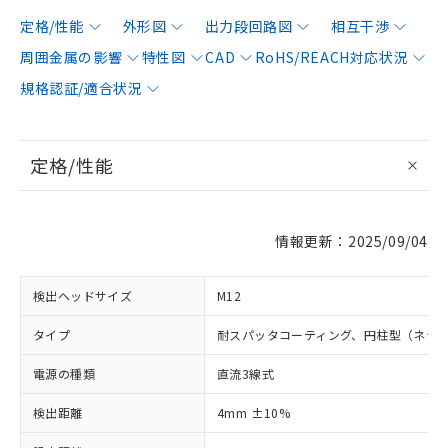
定格/性能
外形図
出力段回路図
相互干渉
周囲金属の影響
特性図
CAD
RoHS/REACH対応状況
規格認証/適合状況
定格/性能
情報更新：2025/09/04
検出ヘッドサイズ
M12
タイプ
耐スパッタコーティング、円柱型（ネジ
電源の種類
直流3線式
検出距離
4mm ±10%