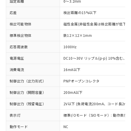
設定距離
0～3.2mm
応差
検出距離の15%以下
検出可能物体
磁性金属(非磁性金属は検出距離が低下し
標準検出物体
鉄12×12×1mm
応答周波数
1000Hz
電源電圧
DC10～30V リップル(p-p) 10%含む、Cla
消費電流
16mA以下
制御出力（出力形式）
PNPオープンコレクタ
制御出力（開閉容量）
200mA以下
制御出力（残留電圧）
2V以下 (負荷電流200mA、コード長2m時
表示灯
標準I/Oモード（SIOモード）: 動作表示灯
動作モード
NC