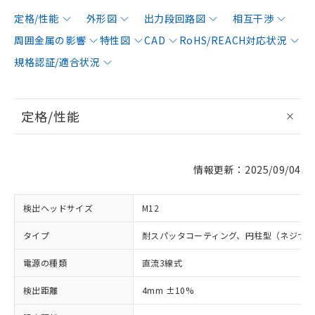
定格/性能
外形図
出力段回路図
相互干渉
周囲金属の影響
特性図
CAD
RoHS/REACH対応状況
規格認証/適合状況
定格/性能
情報更新：2025/09/04
検出ヘッドサイズ
M12
タイプ
耐スパッタコーティング、円柱型（ネジつ
電源の種類
直流3線式
検出距離
4mm ±10%