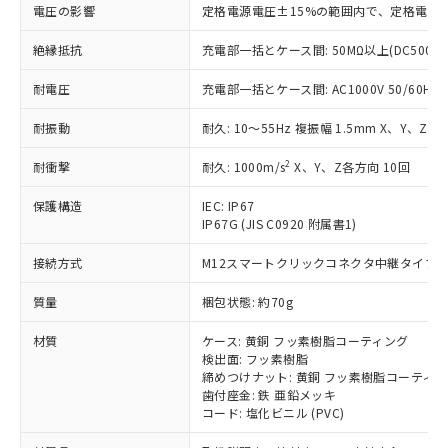
基準値を超えていることを示します。
いたものが、含有品と判明した場合などや
当社は、これら貴社製品のうち、外国
電圧の影響
定格電源電圧±15%の範囲内で、定格電源
ことをご了承ください。
「－」：未確認です。当社販売部門へお問
むを得ず変更することがあります。
為替および外国貿易法に定める商品
在庫状況および標準価格照会結果は、
い合わせください。
（以下｢規制貨物等」という）を輸出
絶縁抵抗
充電部一括とケース間: 50MΩ以上(DC500V
記載している更新日時点での社内デー
*EU RoHS指令（10物質）：
または国外への提供する場合は、日本
記
タに基づき作成されるものであり、閲
説明
鉛(Pb) 1000ppm以下、 水銀(Hg) 1000ppm以下、 カド
*中国RoHS10物質の基準値 (GB/T26572)：
耐電圧
充電部一括とケース間: AC1000V 50/60Hz 1
国政府の輸出許可(または役務取引許
号
覧された時点での実際の在庫および標
ミウム(Cd) 100ppm以下、
Pb(鉛) :1000ppm、 Hg(水銀) : 1000ppm、 Cd(カドミウ
可)を取得するなどの必要な手続きを
六価クロム(Cr(Ⅵ)) 1000ppm以下、ポリ臭化ビフェニル
ム) : 100ppm、
準価格とは異なる場合があることをご
類(PBB) 1000ppm以下、ポリ臭化ジフェニルエーテル類
耐振動
耐久: 10～55Hz 複振幅 1.5mm X、Y、Z各
Cr(Ⅵ)(六価クロム) : 1000ppm、 PBBs(ポリ臭化ビフェ
とります。
了承ください。
(PBDE) 1000ppm以下、フタル酸ビス(2-エチルヘキシ
○
一定数以上の在庫あり
ニル類) : 1000ppm、 PBDEs(ポリ臭化ジフェニルエーテ
当社は規制貨物を破棄する場合は、完
ル) (DEHP)(別名：DOP) 1000ppm以下、フタル酸ブチ
正式な納期状況および標準価格はお客
ル類) : 1000ppm、
2
耐衝撃
耐久: 1000m/s
X、Y、Z各方向 10回
ルベンジル（BBP） 1000ppm以下、フタル酸ジブチル
全に破砕するなど、違法に輸出されな
DBP(フタル酸ジブチル) : 1000ppm、 DIBP(フタル酸ジ
様のお取引先、またはお客様担当のオ
（DBP） 1000ppm以下、フタル酸ジイソブチル
イソブチル) : 1000ppm、 BBP(フタル酸ブチルベンジ
△
一定数には満たないが在庫あり
いよう必要な手段を講じます。
ムロン制御機器販売店・当社販売員に
(DIBP) 1000ppm以下
ル) : 1000ppm、
保護構造
IEC: IP67
当社は貴社製品を、核兵器、ミサイ
但し、RoHS指令で産業用監視および制御機器に対する
DEHP(フタル酸ビス(2-エチルヘキシル)) : 1000ppm
ご相談ください。
IP67G (JIS C0920 附属書1)
適用除外項目は除く。
ル、化学兵器、生物兵器またはその他
－
在庫なし(最新の在庫状況につ
オムロン制御機器販売店や当社販売拠
フタル酸エステル類の４物質については閾値を超える意
武器並びにこれらの製造装置等に一切
いては、お客様のお取引先、ま
図的な使用がないことを確認しています。
接続方式
M12スマートクリックコネクタ中継タイプ (0
点は「
販売ネットワーク
」をご確認
※2 環境保護使用期限
使用いたしません。
たはお客様担当のオムロン制御
ください。
当社は、貴社製品を第三者に販売する
質量
梱包状態: 約70g
機器販売店・当社販売員にご確
在庫状況および標準価格結果を当社の
※2 対応予定月
「ｅ」：有害物質（10物質）のすべてが基
場合は、上記1、2および3の内容を当
認ください)
事前の承諾なく第三者に漏洩または開
準値以下であることを示します。
材質
ケース: 黄銅 フッ素樹脂コーティング
該第三者に通知します。また当社は、
示しないようお願いします。
検出面: フッ素樹脂
部品在庫の切り替え状況などにより、予定
「10」：通常の使用状況下において有害物
販売先および販売に係わる関係者が違
マイパーツ機能（部品リスト作成サー
空
受注生産機種、また在庫状況の
締めつけナット: 黄銅 フッ素樹脂コーティ
月が前後することがあります。
質が外部に漏えいし、環境に深刻な影響を
法に輸出するおそれがある場合は、取
ビス）をご利用いただくには、I-Web
白
情報を公開していない機種
歯付座金: 鉄 亜鉛メッキ
及ぼさない年数を意味します。
り引きをいたしません。
メンバーズにご登録されている必要が
コード: 塩化ビニル (PVC)
「－」：未確認です。当社販売部門へお問
あります。
い合わせください。