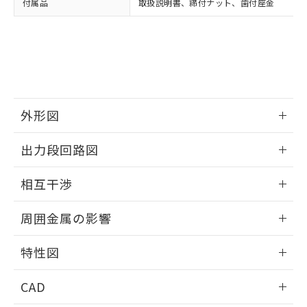
付属品
取扱説明書、締付ナット、歯付座金
お客様が当ウェブサイト上で当社にご
※3 非含有証明書ダウンロード
登録された部品リストについて、当社
および当社の共同利用者が、当社の製
下記の非含有証明書をダウンロードするこ
品・サービスに関するお客様との取
とができます。
合意する
キャンセル
引・商談に必要な範囲で利用すること
をご了承ください。
EU RoHS指令（10物質）の非含有証明書
※当社の共同利用者とは、
"個人情報
51物質の非含有証明書（当社基準）
の共同利用に関して"
の「1.共同利
外形図
※本証明書は発行日時点で非含有を証明す
用者の範囲」に記載されている法人を
るもので、過去に遡って非含有を証明する
指します。
情報更新：2025/09/04
ものではありません。
出力段回路図
また、RoHS指令のフタル酸エステル類４
外形図
物質の対応では、対応完了までの期間は出
情報更新：2025/09/04
相互干渉
荷製品に未対応品が混在することから備考
欄に対応日を記載しておりました。
出力段回路図
情報更新：2025/09/04
既に当社にて対応品への在庫切替を完了
周囲金属の影響
していることから、特段のことがない限
相互干渉
情報更新：2025/09/04
り、2022年1月12日より割愛しておりま
特性図
す。
周囲金属の影響
情報更新：2025/09/04
CAD