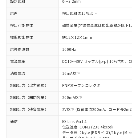
設定距離
0～3.2mm
応差
検出距離の15%以下
検出可能物体
磁性金属(非磁性金属は検出距離が低下します
標準検出物体
鉄12×12×1mm
応答周波数
1000Hz
電源電圧
DC10～30V リップル(p-p) 10%含む、Class
消費電流
16mA以下
制御出力（出力形式）
PNPオープンコレクタ
制御出力（開閉容量）
200mA以下
制御出力（残留電圧）
2V以下 (負荷電流200mA、コード長2m時)
通信
IO-Link Ver1.1
伝送速度: COM3 (230.4kbps)
データ長: 2byte (PDサイズ)/1byte (M-seque
最小サイクルタイム: 0.4ms