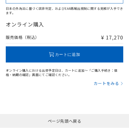
日本の外為法に基づく該非判定、およびEAR再輸出規制に関する見解が入手でき
ます。
"対応済み"や非含有の記載がされた商品であっても、流通
在庫等で未対応品が混在する可能性があります。
オンライン購入
非含有品が必要な際は、弊社営業部門もしくは販売店へお
問い合わせください。
¥ 17,270
販売価格（税込）
この製品のRoHS/REACH対応状況ページへ
カートに追加
オンライン購入における出荷予定日は、カートに追加～「ご購入手続き：価
格・納期の確認」画面にてご確認ください。
カートをみる
ページ先頭へ戻る