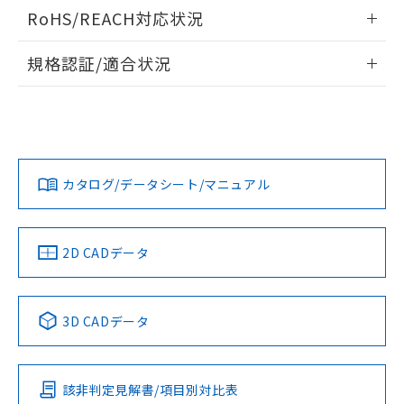
検出物体の大きさと材質による影響
ログイン/会員登録いただくと、CADデータをダウンロー
RoHS/REACH対応状況
ドすることができます。
情報更新：2026/7/29
A: 30mm以上、B: 20mm以上
規格認証/適合状況
ログイン/会員登録
EU RoHS
注意事項・凡例
UL認証
CSA認証
CEマーキング
L: 0mm以上、φd: 18mm以上、D: 0mm以上、m: 12mm以
上、n: 18mm以上
Yes
Yes
Yes
金属埋め込み
対応状況
対応予定月
※1
※2
ダウンロードデータをご利用いただく前に、以下を必ずお読
みください。
カタログ/データシート/マニュアル
対応済み
ソフトウェアの使用条件
LR型式承認
DNV型式承認
BV型式承認
KR型式承
タイムチャート
（イギリス
（ノルウェー
（フランス
（韓国
船舶規格）
船舶規格）
船舶規格）
船舶規格
中国 RoHS
注意事項・凡例
2D CADデータ
No
No
No
No
l: 2.4mm以上、φd: 18mm以上、D: 2.4mm以上、m: 12mm
以上、n: 18mm以上
中国 RoHS表
※1 ※2
検出領域
3D CADデータ
この製品の規格認証/適合状況ページへ
Pb
Hg
Cd
Cr(VI)
その他の認証はこちらのページからご検索ください
該非判定見解書/項目別対比表
X
O
O
O