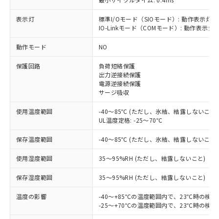
表示灯
標準I/Oモード（SIOモード）: 動作表示灯(
IO-Linkモード（COMモード）: 動作表示灯(
※1 対応状況
動作モード
NO
保護回路
負荷短絡保護
対応済み：EU RoHS指令（10物質）の
出力逆接続保護
非含有に対応した製品が提供可能な商品で
電源逆接続保護
す。
サージ吸収
対応予定：EU RoHS指令（10物質）の非含
ご利用条件
有に対応した製品に切り替える予定のある
使用温度範囲
-40～85℃ (ただし、氷結、結露しないこと)
商品です。
UL温度定格: -25～70℃
対応予定なし：EU RoHS指令（10物質）の
以下の条件をお読みいただき、同意のうえ
非含有に非対応の商品で、対応品を出す予
保存温度範囲
-40～85℃ (ただし、氷結、結露しないこと)
ご利用ください。
定はありません。
使用湿度範囲
35～95%RH (ただし、結露しないこと)
調査・確認中：EU RoHS指令（10物質）の
本サービスは、当社制御機器事業取扱
※1 中国RoHS○×表
非含有の対応状況を調査中または確認中の
商品の当社在庫状況および標準価格
保存湿度範囲
35～95%RH (ただし、結露しないこと)
商品です。
(税抜)を提供させていただくもので
「○」：最大均質材料含有率が中国RoHSの
非該当品：ライセンス料など無形物で、有
す。
温度の影響
-40～+85℃の温度範囲内で、23℃時の検
基準値以下であることを示します。
害物質有無と関係のない商品です。
当社制御機器事業取扱商品の中には、
-25～+70℃の温度範囲内で、23℃時の検
「×」：最大均質材料含有率が中国RoHSの
仕入先様の事情により、非含有部品として
本サービスの対象外となる商品もある