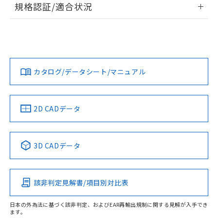
A: 30mm以上、B: 20mm以上
規格認証/適合状況
ログイン/会員登録
EU RoHS
注意事項・凡例
UL認証
CSA認証
CEマーキング
L: 0mm以上、φd: 18mm以上、D: 0mm以上、m: 12mm以
上、n: 18mm以上
Yes
Yes
Yes
金属埋め込み
対応状況
対応予定月
※1
※2
ダウンロードデータをご利用いただく前に、以下を必ずお読
みください。
カタログ/データシート/マニュアル
対応済み
ソフトウェアの使用条件
LR型式承認
DNV型式承認
BV型式承認
KR型式承
タイムチャート
（イギリス
（ノルウェー
（フランス
（韓国
船舶規格）
船舶規格）
船舶規格）
船舶規格
中国 RoHS
注意事項・凡例
2D CADデータ
No
No
No
No
l: 2.4mm以上、φd: 18mm以上、D: 2.4mm以上、m: 12mm
以上、n: 18mm以上
中国 RoHS表
※1 ※2
検出領域
3D CADデータ
この製品の規格認証/適合状況ページへ
Pb
Hg
Cd
Cr(VI)
その他の認証はこちらのページからご検索ください
該非判定見解書/項目別対比表
X
O
O
O
日本の外為法に基づく該非判定、およびEAR再輸出規制に関する見解が入手でき
ます。