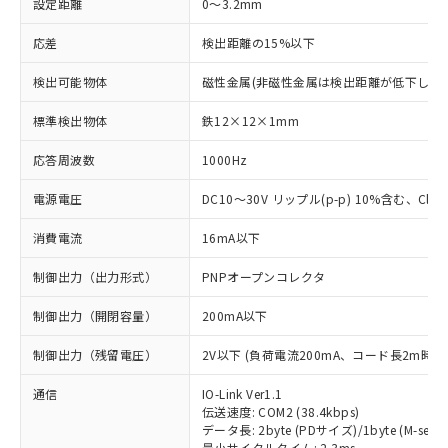
設定距離
0～3.2mm
応差
検出距離の15%以下
検出可能物体
磁性金属(非磁性金属は検出距離が低下します
標準検出物体
鉄12×12×1mm
応答周波数
1000Hz
電源電圧
DC10～30V リップル(p-p) 10%含む、Class
消費電流
16mA以下
制御出力（出力形式）
PNPオープンコレクタ
制御出力（開閉容量）
200mA以下
制御出力（残留電圧）
2V以下 (負荷電流200mA、コード長2m時)
通信
IO-Link Ver1.1
伝送速度: COM2 (38.4kbps)
データ長: 2byte (PDサイズ)/1byte (M-seque
最小サイクルタイム: 2.3ms