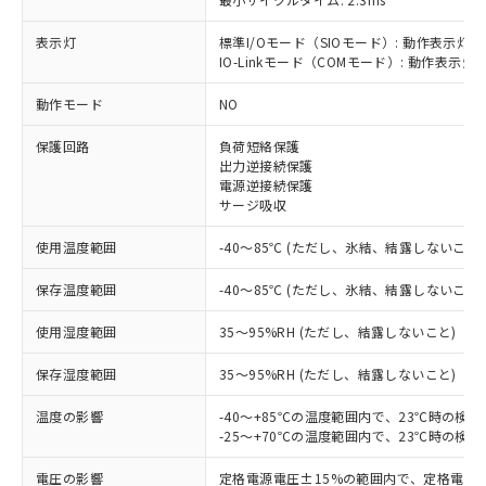
表示灯
標準I/Oモード（SIOモード）: 動作表示灯(
IO-Linkモード（COMモード）: 動作表示灯(
※1 対応状況
動作モード
NO
対応済み：EU RoHS指令（10物質）の
非含有に対応した製品が提供可能な商品で
保護回路
負荷短絡保護
す。
出力逆接続保護
対応予定：EU RoHS指令（10物質）の非含
電源逆接続保護
ご利用条件
サージ吸収
有に対応した製品に切り替える予定のある
商品です。
使用温度範囲
-40～85℃ (ただし、氷結、結露しないこと)
対応予定なし：EU RoHS指令（10物質）の
以下の条件をお読みいただき、同意のうえ
非含有に非対応の商品で、対応品を出す予
保存温度範囲
-40～85℃ (ただし、氷結、結露しないこと)
ご利用ください。
定はありません。
調査・確認中：EU RoHS指令（10物質）の
使用湿度範囲
本サービスは、当社制御機器事業取扱
35～95%RH (ただし、結露しないこと)
※1 中国RoHS○×表
非含有の対応状況を調査中または確認中の
商品の当社在庫状況および標準価格
商品です。
保存湿度範囲
35～95%RH (ただし、結露しないこと)
(税抜)を提供させていただくもので
「○」：最大均質材料含有率が中国RoHSの
非該当品：ライセンス料など無形物で、有
す。
基準値以下であることを示します。
害物質有無と関係のない商品です。
温度の影響
-40～+85℃の温度範囲内で、23℃時の検
当社制御機器事業取扱商品の中には、
「×」：最大均質材料含有率が中国RoHSの
仕入先様の事情により、非含有部品として
-25～+70℃の温度範囲内で、23℃時の検
本サービスの対象外となる商品もある
基準値を超えていることを示します。
いたものが、含有品と判明した場合などや
当社は、これら貴社製品のうち、外国
ことをご了承ください。
「－」：未確認です。当社販売部門へお問
電圧の影響
定格電源電圧±15%の範囲内で、定格電源
むを得ず変更することがあります。