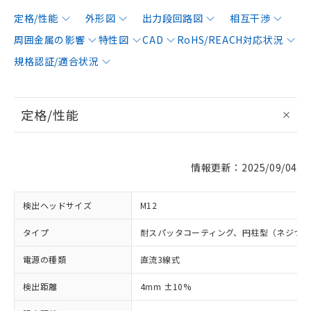
定格/性能
外形図
出力段回路図
相互干渉
周囲金属の影響
特性図
CAD
RoHS/REACH対応状況
規格認証/適合状況
定格/性能
情報更新：2025/09/04
検出ヘッドサイズ
M12
タイプ
耐スパッタコーティング、円柱型（ネジつ
電源の種類
直流3線式
検出距離
4mm ±10%