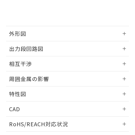
および当社の共同利用者が、当社の製
下記の非含有証明書をダウンロードするこ
品・サービスに関するお客様との取
とができます。
合意する
キャンセル
引・商談に必要な範囲で利用すること
をご了承ください。
EU RoHS指令（10物質）の非含有証明書
※当社の共同利用者とは、
"個人情報
外形図
51物質の非含有証明書（当社基準）
の共同利用に関して"
の「1.共同利
※本証明書は発行日時点で非含有を証明す
用者の範囲」に記載されている法人を
情報更新：2025/09/04
出力段回路図
るもので、過去に遡って非含有を証明する
指します。
ものではありません。
外形図
情報更新：2025/09/04
また、RoHS指令のフタル酸エステル類４
相互干渉
物質の対応では、対応完了までの期間は出
出力段回路図
荷製品に未対応品が混在することから備考
情報更新：2025/09/04
周囲金属の影響
欄に対応日を記載しておりました。
既に当社にて対応品への在庫切替を完了
相互干渉
情報更新：2025/09/04
していることから、特段のことがない限
特性図
り、2022年1月12日より割愛しておりま
周囲金属の影響
情報更新：2025/09/04
す。
CAD
検出物体の大きさと材質による影響
ログイン/会員登録いただくと、CADデータをダウンロー
RoHS/REACH対応状況
ドすることができます。
情報更新：2026/7/29