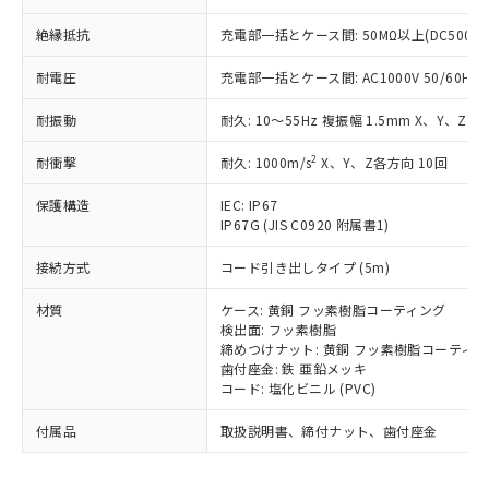
為替および外国貿易法に定める商品
在庫状況および標準価格照会結果は、
い合わせください。
（以下｢規制貨物等」という）を輸出
記載している更新日時点での社内デー
絶縁抵抗
充電部一括とケース間: 50MΩ以上(DC500V
*EU RoHS指令（10物質）：
または国外への提供する場合は、日本
記
タに基づき作成されるものであり、閲
説明
鉛(Pb) 1000ppm以下、 水銀(Hg) 1000ppm以下、 カド
*中国RoHS10物質の基準値 (GB/T26572)：
国政府の輸出許可(または役務取引許
号
覧された時点での実際の在庫および標
ミウム(Cd) 100ppm以下、
耐電圧
充電部一括とケース間: AC1000V 50/60Hz 1
Pb(鉛) :1000ppm、 Hg(水銀) : 1000ppm、 Cd(カドミウ
可)を取得するなどの必要な手続きを
六価クロム(Cr(Ⅵ)) 1000ppm以下、ポリ臭化ビフェニル
ム) : 100ppm、
準価格とは異なる場合があることをご
類(PBB) 1000ppm以下、ポリ臭化ジフェニルエーテル類
Cr(Ⅵ)(六価クロム) : 1000ppm、 PBBs(ポリ臭化ビフェ
とります。
耐振動
了承ください。
耐久: 10～55Hz 複振幅 1.5mm X、Y、Z各
(PBDE) 1000ppm以下、フタル酸ビス(2-エチルヘキシ
○
一定数以上の在庫あり
ニル類) : 1000ppm、 PBDEs(ポリ臭化ジフェニルエーテ
当社は規制貨物を破棄する場合は、完
ル) (DEHP)(別名：DOP) 1000ppm以下、フタル酸ブチ
正式な納期状況および標準価格はお客
ル類) : 1000ppm、
ルベンジル（BBP） 1000ppm以下、フタル酸ジブチル
全に破砕するなど、違法に輸出されな
DBP(フタル酸ジブチル) : 1000ppm、 DIBP(フタル酸ジ
2
耐衝撃
耐久: 1000m/s
X、Y、Z各方向 10回
様のお取引先、またはお客様担当のオ
（DBP） 1000ppm以下、フタル酸ジイソブチル
イソブチル) : 1000ppm、 BBP(フタル酸ブチルベンジ
△
一定数には満たないが在庫あり
いよう必要な手段を講じます。
ムロン制御機器販売店・当社販売員に
(DIBP) 1000ppm以下
ル) : 1000ppm、
保護構造
当社は貴社製品を、核兵器、ミサイ
IEC: IP67
但し、RoHS指令で産業用監視および制御機器に対する
DEHP(フタル酸ビス(2-エチルヘキシル)) : 1000ppm
ご相談ください。
適用除外項目は除く。
IP67G (JIS C0920 附属書1)
ル、化学兵器、生物兵器またはその他
－
在庫なし(最新の在庫状況につ
オムロン制御機器販売店や当社販売拠
フタル酸エステル類の４物質については閾値を超える意
武器並びにこれらの製造装置等に一切
いては、お客様のお取引先、ま
図的な使用がないことを確認しています。
点は「
販売ネットワーク
」をご確認
接続方式
コード引き出しタイプ (5m)
※2 環境保護使用期限
使用いたしません。
たはお客様担当のオムロン制御
ください。
当社は、貴社製品を第三者に販売する
機器販売店・当社販売員にご確
在庫状況および標準価格結果を当社の
材質
ケース: 黄銅 フッ素樹脂コーティング
※2 対応予定月
「ｅ」：有害物質（10物質）のすべてが基
場合は、上記1、2および3の内容を当
認ください)
事前の承諾なく第三者に漏洩または開
検出面: フッ素樹脂
準値以下であることを示します。
該第三者に通知します。また当社は、
示しないようお願いします。
締めつけナット: 黄銅 フッ素樹脂コーティ
部品在庫の切り替え状況などにより、予定
「10」：通常の使用状況下において有害物
販売先および販売に係わる関係者が違
歯付座金: 鉄 亜鉛メッキ
マイパーツ機能（部品リスト作成サー
空
受注生産機種、また在庫状況の
月が前後することがあります。
質が外部に漏えいし、環境に深刻な影響を
法に輸出するおそれがある場合は、取
コード: 塩化ビニル (PVC)
ビス）をご利用いただくには、I-Web
白
情報を公開していない機種
及ぼさない年数を意味します。
り引きをいたしません。
メンバーズにご登録されている必要が
付属品
「－」：未確認です。当社販売部門へお問
取扱説明書、締付ナット、歯付座金
あります。
い合わせください。
お客様が当ウェブサイト上で当社にご
※3 非含有証明書ダウンロード
登録された部品リストについて、当社