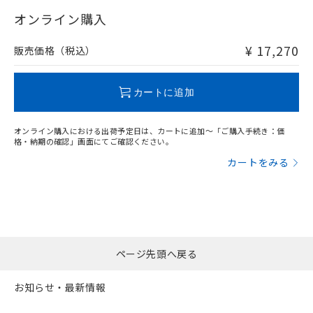
"対応済み"や非含有の記載がされた商品であっても、流通
在庫等で未対応品が混在する可能性があります。
オンライン購入
非含有品が必要な際は、弊社営業部門もしくは販売店へお
問い合わせください。
¥ 17,270
販売価格（税込）
この製品のRoHS/REACH対応状況ページへ
カートに追加
オンライン購入における出荷予定日は、カートに追加～「ご購入手続き：価
格・納期の確認」画面にてご確認ください。
カートをみる
ページ先頭へ戻る
お知らせ・最新情報