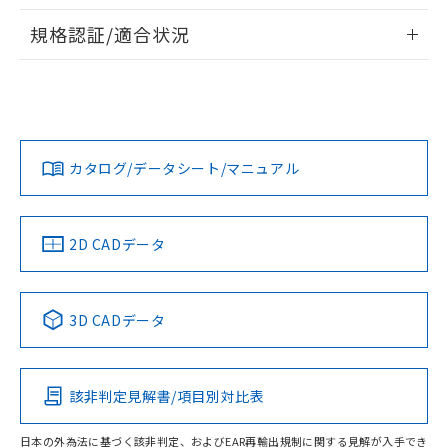
情報更新：2026/7/29
A: 30mm以上、B: 20mm以上
規格認証/適合状況
ログイン/会員登録
EU RoHS
注意事項・凡例
UL認証
CSA認証
CEマーキング
L: 0mm以上、φd: 18mm以上、D: 0mm以上、m: 12mm以
上、n: 18mm以上
Yes
Yes
Yes
金属埋め込み
対応状況
対応予定月
※1
※2
ダウンロードデータをご利用いただく前に、以下を必ずお読
みください。
カタログ/データシート/マニュアル
対応済み
ソフトウェアの使用条件
LR型式承認
DNV型式承認
BV型式承認
KR型式承
タイムチャート
（イギリス
（ノルウェー
（フランス
（韓国
船舶規格）
船舶規格）
船舶規格）
船舶規格
中国 RoHS
注意事項・凡例
2D CADデータ
No
No
No
No
l: 2.4mm以上、φd: 18mm以上、D: 2.4mm以上、m: 12mm
以上、n: 18mm以上
中国 RoHS表
※1 ※2
検出領域
3D CADデータ
この製品の規格認証/適合状況ページへ
Pb
Hg
Cd
Cr(VI)
その他の認証はこちらのページからご検索ください
該非判定見解書/項目別対比表
X
O
O
O
日本の外為法に基づく該非判定、およびEAR再輸出規制に関する見解が入手でき