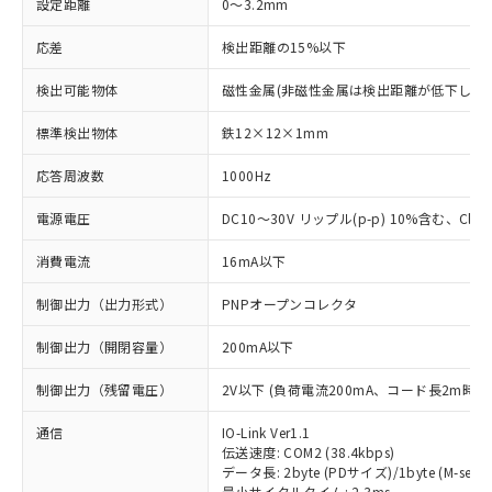
設定距離
0～3.2mm
応差
検出距離の15%以下
検出可能物体
磁性金属(非磁性金属は検出距離が低下します
標準検出物体
鉄12×12×1mm
応答周波数
1000Hz
電源電圧
DC10～30V リップル(p-p) 10%含む、Class
消費電流
16mA以下
制御出力（出力形式）
PNPオープンコレクタ
制御出力（開閉容量）
200mA以下
制御出力（残留電圧）
2V以下 (負荷電流200mA、コード長2m時)
通信
IO-Link Ver1.1
伝送速度: COM2 (38.4kbps)
データ長: 2byte (PDサイズ)/1byte (M-seque
最小サイクルタイム: 2.3ms