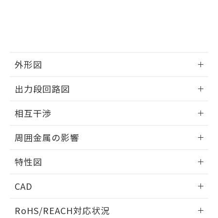
※3 非含有証明書ダウンロード
登録された部品リストについて、当社
および当社の共同利用者が、当社の製
下記の非含有証明書をダウンロードするこ
品・サービスに関するお客様との取
とができます。
合意する
キャンセル
引・商談に必要な範囲で利用すること
をご了承ください。
EU RoHS指令（10物質）の非含有証明書
※当社の共同利用者とは、
"個人情報
51物質の非含有証明書（当社基準）
外形図
の共同利用に関して"
の「1.共同利
※本証明書は発行日時点で非含有を証明す
用者の範囲」に記載されている法人を
情報更新：2025/09/04
るもので、過去に遡って非含有を証明する
指します。
出力段回路図
ものではありません。
また、RoHS指令のフタル酸エステル類４
外形図
情報更新：2025/09/04
相互干渉
物質の対応では、対応完了までの期間は出
荷製品に未対応品が混在することから備考
出力段回路図
情報更新：2025/09/04
欄に対応日を記載しておりました。
周囲金属の影響
既に当社にて対応品への在庫切替を完了
相互干渉
していることから、特段のことがない限
情報更新：2025/09/04
特性図
り、2022年1月12日より割愛しておりま
す。
周囲金属の影響
情報更新：2025/09/04
CAD
検出物体の大きさと材質による影響
ログイン/会員登録いただくと、CADデータをダウンロー
RoHS/REACH対応状況
ドすることができます。