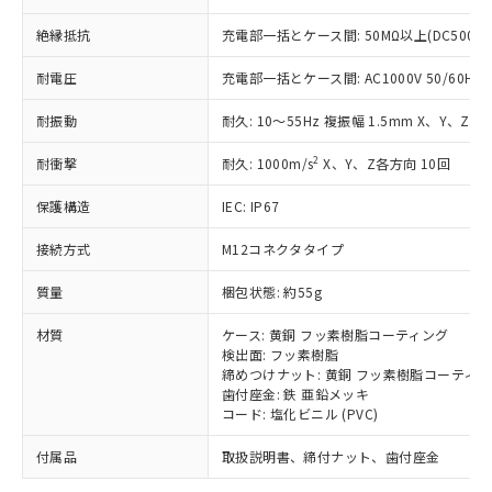
「－」：未確認です。当社販売部門へお問
むを得ず変更することがあります。
為替および外国貿易法に定める商品
在庫状況および標準価格照会結果は、
い合わせください。
（以下｢規制貨物等」という）を輸出
絶縁抵抗
充電部一括とケース間: 50MΩ以上(DC500V
記載している更新日時点での社内デー
*EU RoHS指令（10物質）：
または国外への提供する場合は、日本
記
タに基づき作成されるものであり、閲
説明
鉛(Pb) 1000ppm以下、 水銀(Hg) 1000ppm以下、 カド
*中国RoHS10物質の基準値 (GB/T26572)：
耐電圧
充電部一括とケース間: AC1000V 50/60Hz 1
国政府の輸出許可(または役務取引許
号
覧された時点での実際の在庫および標
ミウム(Cd) 100ppm以下、
Pb(鉛) :1000ppm、 Hg(水銀) : 1000ppm、 Cd(カドミウ
可)を取得するなどの必要な手続きを
六価クロム(Cr(Ⅵ)) 1000ppm以下、ポリ臭化ビフェニル
ム) : 100ppm、
準価格とは異なる場合があることをご
類(PBB) 1000ppm以下、ポリ臭化ジフェニルエーテル類
耐振動
耐久: 10～55Hz 複振幅 1.5mm X、Y、Z各
Cr(Ⅵ)(六価クロム) : 1000ppm、 PBBs(ポリ臭化ビフェ
とります。
了承ください。
(PBDE) 1000ppm以下、フタル酸ビス(2-エチルヘキシ
○
一定数以上の在庫あり
ニル類) : 1000ppm、 PBDEs(ポリ臭化ジフェニルエーテ
当社は規制貨物を破棄する場合は、完
ル) (DEHP)(別名：DOP) 1000ppm以下、フタル酸ブチ
正式な納期状況および標準価格はお客
ル類) : 1000ppm、
2
耐衝撃
耐久: 1000m/s
X、Y、Z各方向 10回
ルベンジル（BBP） 1000ppm以下、フタル酸ジブチル
全に破砕するなど、違法に輸出されな
DBP(フタル酸ジブチル) : 1000ppm、 DIBP(フタル酸ジ
様のお取引先、またはお客様担当のオ
（DBP） 1000ppm以下、フタル酸ジイソブチル
イソブチル) : 1000ppm、 BBP(フタル酸ブチルベンジ
△
一定数には満たないが在庫あり
いよう必要な手段を講じます。
ムロン制御機器販売店・当社販売員に
(DIBP) 1000ppm以下
ル) : 1000ppm、
保護構造
IEC: IP67
当社は貴社製品を、核兵器、ミサイ
但し、RoHS指令で産業用監視および制御機器に対する
DEHP(フタル酸ビス(2-エチルヘキシル)) : 1000ppm
ご相談ください。
適用除外項目は除く。
ル、化学兵器、生物兵器またはその他
－
在庫なし(最新の在庫状況につ
オムロン制御機器販売店や当社販売拠
接続方式
M12コネクタタイプ
フタル酸エステル類の４物質については閾値を超える意
武器並びにこれらの製造装置等に一切
いては、お客様のお取引先、ま
図的な使用がないことを確認しています。
点は「
販売ネットワーク
」をご確認
※2 環境保護使用期限
使用いたしません。
たはお客様担当のオムロン制御
質量
梱包状態: 約55g
ください。
当社は、貴社製品を第三者に販売する
機器販売店・当社販売員にご確
在庫状況および標準価格結果を当社の
※2 対応予定月
「ｅ」：有害物質（10物質）のすべてが基
場合は、上記1、2および3の内容を当
材質
ケース: 黄銅 フッ素樹脂コーティング
認ください)
事前の承諾なく第三者に漏洩または開
準値以下であることを示します。
検出面: フッ素樹脂
該第三者に通知します。また当社は、
示しないようお願いします。
締めつけナット: 黄銅 フッ素樹脂コーティ
部品在庫の切り替え状況などにより、予定
「10」：通常の使用状況下において有害物
販売先および販売に係わる関係者が違
マイパーツ機能（部品リスト作成サー
空
受注生産機種、また在庫状況の
歯付座金: 鉄 亜鉛メッキ
月が前後することがあります。
質が外部に漏えいし、環境に深刻な影響を
法に輸出するおそれがある場合は、取
ビス）をご利用いただくには、I-Web
白
情報を公開していない機種
コード: 塩化ビニル (PVC)
及ぼさない年数を意味します。
り引きをいたしません。
メンバーズにご登録されている必要が
「－」：未確認です。当社販売部門へお問
あります。
付属品
取扱説明書、締付ナット、歯付座金
い合わせください。
お客様が当ウェブサイト上で当社にご