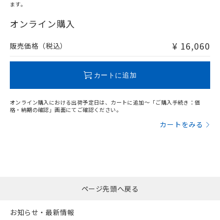
ます。
"対応済み"や非含有の記載がされた商品であっても、流通
在庫等で未対応品が混在する可能性があります。
オンライン購入
非含有品が必要な際は、弊社営業部門もしくは販売店へお
問い合わせください。
¥ 16,060
販売価格（税込）
この製品のRoHS/REACH対応状況ページへ
カートに追加
オンライン購入における出荷予定日は、カートに追加～「ご購入手続き：価
格・納期の確認」画面にてご確認ください。
カートをみる
ページ先頭へ戻る
お知らせ・最新情報