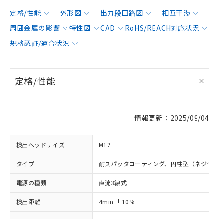
定格/性能
外形図
出力段回路図
相互干渉
周囲金属の影響
特性図
CAD
RoHS/REACH対応状況
規格認証/適合状況
定格/性能
情報更新：2025/09/04
検出ヘッドサイズ
M12
タイプ
耐スパッタコーティング、円柱型（ネジつ
電源の種類
直流3線式
検出距離
4mm ±10%