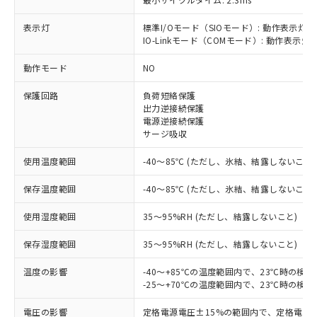
表示灯
標準I/Oモード（SIOモード）: 動作表示灯(
IO-Linkモード（COMモード）: 動作表示灯(
※1 対応状況
動作モード
NO
対応済み：EU RoHS指令（10物質）の
保護回路
負荷短絡保護
非含有に対応した製品が提供可能な商品で
出力逆接続保護
す。
電源逆接続保護
対応予定：EU RoHS指令（10物質）の非含
サージ吸収
ご利用条件
有に対応した製品に切り替える予定のある
商品です。
使用温度範囲
-40～85℃ (ただし、氷結、結露しないこと)
対応予定なし：EU RoHS指令（10物質）の
以下の条件をお読みいただき、同意のうえ
非含有に非対応の商品で、対応品を出す予
保存温度範囲
-40～85℃ (ただし、氷結、結露しないこと)
ご利用ください。
定はありません。
使用湿度範囲
35～95%RH (ただし、結露しないこと)
調査・確認中：EU RoHS指令（10物質）の
本サービスは、当社制御機器事業取扱
※1 中国RoHS○×表
非含有の対応状況を調査中または確認中の
商品の当社在庫状況および標準価格
保存湿度範囲
35～95%RH (ただし、結露しないこと)
商品です。
(税抜)を提供させていただくもので
「○」：最大均質材料含有率が中国RoHSの
非該当品：ライセンス料など無形物で、有
す。
温度の影響
-40～+85℃の温度範囲内で、23℃時の検
基準値以下であることを示します。
害物質有無と関係のない商品です。
当社制御機器事業取扱商品の中には、
-25～+70℃の温度範囲内で、23℃時の検
「×」：最大均質材料含有率が中国RoHSの
仕入先様の事情により、非含有部品として
本サービスの対象外となる商品もある
基準値を超えていることを示します。
いたものが、含有品と判明した場合などや
当社は、これら貴社製品のうち、外国
電圧の影響
定格電源電圧±15%の範囲内で、定格電源
ことをご了承ください。