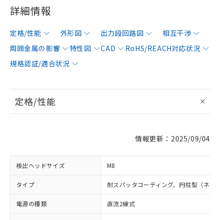
詳細情報
定格/性能
外形図
出力段回路図
相互干渉
周囲金属の影響
特性図
CAD
RoHS/REACH対応状況
規格認証/適合状況
定格/性能
情報更新：2025/09/04
検出ヘッドサイズ
M8
タイプ
耐スパッタコーティング、円柱型（ネジ
電源の種類
直流2線式