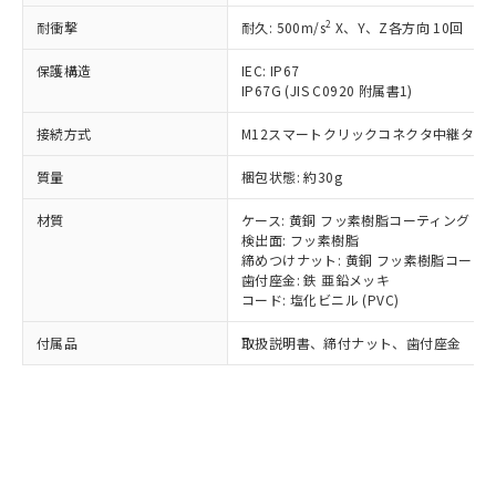
記
タに基づき作成されるものであり、閲
説明
鉛(Pb) 1000ppm以下、 水銀(Hg) 1000ppm以下、 カド
*中国RoHS10物質の基準値 (GB/T26572)：
国政府の輸出許可(または役務取引許
2
耐衝撃
耐久: 500m/s
X、Y、Z各方向 10回
号
覧された時点での実際の在庫および標
ミウム(Cd) 100ppm以下、
Pb(鉛) :1000ppm、 Hg(水銀) : 1000ppm、 Cd(カドミウ
可)を取得するなどの必要な手続きを
六価クロム(Cr(Ⅵ)) 1000ppm以下、ポリ臭化ビフェニル
ム) : 100ppm、
準価格とは異なる場合があることをご
類(PBB) 1000ppm以下、ポリ臭化ジフェニルエーテル類
Cr(Ⅵ)(六価クロム) : 1000ppm、 PBBs(ポリ臭化ビフェ
とります。
保護構造
IEC: IP67
了承ください。
(PBDE) 1000ppm以下、フタル酸ビス(2-エチルヘキシ
○
一定数以上の在庫あり
ニル類) : 1000ppm、 PBDEs(ポリ臭化ジフェニルエーテ
IP67G (JIS C0920 附属書1)
当社は規制貨物を破棄する場合は、完
ル) (DEHP)(別名：DOP) 1000ppm以下、フタル酸ブチ
正式な納期状況および標準価格はお客
ル類) : 1000ppm、
ルベンジル（BBP） 1000ppm以下、フタル酸ジブチル
全に破砕するなど、違法に輸出されな
DBP(フタル酸ジブチル) : 1000ppm、 DIBP(フタル酸ジ
様のお取引先、またはお客様担当のオ
（DBP） 1000ppm以下、フタル酸ジイソブチル
イソブチル) : 1000ppm、 BBP(フタル酸ブチルベンジ
接続方式
M12スマートクリックコネクタ中継タイプ (
△
一定数には満たないが在庫あり
いよう必要な手段を講じます。
ムロン制御機器販売店・当社販売員に
(DIBP) 1000ppm以下
ル) : 1000ppm、
当社は貴社製品を、核兵器、ミサイ
但し、RoHS指令で産業用監視および制御機器に対する
DEHP(フタル酸ビス(2-エチルヘキシル)) : 1000ppm
ご相談ください。
質量
梱包状態: 約30g
適用除外項目は除く。
ル、化学兵器、生物兵器またはその他
－
在庫なし(最新の在庫状況につ
オムロン制御機器販売店や当社販売拠
フタル酸エステル類の４物質については閾値を超える意
武器並びにこれらの製造装置等に一切
いては、お客様のお取引先、ま
図的な使用がないことを確認しています。
点は「
販売ネットワーク
」をご確認
材質
ケース: 黄銅 フッ素樹脂コーティング
※2 環境保護使用期限
使用いたしません。
たはお客様担当のオムロン制御
ください。
検出面: フッ素樹脂
当社は、貴社製品を第三者に販売する
機器販売店・当社販売員にご確
締めつけナット: 黄銅 フッ素樹脂コーテ
在庫状況および標準価格結果を当社の
※2 対応予定月
「ｅ」：有害物質（10物質）のすべてが基
場合は、上記1、2および3の内容を当
歯付座金: 鉄 亜鉛メッキ
認ください)
事前の承諾なく第三者に漏洩または開
準値以下であることを示します。
コード: 塩化ビニル (PVC)
該第三者に通知します。また当社は、
示しないようお願いします。
部品在庫の切り替え状況などにより、予定
「10」：通常の使用状況下において有害物
販売先および販売に係わる関係者が違
マイパーツ機能（部品リスト作成サー
空
受注生産機種、また在庫状況の
付属品
取扱説明書、締付ナット、歯付座金
月が前後することがあります。
質が外部に漏えいし、環境に深刻な影響を
法に輸出するおそれがある場合は、取
ビス）をご利用いただくには、I-Web
白
情報を公開していない機種
及ぼさない年数を意味します。
り引きをいたしません。
メンバーズにご登録されている必要が
「－」：未確認です。当社販売部門へお問
あります。
い合わせください。
お客様が当ウェブサイト上で当社にご
※3 非含有証明書ダウンロード
登録された部品リストについて、当社
および当社の共同利用者が、当社の製
下記の非含有証明書をダウンロードするこ
品・サービスに関するお客様との取