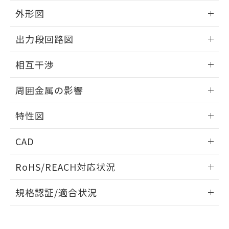
とができます。
合意する
キャンセル
引・商談に必要な範囲で利用すること
外形図
をご了承ください。
EU RoHS指令（10物質）の非含有証明書
※当社の共同利用者とは、
"個人情報
情報更新：2025/09/04
出力段回路図
51物質の非含有証明書（当社基準）
の共同利用に関して"
の「1.共同利
※本証明書は発行日時点で非含有を証明す
用者の範囲」に記載されている法人を
外形図
情報更新：2025/09/04
るもので、過去に遡って非含有を証明する
相互干渉
指します。
ものではありません。
出力段回路図
また、RoHS指令のフタル酸エステル類４
情報更新：2025/09/04
周囲金属の影響
物質の対応では、対応完了までの期間は出
荷製品に未対応品が混在することから備考
相互干渉
情報更新：2025/09/04
欄に対応日を記載しておりました。
特性図
既に当社にて対応品への在庫切替を完了
周囲金属の影響
情報更新：2025/09/04
していることから、特段のことがない限
CAD
り、2022年1月12日より割愛しておりま
す。
検出物体の大きさと材質による影響
ログイン/会員登録いただくと、CADデータをダウンロー
RoHS/REACH対応状況
タイムチャート
ドすることができます。
情報更新：2026/7/29
A: 25mm以上、B: 20mm以上
規格認証/適合状況
ログイン/会員登録
EU RoHS
注意事項・凡例
UL認証
CSA認証
CEマーキング
L: 0mm以上、φd: 20mm以上、D: 2mm以上、m: 9mm以
上、n: 18mm以上