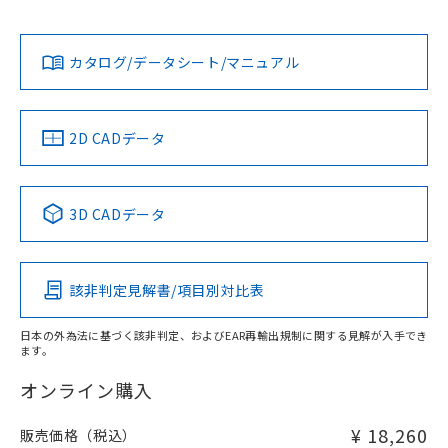
Yes
Yes
Yes
金属埋め込み
対応状況
対応予定月
※1
※2
ダウンロードデータをご利用いただく前に、以下を必ずお読
みください。
カタログ/データシート/マニュアル
対応済み
ソフトウェアの使用条件
LR型式承認
DNV型式承認
BV型式承認
KR型式承
（イギリス
（ノルウェー
（フランス
（韓国
船舶規格）
船舶規格）
船舶規格）
船舶規格
中国 RoHS
注意事項・凡例
2D CADデータ
No
No
No
No
l: 2mm以上、φd: 20mm以上、D: 2mm以上、m: 9mm以
上、n: 18mm以上
中国 RoHS表
※1 ※2
3D CADデータ
検出領域
この製品の規格認証/適合状況ページへ
Pb
Hg
Cd
Cr(VI)
その他の認証はこちらのページからご検索ください
該非判定見解書/項目別対比表
X
O
O
O
日本の外為法に基づく該非判定、およびEAR再輸出規制に関する見解が入手でき
ます。
"対応済み"や非含有の記載がされた商品であっても、流通
在庫等で未対応品が混在する可能性があります。
オンライン購入
非含有品が必要な際は、弊社営業部門もしくは販売店へお
問い合わせください。
¥ 18,260
販売価格（税込）