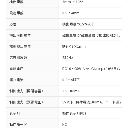
検出距離
3mm ±10%
設定距離
0～2.4mm
応差
検出距離の15%以下
検出可能物体
磁性金属(非磁性金属は検出距離が低下し
標準検出物体
鉄9×9×1mm
応答周波数
250Hz
電源電圧
DC10～30V リップル(p-p) 10%含む
漏れ電流
0.8mA以下
制御出力（開閉容量）
3～100mA
制御出力（残留電圧）
5V以下 (負荷電流100mA、コード長2m時
表示灯
動作表示灯(橙)
動作モード
NC