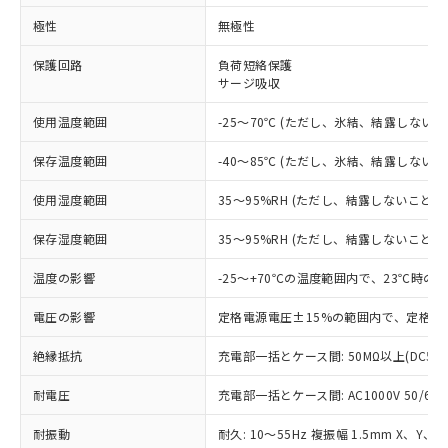
※1 対応状況
極性
無極性
対応済み：EU RoHS指令（10物質）の
保護回路
負荷短絡保護
サージ吸収
非含有に対応した製品が提供可能な商品で
す。
使用温度範囲
-25～70℃ (ただし、氷結、結露しないこ
対応予定：EU RoHS指令（10物質）の非含
ご利用条件
有に対応した製品に切り替える予定のある
保存温度範囲
-40～85℃ (ただし、氷結、結露しないこ
商品です。
対応予定なし：EU RoHS指令（10物質）の
使用湿度範囲
35～95%RH (ただし、結露しないこと)
以下の条件をお読みいただき、同意のうえ
非含有に非対応の商品で、対応品を出す予
ご利用ください。
定はありません。
保存湿度範囲
35～95%RH (ただし、結露しないこと)
調査・確認中：EU RoHS指令（10物質）の
本サービスは、当社制御機器事業取扱
※1 中国RoHS○×表
非含有の対応状況を調査中または確認中の
温度の影響
-25～+70℃の温度範囲内で、23℃時の
商品の当社在庫状況および標準価格
商品です。
(税抜)を提供させていただくもので
「○」：最大均質材料含有率が中国RoHSの
非該当品：ライセンス料など無形物で、有
電圧の影響
定格電源電圧±15%の範囲内で、定格電
す。
基準値以下であることを示します。
害物質有無と関係のない商品です。
当社制御機器事業取扱商品の中には、
「×」：最大均質材料含有率が中国RoHSの
絶縁抵抗
充電部一括とケース間: 50MΩ以上(DC50
仕入先様の事情により、非含有部品として
本サービスの対象外となる商品もある
基準値を超えていることを示します。
いたものが、含有品と判明した場合などや
当社は、これら貴社製品のうち、外国
ことをご了承ください。
耐電圧
充電部一括とケース間: AC1000V 50/60Hz
「－」：未確認です。当社販売部門へお問
むを得ず変更することがあります。
為替および外国貿易法に定める商品
在庫状況および標準価格照会結果は、
い合わせください。
（以下｢規制貨物等」という）を輸出
記載している更新日時点での社内デー
耐振動
耐久: 10～55Hz 複振幅 1.5mm X、Y、
*EU RoHS指令（10物質）：
または国外への提供する場合は、日本