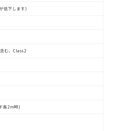
が低下します)
%含む、Class2
ド長2m時)
 RoHS指令（10物質）の非含有に対応した製品が提供可能な商品です