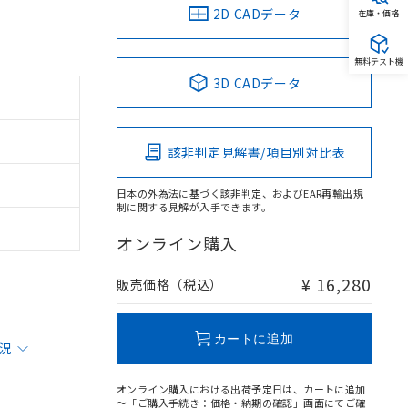
2D CADデータ
在庫・価格
無料テスト機
3D CADデータ
該非判定見解書/項目別対比表
日本の外為法に基づく該非判定、およびEAR再輸出規
制に関する見解が入手できます。
オンライン購入
¥ 16,280
販売価格（税込）
カートに追加
状況
オンライン購入における出荷予定日は、カートに追加
～「ご購入手続き：価格・納期の確認」画面にてご確