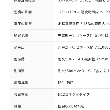
保存湿度範囲
35～95%RH (ただし、結露し
白
が、当社の製
さい。
下記の非含有証明
温度の影響
-25～+70℃の温度範囲内で、
※当社の共同
いる法人を指
EU RoHS指令（
51物質の非含有証
電圧の影響
定格電源電圧±15%の範囲内で
※本証明書は発行
また、RoHS指
絶縁抵抗
充電部一括とケース間: 50MΩ以上
混在することから
既に当社にて対応
耐電圧
充電部一括とケース間: AC1000V 5
り割愛しておりま
耐振動
耐久: 10～55Hz 複振幅 1.5mm
2
耐衝撃
耐久: 500m/s
X、Y、Z各方向 1
保護構造
IEC: IP67
接続方式
M12コネクタタイプ
質量
梱包状態: 約40g