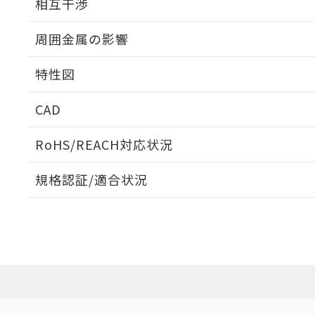
相互干渉
出力段回路図
周囲金属の影響
相互干渉
特性図
周囲金属の影響
CAD
検出物体の大きさと材質による影響
ログイン/会員登録いただくと、CADデータをダウンロ
RoHS/REACH対応状況
規格認証/適合状況
EU RoHS
注意事項・凡例
A: 25mm以上、B: 20mm以上
UL認証
CSA認証
CEマーキング
L: 0mm以上、φd: 20mm以上、D: 0mm以上、m: 9mm以上
ダウンロードデータをご利用いただく前に、以下を必ずお読
Yes
Yes
Yes
対応状況
対応予定月
※1
※2
金属埋め込み
ソフトウェアの使用条件
対応済み
LR型式承認
DNV型式承認
BV型式承認
KR