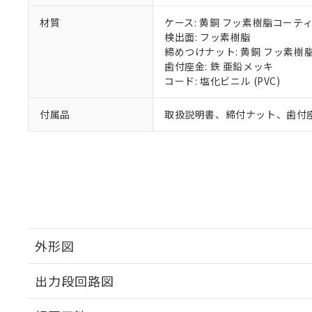
材質
ケース: 黄銅 フッ素樹脂コーテ
検出面: フッ素樹脂
締めつけナット: 黄銅 フッ素樹
歯付座金: 鉄 亜鉛メッキ
コード: 塩化ビニル (PVC)
付属品
取扱説明書、締付ナット、歯付
外形図
出力段回路図
外形図