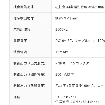
検出可能物体
磁性金属(非磁性金属は検出距離
標準検出物体
鉄9×9×1mm
応答周波数
1000Hz
電源電圧
DC10～30V リップル(p-p) 10
消費電流
16mA以下
制御出力（出力形式）
PNPオープンコレクタ
制御出力（開閉容量）
100mA以下
制御出力（残留電圧）
2V以下 (負荷電流100mA、コー
※1 対応状況
通信
IO-Link Ver1.1
伝送速度: COM2 (38.4kbps)
対応済み：EU