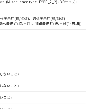
e (M-sequence type: TYPE_2_2) (ODサイズ)
oHS指令（10物質）の非含有に対応した製品に切り替える予定のある
 RoHS指令（10物質）の非含有に非対応の商品で、対応品を出す予
 RoHS指令（10物質）の非含有の対応状況を調査中または確認中の
動作表示灯(橙/点灯)、通信表示灯(緑/消灯)
ンス料など無形物で、有害物質有無と関係のない商品です。
○×表
: 動作表示灯(橙/点灯)、通信表示灯(緑/点滅(1s周期))
より、非含有部品としていたものが、含有品と判明した場合などやむ
みいただき、同意のうえご利用ください。
材料含有率が中国RoHSの基準値以下であることを示します。
材料含有率が中国RoHSの基準値を超えていることを示します。
、当社制御機器事業取扱商品の当社在庫状況および標準価格(税抜)
ら貴社製品のうち、外国為替および外国貿易法に定める商品（以下｢
質）：
す。当社販売部門へお問い合わせください。
 水銀(Hg) 1000ppm以下、 カドミウム(Cd) 100ppm以下、
たは国外への提供する場合は、日本国政府の輸出許可(または役務取
000ppm以下、ポリ臭化ビフェニル類(PBB) 1000ppm以下、ポリ臭化ジフェニルエーテル類(P
事業取扱商品の中には、本サービスの対象外となる商品もあること
手続きをとります。
キシル) (DEHP)(別名：DOP) 1000ppm以下、フタル酸ブチルベンジル（BBP） 100
(GB/T26572)：
以下、フタル酸ジイソブチル (DIBP) 1000ppm以下
び標準価格照会結果は、記載している更新日時点での社内データに
物を破棄する場合は、完全に破砕するなど、違法に輸出されないよ
(水銀) : 1000ppm、 Cd(カドミウム) : 100ppm、
業用監視および制御機器に対する適用除外項目は除く。
覧された時点での実際の在庫および標準価格とは異なる場合がある
1000ppm、 PBBs(ポリ臭化ビフェニル類) : 1000ppm、 PBDEs(ポリ臭化ジフェニルエーテル類
物質については閾値を超える意図的な使用がないことを確認しています。
上の在庫あり
 1000ppm、 DIBP(フタル酸ジイソブチル) : 1000ppm、 BBP(フタル酸ブチルベンジル) :
品を、核兵器、ミサイル、化学兵器、生物兵器またはその他武器並
チルヘキシル)) : 1000ppm
況および標準価格はお客様のお取引先、またはお客様担当のオムロ
用いたしません。
露しないこと)
ご相談ください。
は満たないが在庫あり
製品を第三者に販売する場合は、上記1、2および3の内容を当該第
機器販売店や当社販売拠点は「
販売ネットワーク
」をご確認くだ
販売先および販売に係わる関係者が違法に輸出するおそれがある場
用期限
び標準価格結果を当社の事前の承諾なく第三者に漏洩または開示し
露しないこと)
え状況などにより、予定月が前後することがあります。
(最新の在庫状況については、お客様のお取引先、またはお客様担当
（10物質）のすべてが基準値以下であることを示します。
店・当社販売員にご確認ください)
能（部品リスト作成サービス）をご利用いただくには、I-Webメン
使用状況下において有害物質が外部に漏えいし、環境に深刻な影響を
ないこと)
あります。
機種、また在庫状況の情報を公開していない機種
ェブサイト上で当社にご登録された部品リストについて、当社およ
書ダウンロード
す。当社販売部門へお問い合わせください。