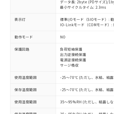
データ長: 2byte (PDサイズ)/1byt
対応予定：EU R
最小サイクルタイム: 2.3ms
対応予定なし：EU
調査・確認中：EU
ご利用条件
表示灯
標準I/Oモード（SIOモード）: 
非該当品：ライセ
※1 中国RoHS
IO-Linkモード（COMモード）
仕入先様の事情に
があります。
以下の条件をお読
「○」：最大均質
動作モード
NO
「×」：最大均質
本サービスは
当社は、これ
*EU RoHS指令（10物
「－」：未確認で
鉛(Pb) 1000ppm以下、
くものです。
う）を輸出ま
保護回路
負荷短絡保護
記
説明
六価クロム(Cr(Ⅵ)) 1
当社制御機器
などの必要な
フタル酸ビス(2-エチルヘ
出力逆接続保護
号
*中国RoHS10物質の基準値 
ル（DBP） 1000ppm
在庫状況およ
当社は規制貨
Pb(鉛) :1000ppm、 Hg
電源逆接続保護
但し、RoHS指令で産
のであり、閲
ます。
Cr(Ⅵ)(六価クロム) : 
フタル酸エステル類の４
サージ吸収
○
一定数以
DBP(フタル酸ジブチル) :
い。
当社は貴社製
DEHP(フタル酸ビス(2-エ
正式な納期状
置等に一切使
使用温度範囲
-25～70℃ (ただし、氷結、結
当社販売員に
※2 対応予定月
△
一定数に
当社は、貴社
オムロン制御
また当社は、
※2 環境保護使
在庫状況およ
保存温度範囲
-25～70℃ (ただし、氷結、結
部品在庫の切り替
たしません。
－
在庫なし
す。
「ｅ」：有害物質
機器販売
マイパーツ機
「10」：通常の
使用湿度範囲
35～95%RH (ただし、結露し
ている必要が
味します。
空
受注生産
お客様が当ウ
※3 非含有証明
「－」：未確認で