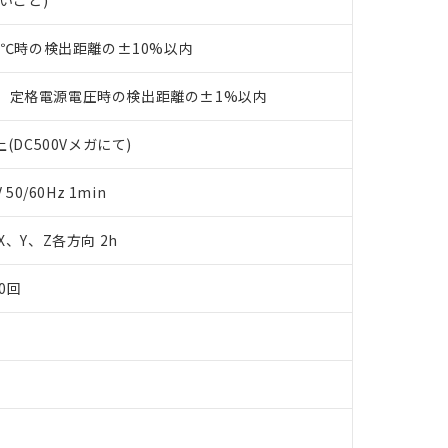
ないこと)
品・サービスに関するお客様との取引・商談に必要な範囲で利用す
合意する
キャンセル
書をダウンロードすることができます。
23℃時の検出距離の±10%以内
利用者とは、
"個人情報の共同利用に関して"
の「1.共同利用者の
します。
10物質）の非含有証明書
明書（当社基準）
、定格電源電圧時の検出距離の±1%以内
日時点で非含有を証明するもので、過去に遡って非含有を証明するも
令のフタル酸エステル類４物質の対応では、対応完了までの期間は出
(DC500Vメガにて)
備考欄に対応日を記載しておりました。
品への在庫切替を完了していることから、特段のことがない限り、20
0/60Hz 1min
す。
 X、Y、Z各方向 2h
0回