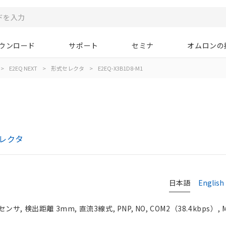
ウンロード
サポート
セミナ
オムロンの
>
E2EQ NEXT
>
形式セレクタ
>
E2EQ-X3B1D8-M1
セレクタ
日本語
English
 検出距離 3mm, 直流3線式, PNP, NO, COM2（38.4kbps）, M