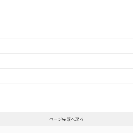
情報更新：2
情報更新：2
情報更新：2
ードすることができます。
情報更新：
ログイン/会員登録
CCC認証
電波法
、n: 18mm以上
みください。
N/A
N/A
非含有証明書
※3
ページ先頭へ戻る
ダウンロードはこちら
型式承認
NK型式承認
ABS型式承認