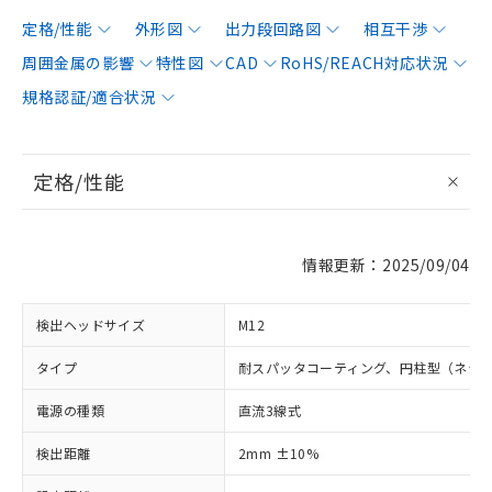
定格/性能
外形図
出力段回路図
相互干渉
周囲金属の影響
特性図
CAD
RoHS/REACH対応状況
規格認証/適合状況
定格/性能
情報更新：2025/09/04
検出ヘッドサイズ
M12
タイプ
耐スパッタコーティング、円柱型（ネジ
電源の種類
直流3線式
検出距離
2mm ±10%