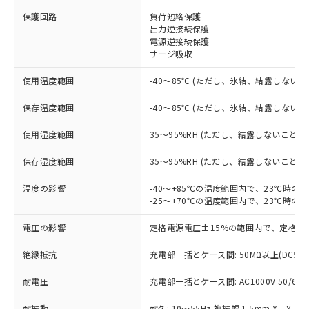
※1 対応状況
保護回路
負荷短絡保護
出力逆接続保護
対応済み：EU RoHS指令（10物質）の
電源逆接続保護
非含有に対応した製品が提供可能な商品で
サージ吸収
す。
対応予定：EU RoHS指令（10物質）の非含
使用温度範囲
-40～85℃ (ただし、氷結、結露しないこ
ご利用条件
有に対応した製品に切り替える予定のある
保存温度範囲
-40～85℃ (ただし、氷結、結露しないこ
商品です。
対応予定なし：EU RoHS指令（10物質）の
以下の条件をお読みいただき、同意のうえ
使用湿度範囲
35～95%RH (ただし、結露しないこと)
非含有に非対応の商品で、対応品を出す予
ご利用ください。
定はありません。
保存湿度範囲
35～95%RH (ただし、結露しないこと)
調査・確認中：EU RoHS指令（10物質）の
本サービスは、当社制御機器事業取扱
※1 中国RoHS○×表
非含有の対応状況を調査中または確認中の
商品の当社在庫状況および標準価格
温度の影響
-40～+85℃の温度範囲内で、23℃時の
商品です。
-25～+70℃の温度範囲内で、23℃時の
(税抜)を提供させていただくもので
「○」：最大均質材料含有率が中国RoHSの
非該当品：ライセンス料など無形物で、有
す。
基準値以下であることを示します。
害物質有無と関係のない商品です。
電圧の影響
定格電源電圧±15%の範囲内で、定格電
当社制御機器事業取扱商品の中には、
「×」：最大均質材料含有率が中国RoHSの
仕入先様の事情により、非含有部品として
本サービスの対象外となる商品もある
基準値を超えていることを示します。
いたものが、含有品と判明した場合などや
絶縁抵抗
充電部一括とケース間: 50MΩ以上(DC50
当社は、これら貴社製品のうち、外国
ことをご了承ください。
「－」：未確認です。当社販売部門へお問
むを得ず変更することがあります。
為替および外国貿易法に定める商品
在庫状況および標準価格照会結果は、
い合わせください。
耐電圧
充電部一括とケース間: AC1000V 50/60Hz
（以下｢規制貨物等」という）を輸出
記載している更新日時点での社内デー
*EU RoHS指令（10物質）：
または国外への提供する場合は、日本
記
タに基づき作成されるものであり、閲
説明
鉛(Pb) 1000ppm以下、 水銀(Hg) 1000ppm以下、 カド
耐振動
耐久: 10～55Hz 複振幅 1.5mm X、Y、Z