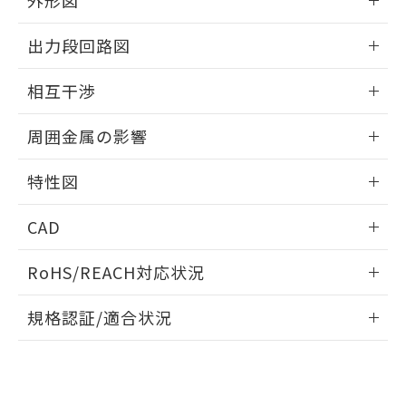
外形図
合意する
キャンセル
引・商談に必要な範囲で利用すること
をご了承ください。
情報更新：2025/09/04
EU RoHS指令（10物質）の非含有証明書
出力段回路図
※当社の共同利用者とは、
"個人情報
51物質の非含有証明書（当社基準）
の共同利用に関して"
の「1.共同利
外形図
※本証明書は発行日時点で非含有を証明す
情報更新：2025/09/04
用者の範囲」に記載されている法人を
相互干渉
るもので、過去に遡って非含有を証明する
指します。
ものではありません。
出力段回路図
情報更新：2025/09/04
また、RoHS指令のフタル酸エステル類４
周囲金属の影響
物質の対応では、対応完了までの期間は出
相互干渉
情報更新：2025/09/04
荷製品に未対応品が混在することから備考
特性図
欄に対応日を記載しておりました。
既に当社にて対応品への在庫切替を完了
周囲金属の影響
情報更新：2025/09/04
CAD
していることから、特段のことがない限
り、2022年1月12日より割愛しておりま
検出物体の大きさと材質による影響
ログイン/会員登録いただくと、CADデータをダウンロー
す。
RoHS/REACH対応状況
ドすることができます。
情報更新：2026/7/29
A: 30mm以上、B: 20mm以上
規格認証/適合状況
ログイン/会員登録
EU RoHS
注意事項・凡例
UL認証
CSA認証
CEマーキング
L: 0mm以上、φd: 12mm以上、D: 0mm以上、m: 8mm以
上、n: 18mm以上
Yes
Yes
Yes
金属埋め込み
対応状況
対応予定月
※1
※2