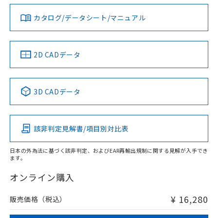
ダウンロードデータをご利用いただく前に、以下を必ずお読
タイムチャート
みください。
カタログ/データシート/マニュアル
対応済み
ソフトウェアの使用条件
LR型式承認
DNV型式承認
BV型式承認
KR型式承
（イギリス
（ノルウェー
（フランス
（韓国
船舶規格）
船舶規格）
船舶規格）
船舶規格
中国 RoHS
注意事項・凡例
2D CADデータ
No
No
No
No
l: 0mm以上、φd: 12mm以上、D: 0mm以上、m: 8mm以
上、n: 18mm以上
中国 RoHS表
※1 ※2
検出領域
3D CADデータ
この製品の規格認証/適合状況ページへ
Pb
Hg
Cd
Cr(VI)
その他の認証はこちらのページからご検索ください
該非判定見解書/項目別対比表
X
O
O
O
日本の外為法に基づく該非判定、およびEAR再輸出規制に関する見解が入手でき
ます。
"対応済み"や非含有の記載がされた商品であっても、流通
在庫等で未対応品が混在する可能性があります。
オンライン購入
非含有品が必要な際は、弊社営業部門もしくは販売店へお
問い合わせください。
¥ 16,280
販売価格（税込）