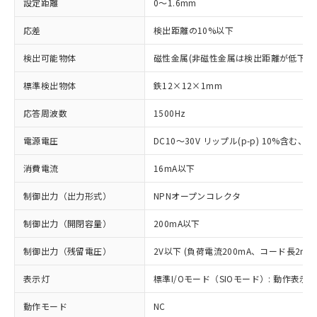
設定距離
0～1.6mm
応差
検出距離の10%以下
検出可能物体
磁性金属(非磁性金属は検出距離が低下し
標準検出物体
鉄12×12×1mm
応答周波数
1500Hz
電源電圧
DC10～30V リップル(p-p) 10%含む、Cla
消費電流
16mA以下
制御出力（出力形式）
NPNオープンコレクタ
制御出力（開閉容量）
200mA以下
制御出力（残留電圧）
2V以下 (負荷電流200mA、コード長2m時
表示灯
標準I/Oモード（SIOモード）: 動作表示灯
動作モード
NC