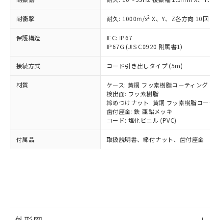
*中国RoHS10物質の基準値 (GB/T26572)：
国政府の輸出許可(または役務取引許
号
覧された時点での実際の在庫および標
ミウム(Cd) 100ppm以下、
Pb(鉛) :1000ppm、 Hg(水銀) : 1000ppm、 Cd(カドミウ
可)を取得するなどの必要な手続きを
六価クロム(Cr(Ⅵ)) 1000ppm以下、ポリ臭化ビフェニル
ム) : 100ppm、
準価格とは異なる場合があることをご
2
耐衝撃
耐久: 1000m/s
X、Y、Z各方向 10回
類(PBB) 1000ppm以下、ポリ臭化ジフェニルエーテル類
Cr(Ⅵ)(六価クロム) : 1000ppm、 PBBs(ポリ臭化ビフェ
とります。
了承ください。
(PBDE) 1000ppm以下、フタル酸ビス(2-エチルヘキシ
○
一定数以上の在庫あり
ニル類) : 1000ppm、 PBDEs(ポリ臭化ジフェニルエーテ
当社は規制貨物を破棄する場合は、完
ル) (DEHP)(別名：DOP) 1000ppm以下、フタル酸ブチ
正式な納期状況および標準価格はお客
ル類) : 1000ppm、
保護構造
IEC: IP67
ルベンジル（BBP） 1000ppm以下、フタル酸ジブチル
全に破砕するなど、違法に輸出されな
DBP(フタル酸ジブチル) : 1000ppm、 DIBP(フタル酸ジ
IP67G (JIS C0920 附属書1)
様のお取引先、またはお客様担当のオ
（DBP） 1000ppm以下、フタル酸ジイソブチル
イソブチル) : 1000ppm、 BBP(フタル酸ブチルベンジ
△
一定数には満たないが在庫あり
いよう必要な手段を講じます。
ムロン制御機器販売店・当社販売員に
(DIBP) 1000ppm以下
ル) : 1000ppm、
当社は貴社製品を、核兵器、ミサイ
但し、RoHS指令で産業用監視および制御機器に対する
接続方式
コード引き出しタイプ (5m)
DEHP(フタル酸ビス(2-エチルヘキシル)) : 1000ppm
ご相談ください。
適用除外項目は除く。
ル、化学兵器、生物兵器またはその他
－
在庫なし(最新の在庫状況につ
オムロン制御機器販売店や当社販売拠
フタル酸エステル類の４物質については閾値を超える意
材質
ケース: 黄銅 フッ素樹脂コーティング
武器並びにこれらの製造装置等に一切
いては、お客様のお取引先、ま
図的な使用がないことを確認しています。
点は「
販売ネットワーク
」をご確認
検出面: フッ素樹脂
※2 環境保護使用期限
使用いたしません。
たはお客様担当のオムロン制御
ください。
締めつけナット: 黄銅 フッ素樹脂コーテ
当社は、貴社製品を第三者に販売する
機器販売店・当社販売員にご確
在庫状況および標準価格結果を当社の
歯付座金: 鉄 亜鉛メッキ
※2 対応予定月
「ｅ」：有害物質（10物質）のすべてが基
場合は、上記1、2および3の内容を当
認ください)
事前の承諾なく第三者に漏洩または開
コード: 塩化ビニル (PVC)
準値以下であることを示します。
該第三者に通知します。また当社は、
示しないようお願いします。
部品在庫の切り替え状況などにより、予定
「10」：通常の使用状況下において有害物
販売先および販売に係わる関係者が違
付属品
取扱説明書、締付ナット、歯付座金
マイパーツ機能（部品リスト作成サー
空
受注生産機種、また在庫状況の
月が前後することがあります。
質が外部に漏えいし、環境に深刻な影響を
法に輸出するおそれがある場合は、取
ビス）をご利用いただくには、I-Web
白
情報を公開していない機種
及ぼさない年数を意味します。
り引きをいたしません。
メンバーズにご登録されている必要が
「－」：未確認です。当社販売部門へお問
あります。
い合わせください。
お客様が当ウェブサイト上で当社にご
※3 非含有証明書ダウンロード
登録された部品リストについて、当社
および当社の共同利用者が、当社の製
下記の非含有証明書をダウンロードするこ
品・サービスに関するお客様との取
とができます。