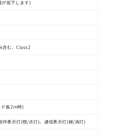
離が低下します)
0%含む、Class2
ード長2m時)
 RoHS指令（10物質）の非含有に対応した製品が提供可能な商品です
 動作表示灯(橙/点灯)、通信表示灯(緑/消灯)
oHS指令（10物質）の非含有に対応した製品に切り替える予定のある
 RoHS指令（10物質）の非含有に非対応の商品で、対応品を出す予
 RoHS指令（10物質）の非含有の対応状況を調査中または確認中の