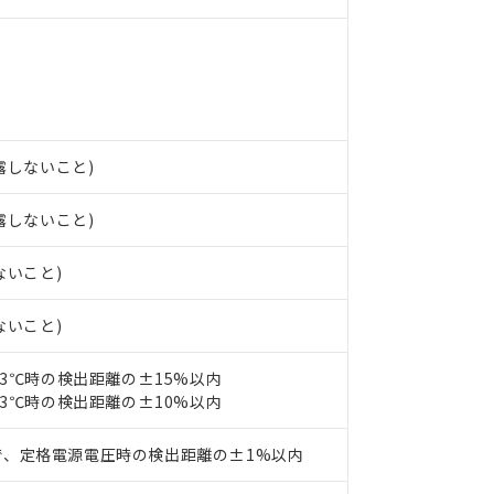
ンス料など無形物で、有害物質有無と関係のない商品です。
○×表
より、非含有部品としていたものが、含有品と判明した場合などやむ
みいただき、同意のうえご利用ください。
材料含有率が中国RoHSの基準値以下であることを示します。
材料含有率が中国RoHSの基準値を超えていることを示します。
、当社制御機器事業取扱商品の当社在庫状況および標準価格(税抜)
ら貴社製品のうち、外国為替および外国貿易法に定める商品（以下｢
質）：
す。当社販売部門へお問い合わせください。
 水銀(Hg) 1000ppm以下、 カドミウム(Cd) 100ppm以下、
たは国外への提供する場合は、日本国政府の輸出許可(または役務取
000ppm以下、ポリ臭化ビフェニル類(PBB) 1000ppm以下、ポリ臭化ジフェニルエーテル類(P
事業取扱商品の中には、本サービスの対象外となる商品もあること
手続きをとります。
キシル) (DEHP)(別名：DOP) 1000ppm以下、フタル酸ブチルベンジル（BBP） 100
結露しないこと)
(GB/T26572)：
以下、フタル酸ジイソブチル (DIBP) 1000ppm以下
び標準価格照会結果は、記載している更新日時点での社内データに
物を破棄する場合は、完全に破砕するなど、違法に輸出されないよ
(水銀) : 1000ppm、 Cd(カドミウム) : 100ppm、
業用監視および制御機器に対する適用除外項目は除く。
覧された時点での実際の在庫および標準価格とは異なる場合がある
1000ppm、 PBBs(ポリ臭化ビフェニル類) : 1000ppm、 PBDEs(ポリ臭化ジフェニルエーテル類
物質については閾値を超える意図的な使用がないことを確認しています。
上の在庫あり
 1000ppm、 DIBP(フタル酸ジイソブチル) : 1000ppm、 BBP(フタル酸ブチルベンジル) :
結露しないこと)
品を、核兵器、ミサイル、化学兵器、生物兵器またはその他武器並
チルヘキシル)) : 1000ppm
況および標準価格はお客様のお取引先、またはお客様担当のオムロ
用いたしません。
ご相談ください。
は満たないが在庫あり
製品を第三者に販売する場合は、上記1、2および3の内容を当該第
ないこと)
機器販売店や当社販売拠点は「
販売ネットワーク
」をご確認くだ
販売先および販売に係わる関係者が違法に輸出するおそれがある場
用期限
び標準価格結果を当社の事前の承諾なく第三者に漏洩または開示し
え状況などにより、予定月が前後することがあります。
(最新の在庫状況については、お客様のお取引先、またはお客様担当
ないこと)
（10物質）のすべてが基準値以下であることを示します。
店・当社販売員にご確認ください)
能（部品リスト作成サービス）をご利用いただくには、I-Webメン
使用状況下において有害物質が外部に漏えいし、環境に深刻な影響を
23℃時の検出距離の±15%以内
あります。
機種、また在庫状況の情報を公開していない機種
23℃時の検出距離の±10%以内
ェブサイト上で当社にご登録された部品リストについて、当社およ
書ダウンロード
す。当社販売部門へお問い合わせください。
品・サービスに関するお客様との取引・商談に必要な範囲で利用す
合意する
キャンセル
で、定格電源電圧時の検出距離の±1%以内
書をダウンロードすることができます。
利用者とは、
"個人情報の共同利用に関して"
の「1.共同利用者の