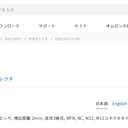
ウンロード
サポート
セミナ
オムロンの
>
E2EQ NEXT
>
形式セレクタ
>
E2EQ-X2C212-M1
セレクタ
日本語
English
, 検出距離 2mm, 直流3線式, NPN, NC, M12, M12コネクタタ