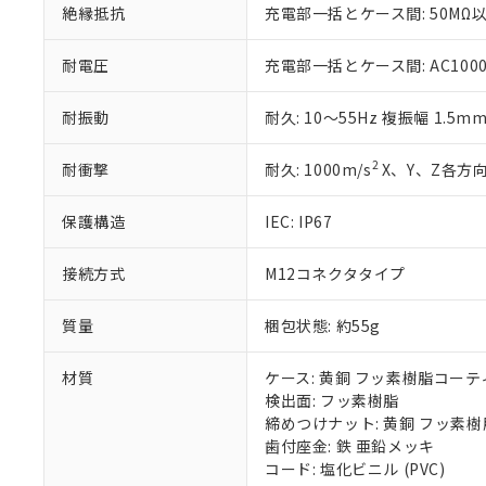
いる法人を指
EU RoHS指令（
絶縁抵抗
充電部一括とケース間: 50MΩ以
51物質の非含有証
※本証明書は発行
耐電圧
充電部一括とケース間: AC1000V 
また、RoHS指
混在することから
耐振動
耐久: 10～55Hz 複振幅 1.5m
既に当社にて対応
り割愛しておりま
2
耐衝撃
耐久: 1000m/s
X、Y、Z各方向
保護構造
IEC: IP67
接続方式
M12コネクタタイプ
質量
梱包状態: 約55g
材質
ケース: 黄銅 フッ素樹脂コー
検出面: フッ素樹脂
締めつけナット: 黄銅 フッ素
歯付座金: 鉄 亜鉛メッキ
コード: 塩化ビニル (PVC)