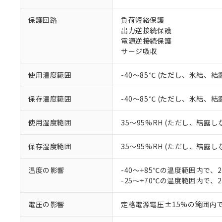
ご利用条件
非該当品：ライセ
※1 中国RoHS
仕入先様の事情に
保護回路
負荷短絡保護
があります。
以下の条件をお読
出力逆接続保護
「○」：最大均質
電源逆接続保護
「×」：最大均質
本サービスは
当社は、これ
*EU RoHS指令（10物
サージ吸収
「－」：未確認で
鉛(Pb) 1000ppm以下、
くものです。
う）を輸出ま
記
説明
六価クロム(Cr(Ⅵ)) 1
当社制御機器
などの必要な
フタル酸ビス(2-エチルヘ
号
使用温度範囲
-40～85℃ (ただし、氷結、
*中国RoHS10物質の基準値 
ル（DBP） 1000ppm
在庫状況およ
当社は規制貨
Pb(鉛) :1000ppm、 Hg
但し、RoHS指令で産
のであり、閲
ます。
Cr(Ⅵ)(六価クロム) : 
フタル酸エステル類の４
○
一定数以
DBP(フタル酸ジブチル) :
保存温度範囲
-40～85℃ (ただし、氷結、
い。
当社は貴社製
DEHP(フタル酸ビス(2-エ
正式な納期状
置等に一切使
当社販売員に
※2 対応予定月
△
一定数に
当社は、貴社
使用湿度範囲
35～95%RH (ただし、結露し
オムロン制御
また当社は、
※2 環境保護使
在庫状況およ
部品在庫の切り替
たしません。
－
在庫なし
保存湿度範囲
35～95%RH (ただし、結露し
す。
「ｅ」：有害物質
機器販売
マイパーツ機
「10」：通常の
温度の影響
-40～+85℃の温度範囲内で、
ている必要が
味します。
空
受注生産
-25～+70℃の温度範囲内で、
お客様が当ウ
※3 非含有証明
「－」：未確認で
白
が、当社の製
さい。
電圧の影響
定格電源電圧±15%の範囲内
下記の非含有証明
※当社の共同