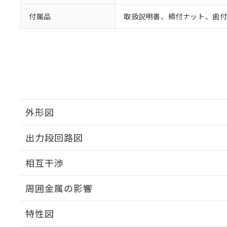
付属品
取扱説明書、締付ナット、歯
外形図
出力段回路図
外形図
相互干渉
出力段回路図
周囲金属の影響
相互干渉
特性図