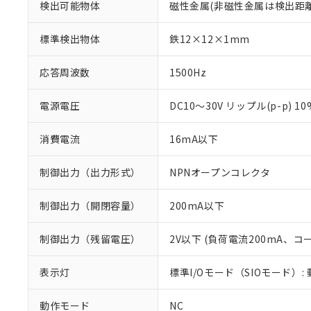
検出可能物体
磁性金属(非磁性金属は検出距
標準検出物体
鉄12×12×1mm
応答周波数
1500Hz
電源電圧
DC10～30V リップル(p-p) 1
消費電流
16mA以下
制御出力（出力形式）
NPNオープンコレクタ
制御出力（開閉容量）
200mA以下
※1 対応状況
制御出力（残留電圧）
2V以下 (負荷電流200mA、コ
対応済み：EU
表示灯
標準I/Oモード（SIOモード）:
対応予定：EU R
対応予定なし：EU
調査・確認中：EU
動作モード
NC