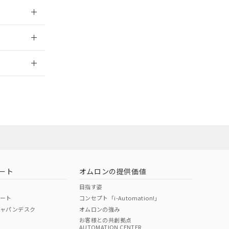
025/09/04
2026/7/29
ート
オムロンの提供価値
目指す姿
ポート
コンセプト「i-Automation!」
ジャパンデスク
オムロンの強み
お客様との共創拠点
AUTOMATION CENTER