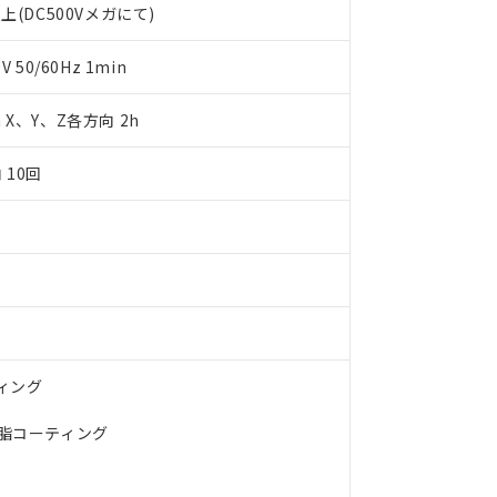
します。
10物質）の非含有証明書
上(DC500Vメガにて)
明書（当社基準）
日時点で非含有を証明するもので、過去に遡って非含有を証明するも
50/60Hz 1min
令のフタル酸エステル類４物質の対応では、対応完了までの期間は出
備考欄に対応日を記載しておりました。
m X、Y、Z各方向 2h
品への在庫切替を完了していることから、特段のことがない限り、20
す。
 10回
ティング
樹脂コーティング