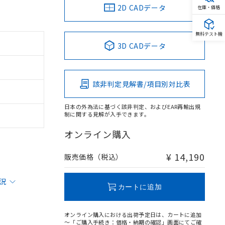
2D CADデータ
在庫・価格
無料テスト機
3D CADデータ
該非判定見解書/項目別対比表
日本の外為法に基づく該非判定、およびEAR再輸出規
制に関する見解が入手できます。
オンライン購入
¥ 14,190
販売価格（税込）
状況
カートに追加
オンライン購入における出荷予定日は、カートに追加
～「ご購入手続き：価格・納期の確認」画面にてご確