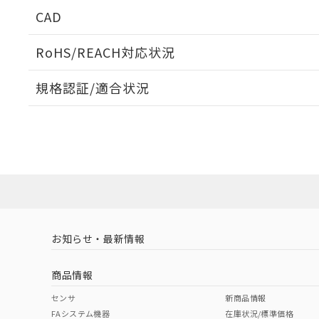
周囲金属の影響
CAD
検出物体の大きさと材質による影響
ログイン/会員登録いただくと、CADデータをダウンロ
RoHS/REACH対応状況
規格認証/適合状況
EU RoHS
注意事項・凡例
A: 30mm以上、B: 20mm以上
UL認証
CSA認証
CEマーキング
L: 0mm以上、φd: 12mm以上、D: 0mm以上、m: 8mm以上
ダウンロードデータをご利用いただく前に、以下を必ずお読
Yes
Yes
Yes
対応状況
対応予定月
※1
※2
金属埋め込み
ソフトウェアの使用条件
対応済み
LR型式承認
DNV型式承認
BV型式承認
KR
（イギリス
（ノルウェー
（フランス
（
お知らせ・最新情報
中国 RoHS
注意事項・凡例
船舶規格）
船舶規格）
船舶規格）
船
商品情報
No
No
No
No
検出領域
中国 RoHS表
※1 ※2
センサ
新商品情報
l: 0mm以上、φd: 12mm以上、D: 0mm以上、m: 8mm以上
FAシステム機器
在庫状況/標準価格