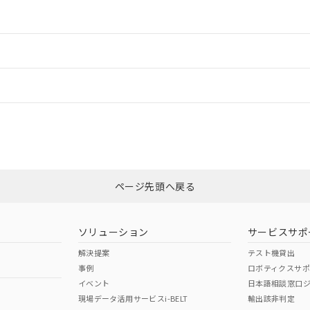
情報更新：2
ードすることができます。
情報更新：
ログイン/会員登録
CCC認証
電波法
、n: 18mm以上
みください。
N/A
N/A
非含有証明書
※3
ページ先頭へ戻る
ダウンロードはこちら
型式承認
NK型式承認
ABS型式承認
韓国
（日本
（アメリカ
ソリューション
サービスサポ
舶規格）
船舶規格）
船舶規格）
解決提案
テスト機貸出
事例
ロボティクスサ
No
No
イベント
日本語相談窓口
、n: 18mm以上
現場データ活用サービスi-BELT
輸出該非判定