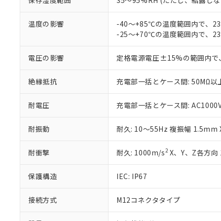
※3 非含有証明
保存湿度範囲
35～95%RH (ただし、結露し
「－」：未確認で
白
が、当社の製
さい。
下記の非含有証明
温度の影響
-40～+85℃の温度範囲内で、
※当社の共同
-25～+70℃の温度範囲内で、
いる法人を指
EU RoHS指令（
51物質の非含有証
電圧の影響
定格電源電圧±15%の範囲内で
※本証明書は発行
また、RoHS指
絶縁抵抗
充電部一括とケース間: 50MΩ以上
混在することから
既に当社にて対応
り割愛しておりま
耐電圧
充電部一括とケース間: AC1000V 5
耐振動
耐久: 10～55Hz 複振幅 1.5mm
2
耐衝撃
耐久: 1000m/s
X、Y、Z各方向 
保護構造
IEC: IP67
接続方式
M12コネクタタイプ