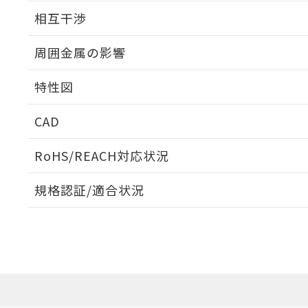
外形図
相互干渉
出力段回路図
周囲金属の影響
相互干渉
特性図
周囲金属の影響
CAD
検出物体の大きさと材質による影響
ログイン/会員登録いただくと、CADデータをダウンロ
RoHS/REACH対応状況
規格認証/適合状況
EU RoHS
注意事項・凡例
A: 30mm以上、B: 20mm以上
UL認証
CSA認証
CEマーキング
L: 0mm以上、φd: 12mm以上、D: 0mm以上、m: 8mm以上
ダウンロードデータをご利用いただく前に、以下を必ずお読
Yes
Yes
Yes
対応状況
対応予定月
※1
※2
金属埋め込み
ソフトウェアの使用条件
対応済み