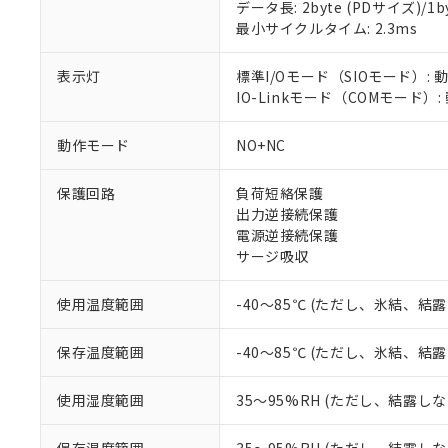
対応済み：EU
データ長: 2byte (PDサイズ)/1byt
対応予定：EU R
最小サイクルタイム: 2.3ms
対応予定なし：EU
調査・確認中：EU
ご利用条件
表示灯
標準I/Oモード（SIOモード）: 
非該当品：ライセ
IO-Linkモード（COMモード）
※1 中国RoHS
仕入先様の事情に
があります。
以下の条件をお読
「○」：最大均質
動作モード
NO+NC
「×」：最大均質
本サービスは
当社は、これ
*EU RoHS指令（10物
「－」：未確認で
鉛(Pb) 1000ppm以下、
保護回路
負荷短絡保護
くものです。
う）を輸出ま
記
説明
六価クロム(Cr(Ⅵ)) 1
出力逆接続保護
当社制御機器
などの必要な
フタル酸ビス(2-エチルヘ
号
*中国RoHS10物質の基準値 
ル（DBP） 1000ppm
電源逆接続保護
在庫状況およ
当社は規制貨
Pb(鉛) :1000ppm、 Hg
但し、RoHS指令で産
サージ吸収
のであり、閲
ます。
Cr(Ⅵ)(六価クロム) : 
フタル酸エステル類の４
○
一定数以
DBP(フタル酸ジブチル) :
い。
当社は貴社製
DEHP(フタル酸ビス(2-エ
正式な納期状
置等に一切使
使用温度範囲
-40～85℃ (ただし、氷結、結
当社販売員に
※2 対応予定月
△
一定数に
当社は、貴社
オムロン制御
また当社は、
※2 環境保護使
保存温度範囲
-40～85℃ (ただし、氷結、結
在庫状況およ
部品在庫の切り替
たしません。
－
在庫なし
す。
「ｅ」：有害物質
機器販売
使用湿度範囲
35～95%RH (ただし、結露し
マイパーツ機
「10」：通常の
ている必要が
味します。
空
受注生産
お客様が当ウ