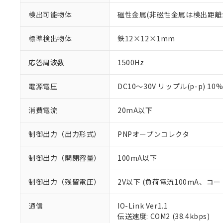
検出可能物体
磁性金属(非磁性金属は検出距離
標準検出物体
鉄12×12×1mm
応答周波数
1500Hz
電源電圧
DC10～30V リップル(p-p) 10
消費電流
20mA以下
制御出力（出力形式）
PNPオープンコレクタ
制御出力（開閉容量）
100mA以下
制御出力（残留電圧）
2V以下 (負荷電流100mA、コー
※1 対応状況
通信
IO-Link Ver1.1
伝送速度: COM2 (38.4kbps)