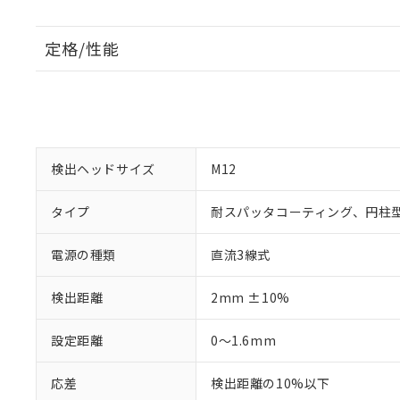
定格/性能
検出ヘッドサイズ
M12
タイプ
耐スパッタコーティング、円柱
電源の種類
直流3線式
検出距離
2mm ±10%
設定距離
0～1.6mm
応差
検出距離の10%以下