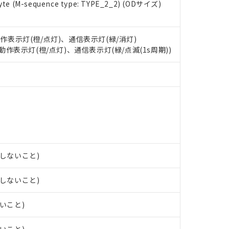
 RoHS指令（10物質）の非含有に対応した製品が提供可能な商品です
e (M-sequence type: TYPE_2_2) (ODサイズ)
oHS指令（10物質）の非含有に対応した製品に切り替える予定のある
 RoHS指令（10物質）の非含有に非対応の商品で、対応品を出す予
 RoHS指令（10物質）の非含有の対応状況を調査中または確認中の
動作表示灯(橙/点灯)、通信表示灯(緑/消灯)
ンス料など無形物で、有害物質有無と関係のない商品です。
: 動作表示灯(橙/点灯)、通信表示灯(緑/点滅(1s周期))
○×表
より、非含有部品としていたものが、含有品と判明した場合などやむ
みいただき、同意のうえご利用ください。
材料含有率が中国RoHSの基準値以下であることを示します。
材料含有率が中国RoHSの基準値を超えていることを示します。
、当社制御機器事業取扱商品の当社在庫状況および標準価格(税抜)
ら貴社製品のうち、外国為替および外国貿易法に定める商品（以下｢
質）：
す。当社販売部門へお問い合わせください。
 水銀(Hg) 1000ppm以下、 カドミウム(Cd) 100ppm以下、
たは国外への提供する場合は、日本国政府の輸出許可(または役務取
000ppm以下、ポリ臭化ビフェニル類(PBB) 1000ppm以下、ポリ臭化ジフェニルエーテル類(P
事業取扱商品の中には、本サービスの対象外となる商品もあること
手続きをとります。
キシル) (DEHP)(別名：DOP) 1000ppm以下、フタル酸ブチルベンジル（BBP） 100
(GB/T26572)：
以下、フタル酸ジイソブチル (DIBP) 1000ppm以下
び標準価格照会結果は、記載している更新日時点での社内データに
物を破棄する場合は、完全に破砕するなど、違法に輸出されないよ
(水銀) : 1000ppm、 Cd(カドミウム) : 100ppm、
業用監視および制御機器に対する適用除外項目は除く。
覧された時点での実際の在庫および標準価格とは異なる場合がある
1000ppm、 PBBs(ポリ臭化ビフェニル類) : 1000ppm、 PBDEs(ポリ臭化ジフェニルエーテル類
物質については閾値を超える意図的な使用がないことを確認しています。
上の在庫あり
 1000ppm、 DIBP(フタル酸ジイソブチル) : 1000ppm、 BBP(フタル酸ブチルベンジル) :
品を、核兵器、ミサイル、化学兵器、生物兵器またはその他武器並
チルヘキシル)) : 1000ppm
況および標準価格はお客様のお取引先、またはお客様担当のオムロ
用いたしません。
露しないこと)
ご相談ください。
は満たないが在庫あり
製品を第三者に販売する場合は、上記1、2および3の内容を当該第
機器販売店や当社販売拠点は「
販売ネットワーク
」をご確認くだ
販売先および販売に係わる関係者が違法に輸出するおそれがある場
用期限
露しないこと)
び標準価格結果を当社の事前の承諾なく第三者に漏洩または開示し
え状況などにより、予定月が前後することがあります。
(最新の在庫状況については、お客様のお取引先、またはお客様担当
（10物質）のすべてが基準値以下であることを示します。
店・当社販売員にご確認ください)
ないこと)
能（部品リスト作成サービス）をご利用いただくには、I-Webメン
使用状況下において有害物質が外部に漏えいし、環境に深刻な影響を
あります。
機種、また在庫状況の情報を公開していない機種
ェブサイト上で当社にご登録された部品リストについて、当社およ