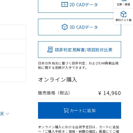
2D CADデータ
在庫・価格
無料テスト機
3D CADデータ
該非判定見解書/項目別対比表
日本の外為法に基づく該非判定、およびEAR再輸出規
制に関する見解が入手できます。
オンライン購入
¥ 14,960
販売価格（税込）
カートに追加
状況
オンライン購入における出荷予定日は、カートに追加
～「ご購入手続き：価格・納期の確認」画面にてご確