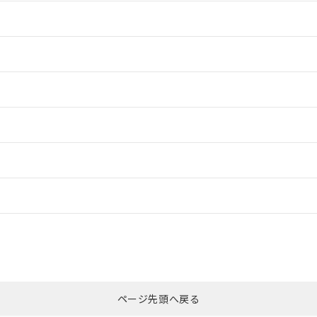
情報更新：2
情報更新：2
情報更新：2
情報更新：2
ードすることができます。
情報更新：
ログイン/会員登録
CCC認証
電波法
、n: 18mm以上
みください。
N/A
N/A
非含有証明書
※3
ページ先頭へ戻る
ダウンロードはこちら