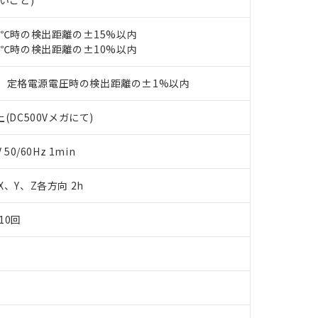
書ダウンロード
ないこと)
す。当社販売部門へお問い合わせください。
品・サービスに関するお客様との取引・商談に必要な範囲で利用す
合意する
キャンセル
書をダウンロードすることができます。
23℃時の検出距離の±15%以内
利用者とは、
"個人情報の共同利用に関して"
の「1.共同利用者の
23℃時の検出距離の±10%以内
します。
10物質）の非含有証明書
明書（当社基準）
、定格電源電圧時の検出距離の±1%以内
日時点で非含有を証明するもので、過去に遡って非含有を証明するも
令のフタル酸エステル類４物質の対応では、対応完了までの期間は出
(DC500Vメガにて)
備考欄に対応日を記載しておりました。
品への在庫切替を完了していることから、特段のことがない限り、20
す。
0/60Hz 1min
 X、Y、Z各方向 2h
10回