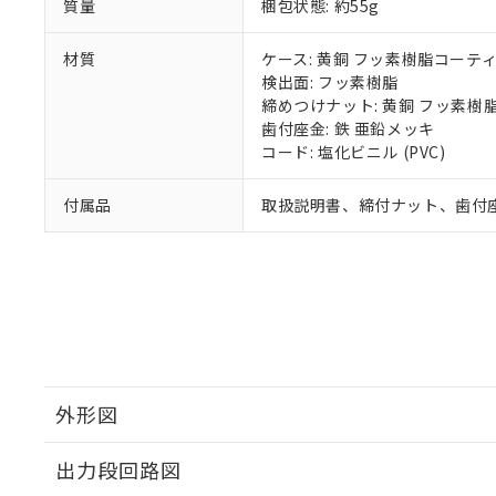
質量
梱包状態: 約55g
材質
ケース: 黄銅 フッ素樹脂コーテ
検出面: フッ素樹脂
締めつけナット: 黄銅 フッ素樹
歯付座金: 鉄 亜鉛メッキ
コード: 塩化ビニル (PVC)
付属品
取扱説明書、締付ナット、歯付
外形図
出力段回路図