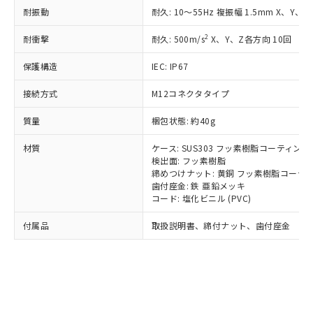
*EU RoHS指令（10物質）：
または国外への提供する場合は、日本
記
タに基づき作成されるものであり、閲
説明
耐振動
耐久: 10～55Hz 複振幅 1.5mm X、Y、Z
鉛(Pb) 1000ppm以下、 水銀(Hg) 1000ppm以下、 カド
*中国RoHS10物質の基準値 (GB/T26572)：
国政府の輸出許可(または役務取引許
号
覧された時点での実際の在庫および標
ミウム(Cd) 100ppm以下、
Pb(鉛) :1000ppm、 Hg(水銀) : 1000ppm、 Cd(カドミウ
可)を取得するなどの必要な手続きを
六価クロム(Cr(Ⅵ)) 1000ppm以下、ポリ臭化ビフェニル
ム) : 100ppm、
準価格とは異なる場合があることをご
2
耐衝撃
耐久: 500m/s
X、Y、Z各方向 10回
類(PBB) 1000ppm以下、ポリ臭化ジフェニルエーテル類
Cr(Ⅵ)(六価クロム) : 1000ppm、 PBBs(ポリ臭化ビフェ
とります。
了承ください。
(PBDE) 1000ppm以下、フタル酸ビス(2-エチルヘキシ
○
一定数以上の在庫あり
ニル類) : 1000ppm、 PBDEs(ポリ臭化ジフェニルエーテ
当社は規制貨物を破棄する場合は、完
ル) (DEHP)(別名：DOP) 1000ppm以下、フタル酸ブチ
保護構造
正式な納期状況および標準価格はお客
IEC: IP67
ル類) : 1000ppm、
ルベンジル（BBP） 1000ppm以下、フタル酸ジブチル
全に破砕するなど、違法に輸出されな
DBP(フタル酸ジブチル) : 1000ppm、 DIBP(フタル酸ジ
様のお取引先、またはお客様担当のオ
（DBP） 1000ppm以下、フタル酸ジイソブチル
イソブチル) : 1000ppm、 BBP(フタル酸ブチルベンジ
△
一定数には満たないが在庫あり
いよう必要な手段を講じます。
接続方式
M12コネクタタイプ
ムロン制御機器販売店・当社販売員に
(DIBP) 1000ppm以下
ル) : 1000ppm、
当社は貴社製品を、核兵器、ミサイ
但し、RoHS指令で産業用監視および制御機器に対する
DEHP(フタル酸ビス(2-エチルヘキシル)) : 1000ppm
ご相談ください。
適用除外項目は除く。
質量
ル、化学兵器、生物兵器またはその他
梱包状態: 約40g
－
在庫なし(最新の在庫状況につ
オムロン制御機器販売店や当社販売拠
フタル酸エステル類の４物質については閾値を超える意
武器並びにこれらの製造装置等に一切
いては、お客様のお取引先、ま
図的な使用がないことを確認しています。
点は「
販売ネットワーク
」をご確認
※2 環境保護使用期限
材質
ケース: SUS303 フッ素樹脂コーティング
使用いたしません。
たはお客様担当のオムロン制御
ください。
検出面: フッ素樹脂
当社は、貴社製品を第三者に販売する
機器販売店・当社販売員にご確
在庫状況および標準価格結果を当社の
締めつけナット: 黄銅 フッ素樹脂コーテ
※2 対応予定月
「ｅ」：有害物質（10物質）のすべてが基
場合は、上記1、2および3の内容を当
認ください)
事前の承諾なく第三者に漏洩または開
歯付座金: 鉄 亜鉛メッキ
準値以下であることを示します。
該第三者に通知します。また当社は、
示しないようお願いします。
コード: 塩化ビニル (PVC)
部品在庫の切り替え状況などにより、予定
「10」：通常の使用状況下において有害物
販売先および販売に係わる関係者が違
マイパーツ機能（部品リスト作成サー
空
受注生産機種、また在庫状況の
月が前後することがあります。
質が外部に漏えいし、環境に深刻な影響を
法に輸出するおそれがある場合は、取
付属品
取扱説明書、締付ナット、歯付座金
ビス）をご利用いただくには、I-Web
白
情報を公開していない機種
及ぼさない年数を意味します。
り引きをいたしません。
メンバーズにご登録されている必要が
「－」：未確認です。当社販売部門へお問
あります。
い合わせください。
お客様が当ウェブサイト上で当社にご
※3 非含有証明書ダウンロード
登録された部品リストについて、当社
および当社の共同利用者が、当社の製
下記の非含有証明書をダウンロードするこ