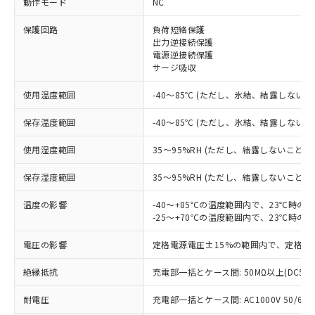
動作モード
NC
※1 対応状況
保護回路
負荷短絡保護
出力逆接続保護
対応済み：EU RoHS指令（10物質）の
電源逆接続保護
非含有に対応した製品が提供可能な商品で
サージ吸収
す。
対応予定：EU RoHS指令（10物質）の非含
使用温度範囲
-40～85℃ (ただし、氷結、結露しないこ
ご利用条件
有に対応した製品に切り替える予定のある
保存温度範囲
-40～85℃ (ただし、氷結、結露しないこ
商品です。
対応予定なし：EU RoHS指令（10物質）の
以下の条件をお読みいただき、同意のうえ
使用湿度範囲
35～95%RH (ただし、結露しないこと)
非含有に非対応の商品で、対応品を出す予
ご利用ください。
定はありません。
保存湿度範囲
35～95%RH (ただし、結露しないこと)
調査・確認中：EU RoHS指令（10物質）の
本サービスは、当社制御機器事業取扱
※1 中国RoHS○×表
非含有の対応状況を調査中または確認中の
温度の影響
商品の当社在庫状況および標準価格
-40～+85℃の温度範囲内で、23℃時の
商品です。
-25～+70℃の温度範囲内で、23℃時の
(税抜)を提供させていただくもので
「○」：最大均質材料含有率が中国RoHSの
非該当品：ライセンス料など無形物で、有
す。
基準値以下であることを示します。
害物質有無と関係のない商品です。
電圧の影響
定格電源電圧±15%の範囲内で、定格電
当社制御機器事業取扱商品の中には、
「×」：最大均質材料含有率が中国RoHSの
仕入先様の事情により、非含有部品として
本サービスの対象外となる商品もある
基準値を超えていることを示します。
いたものが、含有品と判明した場合などや
絶縁抵抗
充電部一括とケース間: 50MΩ以上(DC50
当社は、これら貴社製品のうち、外国
ことをご了承ください。
「－」：未確認です。当社販売部門へお問
むを得ず変更することがあります。
為替および外国貿易法に定める商品
在庫状況および標準価格照会結果は、
い合わせください。
耐電圧
充電部一括とケース間: AC1000V 50/60Hz
（以下｢規制貨物等」という）を輸出
記載している更新日時点での社内デー