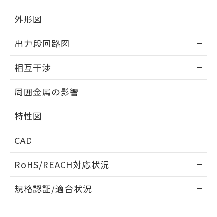
品・サービスに関するお客様との取
とができます。
合意する
キャンセル
引・商談に必要な範囲で利用すること
外形図
をご了承ください。
EU RoHS指令（10物質）の非含有証明書
※当社の共同利用者とは、
"個人情報
情報更新：2025/09/04
51物質の非含有証明書（当社基準）
出力段回路図
の共同利用に関して"
の「1.共同利
※本証明書は発行日時点で非含有を証明す
用者の範囲」に記載されている法人を
外形図
るもので、過去に遡って非含有を証明する
情報更新：2025/09/04
指します。
相互干渉
ものではありません。
また、RoHS指令のフタル酸エステル類４
出力段回路図
情報更新：2025/09/04
周囲金属の影響
物質の対応では、対応完了までの期間は出
荷製品に未対応品が混在することから備考
相互干渉
情報更新：2025/09/04
欄に対応日を記載しておりました。
特性図
既に当社にて対応品への在庫切替を完了
周囲金属の影響
していることから、特段のことがない限
情報更新：2025/09/04
CAD
り、2022年1月12日より割愛しておりま
す。
検出物体の大きさと材質による影響
ログイン/会員登録いただくと、CADデータをダウンロー
RoHS/REACH対応状況
ドすることができます。
情報更新：2026/7/29
A: 20mm以上、B: 15mm以上
規格認証/適合状況
ログイン/会員登録
EU RoHS
注意事項・凡例
UL認証
CSA認証
CEマーキング
L: 0mm以上、φd: 8mm以上、D: 0mm以上、m: 4.5mm以