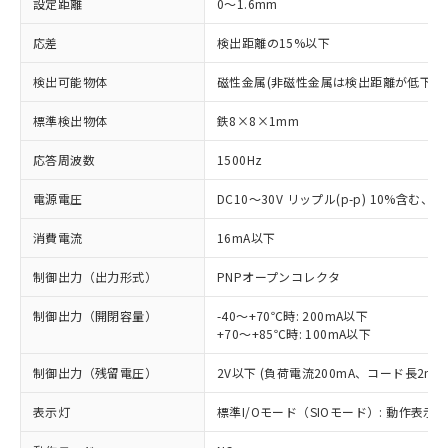
設定距離
0～1.6mm
応差
検出距離の15%以下
検出可能物体
磁性金属(非磁性金属は検出距離が低下し
標準検出物体
鉄8×8×1mm
応答周波数
1500Hz
電源電圧
DC10～30V リップル(p-p) 10%含む、Cla
消費電流
16mA以下
制御出力（出力形式）
PNPオープンコレクタ
制御出力（開閉容量）
-40～+70℃時: 200mA以下
+70～+85℃時: 100mA以下
制御出力（残留電圧）
2V以下 (負荷電流200mA、コード長2m時
表示灯
標準I/Oモード（SIOモード）: 動作表示灯