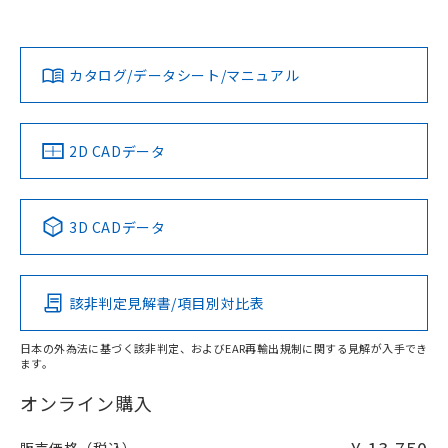
上、n: 12mm以上
Yes
Yes
Yes
金属埋め込み
対応状況
対応予定月
※1
※2
ダウンロードデータをご利用いただく前に、以下を必ずお読
みください。
カタログ/データシート/マニュアル
対応済み
ソフトウェアの使用条件
LR型式承認
DNV型式承認
BV型式承認
KR型式承
タイムチャート
（イギリス
（ノルウェー
（フランス
（韓国
船舶規格）
船舶規格）
船舶規格）
船舶規格
中国 RoHS
注意事項・凡例
2D CADデータ
No
No
No
No
l: 0mm以上、φd: 8mm以上、D: 0mm以上、m: 4.5mm以
上、n: 12mm以上
中国 RoHS表
※1 ※2
検出領域
3D CADデータ
この製品の規格認証/適合状況ページへ
Pb
Hg
Cd
Cr(VI)
その他の認証はこちらのページからご検索ください
該非判定見解書/項目別対比表
X
O
O
O
日本の外為法に基づく該非判定、およびEAR再輸出規制に関する見解が入手でき
ます。
"対応済み"や非含有の記載がされた商品であっても、流通
在庫等で未対応品が混在する可能性があります。
オンライン購入
非含有品が必要な際は、弊社営業部門もしくは販売店へお
問い合わせください。