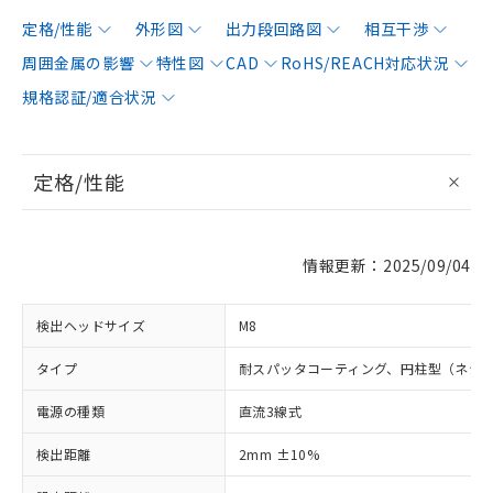
定格/性能
外形図
出力段回路図
相互干渉
周囲金属の影響
特性図
CAD
RoHS/REACH対応状況
規格認証/適合状況
定格/性能
情報更新：2025/09/04
検出ヘッドサイズ
M8
タイプ
耐スパッタコーティング、円柱型（ネジ
電源の種類
直流3線式
検出距離
2mm ±10%