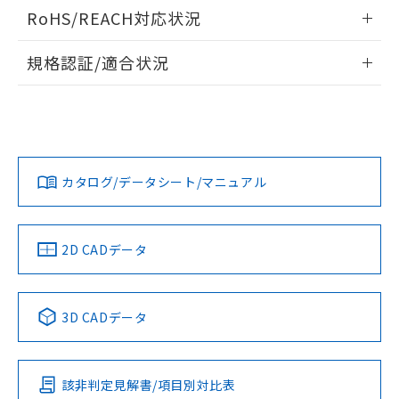
検出物体の大きさと材質による影響
ログイン/会員登録いただくと、CADデータをダウンロー
RoHS/REACH対応状況
ドすることができます。
情報更新：2026/7/29
A: 20mm以上、B: 15mm以上
規格認証/適合状況
ログイン/会員登録
EU RoHS
注意事項・凡例
UL認証
CSA認証
CEマーキング
L: 0mm以上、φd: 8mm以上、D: 0mm以上、m: 4.5mm以
上、n: 12mm以上
Yes
Yes
Yes
金属埋め込み
対応状況
対応予定月
※1
※2
ダウンロードデータをご利用いただく前に、以下を必ずお読
みください。
カタログ/データシート/マニュアル
対応済み
ソフトウェアの使用条件
LR型式承認
DNV型式承認
BV型式承認
KR型式承
タイムチャート
（イギリス
（ノルウェー
（フランス
（韓国
船舶規格）
船舶規格）
船舶規格）
船舶規格
中国 RoHS
注意事項・凡例
2D CADデータ
No
No
No
No
l: 0mm以上、φd: 8mm以上、D: 0mm以上、m: 4.5mm以
上、n: 12mm以上
中国 RoHS表
※1 ※2
検出領域
3D CADデータ
この製品の規格認証/適合状況ページへ
Pb
Hg
Cd
Cr(VI)
その他の認証はこちらのページからご検索ください
該非判定見解書/項目別対比表
X
O
O
O