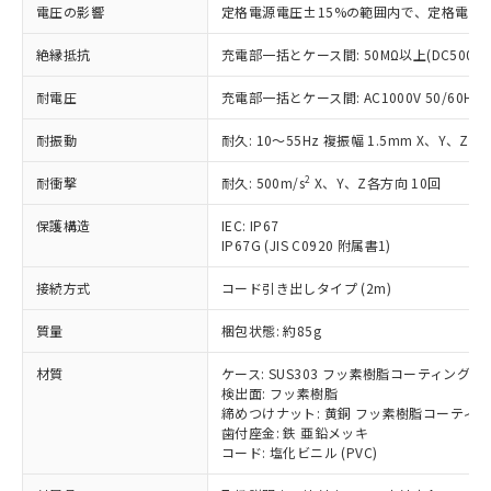
基準値を超えていることを示します。
いたものが、含有品と判明した場合などや
当社は、これら貴社製品のうち、外国
電圧の影響
定格電源電圧±15%の範囲内で、定格電源
ことをご了承ください。
「－」：未確認です。当社販売部門へお問
むを得ず変更することがあります。
為替および外国貿易法に定める商品
在庫状況および標準価格照会結果は、
い合わせください。
（以下｢規制貨物等」という）を輸出
絶縁抵抗
充電部一括とケース間: 50MΩ以上(DC500V
記載している更新日時点での社内デー
*EU RoHS指令（10物質）：
または国外への提供する場合は、日本
記
タに基づき作成されるものであり、閲
説明
鉛(Pb) 1000ppm以下、 水銀(Hg) 1000ppm以下、 カド
*中国RoHS10物質の基準値 (GB/T26572)：
耐電圧
充電部一括とケース間: AC1000V 50/60Hz 1
国政府の輸出許可(または役務取引許
号
覧された時点での実際の在庫および標
ミウム(Cd) 100ppm以下、
Pb(鉛) :1000ppm、 Hg(水銀) : 1000ppm、 Cd(カドミウ
可)を取得するなどの必要な手続きを
六価クロム(Cr(Ⅵ)) 1000ppm以下、ポリ臭化ビフェニル
ム) : 100ppm、
準価格とは異なる場合があることをご
類(PBB) 1000ppm以下、ポリ臭化ジフェニルエーテル類
耐振動
耐久: 10～55Hz 複振幅 1.5mm X、Y、Z各
Cr(Ⅵ)(六価クロム) : 1000ppm、 PBBs(ポリ臭化ビフェ
とります。
了承ください。
(PBDE) 1000ppm以下、フタル酸ビス(2-エチルヘキシ
○
一定数以上の在庫あり
ニル類) : 1000ppm、 PBDEs(ポリ臭化ジフェニルエーテ
当社は規制貨物を破棄する場合は、完
ル) (DEHP)(別名：DOP) 1000ppm以下、フタル酸ブチ
正式な納期状況および標準価格はお客
ル類) : 1000ppm、
2
耐衝撃
耐久: 500m/s
X、Y、Z各方向 10回
ルベンジル（BBP） 1000ppm以下、フタル酸ジブチル
全に破砕するなど、違法に輸出されな
DBP(フタル酸ジブチル) : 1000ppm、 DIBP(フタル酸ジ
様のお取引先、またはお客様担当のオ
（DBP） 1000ppm以下、フタル酸ジイソブチル
イソブチル) : 1000ppm、 BBP(フタル酸ブチルベンジ
△
一定数には満たないが在庫あり
いよう必要な手段を講じます。
ムロン制御機器販売店・当社販売員に
(DIBP) 1000ppm以下
ル) : 1000ppm、
保護構造
IEC: IP67
当社は貴社製品を、核兵器、ミサイ
但し、RoHS指令で産業用監視および制御機器に対する
DEHP(フタル酸ビス(2-エチルヘキシル)) : 1000ppm
ご相談ください。
IP67G (JIS C0920 附属書1)
適用除外項目は除く。
ル、化学兵器、生物兵器またはその他
－
在庫なし(最新の在庫状況につ
オムロン制御機器販売店や当社販売拠
フタル酸エステル類の４物質については閾値を超える意
武器並びにこれらの製造装置等に一切
いては、お客様のお取引先、ま
図的な使用がないことを確認しています。
接続方式
コード引き出しタイプ (2m)
点は「
販売ネットワーク
」をご確認
※2 環境保護使用期限
使用いたしません。
たはお客様担当のオムロン制御
ください。
当社は、貴社製品を第三者に販売する
質量
梱包状態: 約85g
機器販売店・当社販売員にご確
在庫状況および標準価格結果を当社の
※2 対応予定月
「ｅ」：有害物質（10物質）のすべてが基
場合は、上記1、2および3の内容を当
認ください)
事前の承諾なく第三者に漏洩または開
準値以下であることを示します。
材質
ケース: SUS303 フッ素樹脂コーティング
該第三者に通知します。また当社は、
示しないようお願いします。
検出面: フッ素樹脂
部品在庫の切り替え状況などにより、予定
「10」：通常の使用状況下において有害物
販売先および販売に係わる関係者が違
マイパーツ機能（部品リスト作成サー
空
受注生産機種、また在庫状況の
締めつけナット: 黄銅 フッ素樹脂コーティ
月が前後することがあります。
質が外部に漏えいし、環境に深刻な影響を
法に輸出するおそれがある場合は、取
ビス）をご利用いただくには、I-Web
白
情報を公開していない機種
歯付座金: 鉄 亜鉛メッキ
及ぼさない年数を意味します。
り引きをいたしません。
メンバーズにご登録されている必要が
コード: 塩化ビニル (PVC)
「－」：未確認です。当社販売部門へお問
あります。
い合わせください。