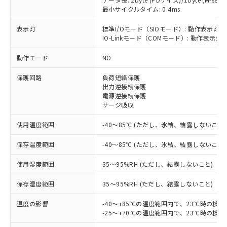
最小サイクルタイム: 0.4ms
表示灯
標準I/Oモード（SIOモード）: 動作表示灯(
IO-Linkモード（COMモード）: 動作表示灯(
※1 対応状況
動作モード
NO
対応済み：EU RoHS指令（10物質）の
保護回路
負荷短絡保護
非含有に対応した製品が提供可能な商品で
出力逆接続保護
す。
電源逆接続保護
対応予定：EU RoHS指令（10物質）の非含
サージ吸収
ご利用条件
有に対応した製品に切り替える予定のある
商品です。
使用温度範囲
-40～85℃ (ただし、氷結、結露しないこと)
対応予定なし：EU RoHS指令（10物質）の
以下の条件をお読みいただき、同意のうえ
非含有に非対応の商品で、対応品を出す予
保存温度範囲
-40～85℃ (ただし、氷結、結露しないこと)
ご利用ください。
定はありません。
使用湿度範囲
35～95%RH (ただし、結露しないこと)
調査・確認中：EU RoHS指令（10物質）の
本サービスは、当社制御機器事業取扱
※1 中国RoHS○×表
非含有の対応状況を調査中または確認中の
商品の当社在庫状況および標準価格
保存湿度範囲
35～95%RH (ただし、結露しないこと)
商品です。
(税抜)を提供させていただくもので
「○」：最大均質材料含有率が中国RoHSの
非該当品：ライセンス料など無形物で、有
す。
温度の影響
-40～+85℃の温度範囲内で、23℃時の検
基準値以下であることを示します。
害物質有無と関係のない商品です。
当社制御機器事業取扱商品の中には、
-25～+70℃の温度範囲内で、23℃時の検
「×」：最大均質材料含有率が中国RoHSの
仕入先様の事情により、非含有部品として
本サービスの対象外となる商品もある