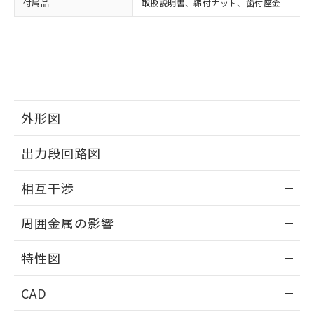
付属品
取扱説明書、締付ナット、歯付座金
お客様が当ウェブサイト上で当社にご
※3 非含有証明書ダウンロード
登録された部品リストについて、当社
および当社の共同利用者が、当社の製
下記の非含有証明書をダウンロードするこ
品・サービスに関するお客様との取
とができます。
合意する
キャンセル
引・商談に必要な範囲で利用すること
をご了承ください。
EU RoHS指令（10物質）の非含有証明書
※当社の共同利用者とは、
"個人情報
51物質の非含有証明書（当社基準）
の共同利用に関して"
の「1.共同利
外形図
※本証明書は発行日時点で非含有を証明す
用者の範囲」に記載されている法人を
るもので、過去に遡って非含有を証明する
指します。
情報更新：2025/09/04
ものではありません。
出力段回路図
また、RoHS指令のフタル酸エステル類４
外形図
物質の対応では、対応完了までの期間は出
情報更新：2025/09/04
相互干渉
荷製品に未対応品が混在することから備考
欄に対応日を記載しておりました。
出力段回路図
情報更新：2025/09/04
既に当社にて対応品への在庫切替を完了
周囲金属の影響
していることから、特段のことがない限
相互干渉
情報更新：2025/09/04
り、2022年1月12日より割愛しておりま
特性図
す。
周囲金属の影響
情報更新：2025/09/04
CAD