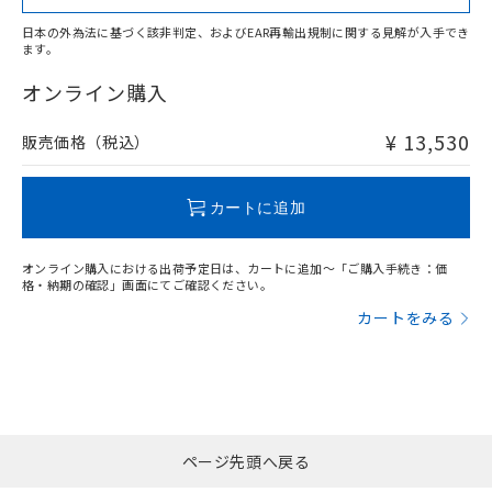
日本の外為法に基づく該非判定、およびEAR再輸出規制に関する見解が入手でき
ます。
"対応済み"や非含有の記載がされた商品であっても、流通
在庫等で未対応品が混在する可能性があります。
オンライン購入
非含有品が必要な際は、弊社営業部門もしくは販売店へお
問い合わせください。
¥ 13,530
販売価格（税込）
この製品のRoHS/REACH対応状況ページへ
カートに追加
オンライン購入における出荷予定日は、カートに追加～「ご購入手続き：価
格・納期の確認」画面にてご確認ください。
カートをみる
ページ先頭へ戻る