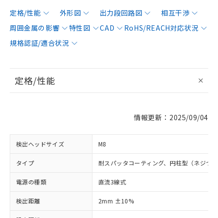
定格/性能
外形図
出力段回路図
相互干渉
周囲金属の影響
特性図
CAD
RoHS/REACH対応状況
規格認証/適合状況
定格/性能
情報更新：2025/09/04
検出ヘッドサイズ
M8
タイプ
耐スパッタコーティング、円柱型（ネジつ
電源の種類
直流3線式
検出距離
2mm ±10%