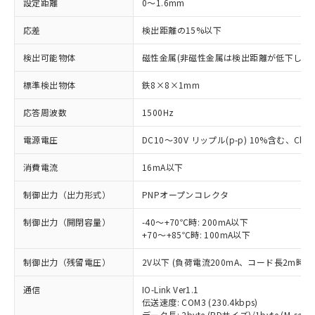
設定距離
0～1.6mm
応差
検出距離の15%以下
検出可能物体
磁性金属(非磁性金属は検出距離が低下します
標準検出物体
鉄8×8×1mm
応答周波数
1500Hz
電源電圧
DC10～30V リップル(p-p) 10%含む、Class
消費電流
16mA以下
制御出力（出力形式）
PNPオープンコレクタ
制御出力（開閉容量）
-40～+70℃時: 200mA以下
+70～+85℃時: 100mA以下
制御出力（残留電圧）
2V以下 (負荷電流200mA、コード長2m時)
通信
IO-Link Ver1.1
伝送速度: COM3 (230.4kbps)
データ長: 2byte (PDサイズ)/1byte (M-seque