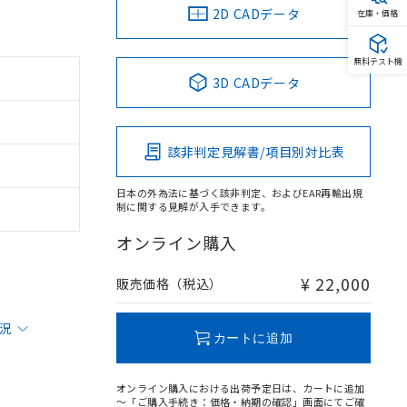
2D CADデータ
在庫・価格
無料テスト機
3D CADデータ
該非判定見解書/項目別対比表
日本の外為法に基づく該非判定、およびEAR再輸出規
制に関する見解が入手できます。
オンライン購入
¥ 22,000
販売価格（税込）
状況
カートに追加
オンライン購入における出荷予定日は、カートに追加
～「ご購入手続き：価格・納期の確認」画面にてご確