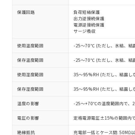
非該当品：ライセ
※1 中国RoHS
仕入先様の事情に
保護回路
負荷短絡保護
があります。
以下の条件をお読
「○」：最大均質
出力逆接続保護
「×」：最大均質
電源逆接続保護
本サービスは
当社は、これ
*EU RoHS指令（10物
「－」：未確認で
鉛(Pb) 1000ppm以下、
サージ吸収
くものです。
う）を輸出ま
記
説明
六価クロム(Cr(Ⅵ)) 1
当社制御機器
などの必要な
フタル酸ビス(2-エチルヘ
号
*中国RoHS10物質の基準値 
ル（DBP） 1000ppm
在庫状況およ
当社は規制貨
使用温度範囲
-25～70℃ (ただし、氷結、
Pb(鉛) :1000ppm、 Hg
但し、RoHS指令で産
のであり、閲
ます。
Cr(Ⅵ)(六価クロム) : 
フタル酸エステル類の４
○
一定数以
DBP(フタル酸ジブチル) :
い。
当社は貴社製
保存温度範囲
-25～70℃ (ただし、氷結、
DEHP(フタル酸ビス(2-エ
正式な納期状
置等に一切使
当社販売員に
※2 対応予定月
△
一定数に
当社は、貴社
使用湿度範囲
35～95%RH (ただし、結露し
オムロン制御
また当社は、
※2 環境保護使
在庫状況およ
部品在庫の切り替
たしません。
－
在庫なし
保存湿度範囲
35～95%RH (ただし、結露し
す。
「ｅ」：有害物質
機器販売
マイパーツ機
「10」：通常の
ている必要が
温度の影響
-25～+70℃の温度範囲内で、
味します。
空
受注生産
お客様が当ウ
※3 非含有証明
「－」：未確認で
白
が、当社の製
電圧の影響
定格電源電圧±15%の範囲内
さい。
下記の非含有証明
※当社の共同
絶縁抵抗
充電部一括とケース間: 50MΩ以
いる法人を指
EU RoHS指令（