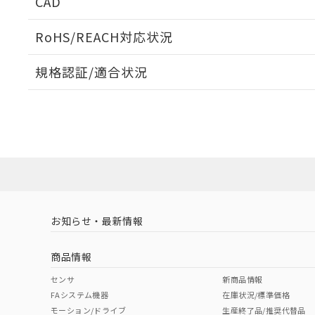
CAD
検出物体の大きさと材質による影響
ログイン/会員登録いただくと、CADデータをダウンロ
RoHS/REACH対応状況
規格認証/適合状況
EU RoHS
注意事項・凡例
A: 150mm以上、B: 90mm以上
UL認証
CSA認証
CEマーキング
L: 0mm以上、φd: 70mm以上、D: 0mm以上、m: 66mm以
ダウンロードデータをご利用いただく前に、以下を必ずお読
Yes
Yes
Yes
対応状況
対応予定月
※1
※2
金属埋め込み
ソフトウェアの使用条件
対応済み
LR型式承認
DNV型式承認
BV型式承認
KR
（イギリス
（ノルウェー
（フランス
（
お知らせ・最新情報
中国 RoHS
注意事項・凡例
船舶規格）
船舶規格）
船舶規格）
船
商品情報
No
No
No
No
検出領域
中国 RoHS表
※1 ※2
センサ
新商品情報
l: 8mm以上、φd: 70mm以上、D: 8mm以上、m: 66mm以上
FAシステム機器
在庫状況/標準価格
Pb
Hg
Cd
Cr(V
モーション/ドライブ
生産終了品/推奨代替品