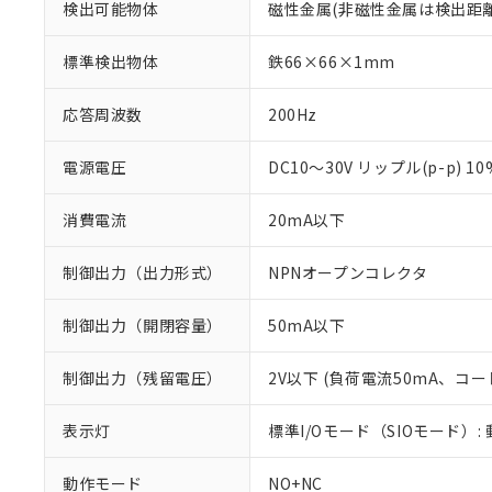
検出可能物体
磁性金属(非磁性金属は検出距
標準検出物体
鉄66×66×1mm
応答周波数
200Hz
電源電圧
DC10～30V リップル(p-p) 1
消費電流
20mA以下
制御出力（出力形式）
NPNオープンコレクタ
制御出力（開閉容量）
50mA以下
※1 対応状況
制御出力（残留電圧）
2V以下 (負荷電流50mA、コー
対応済み：EU
対応予定：EU R
表示灯
標準I/Oモード（SIOモード）:
対応予定なし：EU
調査・確認中：EU
ご利用条件
動作モード
NO+NC