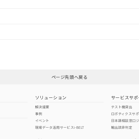
ードすることができます。
情報更新：
ログイン/会員登録
CCC認証
電波法
上、n: 90mm以上
みください。
N/A
N/A
非含有証明書
※3
ページ先頭へ戻る
ダウンロードはこちら
型式承認
NK型式承認
ABS型式承認
韓国
（日本
（アメリカ
ソリューション
サービスサポ
舶規格）
船舶規格）
船舶規格）
解決提案
テスト機貸出
事例
ロボティクスサ
No
No
イベント
日本語相談窓口
、n: 90mm以上
現場データ活用サービスi-BELT
輸出該非判定
I)
PBBs
PBDEs
DBP