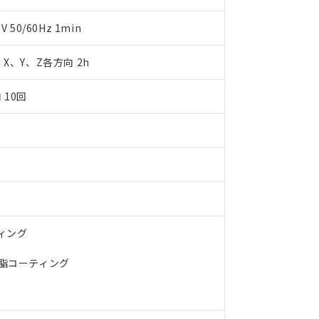
明書（当社基準）
日時点で非含有を証明するもので、過去に遡って非含有を証明するも
50/60Hz 1min
令のフタル酸エステル類４物質の対応では、対応完了までの期間は出
備考欄に対応日を記載しておりました。
m X、Y、Z各方向 2h
品への在庫切替を完了していることから、特段のことがない限り、20
す。
 10回
ティング
樹脂コーティング