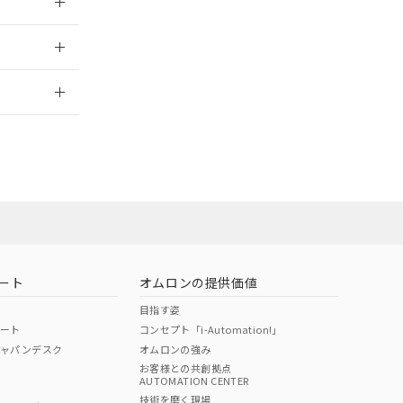
2026/7/29
ート
オムロンの提供価値
目指す姿
ポート
コンセプト「i-Automation!」
ジャパンデスク
オムロンの強み
お客様との共創拠点
AUTOMATION CENTER
DIBP
BBP
DEHP
環境保護
技術を磨く現場