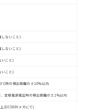
ンス料など無形物で、有害物質有無と関係のない商品です。
○×表
より、非含有部品としていたものが、含有品と判明した場合などやむ
みいただき、同意のうえご利用ください。
材料含有率が中国RoHSの基準値以下であることを示します。
材料含有率が中国RoHSの基準値を超えていることを示します。
、当社制御機器事業取扱商品の当社在庫状況および標準価格(税抜)
ら貴社製品のうち、外国為替および外国貿易法に定める商品（以下｢
質）：
す。当社販売部門へお問い合わせください。
 水銀(Hg) 1000ppm以下、 カドミウム(Cd) 100ppm以下、
たは国外への提供する場合は、日本国政府の輸出許可(または役務取
000ppm以下、ポリ臭化ビフェニル類(PBB) 1000ppm以下、ポリ臭化ジフェニルエーテル類(P
事業取扱商品の中には、本サービスの対象外となる商品もあること
手続きをとります。
キシル) (DEHP)(別名：DOP) 1000ppm以下、フタル酸ブチルベンジル（BBP） 100
(GB/T26572)：
以下、フタル酸ジイソブチル (DIBP) 1000ppm以下
び標準価格照会結果は、記載している更新日時点での社内データに
物を破棄する場合は、完全に破砕するなど、違法に輸出されないよ
結露しないこと)
(水銀) : 1000ppm、 Cd(カドミウム) : 100ppm、
業用監視および制御機器に対する適用除外項目は除く。
覧された時点での実際の在庫および標準価格とは異なる場合がある
1000ppm、 PBBs(ポリ臭化ビフェニル類) : 1000ppm、 PBDEs(ポリ臭化ジフェニルエーテル類
物質については閾値を超える意図的な使用がないことを確認しています。
上の在庫あり
 1000ppm、 DIBP(フタル酸ジイソブチル) : 1000ppm、 BBP(フタル酸ブチルベンジル) :
品を、核兵器、ミサイル、化学兵器、生物兵器またはその他武器並
結露しないこと)
チルヘキシル)) : 1000ppm
況および標準価格はお客様のお取引先、またはお客様担当のオムロ
用いたしません。
ご相談ください。
は満たないが在庫あり
製品を第三者に販売する場合は、上記1、2および3の内容を当該第
ないこと)
機器販売店や当社販売拠点は「
販売ネットワーク
」をご確認くだ
販売先および販売に係わる関係者が違法に輸出するおそれがある場
用期限
び標準価格結果を当社の事前の承諾なく第三者に漏洩または開示し
え状況などにより、予定月が前後することがあります。
(最新の在庫状況については、お客様のお取引先、またはお客様担当
ないこと)
（10物質）のすべてが基準値以下であることを示します。
店・当社販売員にご確認ください)
能（部品リスト作成サービス）をご利用いただくには、I-Webメン
使用状況下において有害物質が外部に漏えいし、環境に深刻な影響を
あります。
23℃時の検出距離の±10%以内
機種、また在庫状況の情報を公開していない機種
ェブサイト上で当社にご登録された部品リストについて、当社およ
書ダウンロード
す。当社販売部門へお問い合わせください。
品・サービスに関するお客様との取引・商談に必要な範囲で利用す
合意する
キャンセル
で、定格電源電圧時の検出距離の±1%以内
書をダウンロードすることができます。
利用者とは、
"個人情報の共同利用に関して"
の「1.共同利用者の
上(DC500Vメガにて)
します。
10物質）の非含有証明書