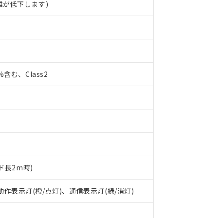
離が低下します)
0%含む、Class2
ド長2m時)
 RoHS指令（10物質）の非含有に対応した製品が提供可能な商品です
oHS指令（10物質）の非含有に対応した製品に切り替える予定のある
 動作表示灯(橙/点灯)、通信表示灯(緑/消灯)
 RoHS指令（10物質）の非含有に非対応の商品で、対応品を出す予
 RoHS指令（10物質）の非含有の対応状況を調査中または確認中の