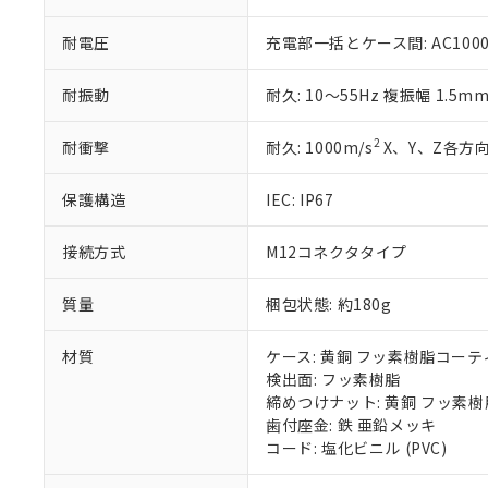
51物質の非含有証
※本証明書は発行
耐電圧
充電部一括とケース間: AC1000V 
また、RoHS指
混在することから
耐振動
耐久: 10～55Hz 複振幅 1.5m
既に当社にて対応
り割愛しておりま
2
耐衝撃
耐久: 1000m/s
X、Y、Z各方向
保護構造
IEC: IP67
接続方式
M12コネクタタイプ
質量
梱包状態: 約180g
材質
ケース: 黄銅 フッ素樹脂コー
検出面: フッ素樹脂
締めつけナット: 黄銅 フッ素
歯付座金: 鉄 亜鉛メッキ
コード: 塩化ビニル (PVC)