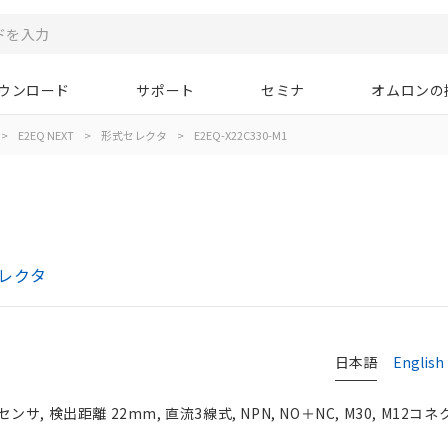
ウンロード
サポート
セミナ
オムロンの
>
E2EQ NEXT
>
形式セレクタ
>
E2EQ-X22C330-M1
セレクタ
日本語
English
, 検出距離 22mm, 直流3線式, NPN, NO＋NC, M30, M12コ