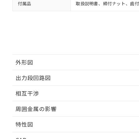
付属品
取扱説明書、締付ナット、歯
外形図
出力段回路図
外形図
相互干渉
出力段回路図
周囲金属の影響
相互干渉
特性図
周囲金属の影響