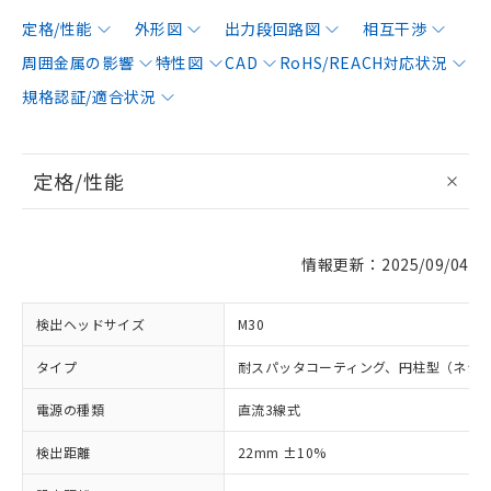
定格/性能
外形図
出力段回路図
相互干渉
周囲金属の影響
特性図
CAD
RoHS/REACH対応状況
規格認証/適合状況
定格/性能
情報更新：2025/09/04
検出ヘッドサイズ
M30
タイプ
耐スパッタコーティング、円柱型（ネジ
電源の種類
直流3線式
検出距離
22mm ±10%