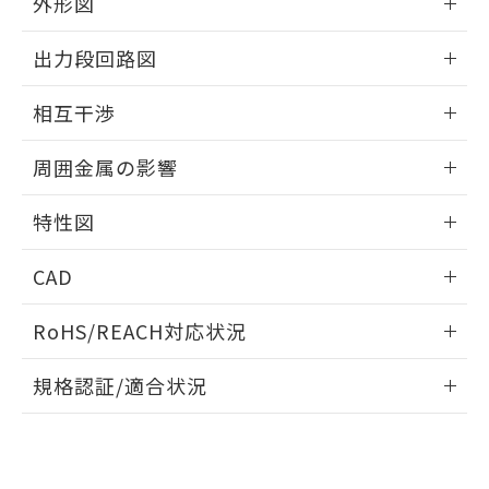
外形図
とができます。
合意する
キャンセル
引・商談に必要な範囲で利用すること
をご了承ください。
情報更新：2025/09/04
EU RoHS指令（10物質）の非含有証明書
出力段回路図
※当社の共同利用者とは、
"個人情報
51物質の非含有証明書（当社基準）
の共同利用に関して"
の「1.共同利
外形図
※本証明書は発行日時点で非含有を証明す
情報更新：2025/09/04
用者の範囲」に記載されている法人を
相互干渉
るもので、過去に遡って非含有を証明する
指します。
ものではありません。
出力段回路図
情報更新：2025/09/04
また、RoHS指令のフタル酸エステル類４
周囲金属の影響
物質の対応では、対応完了までの期間は出
相互干渉
荷製品に未対応品が混在することから備考
情報更新：2025/09/04
特性図
欄に対応日を記載しておりました。
既に当社にて対応品への在庫切替を完了
周囲金属の影響
情報更新：2025/09/04
CAD
していることから、特段のことがない限
り、2022年1月12日より割愛しておりま
検出物体の大きさと材質による影響
ログイン/会員登録いただくと、CADデータをダウンロー
す。
RoHS/REACH対応状況
ドすることができます。
情報更新：2026/7/29
A: 150mm以上、B: 90mm以上
規格認証/適合状況
ログイン/会員登録
EU RoHS
注意事項・凡例
UL認証
CSA認証
CEマーキング
L: 0mm以上、φd: 70mm以上、D: 0mm以上、m: 66mm以
上、n: 90mm以上
Yes
Yes
Yes
金属埋め込み
対応状況
対応予定月