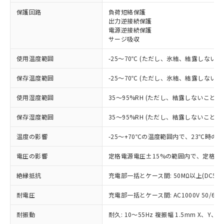
※1 対応状況
保護回路
負荷短絡保護
出力逆接続保護
対応済み：EU RoHS指令（10物質）の
電源逆接続保護
非含有に対応した製品が提供可能な商品で
サージ吸収
す。
対応予定：EU RoHS指令（10物質）の非含
使用温度範囲
-25～70℃ (ただし、氷結、結露しないこ
ご利用条件
有に対応した製品に切り替える予定のある
保存温度範囲
-25～70℃ (ただし、氷結、結露しないこ
商品です。
対応予定なし：EU RoHS指令（10物質）の
以下の条件をお読みいただき、同意のうえ
使用湿度範囲
35～95%RH (ただし、結露しないこと)
非含有に非対応の商品で、対応品を出す予
ご利用ください。
定はありません。
保存湿度範囲
35～95%RH (ただし、結露しないこと)
調査・確認中：EU RoHS指令（10物質）の
本サービスは、当社制御機器事業取扱
※1 中国RoHS○×表
非含有の対応状況を調査中または確認中の
温度の影響
商品の当社在庫状況および標準価格
-25～+70℃の温度範囲内で、23℃時の
商品です。
(税抜)を提供させていただくもので
「○」：最大均質材料含有率が中国RoHSの
非該当品：ライセンス料など無形物で、有
電圧の影響
定格電源電圧±15%の範囲内で、定格電
す。
基準値以下であることを示します。
害物質有無と関係のない商品です。
当社制御機器事業取扱商品の中には、
「×」：最大均質材料含有率が中国RoHSの
仕入先様の事情により、非含有部品として
絶縁抵抗
充電部一括とケース間: 50MΩ以上(DC50
本サービスの対象外となる商品もある
基準値を超えていることを示します。
いたものが、含有品と判明した場合などや
当社は、これら貴社製品のうち、外国
ことをご了承ください。
「－」：未確認です。当社販売部門へお問
むを得ず変更することがあります。
耐電圧
充電部一括とケース間: AC1000V 50/60Hz
為替および外国貿易法に定める商品
在庫状況および標準価格照会結果は、
い合わせください。
（以下｢規制貨物等」という）を輸出
記載している更新日時点での社内デー
耐振動
耐久: 10～55Hz 複振幅 1.5mm X、Y、Z
*EU RoHS指令（10物質）：
または国外への提供する場合は、日本
記
タに基づき作成されるものであり、閲
説明
鉛(Pb) 1000ppm以下、 水銀(Hg) 1000ppm以下、 カド