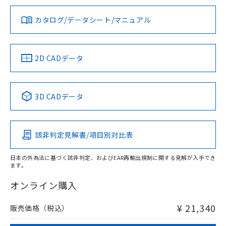
※1
※2
ダウンロードデータをご利用いただく前に、以下を必ずお読
タイムチャート
みください。
カタログ/データシート/マニュアル
対応済み
ソフトウェアの使用条件
LR型式承認
DNV型式承認
BV型式承認
KR型式承
（イギリス
（ノルウェー
（フランス
（韓国
船舶規格）
船舶規格）
船舶規格）
船舶規格
中国 RoHS
注意事項・凡例
2D CADデータ
No
No
No
No
l: 8mm以上、φd: 70mm以上、D: 8mm以上、m: 66mm以
上、n: 90mm以上
中国 RoHS表
※1 ※2
検出領域
3D CADデータ
この製品の規格認証/適合状況ページへ
Pb
Hg
Cd
Cr(VI)
その他の認証はこちらのページからご検索ください
該非判定見解書/項目別対比表
X
O
O
O
日本の外為法に基づく該非判定、およびEAR再輸出規制に関する見解が入手でき
ます。
"対応済み"や非含有の記載がされた商品であっても、流通
在庫等で未対応品が混在する可能性があります。
オンライン購入
非含有品が必要な際は、弊社営業部門もしくは販売店へお
問い合わせください。
¥ 21,340
販売価格（税込）