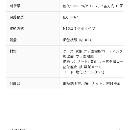
*中国RoHS10物質の基準値 (GB/T26572)：
国政府の輸出許可(または役務取引許
号
覧された時点での実際の在庫および標
ミウム(Cd) 100ppm以下、
Pb(鉛) :1000ppm、 Hg(水銀) : 1000ppm、 Cd(カドミウ
2
耐衝撃
耐久: 1000m/s
X、Y、Z各方向 10回
可)を取得するなどの必要な手続きを
六価クロム(Cr(Ⅵ)) 1000ppm以下、ポリ臭化ビフェニル
ム) : 100ppm、
準価格とは異なる場合があることをご
類(PBB) 1000ppm以下、ポリ臭化ジフェニルエーテル類
Cr(Ⅵ)(六価クロム) : 1000ppm、 PBBs(ポリ臭化ビフェ
とります。
了承ください。
保護構造
IEC: IP67
(PBDE) 1000ppm以下、フタル酸ビス(2-エチルヘキシ
○
一定数以上の在庫あり
ニル類) : 1000ppm、 PBDEs(ポリ臭化ジフェニルエーテ
当社は規制貨物を破棄する場合は、完
ル) (DEHP)(別名：DOP) 1000ppm以下、フタル酸ブチ
正式な納期状況および標準価格はお客
ル類) : 1000ppm、
ルベンジル（BBP） 1000ppm以下、フタル酸ジブチル
全に破砕するなど、違法に輸出されな
DBP(フタル酸ジブチル) : 1000ppm、 DIBP(フタル酸ジ
接続方式
様のお取引先、またはお客様担当のオ
M12コネクタタイプ
（DBP） 1000ppm以下、フタル酸ジイソブチル
イソブチル) : 1000ppm、 BBP(フタル酸ブチルベンジ
△
一定数には満たないが在庫あり
いよう必要な手段を講じます。
ムロン制御機器販売店・当社販売員に
(DIBP) 1000ppm以下
ル) : 1000ppm、
当社は貴社製品を、核兵器、ミサイ
但し、RoHS指令で産業用監視および制御機器に対する
質量
梱包状態: 約180g
DEHP(フタル酸ビス(2-エチルヘキシル)) : 1000ppm
ご相談ください。
適用除外項目は除く。
ル、化学兵器、生物兵器またはその他
－
在庫なし(最新の在庫状況につ
オムロン制御機器販売店や当社販売拠
フタル酸エステル類の４物質については閾値を超える意
材質
武器並びにこれらの製造装置等に一切
ケース: 黄銅 フッ素樹脂コーティング
いては、お客様のお取引先、ま
図的な使用がないことを確認しています。
点は「
販売ネットワーク
」をご確認
※2 環境保護使用期限
検出面: フッ素樹脂
使用いたしません。
たはお客様担当のオムロン制御
ください。
締めつけナット: 黄銅 フッ素樹脂コーテ
当社は、貴社製品を第三者に販売する
機器販売店・当社販売員にご確
在庫状況および標準価格結果を当社の
歯付座金: 鉄 亜鉛メッキ
※2 対応予定月
「ｅ」：有害物質（10物質）のすべてが基
場合は、上記1、2および3の内容を当
認ください)
事前の承諾なく第三者に漏洩または開
コード: 塩化ビニル (PVC)
準値以下であることを示します。
該第三者に通知します。また当社は、
示しないようお願いします。
部品在庫の切り替え状況などにより、予定
「10」：通常の使用状況下において有害物
販売先および販売に係わる関係者が違
付属品
マイパーツ機能（部品リスト作成サー
取扱説明書、締付ナット、歯付座金
空
受注生産機種、また在庫状況の
月が前後することがあります。
質が外部に漏えいし、環境に深刻な影響を
法に輸出するおそれがある場合は、取
ビス）をご利用いただくには、I-Web
白
情報を公開していない機種
及ぼさない年数を意味します。
り引きをいたしません。
メンバーズにご登録されている必要が
「－」：未確認です。当社販売部門へお問
あります。
い合わせください。
お客様が当ウェブサイト上で当社にご
※3 非含有証明書ダウンロード
登録された部品リストについて、当社
および当社の共同利用者が、当社の製
下記の非含有証明書をダウンロードするこ
品・サービスに関するお客様との取