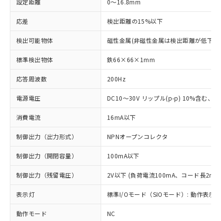
設定距離
0～16.8mm
応差
検出距離の15%以下
検出可能物体
磁性金属(非磁性金属は検出距離が低下し
標準検出物体
鉄66×66×1mm
応答周波数
200Hz
電源電圧
DC10～30V リップル(p-p) 10%含む、Cla
消費電流
16mA以下
制御出力（出力形式）
NPNオープンコレクタ
制御出力（開閉容量）
100mA以下
制御出力（残留電圧）
2V以下 (負荷電流100mA、コード長2m時
表示灯
標準I/Oモード（SIOモード）: 動作表示灯
動作モード
NC