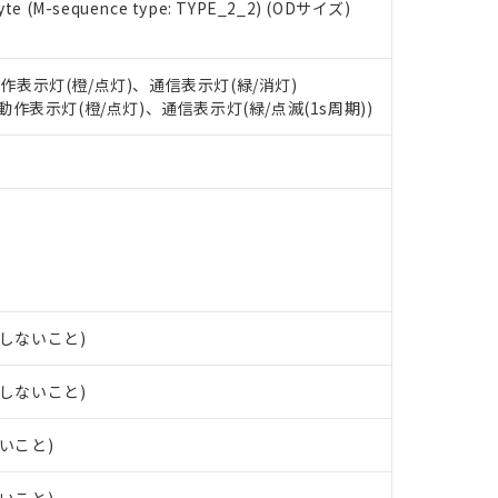
oHS指令（10物質）の非含有に対応した製品に切り替える予定のある
e (M-sequence type: TYPE_2_2) (ODサイズ)
 RoHS指令（10物質）の非含有に非対応の商品で、対応品を出す予
 RoHS指令（10物質）の非含有の対応状況を調査中または確認中の
ンス料など無形物で、有害物質有無と関係のない商品です。
動作表示灯(橙/点灯)、通信表示灯(緑/消灯)
○×表
より、非含有部品としていたものが、含有品と判明した場合などやむ
: 動作表示灯(橙/点灯)、通信表示灯(緑/点滅(1s周期))
みいただき、同意のうえご利用ください。
材料含有率が中国RoHSの基準値以下であることを示します。
材料含有率が中国RoHSの基準値を超えていることを示します。
、当社制御機器事業取扱商品の当社在庫状況および標準価格(税抜)
ら貴社製品のうち、外国為替および外国貿易法に定める商品（以下｢
質）：
す。当社販売部門へお問い合わせください。
 水銀(Hg) 1000ppm以下、 カドミウム(Cd) 100ppm以下、
たは国外への提供する場合は、日本国政府の輸出許可(または役務取
000ppm以下、ポリ臭化ビフェニル類(PBB) 1000ppm以下、ポリ臭化ジフェニルエーテル類(P
事業取扱商品の中には、本サービスの対象外となる商品もあること
手続きをとります。
キシル) (DEHP)(別名：DOP) 1000ppm以下、フタル酸ブチルベンジル（BBP） 100
(GB/T26572)：
以下、フタル酸ジイソブチル (DIBP) 1000ppm以下
び標準価格照会結果は、記載している更新日時点での社内データに
物を破棄する場合は、完全に破砕するなど、違法に輸出されないよ
(水銀) : 1000ppm、 Cd(カドミウム) : 100ppm、
業用監視および制御機器に対する適用除外項目は除く。
覧された時点での実際の在庫および標準価格とは異なる場合がある
1000ppm、 PBBs(ポリ臭化ビフェニル類) : 1000ppm、 PBDEs(ポリ臭化ジフェニルエーテル類
物質については閾値を超える意図的な使用がないことを確認しています。
上の在庫あり
 1000ppm、 DIBP(フタル酸ジイソブチル) : 1000ppm、 BBP(フタル酸ブチルベンジル) :
品を、核兵器、ミサイル、化学兵器、生物兵器またはその他武器並
チルヘキシル)) : 1000ppm
況および標準価格はお客様のお取引先、またはお客様担当のオムロ
用いたしません。
ご相談ください。
は満たないが在庫あり
製品を第三者に販売する場合は、上記1、2および3の内容を当該第
露しないこと)
機器販売店や当社販売拠点は「
販売ネットワーク
」をご確認くだ
販売先および販売に係わる関係者が違法に輸出するおそれがある場
用期限
び標準価格結果を当社の事前の承諾なく第三者に漏洩または開示し
え状況などにより、予定月が前後することがあります。
(最新の在庫状況については、お客様のお取引先、またはお客様担当
露しないこと)
（10物質）のすべてが基準値以下であることを示します。
店・当社販売員にご確認ください)
能（部品リスト作成サービス）をご利用いただくには、I-Webメン
使用状況下において有害物質が外部に漏えいし、環境に深刻な影響を
ないこと)
あります。
機種、また在庫状況の情報を公開していない機種
ェブサイト上で当社にご登録された部品リストについて、当社およ
書ダウンロード
す。当社販売部門へお問い合わせください。
品・サービスに関するお客様との取引・商談に必要な範囲で利用す
合意する
キャンセル