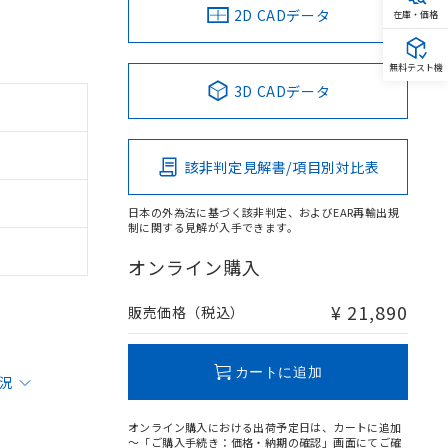
2D CADデータ
在庫・価格
無料テスト機
3D CADデータ
該非判定見解書/項目別対比表
日本の外為法に基づく該非判定、およびEAR再輸出規
制に関する見解が入手できます。
オンライン購入
¥ 21,890
販売価格（税込）
カートに追加
状況
オンライン購入における出荷予定日は、カートに追加
～「ご購入手続き：価格・納期の確認」画面にてご確