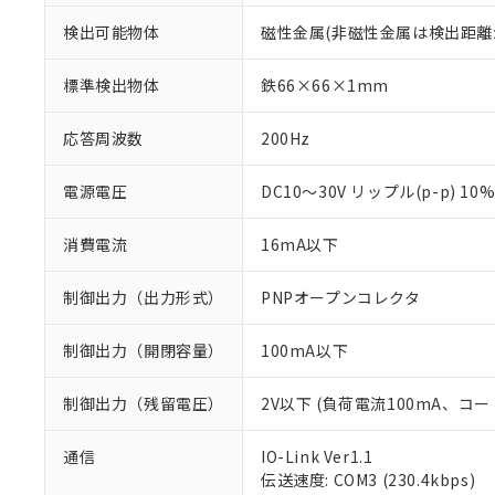
検出可能物体
磁性金属(非磁性金属は検出距離
標準検出物体
鉄66×66×1mm
応答周波数
200Hz
電源電圧
DC10～30V リップル(p-p) 10
消費電流
16mA以下
制御出力（出力形式）
PNPオープンコレクタ
制御出力（開閉容量）
100mA以下
制御出力（残留電圧）
2V以下 (負荷電流100mA、コー
※1 対応状況
通信
IO-Link Ver1.1
対応済み：EU
伝送速度: COM3 (230.4kbps)