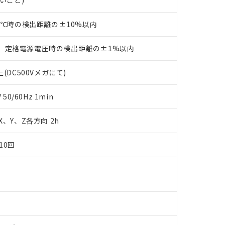
ないこと)
書をダウンロードすることができます。
利用者とは、
"個人情報の共同利用に関して"
の「1.共同利用者の
23℃時の検出距離の±10%以内
します。
10物質）の非含有証明書
明書（当社基準）
、定格電源電圧時の検出距離の±1%以内
日時点で非含有を証明するもので、過去に遡って非含有を証明するも
令のフタル酸エステル類４物質の対応では、対応完了までの期間は出
備考欄に対応日を記載しておりました。
(DC500Vメガにて)
品への在庫切替を完了していることから、特段のことがない限り、20
す。
0/60Hz 1min
 X、Y、Z各方向 2h
10回