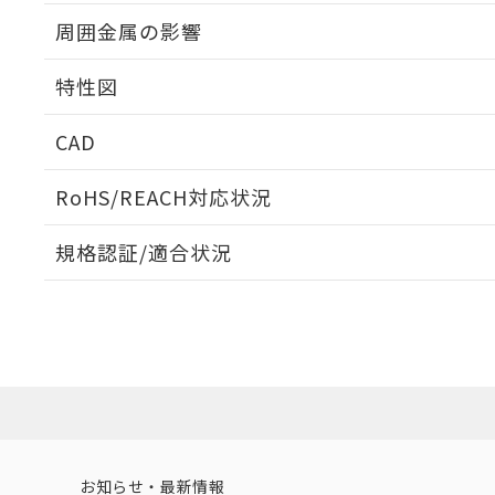
出力段回路図
周囲金属の影響
相互干渉
特性図
周囲金属の影響
CAD
検出物体の大きさと材質による影響
ログイン/会員登録いただくと、CADデータをダウンロ
RoHS/REACH対応状況
規格認証/適合状況
EU RoHS
注意事項・凡例
A: 150mm以上、B: 90mm以上
UL認証
CSA認証
CEマーキング
L: 0mm以上、φd: 70mm以上、D: 0mm以上、m: 66mm以
ダウンロードデータをご利用いただく前に、以下を必ずお読
Yes
Yes
Yes
対応状況
対応予定月
※1
※2
金属埋め込み
ソフトウェアの使用条件
対応済み
LR型式承認
DNV型式承認
BV型式承認
KR
（イギリス
（ノルウェー
（フランス
（
お知らせ・最新情報