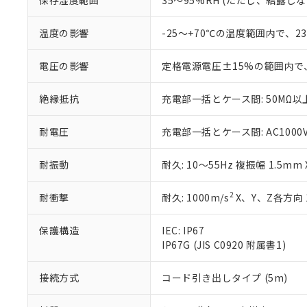
保存湿度範囲
35～95%RH (ただし、結露し
さい。
下記の非含有証明
※当社の共同
温度の影響
-25～+70℃の温度範囲内で、
いる法人を指
EU RoHS指令（
51物質の非含有証
電圧の影響
定格電源電圧±15%の範囲内で
※本証明書は発行
また、RoHS指
混在することから
絶縁抵抗
充電部一括とケース間: 50MΩ以上
既に当社にて対応
り割愛しておりま
耐電圧
充電部一括とケース間: AC1000V 5
耐振動
耐久: 10～55Hz 複振幅 1.5mm
2
耐衝撃
耐久: 1000m/s
X、Y、Z各方向 
保護構造
IEC: IP67
IP67G (JIS C0920 附属書1)
接続方式
コード引き出しタイプ (5m)