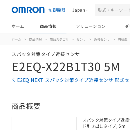
制御機器
Japan
ホーム
商品情報
ソリューション
ダ
ホーム
>
商品情報
>
商品カテゴリ
>
センサ
>
近接センサ
>
円柱型
スパッタ対策タイプ近接センサ
E2EQ-X22B1T30 5M
E2EQ NEXT スパッタ対策タイプ近接センサ 形式
商品概要
スパッタ対策タイプ近接センサ,
ド引き出しタイプ, 5m