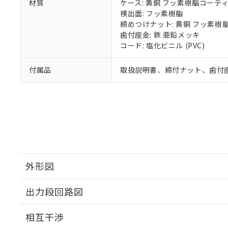
材質
ケース: 黄銅 フッ素樹脂コーテ
検出面: フッ素樹脂
締めつけナット: 黄銅 フッ素樹
歯付座金: 鉄 亜鉛メッキ
コード: 塩化ビニル (PVC)
付属品
取扱説明書、締付ナット、歯付
外形図
出力段回路図
外形図
相互干渉