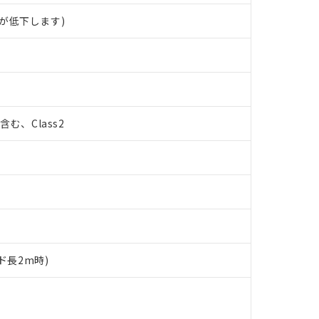
が低下します)
%含む、Class2
ド長2m時)
 RoHS指令（10物質）の非含有に対応した製品が提供可能な商品です