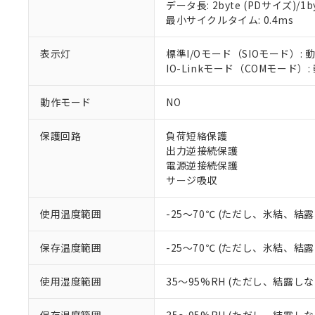
対応予定：EU R
データ長: 2byte (PDサイズ)/1byt
対応予定なし：EU
最小サイクルタイム: 0.4ms
調査・確認中：EU
ご利用条件
非該当品：ライセ
表示灯
標準I/Oモード（SIOモード）: 
※1 中国RoHS
仕入先様の事情に
IO-Linkモード（COMモード）
があります。
以下の条件をお読
「○」：最大均質
「×」：最大均質
動作モード
NO
本サービスは
当社は、これ
*EU RoHS指令（10物
「－」：未確認で
鉛(Pb) 1000ppm以下、
くものです。
う）を輸出ま
記
説明
六価クロム(Cr(Ⅵ)) 1
当社制御機器
などの必要な
保護回路
負荷短絡保護
フタル酸ビス(2-エチルヘ
号
*中国RoHS10物質の基準値 
ル（DBP） 1000ppm
在庫状況およ
当社は規制貨
出力逆接続保護
Pb(鉛) :1000ppm、 Hg
但し、RoHS指令で産
のであり、閲
ます。
電源逆接続保護
Cr(Ⅵ)(六価クロム) : 
フタル酸エステル類の４
○
一定数以
DBP(フタル酸ジブチル) :
い。
当社は貴社製
サージ吸収
DEHP(フタル酸ビス(2-エ
正式な納期状
置等に一切使
当社販売員に
※2 対応予定月
△
一定数に
当社は、貴社
使用温度範囲
-25～70℃ (ただし、氷結、結
オムロン制御
また当社は、
※2 環境保護使
在庫状況およ
部品在庫の切り替
たしません。
－
在庫なし
保存温度範囲
-25～70℃ (ただし、氷結、結
す。
「ｅ」：有害物質
機器販売
マイパーツ機
「10」：通常の
使用湿度範囲
35～95%RH (ただし、結露し
ている必要が
味します。
空
受注生産
お客様が当ウ
※3 非含有証明
「－」：未確認で
白
が、当社の製