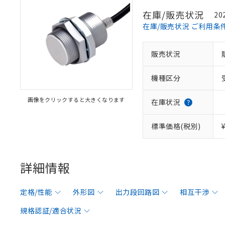
在庫/販売状況
20
在庫/販売状況 ご利用条
販売状況
機種区分
画像をクリックすると大きくなります
在庫状況
標準価格(税別)
詳細情報
定格/性能
外形図
出力段回路図
相互干渉
規格認証/適合状況