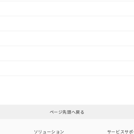
情報更新：2
情報更新：2
情報更新：2
ードすることができます。
情報更新：
ログイン/会員登録
CCC認証
電波法
上、n: 90mm以上
みください。
N/A
N/A
非含有証明書
※3
ページ先頭へ戻る
ダウンロードはこちら
型式承認
NK型式承認
ABS型式承認
韓国
（日本
（アメリカ
ソリューション
サービスサポ