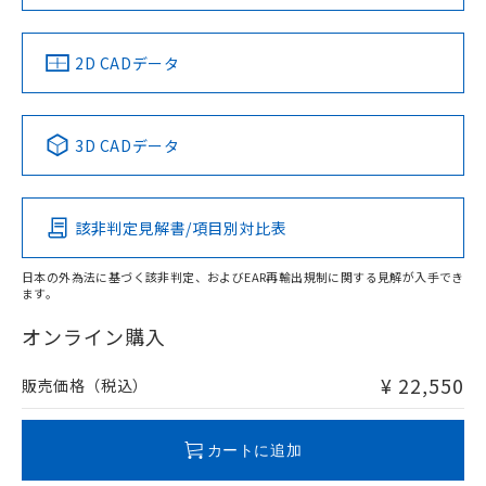
LR型式承認
DNV型式承認
BV型式承認
KR型式承
（イギリス
（ノルウェー
（フランス
（韓国
船舶規格）
船舶規格）
船舶規格）
船舶規格
中国 RoHS
注意事項・凡例
2D CADデータ
No
No
No
No
l: 8mm以上、φd: 70mm以上、D: 8mm以上、m: 60mm以
上、n: 90mm以上
中国 RoHS表
※1 ※2
3D CADデータ
検出領域
この製品の規格認証/適合状況ページへ
Pb
Hg
Cd
Cr(VI)
その他の認証はこちらのページからご検索ください
該非判定見解書/項目別対比表
X
O
O
O
日本の外為法に基づく該非判定、およびEAR再輸出規制に関する見解が入手でき
ます。
"対応済み"や非含有の記載がされた商品であっても、流通
在庫等で未対応品が混在する可能性があります。
オンライン購入
非含有品が必要な際は、弊社営業部門もしくは販売店へお
問い合わせください。
¥ 22,550
販売価格（税込）
この製品のRoHS/REACH対応状況ページへ
カートに追加