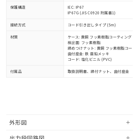
可)を取得するなどの必要な手続きを
六価クロム(Cr(Ⅵ)) 1000ppm以下、ポリ臭化ビフェニル
ム) : 100ppm、
準価格とは異なる場合があることをご
類(PBB) 1000ppm以下、ポリ臭化ジフェニルエーテル類
Cr(Ⅵ)(六価クロム) : 1000ppm、 PBBs(ポリ臭化ビフェ
とります。
保護構造
IEC: IP67
了承ください。
(PBDE) 1000ppm以下、フタル酸ビス(2-エチルヘキシ
○
一定数以上の在庫あり
ニル類) : 1000ppm、 PBDEs(ポリ臭化ジフェニルエーテ
IP67G (JIS C0920 附属書1)
当社は規制貨物を破棄する場合は、完
ル) (DEHP)(別名：DOP) 1000ppm以下、フタル酸ブチ
正式な納期状況および標準価格はお客
ル類) : 1000ppm、
ルベンジル（BBP） 1000ppm以下、フタル酸ジブチル
全に破砕するなど、違法に輸出されな
DBP(フタル酸ジブチル) : 1000ppm、 DIBP(フタル酸ジ
様のお取引先、またはお客様担当のオ
（DBP） 1000ppm以下、フタル酸ジイソブチル
イソブチル) : 1000ppm、 BBP(フタル酸ブチルベンジ
接続方式
コード引き出しタイプ (5m)
△
一定数には満たないが在庫あり
いよう必要な手段を講じます。
ムロン制御機器販売店・当社販売員に
(DIBP) 1000ppm以下
ル) : 1000ppm、
当社は貴社製品を、核兵器、ミサイ
但し、RoHS指令で産業用監視および制御機器に対する
DEHP(フタル酸ビス(2-エチルヘキシル)) : 1000ppm
ご相談ください。
材質
ケース: 黄銅 フッ素樹脂コーティング
適用除外項目は除く。
ル、化学兵器、生物兵器またはその他
－
在庫なし(最新の在庫状況につ
オムロン制御機器販売店や当社販売拠
フタル酸エステル類の４物質については閾値を超える意
検出面: フッ素樹脂
武器並びにこれらの製造装置等に一切
いては、お客様のお取引先、ま
図的な使用がないことを確認しています。
点は「
販売ネットワーク
」をご確認
締めつけナット: 黄銅 フッ素樹脂コーテ
※2 環境保護使用期限
使用いたしません。
たはお客様担当のオムロン制御
歯付座金: 鉄 亜鉛メッキ
ください。
当社は、貴社製品を第三者に販売する
コード: 塩化ビニル (PVC)
機器販売店・当社販売員にご確
在庫状況および標準価格結果を当社の
※2 対応予定月
「ｅ」：有害物質（10物質）のすべてが基
場合は、上記1、2および3の内容を当
認ください)
事前の承諾なく第三者に漏洩または開
準値以下であることを示します。
付属品
取扱説明書、締付ナット、歯付座金
該第三者に通知します。また当社は、
示しないようお願いします。
部品在庫の切り替え状況などにより、予定
「10」：通常の使用状況下において有害物
販売先および販売に係わる関係者が違
マイパーツ機能（部品リスト作成サー
空
受注生産機種、また在庫状況の
月が前後することがあります。
質が外部に漏えいし、環境に深刻な影響を
法に輸出するおそれがある場合は、取
ビス）をご利用いただくには、I-Web
白
情報を公開していない機種
及ぼさない年数を意味します。
り引きをいたしません。
メンバーズにご登録されている必要が
「－」：未確認です。当社販売部門へお問
あります。
い合わせください。
お客様が当ウェブサイト上で当社にご
※3 非含有証明書ダウンロード
登録された部品リストについて、当社
および当社の共同利用者が、当社の製
外形図
下記の非含有証明書をダウンロードするこ
品・サービスに関するお客様との取
とができます。
合意する
キャンセル
引・商談に必要な範囲で利用すること
情報更新：2025/09/04
出力段回路図