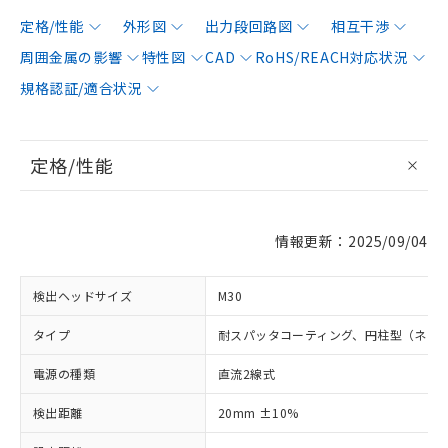
定格/性能
外形図
出力段回路図
相互干渉
周囲金属の影響
特性図
CAD
RoHS/REACH対応状況
規格認証/適合状況
定格/性能
情報更新：2025/09/04
検出ヘッドサイズ
M30
タイプ
耐スパッタコーティング、円柱型（ネジ
電源の種類
直流2線式
検出距離
20mm ±10%