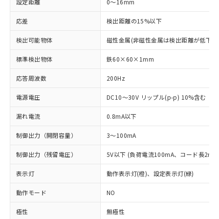
設定距離
0～16mm
応差
検出距離の15%以下
検出可能物体
磁性金属(非磁性金属は検出距離が低下し
標準検出物体
鉄60×60×1mm
応答周波数
200Hz
電源電圧
DC10～30V リップル(p-p) 10%含む
漏れ電流
0.8mA以下
制御出力（開閉容量）
3～100mA
制御出力（残留電圧）
5V以下 (負荷電流100mA、コード長2m時
表示灯
動作表示灯(橙)、設定表示灯(緑)
動作モード
NO
※1 対応状況
極性
無極性