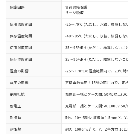
保護回路
負荷短絡保護
対応済み：EU RoHS指令（10物質）の
サージ吸収
非含有に対応した製品が提供可能な商品で
す。
使用温度範囲
-25～70℃ (ただし、氷結、結露しないこ
対応予定：EU RoHS指令（10物質）の非含
ご利用条件
有に対応した製品に切り替える予定のある
保存温度範囲
-40～85℃ (ただし、氷結、結露しないこ
商品です。
対応予定なし：EU RoHS指令（10物質）の
使用湿度範囲
35～95%RH (ただし、結露しないこと)
以下の条件をお読みいただき、同意のうえ
非含有に非対応の商品で、対応品を出す予
ご利用ください。
定はありません。
保存湿度範囲
35～95%RH (ただし、結露しないこと)
調査・確認中：EU RoHS指令（10物質）の
本サービスは、当社制御機器事業取扱
※1 中国RoHS○×表
非含有の対応状況を調査中または確認中の
温度の影響
-25～+70℃の温度範囲内で、23℃時の
商品の当社在庫状況および標準価格
商品です。
(税抜)を提供させていただくもので
「○」：最大均質材料含有率が中国RoHSの
電圧の影響
定格電源電圧±15%の範囲内で、定格電
非該当品：ライセンス料など無形物で、有
す。
基準値以下であることを示します。
害物質有無と関係のない商品です。
当社制御機器事業取扱商品の中には、
絶縁抵抗
充電部一括とケース間: 50MΩ以上(DC50
「×」：最大均質材料含有率が中国RoHSの
仕入先様の事情により、非含有部品として
本サービスの対象外となる商品もある
基準値を超えていることを示します。
いたものが、含有品と判明した場合などや
当社は、これら貴社製品のうち、外国
ことをご了承ください。
耐電圧
充電部一括とケース間: AC1000V 50/60Hz
「－」：未確認です。当社販売部門へお問
むを得ず変更することがあります。
為替および外国貿易法に定める商品
在庫状況および標準価格照会結果は、
い合わせください。
（以下｢規制貨物等」という）を輸出
記載している更新日時点での社内デー
耐振動
耐久: 10～55Hz 複振幅 1.5mm X、Y、
*EU RoHS指令（10物質）：
または国外への提供する場合は、日本
記
タに基づき作成されるものであり、閲
説明
鉛(Pb) 1000ppm以下、 水銀(Hg) 1000ppm以下、 カド
*中国RoHS10物質の基準値 (GB/T26572)：
国政府の輸出許可(または役務取引許
2
耐衝撃
耐久: 1000m/s
X、Y、Z各方向 10回
号
覧された時点での実際の在庫および標
ミウム(Cd) 100ppm以下、
Pb(鉛) :1000ppm、 Hg(水銀) : 1000ppm、 Cd(カドミウ