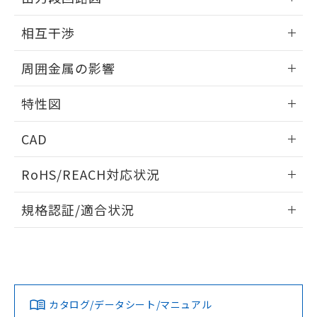
をご了承ください。
EU RoHS指令（10物質）の非含有証明書
※当社の共同利用者とは、
"個人情報
外形図
情報更新：2025/09/04
51物質の非含有証明書（当社基準）
の共同利用に関して"
の「1.共同利
相互干渉
※本証明書は発行日時点で非含有を証明す
用者の範囲」に記載されている法人を
るもので、過去に遡って非含有を証明する
出力段回路図
情報更新：2025/09/04
指します。
周囲金属の影響
ものではありません。
また、RoHS指令のフタル酸エステル類４
相互干渉
情報更新：2025/09/04
物質の対応では、対応完了までの期間は出
特性図
荷製品に未対応品が混在することから備考
周囲金属の影響
欄に対応日を記載しておりました。
情報更新：2025/09/04
CAD
既に当社にて対応品への在庫切替を完了
していることから、特段のことがない限
検出物体の大きさと材質による影響
ログイン/会員登録いただくと、CADデータをダウンロー
RoHS/REACH対応状況
り、2022年1月12日より割愛しておりま
ドすることができます。
タイムチャート
す。
情報更新：2026/7/29
A: 140mm以上、B: 70mm以上
規格認証/適合状況
ログイン/会員登録
EU RoHS
注意事項・凡例
UL認証
CSA認証
CEマーキング
L: 0mm以上、φd: 70mm以上、D: 8mm以上、m: 60mm以
上、n: 90mm以上
Yes
Yes
Yes
金属埋め込み
対応状況
対応予定月
※1
※2
ダウンロードデータをご利用いただく前に、以下を必ずお読
みください。
カタログ/データシート/マニュアル
対応済み
ソフトウェアの使用条件