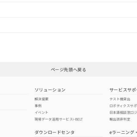
ードすることができます。
情報更新：
ログイン/会員登録
CCC認証
電波法
上、n: 90mm以上
みください。
N/A
N/A
非含有証明書
※3
ページ先頭へ戻る
ダウンロードはこちら
型式承認
NK型式承認
ABS型式承認
韓国
（日本
（アメリカ
ソリューション
サービスサポ
舶規格）
船舶規格）
船舶規格）
解決提案
テスト機貸出
事例
ロボティクスサ
No
No
イベント
日本語相談窓口
、n: 90mm以上
現場データ活用サービスi-BELT
輸出該非判定
I)
PBBs
PBDEs
DBP
ダウンロードセンタ
eラーニング
この製品の規格認証/適合