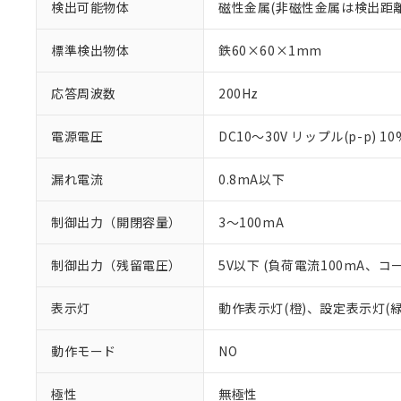
検出可能物体
磁性金属(非磁性金属は検出距
標準検出物体
鉄60×60×1mm
応答周波数
200Hz
電源電圧
DC10～30V リップル(p-p) 1
漏れ電流
0.8mA以下
制御出力（開閉容量）
3～100mA
制御出力（残留電圧）
5V以下 (負荷電流100mA、コ
※1 対応状況
表示灯
動作表示灯(橙)、設定表示灯(緑
対応済み：EU
対応予定：EU R
動作モード
NO
対応予定なし：EU
調査・確認中：EU
ご利用条件
非該当品：ライセ
極性
無極性