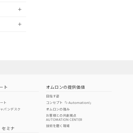
2026/7/29
ート
オムロンの提供価値
目指す姿
ポート
コンセプト「i-Automation!」
ジャパンデスク
オムロンの強み
お客様との共創拠点
AUTOMATION CENTER
DIBP
BBP
DEHP
環境保護
技術を磨く現場
・セミナ
状況ページへ
使用期限