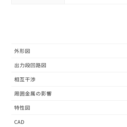
外形図
出力段回路図
外形図
相互干渉
出力段回路図
周囲金属の影響
相互干渉
特性図
周囲金属の影響
CAD