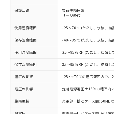
※1 中国RoHS
仕入先様の事情に
があります。
以下の条件をお読
保護回路
負荷短絡保護
「○」：最大均質
サージ吸収
「×」：最大均質
本サービスは
当社は、これ
*EU RoHS指令（10物
「－」：未確認で
鉛(Pb) 1000ppm以下、
くものです。
う）を輸出ま
記
説明
六価クロム(Cr(Ⅵ)) 1
使用温度範囲
-25～70℃ (ただし、氷結、
当社制御機器
などの必要な
フタル酸ビス(2-エチルヘ
号
*中国RoHS10物質の基準値 
ル（DBP） 1000ppm
在庫状況およ
当社は規制貨
Pb(鉛) :1000ppm、 Hg
但し、RoHS指令で産
保存温度範囲
-40～85℃ (ただし、氷結、
のであり、閲
ます。
Cr(Ⅵ)(六価クロム) : 
フタル酸エステル類の４
○
一定数以
DBP(フタル酸ジブチル) :
い。
当社は貴社製
DEHP(フタル酸ビス(2-エ
正式な納期状
置等に一切使
使用湿度範囲
35～95%RH (ただし、結露し
当社販売員に
※2 対応予定月
△
一定数に
当社は、貴社
オムロン制御
また当社は、
※2 環境保護使
保存湿度範囲
35～95%RH (ただし、結露し
在庫状況およ
部品在庫の切り替
たしません。
－
在庫なし
す。
「ｅ」：有害物質
機器販売
温度の影響
-25～+70℃の温度範囲内で、
マイパーツ機
「10」：通常の
ている必要が
味します。
空
受注生産
お客様が当ウ
電圧の影響
定格電源電圧±15%の範囲内
※3 非含有証明
「－」：未確認で
白
が、当社の製
さい。
下記の非含有証明
絶縁抵抗
充電部一括とケース間: 50MΩ以
※当社の共同
いる法人を指
EU RoHS指令（
耐電圧
充電部一括とケース間: AC1000V 