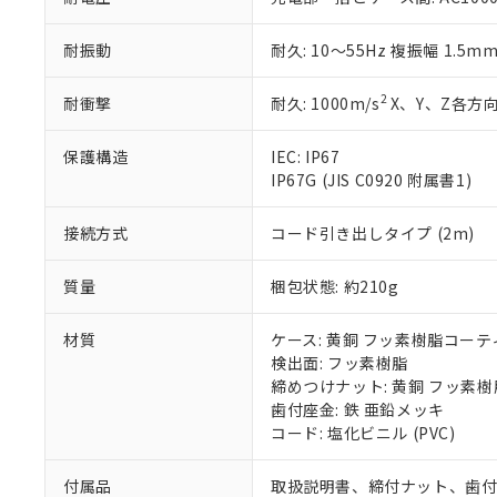
51物質の非含有証
※本証明書は発行
耐振動
耐久: 10～55Hz 複振幅 1.5m
また、RoHS指
混在することから
既に当社にて対応
2
耐衝撃
耐久: 1000m/s
X、Y、Z各方向
り割愛しておりま
保護構造
IEC: IP67
IP67G (JIS C0920 附属書1)
接続方式
コード引き出しタイプ (2m)
質量
梱包状態: 約210g
材質
ケース: 黄銅 フッ素樹脂コー
検出面: フッ素樹脂
締めつけナット: 黄銅 フッ素
歯付座金: 鉄 亜鉛メッキ
コード: 塩化ビニル (PVC)
付属品
取扱説明書、締付ナット、歯