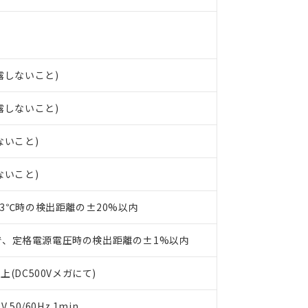
○×表
より、非含有部品としていたものが、含有品と判明した場合などやむ
みいただき、同意のうえご利用ください。
材料含有率が中国RoHSの基準値以下であることを示します。
材料含有率が中国RoHSの基準値を超えていることを示します。
、当社制御機器事業取扱商品の当社在庫状況および標準価格(税抜)
ら貴社製品のうち、外国為替および外国貿易法に定める商品（以下｢
質）：
す。当社販売部門へお問い合わせください。
 水銀(Hg) 1000ppm以下、 カドミウム(Cd) 100ppm以下、
たは国外への提供する場合は、日本国政府の輸出許可(または役務取
000ppm以下、ポリ臭化ビフェニル類(PBB) 1000ppm以下、ポリ臭化ジフェニルエーテル類(P
結露しないこと)
事業取扱商品の中には、本サービスの対象外となる商品もあること
手続きをとります。
キシル) (DEHP)(別名：DOP) 1000ppm以下、フタル酸ブチルベンジル（BBP） 100
(GB/T26572)：
以下、フタル酸ジイソブチル (DIBP) 1000ppm以下
び標準価格照会結果は、記載している更新日時点での社内データに
物を破棄する場合は、完全に破砕するなど、違法に輸出されないよ
(水銀) : 1000ppm、 Cd(カドミウム) : 100ppm、
業用監視および制御機器に対する適用除外項目は除く。
結露しないこと)
覧された時点での実際の在庫および標準価格とは異なる場合がある
1000ppm、 PBBs(ポリ臭化ビフェニル類) : 1000ppm、 PBDEs(ポリ臭化ジフェニルエーテル類
物質については閾値を超える意図的な使用がないことを確認しています。
上の在庫あり
 1000ppm、 DIBP(フタル酸ジイソブチル) : 1000ppm、 BBP(フタル酸ブチルベンジル) :
品を、核兵器、ミサイル、化学兵器、生物兵器またはその他武器並
チルヘキシル)) : 1000ppm
況および標準価格はお客様のお取引先、またはお客様担当のオムロ
用いたしません。
ないこと)
ご相談ください。
は満たないが在庫あり
製品を第三者に販売する場合は、上記1、2および3の内容を当該第
機器販売店や当社販売拠点は「
販売ネットワーク
」をご確認くだ
販売先および販売に係わる関係者が違法に輸出するおそれがある場
用期限
ないこと)
び標準価格結果を当社の事前の承諾なく第三者に漏洩または開示し
え状況などにより、予定月が前後することがあります。
(最新の在庫状況については、お客様のお取引先、またはお客様担当
（10物質）のすべてが基準値以下であることを示します。
店・当社販売員にご確認ください)
23℃時の検出距離の±20%以内
能（部品リスト作成サービス）をご利用いただくには、I-Webメン
使用状況下において有害物質が外部に漏えいし、環境に深刻な影響を
あります。
機種、また在庫状況の情報を公開していない機種
ェブサイト上で当社にご登録された部品リストについて、当社およ
で、定格電源電圧時の検出距離の±1%以内
書ダウンロード
す。当社販売部門へお問い合わせください。
品・サービスに関するお客様との取引・商談に必要な範囲で利用す
合意する
キャンセル
書をダウンロードすることができます。
上(DC500Vメガにて)
利用者とは、
"個人情報の共同利用に関して"
の「1.共同利用者の
します。
10物質）の非含有証明書
50/60Hz 1min