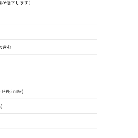
離が低下します)
0%含む
ード長2m時)
)
 RoHS指令（10物質）の非含有に対応した製品が提供可能な商品です
oHS指令（10物質）の非含有に対応した製品に切り替える予定のある
 RoHS指令（10物質）の非含有に非対応の商品で、対応品を出す予
 RoHS指令（10物質）の非含有の対応状況を調査中または確認中の
ンス料など無形物で、有害物質有無と関係のない商品です。