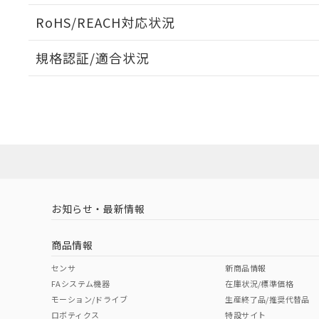
検出物体の大きさと材質による影響
ログイン/会員登録いただくと、CADデータをダウンロ
RoHS/REACH対応状況
規格認証/適合状況
EU RoHS
注意事項・凡例
A: 140mm以上、B: 70mm以上
UL認証
CSA認証
CEマーキング
L: 0mm以上、φd: 70mm以上、D: 8mm以上、m: 60mm以
ダウンロードデータをご利用いただく前に、以下を必ずお読
Yes
Yes
Yes
対応状況
対応予定月
※1
※2
金属埋め込み
ソフトウェアの使用条件
対応済み
タイムチャート
LR型式承認
DNV型式承認
BV型式承認
KR
（イギリス
（ノルウェー
（フランス
（
お知らせ・最新情報
中国 RoHS
注意事項・凡例
船舶規格）
船舶規格）
船舶規格）
船
商品情報
No
No
No
No
中国 RoHS表
検出領域
※1 ※2
センサ
新商品情報
l: 8mm以上、φd: 70mm以上、D: 8mm以上、m: 60mm以上
FAシステム機器
在庫状況/標準価格
Pb
Hg
Cd
Cr(V
モーション/ドライブ
生産終了品/推奨代替品
ロボティクス
特設サイト