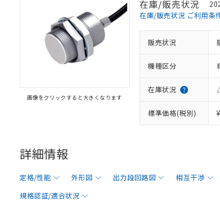
在庫/販売状況
20
在庫/販売状況 ご利用条
販売状況
機種区分
在庫状況
画像をクリックすると大きくなります
標準価格(税別)
詳細情報
定格/性能
外形図
出力段回路図
相互干渉
規格認証/適合状況