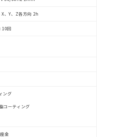
明書（当社基準）
日時点で非含有を証明するもので、過去に遡って非含有を証明するも
m X、Y、Z各方向 2h
令のフタル酸エステル類４物質の対応では、対応完了までの期間は出
備考欄に対応日を記載しておりました。
品への在庫切替を完了していることから、特段のことがない限り、20
 10回
す。
ティング
樹脂コーティング
付座金