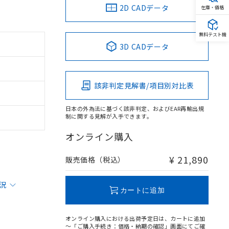
2D CADデータ
在庫・価格
無料テスト機
3D CADデータ
該非判定見解書/項目別対比表
日本の外為法に基づく該非判定、およびEAR再輸出規
制に関する見解が入手できます。
オンライン購入
¥ 21,890
販売価格（税込）
状況
カートに追加
オンライン購入における出荷予定日は、カートに追加
～「ご購入手続き：価格・納期の確認」画面にてご確