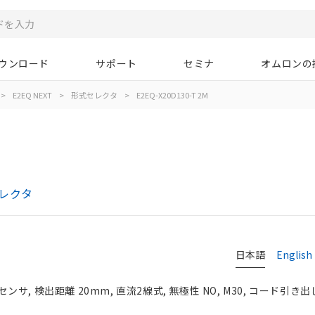
ウンロード
サポート
セミナ
オムロンの
>
E2EQ NEXT
>
形式セレクタ
>
E2EQ-X20D130-T 2M
セレクタ
日本語
English
, 検出距離 20mm, 直流2線式, 無極性 NO, M30, コード引き出