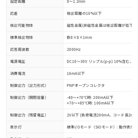
設定距離
0～1.2mm
応差
検出距離の10%以下
検出可能物体
磁性金属(非磁性金属は検出距離が低下し
標準検出物体
鉄8×8×1mm
応答周波数
2000Hz
電源電圧
DC10～30V リップル(p-p) 10%含む、Cla
消費電流
16mA以下
制御出力（出力形式）
PNPオープンコレクタ
制御出力（開閉容量）
-40～+70℃時: 200mA以下
+70～+85℃時: 100mA以下
制御出力（残留電圧）
2V以下 (負荷電流200mA、コード長2m時
表示灯
標準I/Oモード（SIOモード）: 動作表示灯