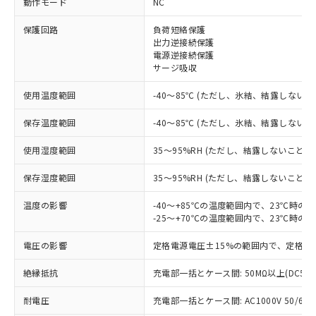
動作モード
NC
※1 対応状況
保護回路
負荷短絡保護
出力逆接続保護
対応済み：EU RoHS指令（10物質）の
電源逆接続保護
非含有に対応した製品が提供可能な商品で
サージ吸収
す。
対応予定：EU RoHS指令（10物質）の非含
使用温度範囲
-40～85℃ (ただし、氷結、結露しないこ
ご利用条件
有に対応した製品に切り替える予定のある
商品です。
保存温度範囲
-40～85℃ (ただし、氷結、結露しないこ
対応予定なし：EU RoHS指令（10物質）の
以下の条件をお読みいただき、同意のうえ
非含有に非対応の商品で、対応品を出す予
使用湿度範囲
35～95%RH (ただし、結露しないこと)
ご利用ください。
定はありません。
調査・確認中：EU RoHS指令（10物質）の
保存湿度範囲
35～95%RH (ただし、結露しないこと)
本サービスは、当社制御機器事業取扱
※1 中国RoHS○×表
非含有の対応状況を調査中または確認中の
商品の当社在庫状況および標準価格
温度の影響
-40～+85℃の温度範囲内で、23℃時の
商品です。
(税抜)を提供させていただくもので
-25～+70℃の温度範囲内で、23℃時の
「○」：最大均質材料含有率が中国RoHSの
非該当品：ライセンス料など無形物で、有
す。
基準値以下であることを示します。
害物質有無と関係のない商品です。
当社制御機器事業取扱商品の中には、
電圧の影響
定格電源電圧±15%の範囲内で、定格電
「×」：最大均質材料含有率が中国RoHSの
仕入先様の事情により、非含有部品として
本サービスの対象外となる商品もある
基準値を超えていることを示します。
いたものが、含有品と判明した場合などや
当社は、これら貴社製品のうち、外国
ことをご了承ください。
絶縁抵抗
充電部一括とケース間: 50MΩ以上(DC50
「－」：未確認です。当社販売部門へお問
むを得ず変更することがあります。
為替および外国貿易法に定める商品
在庫状況および標準価格照会結果は、
い合わせください。
（以下｢規制貨物等」という）を輸出
耐電圧
充電部一括とケース間: AC1000V 50/60Hz
記載している更新日時点での社内デー
*EU RoHS指令（10物質）：
または国外への提供する場合は、日本