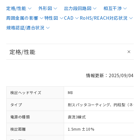
定格/性能
外形図
出力段回路図
相互干渉
周囲金属の影響
特性図
CAD
RoHS/REACH対応状況
規格認証/適合状況
定格/性能
情報更新：2025/09/04
検出ヘッドサイズ
M8
タイプ
耐スパッタコーティング、円柱型（ネジ
電源の種類
直流3線式
検出距離
1.5mm ±10%