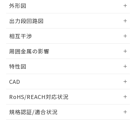
とができます。
合意する
キャンセル
外形図
引・商談に必要な範囲で利用すること
をご了承ください。
EU RoHS指令（10物質）の非含有証明書
情報更新：2025/09/04
※当社の共同利用者とは、
"個人情報
出力段回路図
51物質の非含有証明書（当社基準）
の共同利用に関して"
の「1.共同利
※本証明書は発行日時点で非含有を証明す
外形図
用者の範囲」に記載されている法人を
情報更新：2025/09/04
るもので、過去に遡って非含有を証明する
相互干渉
指します。
ものではありません。
出力段回路図
情報更新：2025/09/04
また、RoHS指令のフタル酸エステル類４
周囲金属の影響
物質の対応では、対応完了までの期間は出
荷製品に未対応品が混在することから備考
相互干渉
情報更新：2025/09/04
特性図
欄に対応日を記載しておりました。
既に当社にて対応品への在庫切替を完了
周囲金属の影響
情報更新：2025/09/04
していることから、特段のことがない限
CAD
り、2022年1月12日より割愛しておりま
検出物体の大きさと材質による影響
す。
ログイン/会員登録いただくと、CADデータをダウンロー
RoHS/REACH対応状況
ドすることができます。
情報更新：2026/7/29
A: 20mm以上、B: 15mm以上
規格認証/適合状況
ログイン/会員登録
EU RoHS
注意事項・凡例
UL認証
CSA認証
CEマーキング
L: 0mm以上、φd: 8mm以上、D: 0mm以上、m: 4.5mm以
上、n: 12mm以上