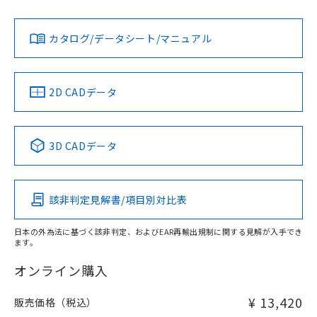
Yes
Yes
Yes
金属埋め込み
対応状況
対応予定月
※1
※2
ダウンロードデータをご利用いただく前に、以下を必ずお読
みください。
カタログ/データシート/マニュアル
対応済み
ソフトウェアの使用条件
LR型式承認
DNV型式承認
BV型式承認
KR型式承
タイムチャート
（イギリス
（ノルウェー
（フランス
（韓国
船舶規格）
船舶規格）
船舶規格）
船舶規格
中国 RoHS
注意事項・凡例
2D CADデータ
No
No
No
No
l: 0mm以上、φd: 8mm以上、D: 0mm以上、m: 4.5mm以
上、n: 12mm以上
中国 RoHS表
※1 ※2
検出領域
3D CADデータ
この製品の規格認証/適合状況ページへ
Pb
Hg
Cd
Cr(VI)
その他の認証はこちらのページからご検索ください
該非判定見解書/項目別対比表
X
O
O
O
日本の外為法に基づく該非判定、およびEAR再輸出規制に関する見解が入手でき
ます。
"対応済み"や非含有の記載がされた商品であっても、流通
在庫等で未対応品が混在する可能性があります。
オンライン購入
非含有品が必要な際は、弊社営業部門もしくは販売店へお
問い合わせください。
¥ 13,420
販売価格（税込）