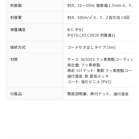
記
タに基づき作成されるものであり、閲
説明
鉛(Pb) 1000ppm以下、 水銀(Hg) 1000ppm以下、 カド
*中国RoHS10物質の基準値 (GB/T26572)：
国政府の輸出許可(または役務取引許
耐振動
耐久: 10～55Hz 複振幅 1.5mm X、Y、Z
号
覧された時点での実際の在庫および標
ミウム(Cd) 100ppm以下、
Pb(鉛) :1000ppm、 Hg(水銀) : 1000ppm、 Cd(カドミウ
可)を取得するなどの必要な手続きを
六価クロム(Cr(Ⅵ)) 1000ppm以下、ポリ臭化ビフェニル
ム) : 100ppm、
準価格とは異なる場合があることをご
類(PBB) 1000ppm以下、ポリ臭化ジフェニルエーテル類
2
Cr(Ⅵ)(六価クロム) : 1000ppm、 PBBs(ポリ臭化ビフェ
耐衝撃
耐久: 500m/s
X、Y、Z各方向 10回
とります。
了承ください。
(PBDE) 1000ppm以下、フタル酸ビス(2-エチルヘキシ
○
一定数以上の在庫あり
ニル類) : 1000ppm、 PBDEs(ポリ臭化ジフェニルエーテ
当社は規制貨物を破棄する場合は、完
ル) (DEHP)(別名：DOP) 1000ppm以下、フタル酸ブチ
正式な納期状況および標準価格はお客
ル類) : 1000ppm、
保護構造
IEC: IP67
ルベンジル（BBP） 1000ppm以下、フタル酸ジブチル
全に破砕するなど、違法に輸出されな
DBP(フタル酸ジブチル) : 1000ppm、 DIBP(フタル酸ジ
様のお取引先、またはお客様担当のオ
（DBP） 1000ppm以下、フタル酸ジイソブチル
IP67G (JIS C0920 附属書1)
イソブチル) : 1000ppm、 BBP(フタル酸ブチルベンジ
△
一定数には満たないが在庫あり
いよう必要な手段を講じます。
ムロン制御機器販売店・当社販売員に
(DIBP) 1000ppm以下
ル) : 1000ppm、
当社は貴社製品を、核兵器、ミサイ
但し、RoHS指令で産業用監視および制御機器に対する
DEHP(フタル酸ビス(2-エチルヘキシル)) : 1000ppm
ご相談ください。
接続方式
コード引き出しタイプ (5m)
適用除外項目は除く。
ル、化学兵器、生物兵器またはその他
－
在庫なし(最新の在庫状況につ
オムロン制御機器販売店や当社販売拠
フタル酸エステル類の４物質については閾値を超える意
武器並びにこれらの製造装置等に一切
いては、お客様のお取引先、ま
図的な使用がないことを確認しています。
点は「
販売ネットワーク
」をご確認
材質
ケース: SUS303 フッ素樹脂コーティング
※2 環境保護使用期限
使用いたしません。
たはお客様担当のオムロン制御
検出面: フッ素樹脂
ください。
当社は、貴社製品を第三者に販売する
締めつけナット: 黄銅 フッ素樹脂コーテ
機器販売店・当社販売員にご確
在庫状況および標準価格結果を当社の
※2 対応予定月
「ｅ」：有害物質（10物質）のすべてが基
歯付座金: 鉄 亜鉛メッキ
場合は、上記1、2および3の内容を当
認ください)
事前の承諾なく第三者に漏洩または開
コード: 塩化ビニル (PVC)
準値以下であることを示します。
該第三者に通知します。また当社は、
示しないようお願いします。
部品在庫の切り替え状況などにより、予定
「10」：通常の使用状況下において有害物
販売先および販売に係わる関係者が違
マイパーツ機能（部品リスト作成サー
空
受注生産機種、また在庫状況の
付属品
取扱説明書、締付ナット、歯付座金
月が前後することがあります。
質が外部に漏えいし、環境に深刻な影響を
法に輸出するおそれがある場合は、取
ビス）をご利用いただくには、I-Web
白
情報を公開していない機種
及ぼさない年数を意味します。
り引きをいたしません。
メンバーズにご登録されている必要が
「－」：未確認です。当社販売部門へお問
あります。
い合わせください。
お客様が当ウェブサイト上で当社にご
※3 非含有証明書ダウンロード
登録された部品リストについて、当社
および当社の共同利用者が、当社の製
下記の非含有証明書をダウンロードするこ
品・サービスに関するお客様との取