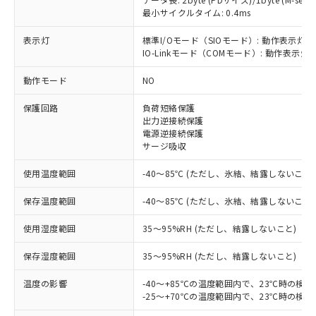
最小サイクルタイム: 0.4ms
表示灯
標準I/Oモード（SIOモード）: 動作表示灯(
※1 対応状況
IO-Linkモード（COMモード）: 動作表示灯(
動作モード
NO
対応済み：EU RoHS指令（10物質）の
非含有に対応した製品が提供可能な商品で
保護回路
負荷短絡保護
す。
出力逆接続保護
対応予定：EU RoHS指令（10物質）の非含
電源逆接続保護
ご利用条件
有に対応した製品に切り替える予定のある
サージ吸収
商品です。
対応予定なし：EU RoHS指令（10物質）の
使用温度範囲
-40～85℃ (ただし、氷結、結露しないこと)
以下の条件をお読みいただき、同意のうえ
非含有に非対応の商品で、対応品を出す予
ご利用ください。
定はありません。
保存温度範囲
-40～85℃ (ただし、氷結、結露しないこと)
調査・確認中：EU RoHS指令（10物質）の
本サービスは、当社制御機器事業取扱
※1 中国RoHS○×表
使用湿度範囲
35～95%RH (ただし、結露しないこと)
非含有の対応状況を調査中または確認中の
商品の当社在庫状況および標準価格
商品です。
(税抜)を提供させていただくもので
保存湿度範囲
35～95%RH (ただし、結露しないこと)
「○」：最大均質材料含有率が中国RoHSの
非該当品：ライセンス料など無形物で、有
す。
基準値以下であることを示します。
害物質有無と関係のない商品です。
当社制御機器事業取扱商品の中には、
温度の影響
-40～+85℃の温度範囲内で、23℃時の検
「×」：最大均質材料含有率が中国RoHSの
仕入先様の事情により、非含有部品として
本サービスの対象外となる商品もある
-25～+70℃の温度範囲内で、23℃時の検
基準値を超えていることを示します。
いたものが、含有品と判明した場合などや
当社は、これら貴社製品のうち、外国
ことをご了承ください。