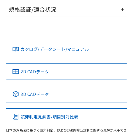
情報更新：2026/7/29
A: 20mm以上、B: 15mm以上
規格認証/適合状況
ログイン/会員登録
EU RoHS
注意事項・凡例
UL認証
CSA認証
CEマーキング
L: 0mm以上、φd: 8mm以上、D: 0mm以上、m: 4.5mm以
上、n: 12mm以上
Yes
Yes
Yes
金属埋め込み
対応状況
対応予定月
※1
※2
ダウンロードデータをご利用いただく前に、以下を必ずお読
みください。
カタログ/データシート/マニュアル
対応済み
ソフトウェアの使用条件
LR型式承認
DNV型式承認
BV型式承認
KR型式承
タイムチャート
（イギリス
（ノルウェー
（フランス
（韓国
船舶規格）
船舶規格）
船舶規格）
船舶規格
中国 RoHS
注意事項・凡例
2D CADデータ
No
No
No
No
l: 0mm以上、φd: 8mm以上、D: 0mm以上、m: 4.5mm以
上、n: 12mm以上
中国 RoHS表
※1 ※2
検出領域
3D CADデータ
この製品の規格認証/適合状況ページへ
Pb
Hg
Cd
Cr(VI)
その他の認証はこちらのページからご検索ください
該非判定見解書/項目別対比表
X
O
O
O
日本の外為法に基づく該非判定、およびEAR再輸出規制に関する見解が入手でき