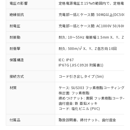
「－」：未確認です。当社販売部門へお問
むを得ず変更することがあります。
為替および外国貿易法に定める商品
電圧の影響
定格電源電圧±15%の範囲内で、定格電源
在庫状況および標準価格照会結果は、
い合わせください。
（以下｢規制貨物等」という）を輸出
記載している更新日時点での社内デー
*EU RoHS指令（10物質）：
絶縁抵抗
または国外への提供する場合は、日本
充電部一括とケース間: 50MΩ以上(DC500V
記
タに基づき作成されるものであり、閲
説明
鉛(Pb) 1000ppm以下、 水銀(Hg) 1000ppm以下、 カド
*中国RoHS10物質の基準値 (GB/T26572)：
国政府の輸出許可(または役務取引許
号
覧された時点での実際の在庫および標
ミウム(Cd) 100ppm以下、
Pb(鉛) :1000ppm、 Hg(水銀) : 1000ppm、 Cd(カドミウ
耐電圧
充電部一括とケース間: AC1000V 50/60Hz 1
可)を取得するなどの必要な手続きを
六価クロム(Cr(Ⅵ)) 1000ppm以下、ポリ臭化ビフェニル
ム) : 100ppm、
準価格とは異なる場合があることをご
類(PBB) 1000ppm以下、ポリ臭化ジフェニルエーテル類
Cr(Ⅵ)(六価クロム) : 1000ppm、 PBBs(ポリ臭化ビフェ
とります。
了承ください。
(PBDE) 1000ppm以下、フタル酸ビス(2-エチルヘキシ
○
一定数以上の在庫あり
ニル類) : 1000ppm、 PBDEs(ポリ臭化ジフェニルエーテ
耐振動
耐久: 10～55Hz 複振幅 1.5mm X、Y、Z各
当社は規制貨物を破棄する場合は、完
ル) (DEHP)(別名：DOP) 1000ppm以下、フタル酸ブチ
正式な納期状況および標準価格はお客
ル類) : 1000ppm、
ルベンジル（BBP） 1000ppm以下、フタル酸ジブチル
全に破砕するなど、違法に輸出されな
DBP(フタル酸ジブチル) : 1000ppm、 DIBP(フタル酸ジ
様のお取引先、またはお客様担当のオ
2
耐衝撃
耐久: 500m/s
X、Y、Z各方向 10回
（DBP） 1000ppm以下、フタル酸ジイソブチル
イソブチル) : 1000ppm、 BBP(フタル酸ブチルベンジ
△
一定数には満たないが在庫あり
いよう必要な手段を講じます。
ムロン制御機器販売店・当社販売員に
(DIBP) 1000ppm以下
ル) : 1000ppm、
当社は貴社製品を、核兵器、ミサイ
但し、RoHS指令で産業用監視および制御機器に対する
DEHP(フタル酸ビス(2-エチルヘキシル)) : 1000ppm
ご相談ください。
保護構造
IEC: IP67
適用除外項目は除く。
ル、化学兵器、生物兵器またはその他
－
在庫なし(最新の在庫状況につ
オムロン制御機器販売店や当社販売拠
IP67G (JIS C0920 附属書1)
フタル酸エステル類の４物質については閾値を超える意
武器並びにこれらの製造装置等に一切
いては、お客様のお取引先、ま
図的な使用がないことを確認しています。
点は「
販売ネットワーク
」をご確認
※2 環境保護使用期限
使用いたしません。
接続方式
たはお客様担当のオムロン制御
コード引き出しタイプ (5m)
ください。
当社は、貴社製品を第三者に販売する
機器販売店・当社販売員にご確
在庫状況および標準価格結果を当社の
※2 対応予定月
「ｅ」：有害物質（10物質）のすべてが基
材質
場合は、上記1、2および3の内容を当
ケース: SUS303 フッ素樹脂コーティング
認ください)
事前の承諾なく第三者に漏洩または開
準値以下であることを示します。
検出面: フッ素樹脂
該第三者に通知します。また当社は、
示しないようお願いします。
締めつけナット: 黄銅 フッ素樹脂コーティ
部品在庫の切り替え状況などにより、予定
「10」：通常の使用状況下において有害物
販売先および販売に係わる関係者が違
マイパーツ機能（部品リスト作成サー
空
受注生産機種、また在庫状況の
歯付座金: 鉄 亜鉛メッキ
月が前後することがあります。
質が外部に漏えいし、環境に深刻な影響を
法に輸出するおそれがある場合は、取
ビス）をご利用いただくには、I-Web
白
情報を公開していない機種
コード: 塩化ビニル (PVC)
及ぼさない年数を意味します。
り引きをいたしません。
メンバーズにご登録されている必要が
「－」：未確認です。当社販売部門へお問
付属品
あります。
取扱説明書、締付ナット、歯付座金
い合わせください。
お客様が当ウェブサイト上で当社にご