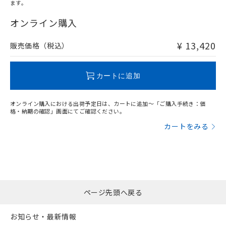
ます。
"対応済み"や非含有の記載がされた商品であっても、流通
在庫等で未対応品が混在する可能性があります。
オンライン購入
非含有品が必要な際は、弊社営業部門もしくは販売店へお
問い合わせください。
¥ 13,420
販売価格（税込）
この製品のRoHS/REACH対応状況ページへ
カートに追加
オンライン購入における出荷予定日は、カートに追加～「ご購入手続き：価
格・納期の確認」画面にてご確認ください。
カートをみる
ページ先頭へ戻る
お知らせ・最新情報