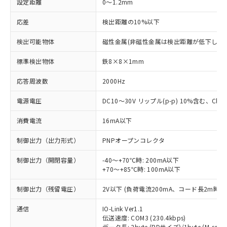
設定距離
0～1.2mm
応差
検出距離の10%以下
検出可能物体
磁性金属(非磁性金属は検出距離が低下します
標準検出物体
鉄8×8×1mm
応答周波数
2000Hz
電源電圧
DC10～30V リップル(p-p) 10%含む、Class
消費電流
16mA以下
制御出力（出力形式）
PNPオープンコレクタ
制御出力（開閉容量）
-40～+70℃時: 200mA以下
+70～+85℃時: 100mA以下
制御出力（残留電圧）
2V以下 (負荷電流200mA、コード長2m時)
通信
IO-Link Ver1.1
伝送速度: COM3 (230.4kbps)
データ長: 2byte (PDサイズ)/1byte (M-seque