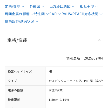
定格/性能
外形図
出力段回路図
相互干渉
周囲金属の影響
特性図
CAD
RoHS/REACH対応状況
規格認証/適合状況
定格/性能
情報更新：2025/09/04
検出ヘッドサイズ
M8
タイプ
耐スパッタコーティング、円柱型（ネジつ
電源の種類
直流3線式
検出距離
1.5mm ±10%