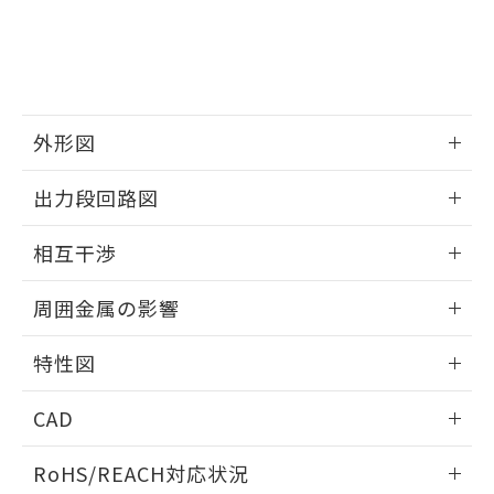
※3 非含有証明書ダウンロード
登録された部品リストについて、当社
および当社の共同利用者が、当社の製
下記の非含有証明書をダウンロードするこ
品・サービスに関するお客様との取
とができます。
合意する
キャンセル
引・商談に必要な範囲で利用すること
をご了承ください。
EU RoHS指令（10物質）の非含有証明書
※当社の共同利用者とは、
"個人情報
外形図
51物質の非含有証明書（当社基準）
の共同利用に関して"
の「1.共同利
※本証明書は発行日時点で非含有を証明す
用者の範囲」に記載されている法人を
情報更新：2025/09/04
るもので、過去に遡って非含有を証明する
出力段回路図
指します。
ものではありません。
外形図
また、RoHS指令のフタル酸エステル類４
情報更新：2025/09/04
相互干渉
物質の対応では、対応完了までの期間は出
荷製品に未対応品が混在することから備考
出力段回路図
情報更新：2025/09/04
欄に対応日を記載しておりました。
周囲金属の影響
既に当社にて対応品への在庫切替を完了
相互干渉
していることから、特段のことがない限
情報更新：2025/09/04
特性図
り、2022年1月12日より割愛しておりま
す。
周囲金属の影響
情報更新：2025/09/04
CAD
検出物体の大きさと材質による影響
ログイン/会員登録いただくと、CADデータをダウンロー
RoHS/REACH対応状況
ドすることができます。