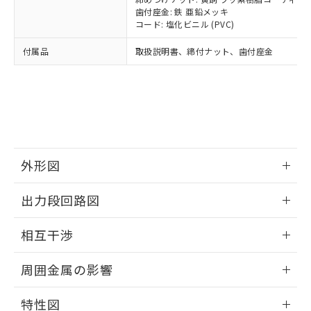
イソブチル) : 1000ppm、 BBP(フタル酸ブチルベンジ
△
一定数には満たないが在庫あり
いよう必要な手段を講じます。
ムロン制御機器販売店・当社販売員に
(DIBP) 1000ppm以下
ル) : 1000ppm、
歯付座金: 鉄 亜鉛メッキ
当社は貴社製品を、核兵器、ミサイ
但し、RoHS指令で産業用監視および制御機器に対する
DEHP(フタル酸ビス(2-エチルヘキシル)) : 1000ppm
ご相談ください。
コード: 塩化ビニル (PVC)
適用除外項目は除く。
ル、化学兵器、生物兵器またはその他
－
在庫なし(最新の在庫状況につ
オムロン制御機器販売店や当社販売拠
フタル酸エステル類の４物質については閾値を超える意
武器並びにこれらの製造装置等に一切
いては、お客様のお取引先、ま
図的な使用がないことを確認しています。
付属品
取扱説明書、締付ナット、歯付座金
点は「
販売ネットワーク
」をご確認
※2 環境保護使用期限
使用いたしません。
たはお客様担当のオムロン制御
ください。
当社は、貴社製品を第三者に販売する
機器販売店・当社販売員にご確
在庫状況および標準価格結果を当社の
※2 対応予定月
「ｅ」：有害物質（10物質）のすべてが基
場合は、上記1、2および3の内容を当
認ください)
事前の承諾なく第三者に漏洩または開
準値以下であることを示します。
該第三者に通知します。また当社は、
示しないようお願いします。
部品在庫の切り替え状況などにより、予定
「10」：通常の使用状況下において有害物
販売先および販売に係わる関係者が違
マイパーツ機能（部品リスト作成サー
空
受注生産機種、また在庫状況の
月が前後することがあります。
質が外部に漏えいし、環境に深刻な影響を
法に輸出するおそれがある場合は、取
ビス）をご利用いただくには、I-Web
白
情報を公開していない機種
及ぼさない年数を意味します。
り引きをいたしません。
メンバーズにご登録されている必要が
外形図
「－」：未確認です。当社販売部門へお問
あります。
い合わせください。
お客様が当ウェブサイト上で当社にご
情報更新：2025/09/04
※3 非含有証明書ダウンロード
出力段回路図
登録された部品リストについて、当社
および当社の共同利用者が、当社の製
外形図
下記の非含有証明書をダウンロードするこ
情報更新：2025/09/04
品・サービスに関するお客様との取
相互干渉
とができます。
合意する
キャンセル
引・商談に必要な範囲で利用すること
出力段回路図
をご了承ください。
情報更新：2025/09/04
EU RoHS指令（10物質）の非含有証明書
周囲金属の影響
※当社の共同利用者とは、
"個人情報
51物質の非含有証明書（当社基準）
の共同利用に関して"
の「1.共同利
相互干渉
情報更新：2025/09/04
※本証明書は発行日時点で非含有を証明す
用者の範囲」に記載されている法人を
特性図
るもので、過去に遡って非含有を証明する