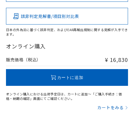
この製品の規格認証/適合状況ページへ
Pb
Hg
Cd
Cr(VI)
その他の認証はこちらのページからご検索ください
該非判定見解書/項目別対比表
X
O
O
O
日本の外為法に基づく該非判定、およびEAR再輸出規制に関する見解が入手でき
ます。
"対応済み"や非含有の記載がされた商品であっても、流通
在庫等で未対応品が混在する可能性があります。
オンライン購入
非含有品が必要な際は、弊社営業部門もしくは販売店へお
問い合わせください。
¥ 16,830
販売価格（税込）
この製品のRoHS/REACH対応状況ページへ
カートに追加
オンライン購入における出荷予定日は、カートに追加～「ご購入手続き：価
格・納期の確認」画面にてご確認ください。
カートをみる
漏れ電流特性