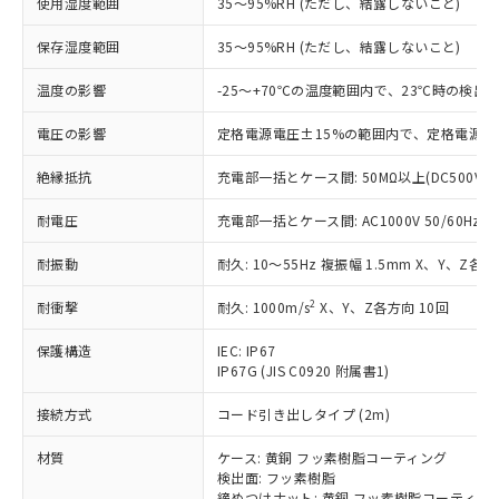
使用湿度範囲
35～95%RH (ただし、結露しないこと)
対応予定：EU RoHS指令（10物質）の非含
ご利用条件
有に対応した製品に切り替える予定のある
保存湿度範囲
35～95%RH (ただし、結露しないこと)
商品です。
対応予定なし：EU RoHS指令（10物質）の
温度の影響
-25～+70℃の温度範囲内で、23℃時の検出
以下の条件をお読みいただき、同意のうえ
非含有に非対応の商品で、対応品を出す予
ご利用ください。
定はありません。
電圧の影響
定格電源電圧±15%の範囲内で、定格電源電
調査・確認中：EU RoHS指令（10物質）の
本サービスは、当社制御機器事業取扱
※1 中国RoHS○×表
非含有の対応状況を調査中または確認中の
絶縁抵抗
充電部一括とケース間: 50MΩ以上(DC500V
商品の当社在庫状況および標準価格
商品です。
(税抜)を提供させていただくもので
「○」：最大均質材料含有率が中国RoHSの
耐電圧
充電部一括とケース間: AC1000V 50/60Hz 1m
非該当品：ライセンス料など無形物で、有
す。
基準値以下であることを示します。
害物質有無と関係のない商品です。
当社制御機器事業取扱商品の中には、
耐振動
耐久: 10～55Hz 複振幅 1.5mm X、Y、Z各方
「×」：最大均質材料含有率が中国RoHSの
仕入先様の事情により、非含有部品として
本サービスの対象外となる商品もある
基準値を超えていることを示します。
いたものが、含有品と判明した場合などや
当社は、これら貴社製品のうち、外国
ことをご了承ください。
2
耐衝撃
耐久: 1000m/s
X、Y、Z各方向 10回
「－」：未確認です。当社販売部門へお問
むを得ず変更することがあります。
為替および外国貿易法に定める商品
在庫状況および標準価格照会結果は、
い合わせください。
（以下｢規制貨物等」という）を輸出
記載している更新日時点での社内デー
保護構造
IEC: IP67
*EU RoHS指令（10物質）：
または国外への提供する場合は、日本
IP67G (JIS C0920 附属書1)
記
タに基づき作成されるものであり、閲
説明
鉛(Pb) 1000ppm以下、 水銀(Hg) 1000ppm以下、 カド
*中国RoHS10物質の基準値 (GB/T26572)：
国政府の輸出許可(または役務取引許
号
覧された時点での実際の在庫および標
ミウム(Cd) 100ppm以下、
Pb(鉛) :1000ppm、 Hg(水銀) : 1000ppm、 Cd(カドミウ
可)を取得するなどの必要な手続きを
六価クロム(Cr(Ⅵ)) 1000ppm以下、ポリ臭化ビフェニル
接続方式
コード引き出しタイプ (2m)
ム) : 100ppm、
準価格とは異なる場合があることをご
類(PBB) 1000ppm以下、ポリ臭化ジフェニルエーテル類
Cr(Ⅵ)(六価クロム) : 1000ppm、 PBBs(ポリ臭化ビフェ
とります。
了承ください。
(PBDE) 1000ppm以下、フタル酸ビス(2-エチルヘキシ
○
一定数以上の在庫あり
ニル類) : 1000ppm、 PBDEs(ポリ臭化ジフェニルエーテ
材質
ケース: 黄銅 フッ素樹脂コーティング
当社は規制貨物を破棄する場合は、完
ル) (DEHP)(別名：DOP) 1000ppm以下、フタル酸ブチ
正式な納期状況および標準価格はお客
ル類) : 1000ppm、
検出面: フッ素樹脂
ルベンジル（BBP） 1000ppm以下、フタル酸ジブチル
全に破砕するなど、違法に輸出されな
DBP(フタル酸ジブチル) : 1000ppm、 DIBP(フタル酸ジ
様のお取引先、またはお客様担当のオ
（DBP） 1000ppm以下、フタル酸ジイソブチル
締めつけナット: 黄銅 フッ素樹脂コーティン