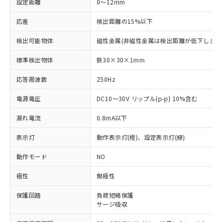
設定距離
0～12mm
応差
検出距離の15%以下
検出可能物体
磁性金属(非磁性金属は検出距離が低下します
標準検出物体
鉄30×30×1mm
応答周波数
250Hz
電源電圧
DC10～30V リップル(p-p) 10%含む
漏れ電流
0.8mA以下
表示灯
動作表示灯(橙)、設定表示灯(緑)
動作モード
NO
※1 対応状況
極性
無極性
保護回路
負荷短絡保護
対応済み：EU RoHS指令（10物質）の
サージ吸収
非含有に対応した製品が提供可能な商品で
す。