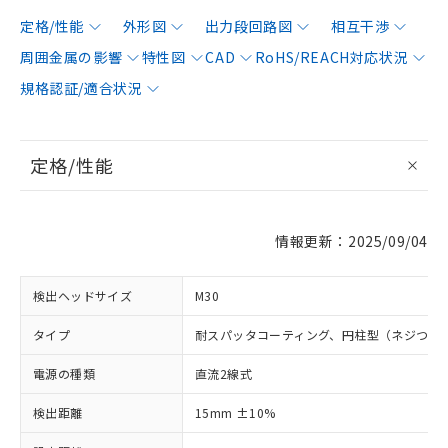
定格/性能
外形図
出力段回路図
相互干渉
周囲金属の影響
特性図
CAD
RoHS/REACH対応状況
規格認証/適合状況
定格/性能
情報更新：2025/09/04
検出ヘッドサイズ
M30
タイプ
耐スパッタコーティング、円柱型（ネジつき
電源の種類
直流2線式
検出距離
15mm ±10%