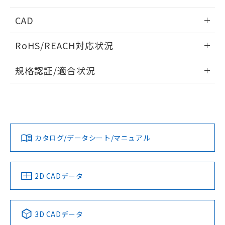
指します。
ものではありません。
周囲金属の影響
情報更新：2025/09/04
CAD
また、RoHS指令のフタル酸エステル類４
物質の対応では、対応完了までの期間は出
検出物体の大きさと材質による影響
ログイン/会員登録いただくと、CADデータをダウンロー
荷製品に未対応品が混在することから備考
RoHS/REACH対応状況
ドすることができます。
タイムチャート
欄に対応日を記載しておりました。
既に当社にて対応品への在庫切替を完了
情報更新：2026/7/29
A: 110mm以上、B: 90mm以上
規格認証/適合状況
していることから、特段のことがない限
り、2022年1月12日より割愛しておりま
ログイン/会員登録
EU RoHS
注意事項・凡例
UL認証
CSA認証
CEマーキング
す。
L: 0mm以上、φd: 45mm以上、D: 0mm以上、m: 45mm以
上、n: 45mm以上
Yes
Yes
Yes
金属埋め込み
対応状況
対応予定月
※1
※2
ダウンロードデータをご利用いただく前に、以下を必ずお読
みください。
カタログ/データシート/マニュアル
対応済み
ソフトウェアの使用条件
LR型式承認
DNV型式承認
BV型式承認
KR型式承
（イギリス
（ノルウェー
（フランス
（韓国
船舶規格）
船舶規格）
船舶規格）
船舶規格
中国 RoHS
注意事項・凡例
2D CADデータ
No
No
No
No
l: 6mm以上、φd: 45mm以上、D: 6mm以上、m: 45mm以
上、n: 45mm以上
中国 RoHS表
※1 ※2
検出領域
3D CADデータ