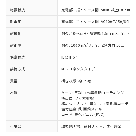
「－」：未確認です。当社販売部門へお問
むを得ず変更することがあります。
為替および外国貿易法に定める商品
在庫状況および標準価格照会結果は、
い合わせください。
（以下｢規制貨物等」という）を輸出
絶縁抵抗
充電部一括とケース間: 50MΩ以上(DC500V
記載している更新日時点での社内デー
*EU RoHS指令（10物質）：
または国外への提供する場合は、日本
記
タに基づき作成されるものであり、閲
説明
鉛(Pb) 1000ppm以下、 水銀(Hg) 1000ppm以下、 カド
*中国RoHS10物質の基準値 (GB/T26572)：
耐電圧
充電部一括とケース間: AC1000V 50/60Hz 1
国政府の輸出許可(または役務取引許
号
覧された時点での実際の在庫および標
ミウム(Cd) 100ppm以下、
Pb(鉛) :1000ppm、 Hg(水銀) : 1000ppm、 Cd(カドミウ
可)を取得するなどの必要な手続きを
六価クロム(Cr(Ⅵ)) 1000ppm以下、ポリ臭化ビフェニル
ム) : 100ppm、
準価格とは異なる場合があることをご
類(PBB) 1000ppm以下、ポリ臭化ジフェニルエーテル類
耐振動
耐久: 10～55Hz 複振幅 1.5mm X、Y、Z各
Cr(Ⅵ)(六価クロム) : 1000ppm、 PBBs(ポリ臭化ビフェ
とります。
了承ください。
(PBDE) 1000ppm以下、フタル酸ビス(2-エチルヘキシ
○
一定数以上の在庫あり
ニル類) : 1000ppm、 PBDEs(ポリ臭化ジフェニルエーテ
当社は規制貨物を破棄する場合は、完
ル) (DEHP)(別名：DOP) 1000ppm以下、フタル酸ブチ
正式な納期状況および標準価格はお客
ル類) : 1000ppm、
2
耐衝撃
耐久: 1000m/s
X、Y、Z各方向 10回
ルベンジル（BBP） 1000ppm以下、フタル酸ジブチル
全に破砕するなど、違法に輸出されな
DBP(フタル酸ジブチル) : 1000ppm、 DIBP(フタル酸ジ
様のお取引先、またはお客様担当のオ
（DBP） 1000ppm以下、フタル酸ジイソブチル
イソブチル) : 1000ppm、 BBP(フタル酸ブチルベンジ
△
一定数には満たないが在庫あり
いよう必要な手段を講じます。
ムロン制御機器販売店・当社販売員に
(DIBP) 1000ppm以下
ル) : 1000ppm、
保護構造
IEC: IP67
当社は貴社製品を、核兵器、ミサイ
但し、RoHS指令で産業用監視および制御機器に対する
DEHP(フタル酸ビス(2-エチルヘキシル)) : 1000ppm
ご相談ください。
適用除外項目は除く。
ル、化学兵器、生物兵器またはその他
－
在庫なし(最新の在庫状況につ
オムロン制御機器販売店や当社販売拠
接続方式
M12コネクタタイプ
フタル酸エステル類の４物質については閾値を超える意
武器並びにこれらの製造装置等に一切
いては、お客様のお取引先、ま
図的な使用がないことを確認しています。
点は「
販売ネットワーク
」をご確認
※2 環境保護使用期限
使用いたしません。
たはお客様担当のオムロン制御
質量
梱包状態: 約160g
ください。
当社は、貴社製品を第三者に販売する
機器販売店・当社販売員にご確
在庫状況および標準価格結果を当社の
※2 対応予定月
「ｅ」：有害物質（10物質）のすべてが基
場合は、上記1、2および3の内容を当
材質
ケース: 黄銅 フッ素樹脂コーティング
認ください)
事前の承諾なく第三者に漏洩または開
準値以下であることを示します。
検出面: フッ素樹脂
該第三者に通知します。また当社は、
示しないようお願いします。
締めつけナット: 黄銅 フッ素樹脂コーティ
部品在庫の切り替え状況などにより、予定
「10」：通常の使用状況下において有害物
販売先および販売に係わる関係者が違
マイパーツ機能（部品リスト作成サー
空
受注生産機種、また在庫状況の
歯付座金: 鉄 亜鉛メッキ
月が前後することがあります。
質が外部に漏えいし、環境に深刻な影響を
法に輸出するおそれがある場合は、取
ビス）をご利用いただくには、I-Web
白
情報を公開していない機種
コード: 塩化ビニル (PVC)
及ぼさない年数を意味します。
り引きをいたしません。
メンバーズにご登録されている必要が
「－」：未確認です。当社販売部門へお問
あります。
付属品
取扱説明書、締付ナット、歯付座金
い合わせください。
お客様が当ウェブサイト上で当社にご