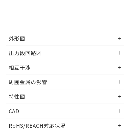
※3 非含有証明書ダウンロード
登録された部品リストについて、当社
および当社の共同利用者が、当社の製
下記の非含有証明書をダウンロードするこ
品・サービスに関するお客様との取
とができます。
合意する
キャンセル
引・商談に必要な範囲で利用すること
をご了承ください。
EU RoHS指令（10物質）の非含有証明書
※当社の共同利用者とは、
"個人情報
51物質の非含有証明書（当社基準）
外形図
の共同利用に関して"
の「1.共同利
※本証明書は発行日時点で非含有を証明す
用者の範囲」に記載されている法人を
情報更新：2025/09/04
るもので、過去に遡って非含有を証明する
指します。
出力段回路図
ものではありません。
また、RoHS指令のフタル酸エステル類４
外形図
情報更新：2025/09/04
相互干渉
物質の対応では、対応完了までの期間は出
荷製品に未対応品が混在することから備考
出力段回路図
情報更新：2025/09/04
欄に対応日を記載しておりました。
周囲金属の影響
既に当社にて対応品への在庫切替を完了
相互干渉
していることから、特段のことがない限
情報更新：2025/09/04
特性図
り、2022年1月12日より割愛しておりま
す。
周囲金属の影響
情報更新：2025/09/04
CAD
検出物体の大きさと材質による影響
ログイン/会員登録いただくと、CADデータをダウンロー
RoHS/REACH対応状況
ドすることができます。