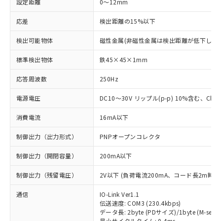
設定距離
0～12mm
応差
検出距離の15%以下
検出可能物体
磁性金属(非磁性金属は検出距離が低下します
標準検出物体
鉄45×45×1mm
応答周波数
250Hz
電源電圧
DC10～30V リップル(p-p) 10%含む、Class
消費電流
16mA以下
制御出力（出力形式）
PNPオープンコレクタ
制御出力（開閉容量）
200mA以下
制御出力（残留電圧）
2V以下 (負荷電流200mA、コード長2m時)
通信
IO-Link Ver1.1
伝送速度: COM3 (230.4kbps)
データ長: 2byte (PDサイズ)/1byte (M-seque
最小サイクルタイム: 0.4ms