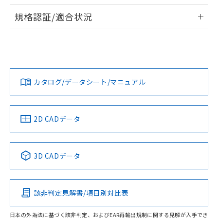
情報更新：2026/7/29
A: 110mm以上、B: 90mm以上
規格認証/適合状況
ログイン/会員登録
EU RoHS
注意事項・凡例
UL認証
CSA認証
CEマーキング
L: 0mm以上、φd: 45mm以上、D: 0mm以上、m: 45mm以
上、n: 45mm以上
Yes
Yes
Yes
金属埋め込み
対応状況
対応予定月
※1
※2
ダウンロードデータをご利用いただく前に、以下を必ずお読
みください。
カタログ/データシート/マニュアル
対応済み
ソフトウェアの使用条件
LR型式承認
DNV型式承認
BV型式承認
KR型式承
タイムチャート
（イギリス
（ノルウェー
（フランス
（韓国
船舶規格）
船舶規格）
船舶規格）
船舶規格
中国 RoHS
注意事項・凡例
2D CADデータ
No
No
No
No
l: 6mm以上、φd: 45mm以上、D: 6mm以上、m: 45mm以
上、n: 45mm以上
中国 RoHS表
※1 ※2
検出領域
3D CADデータ
この製品の規格認証/適合状況ページへ
Pb
Hg
Cd
Cr(VI)
その他の認証はこちらのページからご検索ください
該非判定見解書/項目別対比表
X
O
O
O
日本の外為法に基づく該非判定、およびEAR再輸出規制に関する見解が入手でき