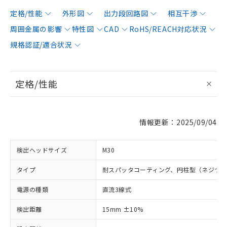
定格/性能
外形図
出力段回路図
相互干渉
周囲金属の影響
特性図
CAD
RoHS/REACH対応状況
規格認証/適合状況
定格/性能
情報更新：2025/09/04
検出ヘッドサイズ
M30
タイプ
耐スパッタコーティング、円柱型（ネジつ
電源の種類
直流3線式
検出距離
15mm ±10%