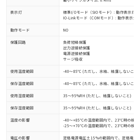
表示灯
標準I/Oモード（SIOモード）: 動作表示灯(
IO-Linkモード（COMモード）: 動作表示灯(
※1 対応状況
動作モード
NO
対応済み：EU RoHS指令（10物質）の
保護回路
負荷短絡保護
非含有に対応した製品が提供可能な商品で
出力逆接続保護
す。
電源逆接続保護
対応予定：EU RoHS指令（10物質）の非含
サージ吸収
ご利用条件
有に対応した製品に切り替える予定のある
商品です。
使用温度範囲
-40～85℃ (ただし、氷結、結露しないこと)
対応予定なし：EU RoHS指令（10物質）の
以下の条件をお読みいただき、同意のうえ
非含有に非対応の商品で、対応品を出す予
保存温度範囲
-40～85℃ (ただし、氷結、結露しないこと)
ご利用ください。
定はありません。
使用湿度範囲
35～95%RH (ただし、結露しないこと)
調査・確認中：EU RoHS指令（10物質）の
本サービスは、当社制御機器事業取扱
※1 中国RoHS○×表
非含有の対応状況を調査中または確認中の
商品の当社在庫状況および標準価格
保存湿度範囲
35～95%RH (ただし、結露しないこと)
商品です。
(税抜)を提供させていただくもので
「○」：最大均質材料含有率が中国RoHSの
非該当品：ライセンス料など無形物で、有
す。
温度の影響
-40～+85℃の温度範囲内で、23℃時の検
基準値以下であることを示します。
害物質有無と関係のない商品です。
当社制御機器事業取扱商品の中には、
-25～+70℃の温度範囲内で、23℃時の検
「×」：最大均質材料含有率が中国RoHSの
仕入先様の事情により、非含有部品として
本サービスの対象外となる商品もある
基準値を超えていることを示します。
いたものが、含有品と判明した場合などや
当社は、これら貴社製品のうち、外国
電圧の影響
定格電源電圧±15%の範囲内で、定格電源
ことをご了承ください。