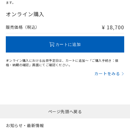
ます。
"対応済み"や非含有の記載がされた商品であっても、流通
在庫等で未対応品が混在する可能性があります。
オンライン購入
非含有品が必要な際は、弊社営業部門もしくは販売店へお
問い合わせください。
¥ 18,700
販売価格（税込）
この製品のRoHS/REACH対応状況ページへ
カートに追加
オンライン購入における出荷予定日は、カートに追加～「ご購入手続き：価
格・納期の確認」画面にてご確認ください。
カートをみる
ページ先頭へ戻る
お知らせ・最新情報