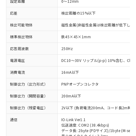
設定距離
0～12mm
応差
検出距離の15%以下
検出可能物体
磁性金属(非磁性金属は検出距離が低下します
標準検出物体
鉄45×45×1mm
応答周波数
250Hz
電源電圧
DC10～30V リップル(p-p) 10%含む、Class
消費電流
16mA以下
制御出力（出力形式）
PNPオープンコレクタ
制御出力（開閉容量）
200mA以下
制御出力（残留電圧）
2V以下 (負荷電流200mA、コード長2m時)
通信
IO-Link Ver1.1
伝送速度: COM2 (38.4kbps)
データ長: 2byte (PDサイズ)/1byte (M-seque
最小サイクルタイム: 2.3ms