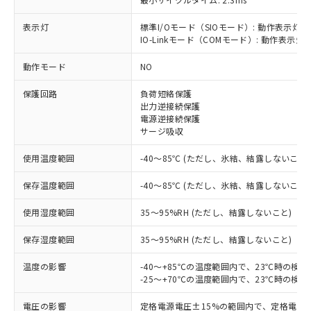
表示灯
標準I/Oモード（SIOモード）: 動作表示灯(
IO-Linkモード（COMモード）: 動作表示灯(
※1 対応状況
動作モード
NO
対応済み：EU RoHS指令（10物質）の
保護回路
負荷短絡保護
非含有に対応した製品が提供可能な商品で
出力逆接続保護
す。
電源逆接続保護
対応予定：EU RoHS指令（10物質）の非含
サージ吸収
ご利用条件
有に対応した製品に切り替える予定のある
商品です。
使用温度範囲
-40～85℃ (ただし、氷結、結露しないこと)
対応予定なし：EU RoHS指令（10物質）の
以下の条件をお読みいただき、同意のうえ
非含有に非対応の商品で、対応品を出す予
保存温度範囲
-40～85℃ (ただし、氷結、結露しないこと)
ご利用ください。
定はありません。
使用湿度範囲
35～95%RH (ただし、結露しないこと)
調査・確認中：EU RoHS指令（10物質）の
本サービスは、当社制御機器事業取扱
※1 中国RoHS○×表
非含有の対応状況を調査中または確認中の
商品の当社在庫状況および標準価格
保存湿度範囲
35～95%RH (ただし、結露しないこと)
商品です。
(税抜)を提供させていただくもので
「○」：最大均質材料含有率が中国RoHSの
非該当品：ライセンス料など無形物で、有
す。
温度の影響
-40～+85℃の温度範囲内で、23℃時の検
基準値以下であることを示します。
害物質有無と関係のない商品です。
当社制御機器事業取扱商品の中には、
-25～+70℃の温度範囲内で、23℃時の検
「×」：最大均質材料含有率が中国RoHSの
仕入先様の事情により、非含有部品として
本サービスの対象外となる商品もある
基準値を超えていることを示します。
いたものが、含有品と判明した場合などや
当社は、これら貴社製品のうち、外国
電圧の影響
定格電源電圧±15%の範囲内で、定格電源
ことをご了承ください。