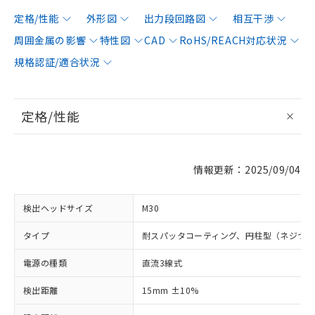
定格/性能
外形図
出力段回路図
相互干渉
周囲金属の影響
特性図
CAD
RoHS/REACH対応状況
規格認証/適合状況
定格/性能
情報更新：2025/09/04
検出ヘッドサイズ
M30
タイプ
耐スパッタコーティング、円柱型（ネジつ
電源の種類
直流3線式
検出距離
15mm ±10%