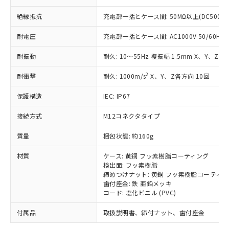
「－」：未確認です。当社販売部門へお問
むを得ず変更することがあります。
為替および外国貿易法に定める商品
在庫状況および標準価格照会結果は、
い合わせください。
（以下｢規制貨物等」という）を輸出
絶縁抵抗
充電部一括とケース間: 50MΩ以上(DC500V
記載している更新日時点での社内デー
*EU RoHS指令（10物質）：
または国外への提供する場合は、日本
記
タに基づき作成されるものであり、閲
説明
鉛(Pb) 1000ppm以下、 水銀(Hg) 1000ppm以下、 カド
*中国RoHS10物質の基準値 (GB/T26572)：
耐電圧
充電部一括とケース間: AC1000V 50/60Hz 1
国政府の輸出許可(または役務取引許
号
覧された時点での実際の在庫および標
ミウム(Cd) 100ppm以下、
Pb(鉛) :1000ppm、 Hg(水銀) : 1000ppm、 Cd(カドミウ
可)を取得するなどの必要な手続きを
六価クロム(Cr(Ⅵ)) 1000ppm以下、ポリ臭化ビフェニル
ム) : 100ppm、
準価格とは異なる場合があることをご
類(PBB) 1000ppm以下、ポリ臭化ジフェニルエーテル類
耐振動
耐久: 10～55Hz 複振幅 1.5mm X、Y、Z各
Cr(Ⅵ)(六価クロム) : 1000ppm、 PBBs(ポリ臭化ビフェ
とります。
了承ください。
(PBDE) 1000ppm以下、フタル酸ビス(2-エチルヘキシ
○
一定数以上の在庫あり
ニル類) : 1000ppm、 PBDEs(ポリ臭化ジフェニルエーテ
当社は規制貨物を破棄する場合は、完
ル) (DEHP)(別名：DOP) 1000ppm以下、フタル酸ブチ
正式な納期状況および標準価格はお客
ル類) : 1000ppm、
2
耐衝撃
耐久: 1000m/s
X、Y、Z各方向 10回
ルベンジル（BBP） 1000ppm以下、フタル酸ジブチル
全に破砕するなど、違法に輸出されな
DBP(フタル酸ジブチル) : 1000ppm、 DIBP(フタル酸ジ
様のお取引先、またはお客様担当のオ
（DBP） 1000ppm以下、フタル酸ジイソブチル
イソブチル) : 1000ppm、 BBP(フタル酸ブチルベンジ
△
一定数には満たないが在庫あり
いよう必要な手段を講じます。
ムロン制御機器販売店・当社販売員に
(DIBP) 1000ppm以下
ル) : 1000ppm、
保護構造
IEC: IP67
当社は貴社製品を、核兵器、ミサイ
但し、RoHS指令で産業用監視および制御機器に対する
DEHP(フタル酸ビス(2-エチルヘキシル)) : 1000ppm
ご相談ください。
適用除外項目は除く。
ル、化学兵器、生物兵器またはその他
－
在庫なし(最新の在庫状況につ
オムロン制御機器販売店や当社販売拠
接続方式
M12コネクタタイプ
フタル酸エステル類の４物質については閾値を超える意
武器並びにこれらの製造装置等に一切
いては、お客様のお取引先、ま
図的な使用がないことを確認しています。
点は「
販売ネットワーク
」をご確認
※2 環境保護使用期限
使用いたしません。
たはお客様担当のオムロン制御
質量
梱包状態: 約160g
ください。
当社は、貴社製品を第三者に販売する
機器販売店・当社販売員にご確
在庫状況および標準価格結果を当社の
※2 対応予定月
「ｅ」：有害物質（10物質）のすべてが基
場合は、上記1、2および3の内容を当
材質
ケース: 黄銅 フッ素樹脂コーティング
認ください)
事前の承諾なく第三者に漏洩または開
準値以下であることを示します。
検出面: フッ素樹脂
該第三者に通知します。また当社は、
示しないようお願いします。
締めつけナット: 黄銅 フッ素樹脂コーティ
部品在庫の切り替え状況などにより、予定
「10」：通常の使用状況下において有害物
販売先および販売に係わる関係者が違
マイパーツ機能（部品リスト作成サー
空
受注生産機種、また在庫状況の
歯付座金: 鉄 亜鉛メッキ
月が前後することがあります。
質が外部に漏えいし、環境に深刻な影響を
法に輸出するおそれがある場合は、取
ビス）をご利用いただくには、I-Web
白
情報を公開していない機種
コード: 塩化ビニル (PVC)
及ぼさない年数を意味します。
り引きをいたしません。
メンバーズにご登録されている必要が
「－」：未確認です。当社販売部門へお問
あります。
付属品
取扱説明書、締付ナット、歯付座金
い合わせください。
お客様が当ウェブサイト上で当社にご