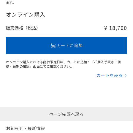
ます。
"対応済み"や非含有の記載がされた商品であっても、流通
在庫等で未対応品が混在する可能性があります。
オンライン購入
非含有品が必要な際は、弊社営業部門もしくは販売店へお
問い合わせください。
¥ 18,700
販売価格（税込）
この製品のRoHS/REACH対応状況ページへ
カートに追加
オンライン購入における出荷予定日は、カートに追加～「ご購入手続き：価
格・納期の確認」画面にてご確認ください。
カートをみる
ページ先頭へ戻る
お知らせ・最新情報