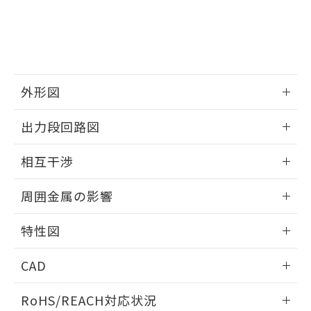
※3 非含有証明書ダウンロード
登録された部品リストについて、当社
および当社の共同利用者が、当社の製
下記の非含有証明書をダウンロードするこ
品・サービスに関するお客様との取
とができます。
合意する
キャンセル
引・商談に必要な範囲で利用すること
をご了承ください。
EU RoHS指令（10物質）の非含有証明書
※当社の共同利用者とは、
"個人情報
51物質の非含有証明書（当社基準）
外形図
の共同利用に関して"
の「1.共同利
※本証明書は発行日時点で非含有を証明す
用者の範囲」に記載されている法人を
情報更新：2025/09/04
るもので、過去に遡って非含有を証明する
指します。
出力段回路図
ものではありません。
また、RoHS指令のフタル酸エステル類４
外形図
情報更新：2025/09/04
相互干渉
物質の対応では、対応完了までの期間は出
荷製品に未対応品が混在することから備考
出力段回路図
情報更新：2025/09/04
欄に対応日を記載しておりました。
周囲金属の影響
既に当社にて対応品への在庫切替を完了
相互干渉
していることから、特段のことがない限
情報更新：2025/09/04
特性図
り、2022年1月12日より割愛しておりま
す。
周囲金属の影響
情報更新：2025/09/04
CAD
検出物体の大きさと材質による影響
ログイン/会員登録いただくと、CADデータをダウンロー
RoHS/REACH対応状況
ドすることができます。