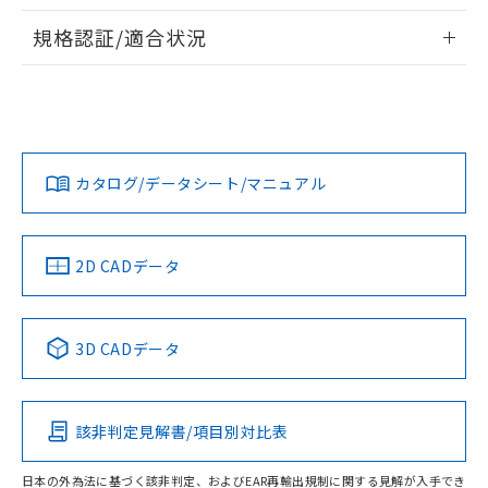
情報更新：2026/7/29
A: 110mm以上、B: 90mm以上
規格認証/適合状況
ログイン/会員登録
EU RoHS
注意事項・凡例
UL認証
CSA認証
CEマーキング
L: 0mm以上、φd: 45mm以上、D: 0mm以上、m: 45mm以
上、n: 45mm以上
Yes
Yes
Yes
金属埋め込み
対応状況
対応予定月
※1
※2
ダウンロードデータをご利用いただく前に、以下を必ずお読
みください。
カタログ/データシート/マニュアル
対応済み
ソフトウェアの使用条件
LR型式承認
DNV型式承認
BV型式承認
KR型式承
タイムチャート
（イギリス
（ノルウェー
（フランス
（韓国
船舶規格）
船舶規格）
船舶規格）
船舶規格
中国 RoHS
注意事項・凡例
2D CADデータ
No
No
No
No
l: 6mm以上、φd: 45mm以上、D: 6mm以上、m: 45mm以
上、n: 45mm以上
中国 RoHS表
※1 ※2
検出領域
3D CADデータ
この製品の規格認証/適合状況ページへ
Pb
Hg
Cd
Cr(VI)
その他の認証はこちらのページからご検索ください
該非判定見解書/項目別対比表
X
O
O
O
日本の外為法に基づく該非判定、およびEAR再輸出規制に関する見解が入手でき