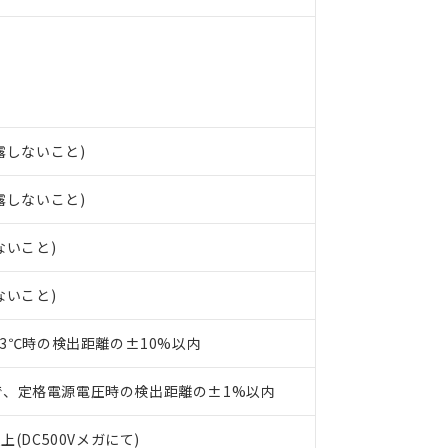
ンス料など無形物で、有害物質有無と関係のない商品です。
○×表
より、非含有部品としていたものが、含有品と判明した場合などやむ
みいただき、同意のうえご利用ください。
材料含有率が中国RoHSの基準値以下であることを示します。
材料含有率が中国RoHSの基準値を超えていることを示します。
、当社制御機器事業取扱商品の当社在庫状況および標準価格(税抜)
ら貴社製品のうち、外国為替および外国貿易法に定める商品（以下｢
質）：
す。当社販売部門へお問い合わせください。
 水銀(Hg) 1000ppm以下、 カドミウム(Cd) 100ppm以下、
たは国外への提供する場合は、日本国政府の輸出許可(または役務取
000ppm以下、ポリ臭化ビフェニル類(PBB) 1000ppm以下、ポリ臭化ジフェニルエーテル類(P
事業取扱商品の中には、本サービスの対象外となる商品もあること
手続きをとります。
キシル) (DEHP)(別名：DOP) 1000ppm以下、フタル酸ブチルベンジル（BBP） 100
(GB/T26572)：
以下、フタル酸ジイソブチル (DIBP) 1000ppm以下
び標準価格照会結果は、記載している更新日時点での社内データに
物を破棄する場合は、完全に破砕するなど、違法に輸出されないよ
結露しないこと)
(水銀) : 1000ppm、 Cd(カドミウム) : 100ppm、
業用監視および制御機器に対する適用除外項目は除く。
覧された時点での実際の在庫および標準価格とは異なる場合がある
1000ppm、 PBBs(ポリ臭化ビフェニル類) : 1000ppm、 PBDEs(ポリ臭化ジフェニルエーテル類
物質については閾値を超える意図的な使用がないことを確認しています。
上の在庫あり
 1000ppm、 DIBP(フタル酸ジイソブチル) : 1000ppm、 BBP(フタル酸ブチルベンジル) :
品を、核兵器、ミサイル、化学兵器、生物兵器またはその他武器並
結露しないこと)
チルヘキシル)) : 1000ppm
況および標準価格はお客様のお取引先、またはお客様担当のオムロ
用いたしません。
ご相談ください。
は満たないが在庫あり
製品を第三者に販売する場合は、上記1、2および3の内容を当該第
ないこと)
機器販売店や当社販売拠点は「
販売ネットワーク
」をご確認くだ
販売先および販売に係わる関係者が違法に輸出するおそれがある場
用期限
び標準価格結果を当社の事前の承諾なく第三者に漏洩または開示し
え状況などにより、予定月が前後することがあります。
(最新の在庫状況については、お客様のお取引先、またはお客様担当
ないこと)
（10物質）のすべてが基準値以下であることを示します。
店・当社販売員にご確認ください)
能（部品リスト作成サービス）をご利用いただくには、I-Webメン
使用状況下において有害物質が外部に漏えいし、環境に深刻な影響を
あります。
23℃時の検出距離の±10%以内
機種、また在庫状況の情報を公開していない機種
ェブサイト上で当社にご登録された部品リストについて、当社およ
書ダウンロード
す。当社販売部門へお問い合わせください。
品・サービスに関するお客様との取引・商談に必要な範囲で利用す
合意する
キャンセル
で、定格電源電圧時の検出距離の±1%以内
書をダウンロードすることができます。
利用者とは、
"個人情報の共同利用に関して"
の「1.共同利用者の
上(DC500Vメガにて)
します。
10物質）の非含有証明書