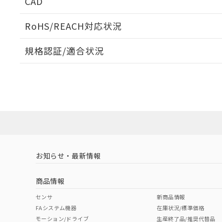
CAD
検出物体の大きさと材質による影響
ログイン/会員登録いただくと、CADデータをダウンロ
RoHS/REACH対応状況
規格認証/適合状況
EU RoHS
注意事項・凡例
A: 70mm以上、B: 45mm以上
UL認証
CSA認証
CEマーキング
L: 0mm以上、φd: 50mm以上、D: 0mm以上、m: 36mm以
ダウンロードデータをご利用いただく前に、以下を必ずお読
Yes
Yes
Yes
対応状況
対応予定月
※1
※2
金属埋め込み
ソフトウェアの使用条件
対応済み
LR型式承認
DNV型式承認
BV型式承認
KR
（イギリス
（ノルウェー
（フランス
（
お知らせ・最新情報
中国 RoHS
注意事項・凡例
船舶規格）
船舶規格）
船舶規格）
船
商品情報
No
No
No
No
検出領域
中国 RoHS表
※1 ※2
センサ
新商品情報
l: 4mm以上、φd: 50mm以上、D: 4mm以上、m: 36mm以上
FAシステム機器
在庫状況/標準価格
Pb
Hg
Cd
Cr(V
モーション/ドライブ
生産終了品/推奨代替品