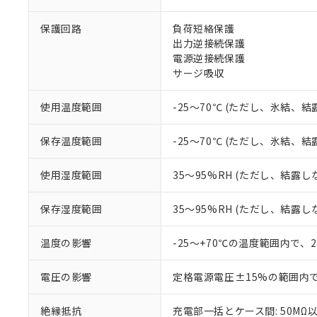
非該当品：ライセ
※1 中国RoHS
仕入先様の事情に
保護回路
負荷短絡保護
があります。
以下の条件をお読
「○」：最大均質
出力逆接続保護
「×」：最大均質
電源逆接続保護
本サービスは
当社は、これ
*EU RoHS指令（10物
「－」：未確認で
鉛(Pb) 1000ppm以下、
サージ吸収
くものです。
う）を輸出ま
記
説明
六価クロム(Cr(Ⅵ)) 1
当社制御機器
などの必要な
フタル酸ビス(2-エチルヘ
号
*中国RoHS10物質の基準値 
ル（DBP） 1000ppm
在庫状況およ
当社は規制貨
使用温度範囲
-25～70℃ (ただし、氷結、
Pb(鉛) :1000ppm、 Hg
但し、RoHS指令で産
のであり、閲
ます。
Cr(Ⅵ)(六価クロム) : 
フタル酸エステル類の４
○
一定数以
DBP(フタル酸ジブチル) :
い。
当社は貴社製
保存温度範囲
-25～70℃ (ただし、氷結、
DEHP(フタル酸ビス(2-エ
正式な納期状
置等に一切使
当社販売員に
※2 対応予定月
△
一定数に
当社は、貴社
使用湿度範囲
35～95%RH (ただし、結露し
オムロン制御
また当社は、
※2 環境保護使
在庫状況およ
部品在庫の切り替
たしません。
－
在庫なし
保存湿度範囲
35～95%RH (ただし、結露し
す。
「ｅ」：有害物質
機器販売
マイパーツ機
「10」：通常の
ている必要が
温度の影響
-25～+70℃の温度範囲内で、
味します。
空
受注生産
お客様が当ウ
※3 非含有証明
「－」：未確認で
白
が、当社の製
電圧の影響
定格電源電圧±15%の範囲内
さい。
下記の非含有証明
※当社の共同
絶縁抵抗
充電部一括とケース間: 50MΩ以
いる法人を指
EU RoHS指令（