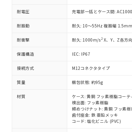
51物質の非含有証
※本証明書は発行
耐電圧
充電部一括とケース間: AC1000V 
また、RoHS指
混在することから
耐振動
耐久: 10～55Hz 複振幅 1.5m
既に当社にて対応
り割愛しておりま
2
耐衝撃
耐久: 1000m/s
X、Y、Z各方向
保護構造
IEC: IP67
接続方式
M12コネクタタイプ
質量
梱包状態: 約95g
材質
ケース: 黄銅 フッ素樹脂コー
検出面: フッ素樹脂
締めつけナット: 黄銅 フッ素
歯付座金: 鉄 亜鉛メッキ
コード: 塩化ビニル (PVC)