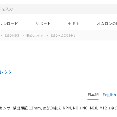
ウンロード
サポート
セミナ
オムロンの
>
E2EQ NEXT
>
形式セレクタ
>
E2EQ-X12C318-M1
セレクタ
日本語
English
, 検出距離 12mm, 直流3線式, NPN, NO＋NC, M18, M12コ