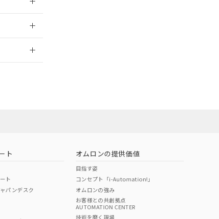
2026/7/29
ート
オムロンの提供価値
目指す姿
ポート
コンセプト「i-Automation!」
ジャパンデスク
オムロンの強み
お客様との共創拠点
AUTOMATION CENTER
DIBP
BBP
DEHP
環境保護
技術を磨く現場