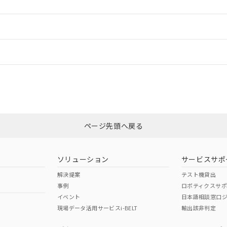
ードすることができます。
情報更新：
ログイン/会員登録
CCC認証
電波法
上、n: 54mm以上
みください。
N/A
N/A
非含有証明書
※3
ページ先頭へ戻る
ダウンロードはこちら
型式承認
NK型式承認
ABS型式承認
韓国
（日本
（アメリカ
ソリューション
サービスサポ
舶規格）
船舶規格）
船舶規格）
解決提案
テスト機貸出
事例
ロボティクスサ
No
No
イベント
日本語相談窓口
、n: 54mm以上
現場データ活用サービスi-BELT
輸出該非判定
I)
PBBs
PBDEs
DBP