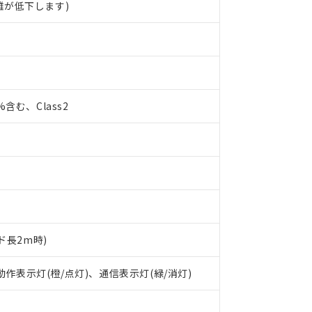
離が低下します)
0%含む、Class2
ド長2m時)
 RoHS指令（10物質）の非含有に対応した製品が提供可能な商品です
oHS指令（10物質）の非含有に対応した製品に切り替える予定のある
 動作表示灯(橙/点灯)、通信表示灯(緑/消灯)
 RoHS指令（10物質）の非含有に非対応の商品で、対応品を出す予
 RoHS指令（10物質）の非含有の対応状況を調査中または確認中の