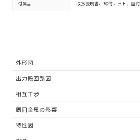
付属品
取扱説明書、締付ナット、歯
外形図
出力段回路図
外形図
相互干渉
出力段回路図
周囲金属の影響
相互干渉
特性図
周囲金属の影響