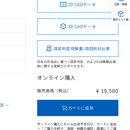
2D CADデータ
在庫・価格
無料テスト機
3D CADデータ
該非判定見解書/項目別対比表
日本の外為法に基づく該非判定、およびEAR再輸出規
制に関する見解が入手できます。
オンライン購入
¥ 19,580
販売価格（税込）
状況
カートに追加
オンライン購入における出荷予定日は、カートに追加
～「ご購入手続き：価格・納期の確認」画面にてご確