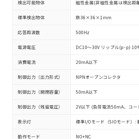
検出可能物体
磁性金属(非磁性金属は検出距
標準検出物体
鉄36×36×1mm
応答周波数
500Hz
電源電圧
DC10～30V リップル(p-p) 1
消費電流
20mA以下
制御出力（出力形式）
NPNオープンコレクタ
制御出力（開閉容量）
50mA以下
※1 対応状況
制御出力（残留電圧）
2V以下 (負荷電流50mA、コー
対応済み：EU
対応予定：EU R
表示灯
標準I/Oモード（SIOモード）:
対応予定なし：EU
調査・確認中：EU
ご利用条件
動作モード
NO+NC