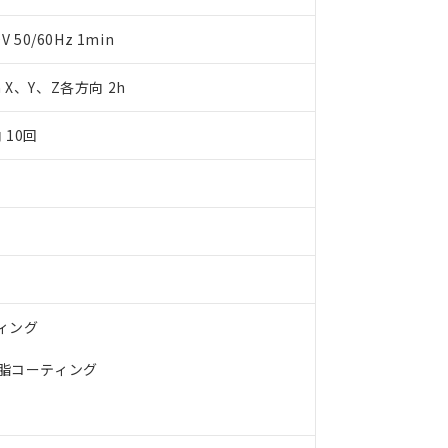
明書（当社基準）
日時点で非含有を証明するもので、過去に遡って非含有を証明するも
50/60Hz 1min
令のフタル酸エステル類４物質の対応では、対応完了までの期間は出
備考欄に対応日を記載しておりました。
m X、Y、Z各方向 2h
品への在庫切替を完了していることから、特段のことがない限り、20
す。
 10回
ティング
樹脂コーティング