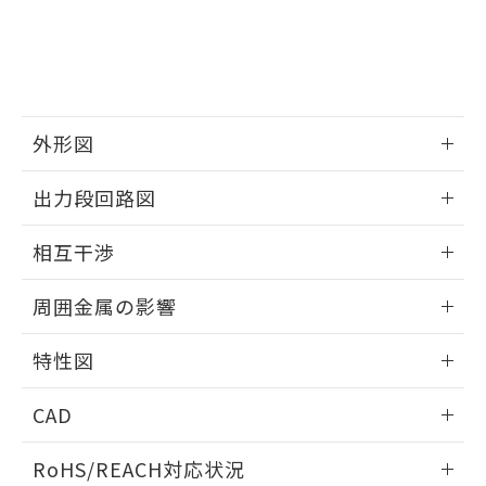
※3 非含有証明書ダウンロード
登録された部品リストについて、当社
および当社の共同利用者が、当社の製
下記の非含有証明書をダウンロードするこ
品・サービスに関するお客様との取
とができます。
合意する
キャンセル
引・商談に必要な範囲で利用すること
をご了承ください。
EU RoHS指令（10物質）の非含有証明書
※当社の共同利用者とは、
"個人情報
51物質の非含有証明書（当社基準）
外形図
の共同利用に関して"
の「1.共同利
※本証明書は発行日時点で非含有を証明す
用者の範囲」に記載されている法人を
情報更新：2025/09/04
るもので、過去に遡って非含有を証明する
指します。
出力段回路図
ものではありません。
また、RoHS指令のフタル酸エステル類４
外形図
情報更新：2025/09/04
相互干渉
物質の対応では、対応完了までの期間は出
荷製品に未対応品が混在することから備考
出力段回路図
情報更新：2025/09/04
欄に対応日を記載しておりました。
周囲金属の影響
既に当社にて対応品への在庫切替を完了
相互干渉
していることから、特段のことがない限
情報更新：2025/09/04
特性図
り、2022年1月12日より割愛しておりま
す。
周囲金属の影響
情報更新：2025/09/04
CAD
検出物体の大きさと材質による影響
ログイン/会員登録いただくと、CADデータをダウンロー
RoHS/REACH対応状況
ドすることができます。