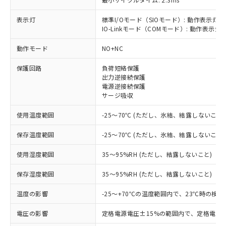
表示灯
標準I/Oモード（SIOモード）: 動作表示灯(
IO-Linkモード（COMモード）: 動作表示灯(
※1 対応状況
動作モード
NO+NC
対応済み：EU RoHS指令（10物質）の
保護回路
負荷短絡保護
非含有に対応した製品が提供可能な商品で
出力逆接続保護
す。
電源逆接続保護
対応予定：EU RoHS指令（10物質）の非含
サージ吸収
ご利用条件
有に対応した製品に切り替える予定のある
商品です。
使用温度範囲
-25～70℃ (ただし、氷結、結露しないこと)
対応予定なし：EU RoHS指令（10物質）の
以下の条件をお読みいただき、同意のうえ
非含有に非対応の商品で、対応品を出す予
保存温度範囲
-25～70℃ (ただし、氷結、結露しないこと)
ご利用ください。
定はありません。
使用湿度範囲
35～95%RH (ただし、結露しないこと)
調査・確認中：EU RoHS指令（10物質）の
本サービスは、当社制御機器事業取扱
※1 中国RoHS○×表
非含有の対応状況を調査中または確認中の
商品の当社在庫状況および標準価格
保存湿度範囲
35～95%RH (ただし、結露しないこと)
商品です。
(税抜)を提供させていただくもので
「○」：最大均質材料含有率が中国RoHSの
非該当品：ライセンス料など無形物で、有
す。
温度の影響
-25～+70℃の温度範囲内で、23℃時の検
基準値以下であることを示します。
害物質有無と関係のない商品です。
当社制御機器事業取扱商品の中には、
「×」：最大均質材料含有率が中国RoHSの
仕入先様の事情により、非含有部品として
本サービスの対象外となる商品もある
電圧の影響
定格電源電圧±15%の範囲内で、定格電源
基準値を超えていることを示します。
いたものが、含有品と判明した場合などや
当社は、これら貴社製品のうち、外国
ことをご了承ください。