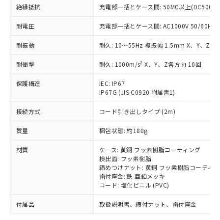
「－」：未確認です。当社販売部門へお問
むを得ず変更することがあります。
為替および外国貿易法に定める商品
絶縁抵抗
充電部一括とケース間: 50MΩ以上(DC500V
在庫状況および標準価格照会結果は、
い合わせください。
（以下｢規制貨物等」という）を輸出
記載している更新日時点での社内デー
*EU RoHS指令（10物質）：
または国外への提供する場合は、日本
耐電圧
充電部一括とケース間: AC1000V 50/60Hz 1
記
タに基づき作成されるものであり、閲
説明
鉛(Pb) 1000ppm以下、 水銀(Hg) 1000ppm以下、 カド
*中国RoHS10物質の基準値 (GB/T26572)：
国政府の輸出許可(または役務取引許
号
覧された時点での実際の在庫および標
ミウム(Cd) 100ppm以下、
Pb(鉛) :1000ppm、 Hg(水銀) : 1000ppm、 Cd(カドミウ
耐振動
耐久: 10～55Hz 複振幅 1.5mm X、Y、Z各
可)を取得するなどの必要な手続きを
六価クロム(Cr(Ⅵ)) 1000ppm以下、ポリ臭化ビフェニル
ム) : 100ppm、
準価格とは異なる場合があることをご
類(PBB) 1000ppm以下、ポリ臭化ジフェニルエーテル類
Cr(Ⅵ)(六価クロム) : 1000ppm、 PBBs(ポリ臭化ビフェ
とります。
了承ください。
(PBDE) 1000ppm以下、フタル酸ビス(2-エチルヘキシ
○
一定数以上の在庫あり
ニル類) : 1000ppm、 PBDEs(ポリ臭化ジフェニルエーテ
2
耐衝撃
耐久: 1000m/s
X、Y、Z各方向 10回
当社は規制貨物を破棄する場合は、完
ル) (DEHP)(別名：DOP) 1000ppm以下、フタル酸ブチ
正式な納期状況および標準価格はお客
ル類) : 1000ppm、
ルベンジル（BBP） 1000ppm以下、フタル酸ジブチル
全に破砕するなど、違法に輸出されな
DBP(フタル酸ジブチル) : 1000ppm、 DIBP(フタル酸ジ
様のお取引先、またはお客様担当のオ
（DBP） 1000ppm以下、フタル酸ジイソブチル
保護構造
IEC: IP67
イソブチル) : 1000ppm、 BBP(フタル酸ブチルベンジ
△
一定数には満たないが在庫あり
いよう必要な手段を講じます。
ムロン制御機器販売店・当社販売員に
(DIBP) 1000ppm以下
ル) : 1000ppm、
IP67G (JIS C0920 附属書1)
当社は貴社製品を、核兵器、ミサイ
但し、RoHS指令で産業用監視および制御機器に対する
DEHP(フタル酸ビス(2-エチルヘキシル)) : 1000ppm
ご相談ください。
適用除外項目は除く。
ル、化学兵器、生物兵器またはその他
－
在庫なし(最新の在庫状況につ
オムロン制御機器販売店や当社販売拠
接続方式
コード引き出しタイプ (2m)
フタル酸エステル類の４物質については閾値を超える意
武器並びにこれらの製造装置等に一切
いては、お客様のお取引先、ま
図的な使用がないことを確認しています。
点は「
販売ネットワーク
」をご確認
※2 環境保護使用期限
使用いたしません。
たはお客様担当のオムロン制御
質量
梱包状態: 約180g
ください。
当社は、貴社製品を第三者に販売する
機器販売店・当社販売員にご確
在庫状況および標準価格結果を当社の
※2 対応予定月
「ｅ」：有害物質（10物質）のすべてが基
場合は、上記1、2および3の内容を当
材質
ケース: 黄銅 フッ素樹脂コーティング
認ください)
事前の承諾なく第三者に漏洩または開
準値以下であることを示します。
検出面: フッ素樹脂
該第三者に通知します。また当社は、
示しないようお願いします。
締めつけナット: 黄銅 フッ素樹脂コーティ
部品在庫の切り替え状況などにより、予定
「10」：通常の使用状況下において有害物
販売先および販売に係わる関係者が違
マイパーツ機能（部品リスト作成サー
空
受注生産機種、また在庫状況の
歯付座金: 鉄 亜鉛メッキ
月が前後することがあります。
質が外部に漏えいし、環境に深刻な影響を
法に輸出するおそれがある場合は、取
ビス）をご利用いただくには、I-Web
白
情報を公開していない機種
コード: 塩化ビニル (PVC)
及ぼさない年数を意味します。
り引きをいたしません。
メンバーズにご登録されている必要が
「－」：未確認です。当社販売部門へお問
あります。
付属品
取扱説明書、締付ナット、歯付座金
い合わせください。
お客様が当ウェブサイト上で当社にご