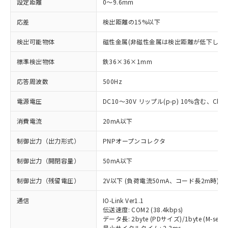
設定距離
0～9.6mm
応差
検出距離の15%以下
検出可能物体
磁性金属(非磁性金属は検出距離が低下します
標準検出物体
鉄36×36×1mm
応答周波数
500Hz
電源電圧
DC10～30V リップル(p-p) 10%含む、Class
消費電流
20mA以下
制御出力（出力形式）
PNPオープンコレクタ
制御出力（開閉容量）
50mA以下
制御出力（残留電圧）
2V以下 (負荷電流50mA、コード長2m時)
通信
IO-Link Ver1.1
伝送速度: COM2 (38.4kbps)
データ長: 2byte (PDサイズ)/1byte (M-seque
最小サイクルタイム: 2.3ms