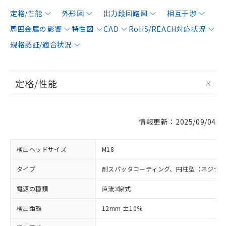
定格/性能
外形図
出力段回路図
相互干渉
周囲金属の影響
特性図
CAD
RoHS/REACH対応状況
規格認証/適合状況
定格/性能
情報更新：2025/09/04
検出ヘッドサイズ
M18
タイプ
耐スパッタコーティング、円柱型（ネジつ
電源の種類
直流3線式
検出距離
12mm ±10%