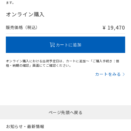
ます。
"対応済み"や非含有の記載がされた商品であっても、流通
在庫等で未対応品が混在する可能性があります。
オンライン購入
非含有品が必要な際は、弊社営業部門もしくは販売店へお
問い合わせください。
¥ 19,470
販売価格（税込）
この製品のRoHS/REACH対応状況ページへ
カートに追加
オンライン購入における出荷予定日は、カートに追加～「ご購入手続き：価
格・納期の確認」画面にてご確認ください。
カートをみる
ページ先頭へ戻る
お知らせ・最新情報