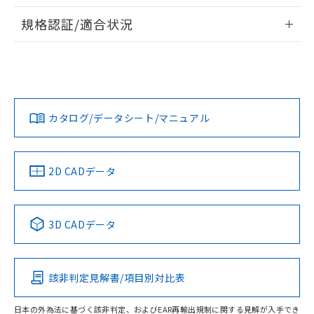
情報更新：2026/7/29
A: 70mm以上、B: 45mm以上
規格認証/適合状況
ログイン/会員登録
EU RoHS
注意事項・凡例
UL認証
CSA認証
CEマーキング
L: 0mm以上、φd: 50mm以上、D: 0mm以上、m: 36mm以
上、n: 54mm以上
Yes
Yes
Yes
金属埋め込み
対応状況
対応予定月
※1
※2
ダウンロードデータをご利用いただく前に、以下を必ずお読
みください。
カタログ/データシート/マニュアル
対応済み
ソフトウェアの使用条件
LR型式承認
DNV型式承認
BV型式承認
KR型式承
タイムチャート
（イギリス
（ノルウェー
（フランス
（韓国
船舶規格）
船舶規格）
船舶規格）
船舶規格
中国 RoHS
注意事項・凡例
2D CADデータ
No
No
No
No
l: 4mm以上、φd: 50mm以上、D: 4mm以上、m: 36mm以
上、n: 54mm以上
中国 RoHS表
※1 ※2
検出領域
3D CADデータ
この製品の規格認証/適合状況ページへ
Pb
Hg
Cd
Cr(VI)
その他の認証はこちらのページからご検索ください
該非判定見解書/項目別対比表
X
O
O
O
日本の外為法に基づく該非判定、およびEAR再輸出規制に関する見解が入手でき