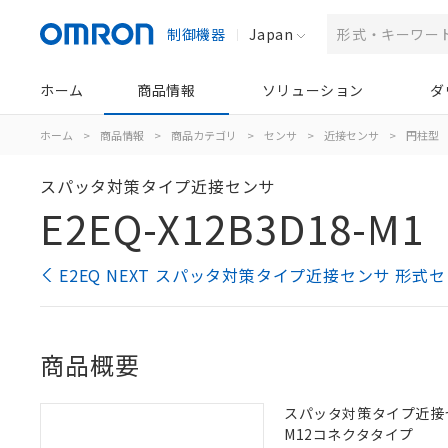
制御機器
Japan
ホーム
商品情報
ソリューション
ダ
ホーム
>
商品情報
>
商品カテゴリ
>
センサ
>
近接センサ
>
円柱型
スパッタ対策タイプ近接センサ
E2EQ-X12B3D18-M1
E2EQ NEXT スパッタ対策タイプ近接センサ 形式
商品概要
スパッタ対策タイプ近接センサ,
M12コネクタタイプ