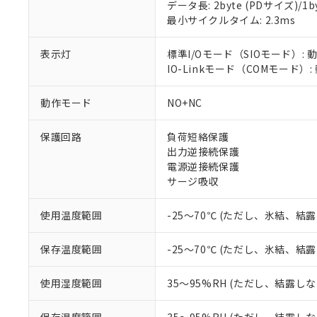
データ長: 2byte (PDサイズ)/1byt
対応予定：EU R
最小サイクルタイム: 2.3ms
対応予定なし：EU
調査・確認中：EU
ご利用条件
表示灯
標準I/Oモード（SIOモード）: 
非該当品：ライセ
※1 中国RoHS
IO-Linkモード（COMモード）
仕入先様の事情に
があります。
以下の条件をお読
「○」：最大均質
動作モード
NO+NC
「×」：最大均質
本サービスは
当社は、これ
*EU RoHS指令（10物
「－」：未確認で
鉛(Pb) 1000ppm以下、
くものです。
う）を輸出ま
保護回路
負荷短絡保護
記
説明
六価クロム(Cr(Ⅵ)) 1
当社制御機器
などの必要な
フタル酸ビス(2-エチルヘ
出力逆接続保護
号
*中国RoHS10物質の基準値 
ル（DBP） 1000ppm
在庫状況およ
当社は規制貨
Pb(鉛) :1000ppm、 Hg
電源逆接続保護
但し、RoHS指令で産
のであり、閲
ます。
Cr(Ⅵ)(六価クロム) : 
フタル酸エステル類の４
サージ吸収
○
一定数以
DBP(フタル酸ジブチル) :
い。
当社は貴社製
DEHP(フタル酸ビス(2-エ
正式な納期状
置等に一切使
使用温度範囲
-25～70℃ (ただし、氷結、結
当社販売員に
※2 対応予定月
△
一定数に
当社は、貴社
オムロン制御
また当社は、
※2 環境保護使
在庫状況およ
保存温度範囲
-25～70℃ (ただし、氷結、結
部品在庫の切り替
たしません。
－
在庫なし
す。
「ｅ」：有害物質
機器販売
マイパーツ機
「10」：通常の
使用湿度範囲
35～95%RH (ただし、結露し
ている必要が
味します。
空
受注生産
お客様が当ウ
※3 非含有証明
「－」：未確認で