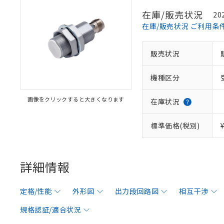
在庫/販売状況
20
在庫/販売状況 ご利用条
販売状況
機種区分
画像をクリックすると大きくなります
在庫状況
標準価格(税別)
詳細情報
定格/性能
外形図
出力段回路図
相互干渉
規格認証/適合状況