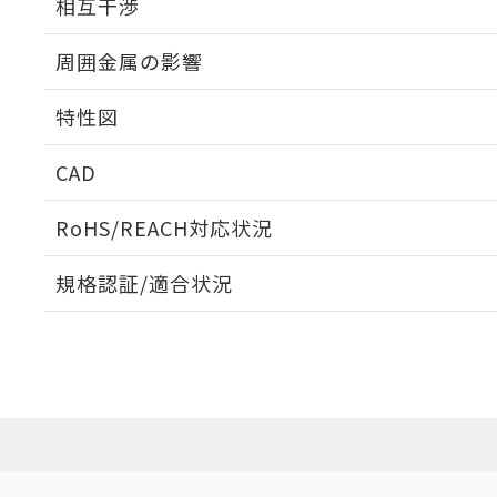
相互干渉
出力段回路図
周囲金属の影響
相互干渉
特性図
周囲金属の影響
CAD
検出物体の大きさと材質による影響
ログイン/会員登録いただくと、CADデータをダウンロ
RoHS/REACH対応状況
規格認証/適合状況
EU RoHS
注意事項・凡例
A: 70mm以上、B: 45mm以上
UL認証
CSA認証
CEマーキング
L: 0mm以上、φd: 50mm以上、D: 0mm以上、m: 36mm以
ダウンロードデータをご利用いただく前に、以下を必ずお読
Yes
Yes
Yes
対応状況
対応予定月
※1
※2
金属埋め込み
ソフトウェアの使用条件
対応済み
LR型式承認
DNV型式承認
BV型式承認
KR