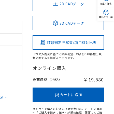
2D CADデータ
在庫・価格
無料テスト機
3D CADデータ
該非判定見解書/項目別対比表
日本の外為法に基づく該非判定、およびEAR再輸出規
制に関する見解が入手できます。
オンライン購入
¥ 19,580
販売価格（税込）
カートに追加
状況
オンライン購入における出荷予定日は、カートに追加
～「ご購入手続き：価格・納期の確認」画面にてご確