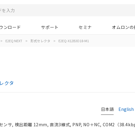
ウンロード
サポート
セミナ
オムロンの
>
E2EQ NEXT
>
形式セレクタ
>
E2EQ-X12B3D18-M1
セレクタ
日本語
English
 検出距離 12mm, 直流3線式, PNP, NO＋NC, COM2（38.4kbps