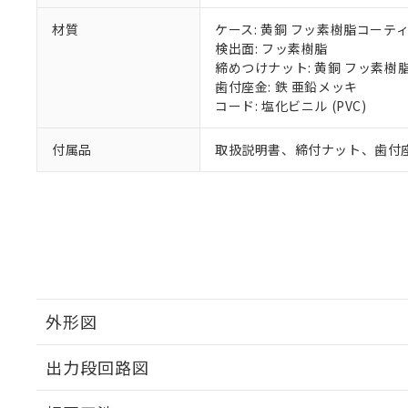
材質
ケース: 黄銅 フッ素樹脂コーテ
検出面: フッ素樹脂
締めつけナット: 黄銅 フッ素樹
歯付座金: 鉄 亜鉛メッキ
コード: 塩化ビニル (PVC)
付属品
取扱説明書、締付ナット、歯付
外形図
出力段回路図
外形図