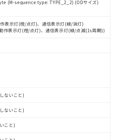
e (M-sequence type: TYPE_2_2) (ODサイズ)
oHS指令（10物質）の非含有に対応した製品に切り替える予定のある
 RoHS指令（10物質）の非含有に非対応の商品で、対応品を出す予
 RoHS指令（10物質）の非含有の対応状況を調査中または確認中の
動作表示灯(橙/点灯)、通信表示灯(緑/消灯)
ンス料など無形物で、有害物質有無と関係のない商品です。
○×表
: 動作表示灯(橙/点灯)、通信表示灯(緑/点滅(1s周期))
より、非含有部品としていたものが、含有品と判明した場合などやむ
みいただき、同意のうえご利用ください。
材料含有率が中国RoHSの基準値以下であることを示します。
材料含有率が中国RoHSの基準値を超えていることを示します。
、当社制御機器事業取扱商品の当社在庫状況および標準価格(税抜)
ら貴社製品のうち、外国為替および外国貿易法に定める商品（以下｢
質）：
す。当社販売部門へお問い合わせください。
 水銀(Hg) 1000ppm以下、 カドミウム(Cd) 100ppm以下、
たは国外への提供する場合は、日本国政府の輸出許可(または役務取
000ppm以下、ポリ臭化ビフェニル類(PBB) 1000ppm以下、ポリ臭化ジフェニルエーテル類(P
事業取扱商品の中には、本サービスの対象外となる商品もあること
手続きをとります。
キシル) (DEHP)(別名：DOP) 1000ppm以下、フタル酸ブチルベンジル（BBP） 100
(GB/T26572)：
以下、フタル酸ジイソブチル (DIBP) 1000ppm以下
び標準価格照会結果は、記載している更新日時点での社内データに
物を破棄する場合は、完全に破砕するなど、違法に輸出されないよ
(水銀) : 1000ppm、 Cd(カドミウム) : 100ppm、
業用監視および制御機器に対する適用除外項目は除く。
覧された時点での実際の在庫および標準価格とは異なる場合がある
1000ppm、 PBBs(ポリ臭化ビフェニル類) : 1000ppm、 PBDEs(ポリ臭化ジフェニルエーテル類
物質については閾値を超える意図的な使用がないことを確認しています。
上の在庫あり
 1000ppm、 DIBP(フタル酸ジイソブチル) : 1000ppm、 BBP(フタル酸ブチルベンジル) :
品を、核兵器、ミサイル、化学兵器、生物兵器またはその他武器並
チルヘキシル)) : 1000ppm
況および標準価格はお客様のお取引先、またはお客様担当のオムロ
用いたしません。
露しないこと)
ご相談ください。
は満たないが在庫あり
製品を第三者に販売する場合は、上記1、2および3の内容を当該第
機器販売店や当社販売拠点は「
販売ネットワーク
」をご確認くだ
販売先および販売に係わる関係者が違法に輸出するおそれがある場
用期限
び標準価格結果を当社の事前の承諾なく第三者に漏洩または開示し
露しないこと)
え状況などにより、予定月が前後することがあります。
(最新の在庫状況については、お客様のお取引先、またはお客様担当
（10物質）のすべてが基準値以下であることを示します。
店・当社販売員にご確認ください)
能（部品リスト作成サービス）をご利用いただくには、I-Webメン
使用状況下において有害物質が外部に漏えいし、環境に深刻な影響を
ないこと)
あります。
機種、また在庫状況の情報を公開していない機種
ェブサイト上で当社にご登録された部品リストについて、当社およ
書ダウンロード
す。当社販売部門へお問い合わせください。