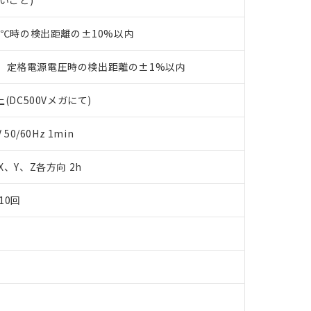
ないこと)
品・サービスに関するお客様との取引・商談に必要な範囲で利用す
合意する
キャンセル
書をダウンロードすることができます。
23℃時の検出距離の±10%以内
利用者とは、
"個人情報の共同利用に関して"
の「1.共同利用者の
します。
10物質）の非含有証明書
明書（当社基準）
、定格電源電圧時の検出距離の±1%以内
日時点で非含有を証明するもので、過去に遡って非含有を証明するも
令のフタル酸エステル類４物質の対応では、対応完了までの期間は出
(DC500Vメガにて)
備考欄に対応日を記載しておりました。
品への在庫切替を完了していることから、特段のことがない限り、20
0/60Hz 1min
す。
 X、Y、Z各方向 2h
10回