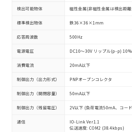
検出可能物体
磁性金属(非磁性金属は検出距離
標準検出物体
鉄36×36×1mm
応答周波数
500Hz
電源電圧
DC10～30V リップル(p-p) 10
消費電流
20mA以下
制御出力（出力形式）
PNPオープンコレクタ
制御出力（開閉容量）
50mA以下
制御出力（残留電圧）
2V以下 (負荷電流50mA、コー
※1 対応状況
通信
IO-Link Ver1.1
伝送速度: COM2 (38.4kbps)
対応済み：EU