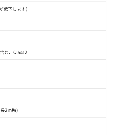
が低下します)
%含む、Class2
ド長2m時)
 RoHS指令（10物質）の非含有に対応した製品が提供可能な商品です