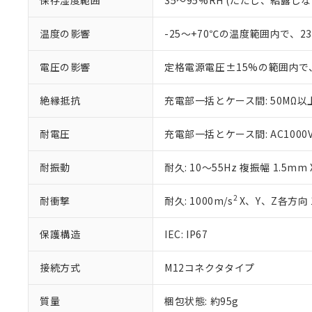
保存湿度範囲
35～95%RH (ただし、結露し
白
が、当社の製
さい。
下記の非含有証明
温度の影響
-25～+70℃の温度範囲内で、
※当社の共同
いる法人を指
EU RoHS指令（
51物質の非含有証
電圧の影響
定格電源電圧±15%の範囲内で
※本証明書は発行
また、RoHS指
絶縁抵抗
充電部一括とケース間: 50MΩ以上
混在することから
既に当社にて対応
耐電圧
充電部一括とケース間: AC1000V 5
り割愛しておりま
耐振動
耐久: 10～55Hz 複振幅 1.5mm
2
耐衝撃
耐久: 1000m/s
X、Y、Z各方向 
保護構造
IEC: IP67
接続方式
M12コネクタタイプ
質量
梱包状態: 約95g