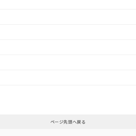
情報更新：2
情報更新：2
情報更新：2
ードすることができます。
情報更新：
ログイン/会員登録
CCC認証
電波法
上、n: 54mm以上
みください。
N/A
N/A
非含有証明書
※3
ページ先頭へ戻る
ダウンロードはこちら
型式承認
NK型式承認
ABS型式承認