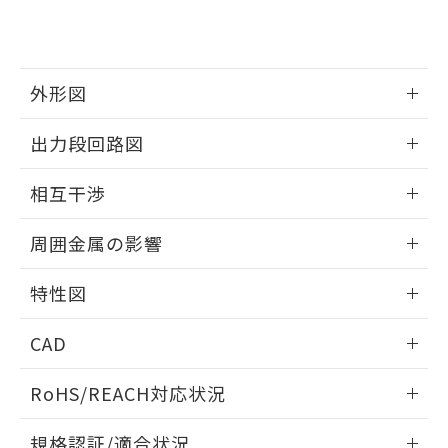
および当社の共同利用者が、当社の製
下記の非含有証明書をダウンロードするこ
品・サービスに関するお客様との取
とができます。
合意する
キャンセル
引・商談に必要な範囲で利用すること
をご了承ください。
EU RoHS指令（10物質）の非含有証明書
外形図
※当社の共同利用者とは、
"個人情報
51物質の非含有証明書（当社基準）
の共同利用に関して"
の「1.共同利
※本証明書は発行日時点で非含有を証明す
情報更新：2025/09/04
用者の範囲」に記載されている法人を
出力段回路図
るもので、過去に遡って非含有を証明する
指します。
ものではありません。
外形図
情報更新：2025/09/04
相互干渉
また、RoHS指令のフタル酸エステル類４
物質の対応では、対応完了までの期間は出
出力段回路図
情報更新：2025/09/04
荷製品に未対応品が混在することから備考
周囲金属の影響
欄に対応日を記載しておりました。
相互干渉
既に当社にて対応品への在庫切替を完了
情報更新：2025/09/04
特性図
していることから、特段のことがない限
り、2022年1月12日より割愛しておりま
周囲金属の影響
情報更新：2025/09/04
す。
CAD
検出物体の大きさと材質による影響
ログイン/会員登録いただくと、CADデータをダウンロー
RoHS/REACH対応状況
ドすることができます。
情報更新：2026/7/29
A: 70mm以上、B: 45mm以上
規格認証/適合状況