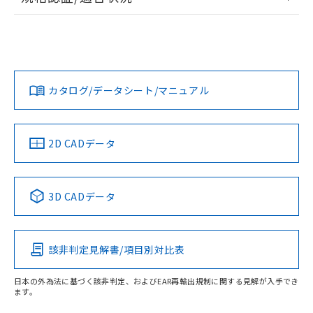
ログイン/会員登録
EU RoHS
注意事項・凡例
UL認証
CSA認証
CEマーキング
L: 0mm以上、φd: 50mm以上、D: 0mm以上、m: 36mm以
上、n: 54mm以上
Yes
Yes
Yes
金属埋め込み
対応状況
対応予定月
※1
※2
ダウンロードデータをご利用いただく前に、以下を必ずお読
みください。
カタログ/データシート/マニュアル
対応済み
ソフトウェアの使用条件
LR型式承認
DNV型式承認
BV型式承認
KR型式承
タイムチャート
（イギリス
（ノルウェー
（フランス
（韓国
船舶規格）
船舶規格）
船舶規格）
船舶規格
中国 RoHS
注意事項・凡例
2D CADデータ
No
No
No
No
l: 4mm以上、φd: 50mm以上、D: 4mm以上、m: 36mm以
上、n: 54mm以上
中国 RoHS表
※1 ※2
検出領域
3D CADデータ
この製品の規格認証/適合状況ページへ
Pb
Hg
Cd
Cr(VI)
その他の認証はこちらのページからご検索ください
該非判定見解書/項目別対比表
X
O
O
O
日本の外為法に基づく該非判定、およびEAR再輸出規制に関する見解が入手でき
ます。
"対応済み"や非含有の記載がされた商品であっても、流通