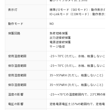
表示灯
標準I/Oモード（SIOモード）: 動作表示灯(
※1 対応状況
IO-Linkモード（COMモード）: 動作表示灯(
動作モード
NO
対応済み：EU RoHS指令（10物質）の
非含有に対応した製品が提供可能な商品で
保護回路
負荷短絡保護
す。
出力逆接続保護
対応予定：EU RoHS指令（10物質）の非含
電源逆接続保護
ご利用条件
有に対応した製品に切り替える予定のある
サージ吸収
商品です。
対応予定なし：EU RoHS指令（10物質）の
使用温度範囲
-25～70℃ (ただし、氷結、結露しないこと)
以下の条件をお読みいただき、同意のうえ
非含有に非対応の商品で、対応品を出す予
ご利用ください。
定はありません。
保存温度範囲
-25～70℃ (ただし、氷結、結露しないこと)
調査・確認中：EU RoHS指令（10物質）の
本サービスは、当社制御機器事業取扱
※1 中国RoHS○×表
使用湿度範囲
35～95%RH (ただし、結露しないこと)
非含有の対応状況を調査中または確認中の
商品の当社在庫状況および標準価格
商品です。
(税抜)を提供させていただくもので
保存湿度範囲
35～95%RH (ただし、結露しないこと)
「○」：最大均質材料含有率が中国RoHSの
非該当品：ライセンス料など無形物で、有
す。
基準値以下であることを示します。
害物質有無と関係のない商品です。
当社制御機器事業取扱商品の中には、
温度の影響
-25～+70℃の温度範囲内で、23℃時の検
「×」：最大均質材料含有率が中国RoHSの
仕入先様の事情により、非含有部品として
本サービスの対象外となる商品もある
基準値を超えていることを示します。
いたものが、含有品と判明した場合などや
当社は、これら貴社製品のうち、外国
電圧の影響
ことをご了承ください。
定格電源電圧±15%の範囲内で、定格電源
「－」：未確認です。当社販売部門へお問
むを得ず変更することがあります。
為替および外国貿易法に定める商品
在庫状況および標準価格照会結果は、