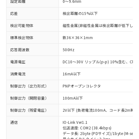
設定距離
0～9.6mm
応差
検出距離の15%以下
検出可能物体
磁性金属(非磁性金属は検出距離が低下します
標準検出物体
鉄36×36×1mm
応答周波数
500Hz
電源電圧
DC10～30V リップル(p-p) 10%含む、Class
消費電流
16mA以下
制御出力（出力形式）
PNPオープンコレクタ
制御出力（開閉容量）
100mA以下
制御出力（残留電圧）
2V以下 (負荷電流100mA、コード長2m時)
通信
IO-Link Ver1.1
伝送速度: COM2 (38.4kbps)
データ長: 2byte (PDサイズ)/1byte (M-seque
最小サイクルタイム: 2.3ms