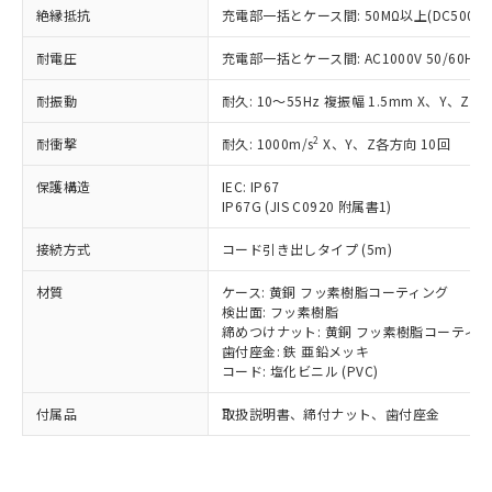
い合わせください。
（以下｢規制貨物等」という）を輸出
絶縁抵抗
充電部一括とケース間: 50MΩ以上(DC500V
記載している更新日時点での社内デー
*EU RoHS指令（10物質）：
または国外への提供する場合は、日本
記
タに基づき作成されるものであり、閲
説明
鉛(Pb) 1000ppm以下、 水銀(Hg) 1000ppm以下、 カド
*中国RoHS10物質の基準値 (GB/T26572)：
耐電圧
国政府の輸出許可(または役務取引許
充電部一括とケース間: AC1000V 50/60Hz 1
号
覧された時点での実際の在庫および標
ミウム(Cd) 100ppm以下、
Pb(鉛) :1000ppm、 Hg(水銀) : 1000ppm、 Cd(カドミウ
可)を取得するなどの必要な手続きを
六価クロム(Cr(Ⅵ)) 1000ppm以下、ポリ臭化ビフェニル
ム) : 100ppm、
準価格とは異なる場合があることをご
類(PBB) 1000ppm以下、ポリ臭化ジフェニルエーテル類
耐振動
耐久: 10～55Hz 複振幅 1.5mm X、Y、Z各
Cr(Ⅵ)(六価クロム) : 1000ppm、 PBBs(ポリ臭化ビフェ
とります。
了承ください。
(PBDE) 1000ppm以下、フタル酸ビス(2-エチルヘキシ
○
一定数以上の在庫あり
ニル類) : 1000ppm、 PBDEs(ポリ臭化ジフェニルエーテ
当社は規制貨物を破棄する場合は、完
ル) (DEHP)(別名：DOP) 1000ppm以下、フタル酸ブチ
正式な納期状況および標準価格はお客
ル類) : 1000ppm、
2
耐衝撃
耐久: 1000m/s
X、Y、Z各方向 10回
ルベンジル（BBP） 1000ppm以下、フタル酸ジブチル
全に破砕するなど、違法に輸出されな
DBP(フタル酸ジブチル) : 1000ppm、 DIBP(フタル酸ジ
様のお取引先、またはお客様担当のオ
（DBP） 1000ppm以下、フタル酸ジイソブチル
イソブチル) : 1000ppm、 BBP(フタル酸ブチルベンジ
△
一定数には満たないが在庫あり
いよう必要な手段を講じます。
ムロン制御機器販売店・当社販売員に
(DIBP) 1000ppm以下
ル) : 1000ppm、
保護構造
IEC: IP67
当社は貴社製品を、核兵器、ミサイ
但し、RoHS指令で産業用監視および制御機器に対する
DEHP(フタル酸ビス(2-エチルヘキシル)) : 1000ppm
ご相談ください。
IP67G (JIS C0920 附属書1)
適用除外項目は除く。
ル、化学兵器、生物兵器またはその他
－
在庫なし(最新の在庫状況につ
オムロン制御機器販売店や当社販売拠
フタル酸エステル類の４物質については閾値を超える意
武器並びにこれらの製造装置等に一切
いては、お客様のお取引先、ま
図的な使用がないことを確認しています。
接続方式
点は「
販売ネットワーク
コード引き出しタイプ (5m)
」をご確認
※2 環境保護使用期限
使用いたしません。
たはお客様担当のオムロン制御
ください。
当社は、貴社製品を第三者に販売する
材質
機器販売店・当社販売員にご確
ケース: 黄銅 フッ素樹脂コーティング
在庫状況および標準価格結果を当社の
※2 対応予定月
「ｅ」：有害物質（10物質）のすべてが基
場合は、上記1、2および3の内容を当
検出面: フッ素樹脂
認ください)
事前の承諾なく第三者に漏洩または開
準値以下であることを示します。
締めつけナット: 黄銅 フッ素樹脂コーティ
該第三者に通知します。また当社は、
示しないようお願いします。
歯付座金: 鉄 亜鉛メッキ
部品在庫の切り替え状況などにより、予定
「10」：通常の使用状況下において有害物
販売先および販売に係わる関係者が違
マイパーツ機能（部品リスト作成サー
空
受注生産機種、また在庫状況の
コード: 塩化ビニル (PVC)
月が前後することがあります。
質が外部に漏えいし、環境に深刻な影響を
法に輸出するおそれがある場合は、取
ビス）をご利用いただくには、I-Web
白
情報を公開していない機種
及ぼさない年数を意味します。
り引きをいたしません。
メンバーズにご登録されている必要が
付属品
取扱説明書、締付ナット、歯付座金
「－」：未確認です。当社販売部門へお問
あります。
い合わせください。
お客様が当ウェブサイト上で当社にご
※3 非含有証明書ダウンロード
登録された部品リストについて、当社