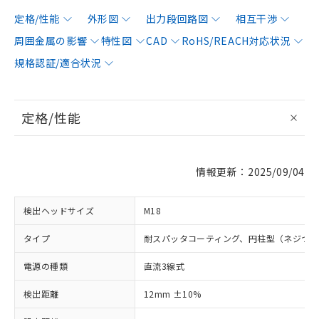
定格/性能
外形図
出力段回路図
相互干渉
周囲金属の影響
特性図
CAD
RoHS/REACH対応状況
規格認証/適合状況
定格/性能
情報更新：2025/09/04
検出ヘッドサイズ
M18
タイプ
耐スパッタコーティング、円柱型（ネジつ
電源の種類
直流3線式
検出距離
12mm ±10%