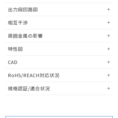
をご了承ください。
情報更新：2025/09/04
出力段回路図
EU RoHS指令（10物質）の非含有証明書
※当社の共同利用者とは、
"個人情報
51物質の非含有証明書（当社基準）
の共同利用に関して"
の「1.共同利
外形図
情報更新：2025/09/04
※本証明書は発行日時点で非含有を証明す
相互干渉
用者の範囲」に記載されている法人を
るもので、過去に遡って非含有を証明する
指します。
出力段回路図
ものではありません。
情報更新：2025/09/04
周囲金属の影響
また、RoHS指令のフタル酸エステル類４
物質の対応では、対応完了までの期間は出
相互干渉
情報更新：2025/09/04
荷製品に未対応品が混在することから備考
特性図
欄に対応日を記載しておりました。
周囲金属の影響
情報更新：2025/09/04
既に当社にて対応品への在庫切替を完了
CAD
していることから、特段のことがない限
り、2022年1月12日より割愛しておりま
検出物体の大きさと材質による影響
ログイン/会員登録いただくと、CADデータをダウンロー
RoHS/REACH対応状況
す。
ドすることができます。
タイムチャート
情報更新：2026/7/29
A: 70mm以上、B: 45mm以上
規格認証/適合状況
ログイン/会員登録
EU RoHS
注意事項・凡例
UL認証
CSA認証
CEマーキング
L: 0mm以上、φd: 50mm以上、D: 4mm以上、m: 33mm以
上、n: 54mm以上
Yes
Yes
Yes
金属埋め込み
対応状況
対応予定月
※1
※2
ダウンロードデータをご利用いただく前に、以下を必ずお読