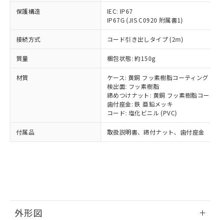
国政府の輸出許可(または役務取引許
号
覧された時点での実際の在庫および標
ミウム(Cd) 100ppm以下、
Pb(鉛) :1000ppm、 Hg(水銀) : 1000ppm、 Cd(カドミウ
可)を取得するなどの必要な手続きを
六価クロム(Cr(Ⅵ)) 1000ppm以下、ポリ臭化ビフェニル
保護構造
IEC: IP67
ム) : 100ppm、
準価格とは異なる場合があることをご
類(PBB) 1000ppm以下、ポリ臭化ジフェニルエーテル類
Cr(Ⅵ)(六価クロム) : 1000ppm、 PBBs(ポリ臭化ビフェ
とります。
IP67G (JIS C0920 附属書1)
了承ください。
(PBDE) 1000ppm以下、フタル酸ビス(2-エチルヘキシ
○
一定数以上の在庫あり
ニル類) : 1000ppm、 PBDEs(ポリ臭化ジフェニルエーテ
当社は規制貨物を破棄する場合は、完
ル) (DEHP)(別名：DOP) 1000ppm以下、フタル酸ブチ
正式な納期状況および標準価格はお客
ル類) : 1000ppm、
接続方式
コード引き出しタイプ (2m)
ルベンジル（BBP） 1000ppm以下、フタル酸ジブチル
全に破砕するなど、違法に輸出されな
DBP(フタル酸ジブチル) : 1000ppm、 DIBP(フタル酸ジ
様のお取引先、またはお客様担当のオ
（DBP） 1000ppm以下、フタル酸ジイソブチル
イソブチル) : 1000ppm、 BBP(フタル酸ブチルベンジ
△
一定数には満たないが在庫あり
いよう必要な手段を講じます。
ムロン制御機器販売店・当社販売員に
(DIBP) 1000ppm以下
ル) : 1000ppm、
質量
梱包状態: 約150g
当社は貴社製品を、核兵器、ミサイ
但し、RoHS指令で産業用監視および制御機器に対する
DEHP(フタル酸ビス(2-エチルヘキシル)) : 1000ppm
ご相談ください。
適用除外項目は除く。
ル、化学兵器、生物兵器またはその他
－
在庫なし(最新の在庫状況につ
オムロン制御機器販売店や当社販売拠
フタル酸エステル類の４物質については閾値を超える意
材質
ケース: 黄銅 フッ素樹脂コーティング
武器並びにこれらの製造装置等に一切
いては、お客様のお取引先、ま
図的な使用がないことを確認しています。
点は「
販売ネットワーク
」をご確認
検出面: フッ素樹脂
※2 環境保護使用期限
使用いたしません。
たはお客様担当のオムロン制御
ください。
締めつけナット: 黄銅 フッ素樹脂コーテ
当社は、貴社製品を第三者に販売する
機器販売店・当社販売員にご確
歯付座金: 鉄 亜鉛メッキ
在庫状況および標準価格結果を当社の
※2 対応予定月
「ｅ」：有害物質（10物質）のすべてが基
場合は、上記1、2および3の内容を当
コード: 塩化ビニル (PVC)
認ください)
事前の承諾なく第三者に漏洩または開
準値以下であることを示します。
該第三者に通知します。また当社は、
示しないようお願いします。
付属品
部品在庫の切り替え状況などにより、予定
「10」：通常の使用状況下において有害物
取扱説明書、締付ナット、歯付座金
販売先および販売に係わる関係者が違
マイパーツ機能（部品リスト作成サー
空
受注生産機種、また在庫状況の
月が前後することがあります。
質が外部に漏えいし、環境に深刻な影響を
法に輸出するおそれがある場合は、取
ビス）をご利用いただくには、I-Web
白
情報を公開していない機種
及ぼさない年数を意味します。
り引きをいたしません。
メンバーズにご登録されている必要が
「－」：未確認です。当社販売部門へお問
あります。
い合わせください。
お客様が当ウェブサイト上で当社にご
※3 非含有証明書ダウンロード
登録された部品リストについて、当社
および当社の共同利用者が、当社の製
下記の非含有証明書をダウンロードするこ
品・サービスに関するお客様との取
外形図
とができます。
合意する
キャンセル
引・商談に必要な範囲で利用すること