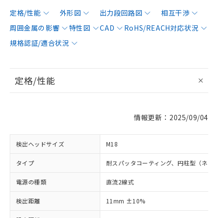
定格/性能
外形図
出力段回路図
相互干渉
周囲金属の影響
特性図
CAD
RoHS/REACH対応状況
規格認証/適合状況
定格/性能
情報更新：2025/09/04
検出ヘッドサイズ
M18
タイプ
耐スパッタコーティング、円柱型（ネジ
電源の種類
直流2線式
検出距離
11mm ±10%