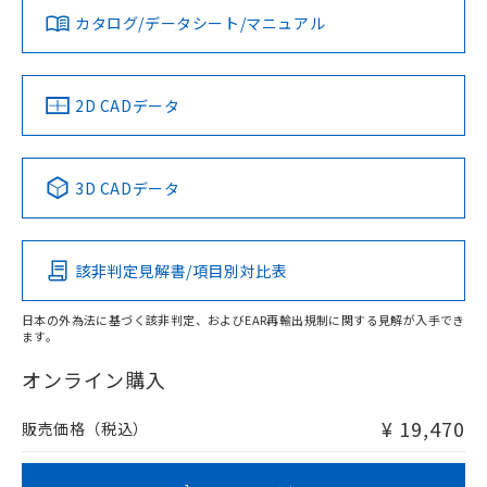
みください。
カタログ/データシート/マニュアル
対応済み
ソフトウェアの使用条件
LR型式承認
DNV型式承認
BV型式承認
KR型式承
（イギリス
（ノルウェー
（フランス
（韓国
船舶規格）
船舶規格）
船舶規格）
船舶規格
中国 RoHS
注意事項・凡例
2D CADデータ
No
No
No
No
l: 4mm以上、φd: 50mm以上、D: 4mm以上、m: 33mm以
上、n: 54mm以上
中国 RoHS表
※1 ※2
3D CADデータ
検出領域
この製品の規格認証/適合状況ページへ
Pb
Hg
Cd
Cr(VI)
その他の認証はこちらのページからご検索ください
該非判定見解書/項目別対比表
X
O
O
O
日本の外為法に基づく該非判定、およびEAR再輸出規制に関する見解が入手でき
ます。
"対応済み"や非含有の記載がされた商品であっても、流通
在庫等で未対応品が混在する可能性があります。
オンライン購入
非含有品が必要な際は、弊社営業部門もしくは販売店へお
問い合わせください。
¥ 19,470
販売価格（税込）
この製品のRoHS/REACH対応状況ページへ