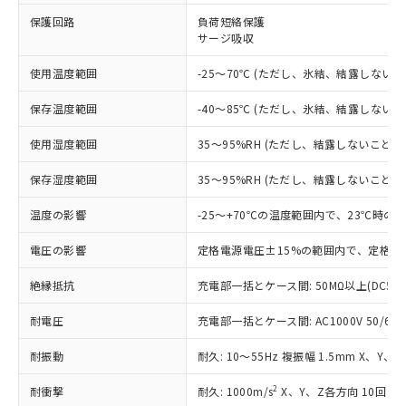
※1 対応状況
保護回路
負荷短絡保護
サージ吸収
対応済み：EU RoHS指令（10物質）の
非含有に対応した製品が提供可能な商品で
使用温度範囲
-25～70℃ (ただし、氷結、結露しないこ
す。
対応予定：EU RoHS指令（10物質）の非含
保存温度範囲
-40～85℃ (ただし、氷結、結露しないこ
ご利用条件
有に対応した製品に切り替える予定のある
商品です。
使用湿度範囲
35～95%RH (ただし、結露しないこと)
対応予定なし：EU RoHS指令（10物質）の
以下の条件をお読みいただき、同意のうえ
非含有に非対応の商品で、対応品を出す予
保存湿度範囲
35～95%RH (ただし、結露しないこと)
ご利用ください。
定はありません。
調査・確認中：EU RoHS指令（10物質）の
温度の影響
-25～+70℃の温度範囲内で、23℃時の
本サービスは、当社制御機器事業取扱
※1 中国RoHS○×表
非含有の対応状況を調査中または確認中の
商品の当社在庫状況および標準価格
商品です。
電圧の影響
定格電源電圧±15%の範囲内で、定格電
(税抜)を提供させていただくもので
「○」：最大均質材料含有率が中国RoHSの
非該当品：ライセンス料など無形物で、有
す。
基準値以下であることを示します。
絶縁抵抗
充電部一括とケース間: 50MΩ以上(DC50
害物質有無と関係のない商品です。
当社制御機器事業取扱商品の中には、
「×」：最大均質材料含有率が中国RoHSの
仕入先様の事情により、非含有部品として
本サービスの対象外となる商品もある
耐電圧
充電部一括とケース間: AC1000V 50/60Hz
基準値を超えていることを示します。
いたものが、含有品と判明した場合などや
当社は、これら貴社製品のうち、外国
ことをご了承ください。
「－」：未確認です。当社販売部門へお問
むを得ず変更することがあります。
為替および外国貿易法に定める商品
在庫状況および標準価格照会結果は、
耐振動
耐久: 10～55Hz 複振幅 1.5mm X、Y、
い合わせください。
（以下｢規制貨物等」という）を輸出
記載している更新日時点での社内デー
*EU RoHS指令（10物質）：
または国外への提供する場合は、日本
2
耐衝撃
記
タに基づき作成されるものであり、閲
説明
耐久: 1000m/s
X、Y、Z各方向 10回
鉛(Pb) 1000ppm以下、 水銀(Hg) 1000ppm以下、 カド
*中国RoHS10物質の基準値 (GB/T26572)：