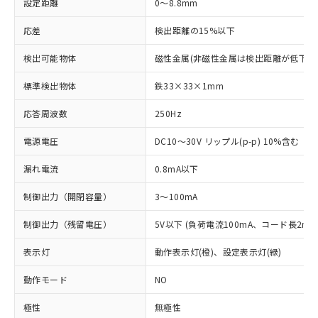
設定距離
0～8.8mm
応差
検出距離の15%以下
検出可能物体
磁性金属(非磁性金属は検出距離が低下し
標準検出物体
鉄33×33×1mm
応答周波数
250Hz
電源電圧
DC10～30V リップル(p-p) 10%含む
漏れ電流
0.8mA以下
制御出力（開閉容量）
3～100mA
制御出力（残留電圧）
5V以下 (負荷電流100mA、コード長2m時
表示灯
動作表示灯(橙)、設定表示灯(緑)
動作モード
NO
極性
無極性