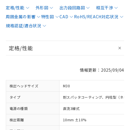
定格/性能
外形図
出力段回路図
相互干渉
周囲金属の影響
特性図
CAD
RoHS/REACH対応状況
規格認証/適合状況
定格/性能
情報更新：2025/09/04
検出ヘッドサイズ
M30
タイプ
耐スパッタコーティング、円柱型（ネジ
電源の種類
直流3線式
検出距離
10mm ±10%