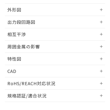
品・サービスに関するお客様との取
とができます。
合意する
キャンセル
引・商談に必要な範囲で利用すること
外形図
をご了承ください。
EU RoHS指令（10物質）の非含有証明書
※当社の共同利用者とは、
"個人情報
情報更新：2025/09/04
51物質の非含有証明書（当社基準）
出力段回路図
の共同利用に関して"
の「1.共同利
※本証明書は発行日時点で非含有を証明す
用者の範囲」に記載されている法人を
外形図
るもので、過去に遡って非含有を証明する
情報更新：2025/09/04
指します。
相互干渉
ものではありません。
また、RoHS指令のフタル酸エステル類４
出力段回路図
情報更新：2025/09/04
周囲金属の影響
物質の対応では、対応完了までの期間は出
荷製品に未対応品が混在することから備考
相互干渉
情報更新：2025/09/04
欄に対応日を記載しておりました。
特性図
既に当社にて対応品への在庫切替を完了
周囲金属の影響
していることから、特段のことがない限
情報更新：2025/09/04
CAD
り、2022年1月12日より割愛しておりま
す。
検出物体の大きさと材質による影響
ログイン/会員登録いただくと、CADデータをダウンロー
RoHS/REACH対応状況
ドすることができます。
情報更新：2026/7/29
A: 100mm以上、B: 70mm以上
規格認証/適合状況
ログイン/会員登録
EU RoHS
注意事項・凡例
UL認証
CSA認証
CEマーキング
L: 0mm以上、φd: 30mm以上、D: 0mm以上、m: 40mm以