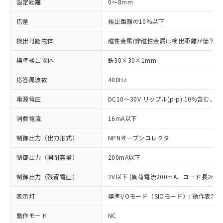
設定距離
0～8mm
応差
検出距離の10%以下
検出可能物体
磁性金属(非磁性金属は検出距離が低下し
標準検出物体
鉄30×30×1mm
応答周波数
400Hz
電源電圧
DC10～30V リップル(p-p) 10%含む、Cla
消費電流
16mA以下
制御出力（出力形式）
NPNオープンコレクタ
制御出力（開閉容量）
200mA以下
制御出力（残留電圧）
2V以下 (負荷電流200mA、コード長2m時
表示灯
標準I/Oモード（SIOモード）: 動作表示灯
動作モード
NC