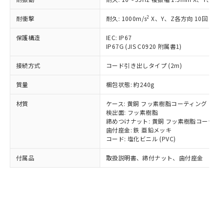
*EU RoHS指令（10物質）：
または国外への提供する場合は、日本
記
タに基づき作成されるものであり、閲
説明
鉛(Pb) 1000ppm以下、 水銀(Hg) 1000ppm以下、 カド
*中国RoHS10物質の基準値 (GB/T26572)：
国政府の輸出許可(または役務取引許
号
覧された時点での実際の在庫および標
ミウム(Cd) 100ppm以下、
Pb(鉛) :1000ppm、 Hg(水銀) : 1000ppm、 Cd(カドミウ
2
耐衝撃
耐久: 1000m/s
X、Y、Z各方向 10回
可)を取得するなどの必要な手続きを
六価クロム(Cr(Ⅵ)) 1000ppm以下、ポリ臭化ビフェニル
ム) : 100ppm、
準価格とは異なる場合があることをご
類(PBB) 1000ppm以下、ポリ臭化ジフェニルエーテル類
Cr(Ⅵ)(六価クロム) : 1000ppm、 PBBs(ポリ臭化ビフェ
とります。
了承ください。
保護構造
IEC: IP67
(PBDE) 1000ppm以下、フタル酸ビス(2-エチルヘキシ
○
一定数以上の在庫あり
ニル類) : 1000ppm、 PBDEs(ポリ臭化ジフェニルエーテ
当社は規制貨物を破棄する場合は、完
ル) (DEHP)(別名：DOP) 1000ppm以下、フタル酸ブチ
正式な納期状況および標準価格はお客
IP67G (JIS C0920 附属書1)
ル類) : 1000ppm、
ルベンジル（BBP） 1000ppm以下、フタル酸ジブチル
全に破砕するなど、違法に輸出されな
DBP(フタル酸ジブチル) : 1000ppm、 DIBP(フタル酸ジ
様のお取引先、またはお客様担当のオ
（DBP） 1000ppm以下、フタル酸ジイソブチル
イソブチル) : 1000ppm、 BBP(フタル酸ブチルベンジ
△
一定数には満たないが在庫あり
いよう必要な手段を講じます。
接続方式
コード引き出しタイプ (2m)
ムロン制御機器販売店・当社販売員に
(DIBP) 1000ppm以下
ル) : 1000ppm、
当社は貴社製品を、核兵器、ミサイ
但し、RoHS指令で産業用監視および制御機器に対する
DEHP(フタル酸ビス(2-エチルヘキシル)) : 1000ppm
ご相談ください。
適用除外項目は除く。
質量
ル、化学兵器、生物兵器またはその他
梱包状態: 約240g
－
在庫なし(最新の在庫状況につ
オムロン制御機器販売店や当社販売拠
フタル酸エステル類の４物質については閾値を超える意
武器並びにこれらの製造装置等に一切
いては、お客様のお取引先、ま
図的な使用がないことを確認しています。
点は「
販売ネットワーク
」をご確認
※2 環境保護使用期限
材質
ケース: 黄銅 フッ素樹脂コーティング
使用いたしません。
たはお客様担当のオムロン制御
ください。
検出面: フッ素樹脂
当社は、貴社製品を第三者に販売する
機器販売店・当社販売員にご確
在庫状況および標準価格結果を当社の
締めつけナット: 黄銅 フッ素樹脂コーテ
※2 対応予定月
「ｅ」：有害物質（10物質）のすべてが基
場合は、上記1、2および3の内容を当
認ください)
事前の承諾なく第三者に漏洩または開
歯付座金: 鉄 亜鉛メッキ
準値以下であることを示します。
該第三者に通知します。また当社は、
示しないようお願いします。
コード: 塩化ビニル (PVC)
部品在庫の切り替え状況などにより、予定
「10」：通常の使用状況下において有害物
販売先および販売に係わる関係者が違
マイパーツ機能（部品リスト作成サー
空
受注生産機種、また在庫状況の
月が前後することがあります。
質が外部に漏えいし、環境に深刻な影響を
法に輸出するおそれがある場合は、取
付属品
取扱説明書、締付ナット、歯付座金
ビス）をご利用いただくには、I-Web
白
情報を公開していない機種
及ぼさない年数を意味します。
り引きをいたしません。
メンバーズにご登録されている必要が
「－」：未確認です。当社販売部門へお問
あります。
い合わせください。
お客様が当ウェブサイト上で当社にご
※3 非含有証明書ダウンロード
登録された部品リストについて、当社
および当社の共同利用者が、当社の製
下記の非含有証明書をダウンロードするこ