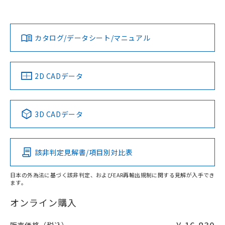
上、n: 45mm以上
Yes
Yes
Yes
金属埋め込み
対応状況
対応予定月
※1
※2
ダウンロードデータをご利用いただく前に、以下を必ずお読
タイムチャート
みください。
カタログ/データシート/マニュアル
対応済み
ソフトウェアの使用条件
LR型式承認
DNV型式承認
BV型式承認
KR型式承
（イギリス
（ノルウェー
（フランス
（韓国
船舶規格）
船舶規格）
船舶規格）
船舶規格
中国 RoHS
注意事項・凡例
2D CADデータ
No
No
No
No
l: 0mm以上、φd: 30mm以上、D: 0mm以上、m: 40mm以
上、n: 45mm以上
中国 RoHS表
※1 ※2
検出領域
3D CADデータ
この製品の規格認証/適合状況ページへ
Pb
Hg
Cd
Cr(VI)
その他の認証はこちらのページからご検索ください
該非判定見解書/項目別対比表
X
O
O
O
日本の外為法に基づく該非判定、およびEAR再輸出規制に関する見解が入手でき
ます。
"対応済み"や非含有の記載がされた商品であっても、流通
在庫等で未対応品が混在する可能性があります。
オンライン購入
非含有品が必要な際は、弊社営業部門もしくは販売店へお
問い合わせください。