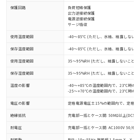
保護回路
負荷短絡保護
※1 対応状況
出力逆接続保護
電源逆接続保護
対応済み：EU RoHS指令（10物質）の
サージ吸収
非含有に対応した製品が提供可能な商品で
す。
使用温度範囲
-40～85℃ (ただし、氷結、結露しないこ
対応予定：EU RoHS指令（10物質）の非含
ご利用条件
有に対応した製品に切り替える予定のある
保存温度範囲
-40～85℃ (ただし、氷結、結露しないこ
商品です。
使用湿度範囲
35～95%RH (ただし、結露しないこと)
対応予定なし：EU RoHS指令（10物質）の
以下の条件をお読みいただき、同意のうえ
非含有に非対応の商品で、対応品を出す予
ご利用ください。
保存湿度範囲
35～95%RH (ただし、結露しないこと)
定はありません。
調査・確認中：EU RoHS指令（10物質）の
本サービスは、当社制御機器事業取扱
温度の影響
-40～+85℃の温度範囲内で、23℃時の
※1 中国RoHS○×表
非含有の対応状況を調査中または確認中の
商品の当社在庫状況および標準価格
-25～+70℃の温度範囲内で、23℃時の
商品です。
(税抜)を提供させていただくもので
「○」：最大均質材料含有率が中国RoHSの
非該当品：ライセンス料など無形物で、有
電圧の影響
定格電源電圧±15%の範囲内で、定格電
す。
基準値以下であることを示します。
害物質有無と関係のない商品です。
当社制御機器事業取扱商品の中には、
「×」：最大均質材料含有率が中国RoHSの
仕入先様の事情により、非含有部品として
絶縁抵抗
充電部一括とケース間: 50MΩ以上(DC50
本サービスの対象外となる商品もある
基準値を超えていることを示します。
いたものが、含有品と判明した場合などや
当社は、これら貴社製品のうち、外国
ことをご了承ください。
「－」：未確認です。当社販売部門へお問
むを得ず変更することがあります。
耐電圧
充電部一括とケース間: AC1000V 50/60Hz
為替および外国貿易法に定める商品
在庫状況および標準価格照会結果は、
い合わせください。
（以下｢規制貨物等」という）を輸出
記載している更新日時点での社内デー
耐振動
耐久: 10～55Hz 複振幅 1.5mm X、Y、Z