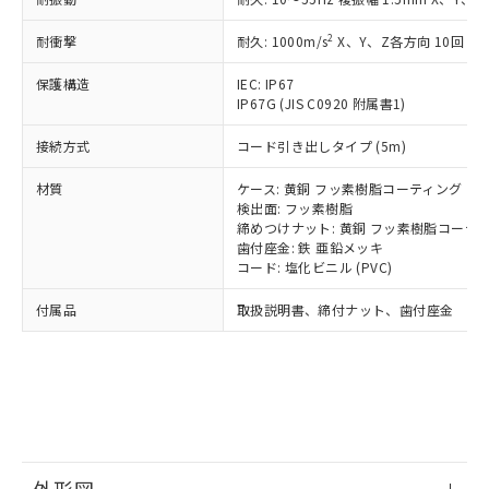
*中国RoHS10物質の基準値 (GB/T26572)：
国政府の輸出許可(または役務取引許
号
覧された時点での実際の在庫および標
ミウム(Cd) 100ppm以下、
Pb(鉛) :1000ppm、 Hg(水銀) : 1000ppm、 Cd(カドミウ
可)を取得するなどの必要な手続きを
六価クロム(Cr(Ⅵ)) 1000ppm以下、ポリ臭化ビフェニル
ム) : 100ppm、
準価格とは異なる場合があることをご
2
耐衝撃
耐久: 1000m/s
X、Y、Z各方向 10回
類(PBB) 1000ppm以下、ポリ臭化ジフェニルエーテル類
Cr(Ⅵ)(六価クロム) : 1000ppm、 PBBs(ポリ臭化ビフェ
とります。
了承ください。
(PBDE) 1000ppm以下、フタル酸ビス(2-エチルヘキシ
○
一定数以上の在庫あり
ニル類) : 1000ppm、 PBDEs(ポリ臭化ジフェニルエーテ
当社は規制貨物を破棄する場合は、完
ル) (DEHP)(別名：DOP) 1000ppm以下、フタル酸ブチ
正式な納期状況および標準価格はお客
ル類) : 1000ppm、
保護構造
IEC: IP67
ルベンジル（BBP） 1000ppm以下、フタル酸ジブチル
全に破砕するなど、違法に輸出されな
DBP(フタル酸ジブチル) : 1000ppm、 DIBP(フタル酸ジ
IP67G (JIS C0920 附属書1)
様のお取引先、またはお客様担当のオ
（DBP） 1000ppm以下、フタル酸ジイソブチル
イソブチル) : 1000ppm、 BBP(フタル酸ブチルベンジ
△
一定数には満たないが在庫あり
いよう必要な手段を講じます。
ムロン制御機器販売店・当社販売員に
(DIBP) 1000ppm以下
ル) : 1000ppm、
当社は貴社製品を、核兵器、ミサイ
但し、RoHS指令で産業用監視および制御機器に対する
接続方式
コード引き出しタイプ (5m)
DEHP(フタル酸ビス(2-エチルヘキシル)) : 1000ppm
ご相談ください。
適用除外項目は除く。
ル、化学兵器、生物兵器またはその他
－
在庫なし(最新の在庫状況につ
オムロン制御機器販売店や当社販売拠
フタル酸エステル類の４物質については閾値を超える意
材質
ケース: 黄銅 フッ素樹脂コーティング
武器並びにこれらの製造装置等に一切
いては、お客様のお取引先、ま
図的な使用がないことを確認しています。
点は「
販売ネットワーク
」をご確認
検出面: フッ素樹脂
※2 環境保護使用期限
使用いたしません。
たはお客様担当のオムロン制御
ください。
締めつけナット: 黄銅 フッ素樹脂コーテ
当社は、貴社製品を第三者に販売する
機器販売店・当社販売員にご確
在庫状況および標準価格結果を当社の
歯付座金: 鉄 亜鉛メッキ
※2 対応予定月
「ｅ」：有害物質（10物質）のすべてが基
場合は、上記1、2および3の内容を当
認ください)
事前の承諾なく第三者に漏洩または開
コード: 塩化ビニル (PVC)
準値以下であることを示します。
該第三者に通知します。また当社は、
示しないようお願いします。
部品在庫の切り替え状況などにより、予定
「10」：通常の使用状況下において有害物
販売先および販売に係わる関係者が違
付属品
取扱説明書、締付ナット、歯付座金
マイパーツ機能（部品リスト作成サー
空
受注生産機種、また在庫状況の
月が前後することがあります。
質が外部に漏えいし、環境に深刻な影響を
法に輸出するおそれがある場合は、取
ビス）をご利用いただくには、I-Web
白
情報を公開していない機種
及ぼさない年数を意味します。
り引きをいたしません。
メンバーズにご登録されている必要が
「－」：未確認です。当社販売部門へお問
あります。
い合わせください。
お客様が当ウェブサイト上で当社にご
※3 非含有証明書ダウンロード
登録された部品リストについて、当社
および当社の共同利用者が、当社の製
下記の非含有証明書をダウンロードするこ
品・サービスに関するお客様との取
とができます。