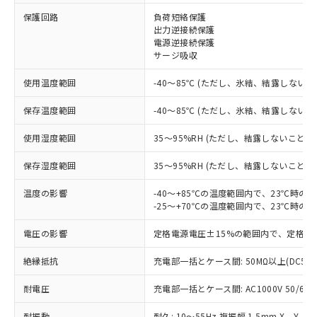
※1 対応状況
保護回路
負荷短絡保護
出力逆接続保護
対応済み：EU RoHS指令（10物質）の
電源逆接続保護
非含有に対応した製品が提供可能な商品で
サージ吸収
す。
対応予定：EU RoHS指令（10物質）の非含
使用温度範囲
-40～85℃ (ただし、氷結、結露しないこ
ご利用条件
有に対応した製品に切り替える予定のある
保存温度範囲
-40～85℃ (ただし、氷結、結露しないこ
商品です。
対応予定なし：EU RoHS指令（10物質）の
以下の条件をお読みいただき、同意のうえ
使用湿度範囲
35～95%RH (ただし、結露しないこと)
非含有に非対応の商品で、対応品を出す予
ご利用ください。
定はありません。
保存湿度範囲
35～95%RH (ただし、結露しないこと)
調査・確認中：EU RoHS指令（10物質）の
本サービスは、当社制御機器事業取扱
※1 中国RoHS○×表
非含有の対応状況を調査中または確認中の
商品の当社在庫状況および標準価格
温度の影響
-40～+85℃の温度範囲内で、23℃時の
商品です。
-25～+70℃の温度範囲内で、23℃時の
(税抜)を提供させていただくもので
「○」：最大均質材料含有率が中国RoHSの
非該当品：ライセンス料など無形物で、有
す。
基準値以下であることを示します。
害物質有無と関係のない商品です。
電圧の影響
定格電源電圧±15%の範囲内で、定格電
当社制御機器事業取扱商品の中には、
「×」：最大均質材料含有率が中国RoHSの
仕入先様の事情により、非含有部品として
本サービスの対象外となる商品もある
基準値を超えていることを示します。
いたものが、含有品と判明した場合などや
絶縁抵抗
充電部一括とケース間: 50MΩ以上(DC50
当社は、これら貴社製品のうち、外国
ことをご了承ください。
「－」：未確認です。当社販売部門へお問
むを得ず変更することがあります。
為替および外国貿易法に定める商品
在庫状況および標準価格照会結果は、
い合わせください。
耐電圧
充電部一括とケース間: AC1000V 50/60Hz
（以下｢規制貨物等」という）を輸出
記載している更新日時点での社内デー
*EU RoHS指令（10物質）：
または国外への提供する場合は、日本
記
タに基づき作成されるものであり、閲
説明
鉛(Pb) 1000ppm以下、 水銀(Hg) 1000ppm以下、 カド
耐振動
耐久: 10～55Hz 複振幅 1.5mm X、Y、Z