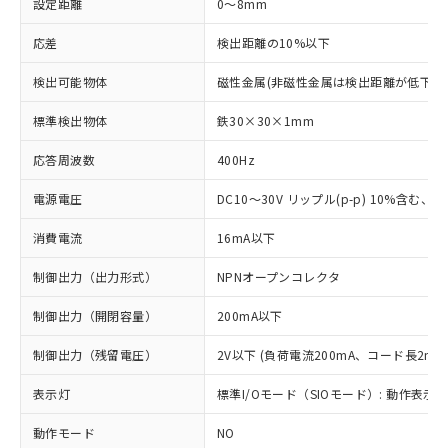
設定距離
0～8mm
応差
検出距離の10%以下
検出可能物体
磁性金属(非磁性金属は検出距離が低下し
標準検出物体
鉄30×30×1mm
応答周波数
400Hz
電源電圧
DC10～30V リップル(p-p) 10%含む、Cla
消費電流
16mA以下
制御出力（出力形式）
NPNオープンコレクタ
制御出力（開閉容量）
200mA以下
制御出力（残留電圧）
2V以下 (負荷電流200mA、コード長2m時
表示灯
標準I/Oモード（SIOモード）: 動作表示灯
動作モード
NO