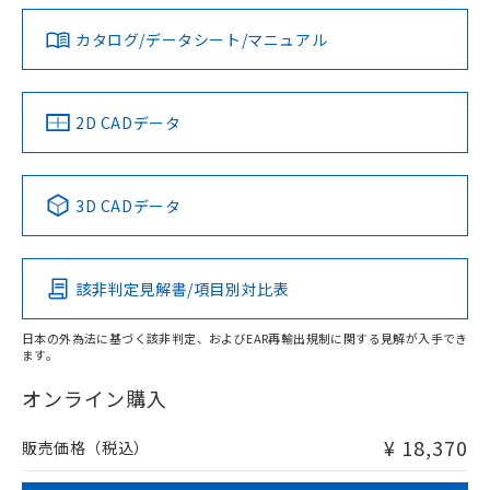
ダウンロードデータをご利用いただく前に、以下を必ずお読
タイムチャート
みください。
カタログ/データシート/マニュアル
対応済み
ソフトウェアの使用条件
LR型式承認
DNV型式承認
BV型式承認
KR型式承
（イギリス
（ノルウェー
（フランス
（韓国
船舶規格）
船舶規格）
船舶規格）
船舶規格
中国 RoHS
注意事項・凡例
2D CADデータ
No
No
No
No
l: 0mm以上、φd: 30mm以上、D: 0mm以上、m: 40mm以
上、n: 45mm以上
中国 RoHS表
※1 ※2
検出領域
3D CADデータ
この製品の規格認証/適合状況ページへ
Pb
Hg
Cd
Cr(VI)
その他の認証はこちらのページからご検索ください
該非判定見解書/項目別対比表
X
O
O
O
日本の外為法に基づく該非判定、およびEAR再輸出規制に関する見解が入手でき
ます。
"対応済み"や非含有の記載がされた商品であっても、流通
在庫等で未対応品が混在する可能性があります。
オンライン購入
非含有品が必要な際は、弊社営業部門もしくは販売店へお
問い合わせください。
¥ 18,370
販売価格（税込）