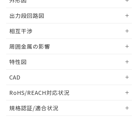
外形図
合意する
キャンセル
引・商談に必要な範囲で利用すること
をご了承ください。
情報更新：2025/09/04
EU RoHS指令（10物質）の非含有証明書
出力段回路図
※当社の共同利用者とは、
"個人情報
51物質の非含有証明書（当社基準）
の共同利用に関して"
の「1.共同利
外形図
※本証明書は発行日時点で非含有を証明す
情報更新：2025/09/04
用者の範囲」に記載されている法人を
相互干渉
るもので、過去に遡って非含有を証明する
指します。
ものではありません。
出力段回路図
情報更新：2025/09/04
また、RoHS指令のフタル酸エステル類４
周囲金属の影響
物質の対応では、対応完了までの期間は出
相互干渉
情報更新：2025/09/04
荷製品に未対応品が混在することから備考
特性図
欄に対応日を記載しておりました。
既に当社にて対応品への在庫切替を完了
周囲金属の影響
情報更新：2025/09/04
CAD
していることから、特段のことがない限
り、2022年1月12日より割愛しておりま
検出物体の大きさと材質による影響
ログイン/会員登録いただくと、CADデータをダウンロー
す。
RoHS/REACH対応状況
ドすることができます。
情報更新：2026/7/29
A: 100mm以上、B: 70mm以上
規格認証/適合状況
ログイン/会員登録
EU RoHS
注意事項・凡例
UL認証
CSA認証
CEマーキング
L: 0mm以上、φd: 30mm以上、D: 0mm以上、m: 40mm以
上、n: 45mm以上
Yes
Yes
Yes
金属埋め込み
対応状況
対応予定月
※1
※2