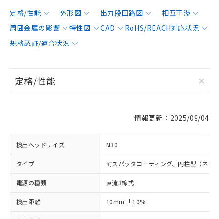
定格/性能
外形図
出力段回路図
相互干渉
周囲金属の影響
特性図
CAD
RoHS/REACH対応状況
規格認証/適合状況
定格/性能
情報更新：2025/09/04
検出ヘッドサイズ
M30
タイプ
耐スパッタコーティング、円柱型（ネジ
電源の種類
直流3線式
検出距離
10mm ±10%