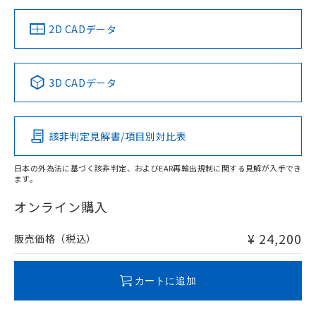
り、2022年1月12日より割愛しておりま
す。
2D CADデータ
3D CADデータ
該非判定見解書/項目別対比表
日本の外為法に基づく該非判定、およびEAR再輸出規制に関する見解が入手でき
ます。
オンライン購入
¥ 24,200
販売価格（税込）
カートに追加