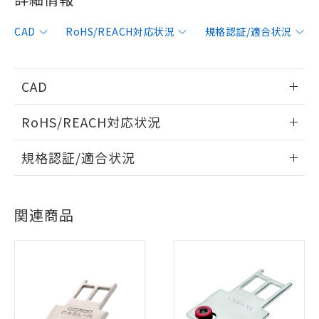
CAD
RoHS/REACH対応状況
規格認証/適合状況
CAD
情報更新：2012/6/12
RoHS/REACH対応状況
ログイン/会員登録いただくと、CADデータをダウンロー
情報更新：2026/7/29
規格認証/適合状況
ドすることができます。
EU RoHS
注意事項・凡例
UL認証
CSA認証
CEマーキング
ログイン/会員登録
関連商品
Yes
Yes
Yes
対応状況
対応予定月
※1
※2
対応済み
ダウンロードデータをご利用いただく前に、以下を必ずお読
LR型式承認
DNV型式承認
BV型式承認
KR型式承
みください。
（イギリス
（ノルウェー
（フランス
（韓国
ソフトウェアの使用条件
船舶規格）
船舶規格）
船舶規格）
船舶規格
中国 RoHS
注意事項・凡例