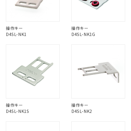
No
No
No
No
中国 RoHS表
※1 ※2
この製品の規格認証/適合状況ページへ
Pb
Hg
Cd
Cr(VI)
操作キー
操作キー
その他の認証はこちらのページからご検索ください
D4SL-NK1
D4SL-NK1G
X
O
O
O
※1 対応状況
"対応済み"や非含有の記載がされた商品であっても、流通
在庫等で未対応品が混在する可能性があります。
対応済み：EU RoHS指令（10物質）の
非含有品が必要な際は、弊社営業部門もしくは販売店へお
非含有に対応した製品が提供可能な商品で
問い合わせください。
す。
対応予定：EU RoHS指令（10物質）の非含
ご利用条件
有に対応した製品に切り替える予定のある
この製品のRoHS/REACH対応状況ページへ
商品です。
操作キー
操作キー
対応予定なし：EU RoHS指令（10物質）の
D4SL-NK1S
D4SL-NK2
以下の条件をお読みいただき、同意のうえ
非含有に非対応の商品で、対応品を出す予
ご利用ください。
定はありません。
調査・確認中：EU RoHS指令（10物質）の
本サービスは、当社制御機器事業取扱