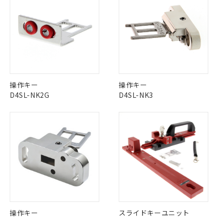
※1 中国RoHS○×表
非含有の対応状況を調査中または確認中の
商品の当社在庫状況および標準価格
商品です。
(税抜)を提供させていただくもので
「○」：最大均質材料含有率が中国RoHSの
非該当品：ライセンス料など無形物で、有
す。
基準値以下であることを示します。
害物質有無と関係のない商品です。
当社制御機器事業取扱商品の中には、
「×」：最大均質材料含有率が中国RoHSの
仕入先様の事情により、非含有部品として
本サービスの対象外となる商品もある
基準値を超えていることを示します。
いたものが、含有品と判明した場合などや
当社は、これら貴社製品のうち、外国
ことをご了承ください。
「－」：未確認です。当社販売部門へお問
むを得ず変更することがあります。
為替および外国貿易法に定める商品
在庫状況および標準価格照会結果は、
い合わせください。
（以下｢規制貨物等」という）を輸出
記載している更新日時点での社内デー
*EU RoHS指令（10物質）：
操作キー
操作キー
または国外への提供する場合は、日本
記
タに基づき作成されるものであり、閲
説明
鉛(Pb) 1000ppm以下、 水銀(Hg) 1000ppm以下、 カド
*中国RoHS10物質の基準値 (GB/T26572)：
D4SL-NK2G
D4SL-NK3
国政府の輸出許可(または役務取引許
号
覧された時点での実際の在庫および標
ミウム(Cd) 100ppm以下、
Pb(鉛) :1000ppm、 Hg(水銀) : 1000ppm、 Cd(カドミウ
可)を取得するなどの必要な手続きを
六価クロム(Cr(Ⅵ)) 1000ppm以下、ポリ臭化ビフェニル
ム) : 100ppm、
準価格とは異なる場合があることをご
類(PBB) 1000ppm以下、ポリ臭化ジフェニルエーテル類
Cr(Ⅵ)(六価クロム) : 1000ppm、 PBBs(ポリ臭化ビフェ
とります。
了承ください。
(PBDE) 1000ppm以下、フタル酸ビス(2-エチルヘキシ
○
一定数以上の在庫あり
ニル類) : 1000ppm、 PBDEs(ポリ臭化ジフェニルエーテ
当社は規制貨物を破棄する場合は、完
ル) (DEHP)(別名：DOP) 1000ppm以下、フタル酸ブチ
正式な納期状況および標準価格はお客
ル類) : 1000ppm、
ルベンジル（BBP） 1000ppm以下、フタル酸ジブチル
全に破砕するなど、違法に輸出されな
DBP(フタル酸ジブチル) : 1000ppm、 DIBP(フタル酸ジ
様のお取引先、またはお客様担当のオ
（DBP） 1000ppm以下、フタル酸ジイソブチル
イソブチル) : 1000ppm、 BBP(フタル酸ブチルベンジ
△
一定数には満たないが在庫あり
いよう必要な手段を講じます。
ムロン制御機器販売店・当社販売員に
(DIBP) 1000ppm以下
ル) : 1000ppm、
当社は貴社製品を、核兵器、ミサイ
但し、RoHS指令で産業用監視および制御機器に対する
DEHP(フタル酸ビス(2-エチルヘキシル)) : 1000ppm
ご相談ください。
適用除外項目は除く。
ル、化学兵器、生物兵器またはその他
－
在庫なし(最新の在庫状況につ
オムロン制御機器販売店や当社販売拠
フタル酸エステル類の４物質については閾値を超える意
武器並びにこれらの製造装置等に一切
いては、お客様のお取引先、ま
図的な使用がないことを確認しています。
点は「
販売ネットワーク
」をご確認
※2 環境保護使用期限
使用いたしません。
たはお客様担当のオムロン制御
ください。
当社は、貴社製品を第三者に販売する
機器販売店・当社販売員にご確
在庫状況および標準価格結果を当社の
※2 対応予定月
「ｅ」：有害物質（10物質）のすべてが基
場合は、上記1、2および3の内容を当
認ください)
事前の承諾なく第三者に漏洩または開
操作キー
スライドキーユニット
準値以下であることを示します。