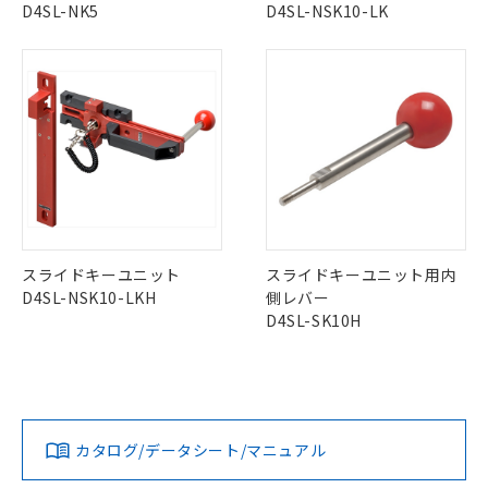
該第三者に通知します。また当社は、
示しないようお願いします。
D4SL-NK5
D4SL-NSK10-LK
部品在庫の切り替え状況などにより、予定
「10」：通常の使用状況下において有害物
販売先および販売に係わる関係者が違
マイパーツ機能（部品リスト作成サー
空
受注生産機種、また在庫状況の
月が前後することがあります。
質が外部に漏えいし、環境に深刻な影響を
法に輸出するおそれがある場合は、取
ビス）をご利用いただくには、I-Web
白
情報を公開していない機種
及ぼさない年数を意味します。
り引きをいたしません。
メンバーズにご登録されている必要が
「－」：未確認です。当社販売部門へお問
あります。
い合わせください。
お客様が当ウェブサイト上で当社にご
※3 非含有証明書ダウンロード
登録された部品リストについて、当社
および当社の共同利用者が、当社の製
下記の非含有証明書をダウンロードするこ
品・サービスに関するお客様との取
とができます。
合意する
キャンセル
引・商談に必要な範囲で利用すること
をご了承ください。
EU RoHS指令（10物質）の非含有証明書
※当社の共同利用者とは、
"個人情報
51物質の非含有証明書（当社基準）
スライドキーユニット
スライドキーユニット用内
の共同利用に関して"
の「1.共同利
※本証明書は発行日時点で非含有を証明す
D4SL-NSK10-LKH
側レバー
用者の範囲」に記載されている法人を
るもので、過去に遡って非含有を証明する
D4SL-SK10H
指します。
ものではありません。
また、RoHS指令のフタル酸エステル類４
物質の対応では、対応完了までの期間は出
荷製品に未対応品が混在することから備考
欄に対応日を記載しておりました。
カタログ/データシート/マニュアル
既に当社にて対応品への在庫切替を完了
していることから、特段のことがない限