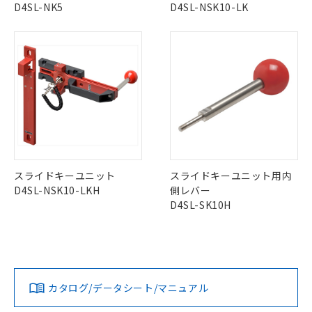
該第三者に通知します。また当社は、
示しないようお願いします。
D4SL-NK5
D4SL-NSK10-LK
部品在庫の切り替え状況などにより、予定
「10」：通常の使用状況下において有害物
販売先および販売に係わる関係者が違
マイパーツ機能（部品リスト作成サー
空
受注生産機種、また在庫状況の
月が前後することがあります。
質が外部に漏えいし、環境に深刻な影響を
法に輸出するおそれがある場合は、取
ビス）をご利用いただくには、I-Web
白
情報を公開していない機種
及ぼさない年数を意味します。
り引きをいたしません。
メンバーズにご登録されている必要が
「－」：未確認です。当社販売部門へお問
あります。
い合わせください。
お客様が当ウェブサイト上で当社にご
※3 非含有証明書ダウンロード
登録された部品リストについて、当社
および当社の共同利用者が、当社の製
下記の非含有証明書をダウンロードするこ
品・サービスに関するお客様との取
とができます。
合意する
キャンセル
引・商談に必要な範囲で利用すること
をご了承ください。
EU RoHS指令（10物質）の非含有証明書
※当社の共同利用者とは、
"個人情報
51物質の非含有証明書（当社基準）
スライドキーユニット
スライドキーユニット用内
の共同利用に関して"
の「1.共同利
※本証明書は発行日時点で非含有を証明す
D4SL-NSK10-LKH
側レバー
用者の範囲」に記載されている法人を
るもので、過去に遡って非含有を証明する
D4SL-SK10H
指します。
ものではありません。
また、RoHS指令のフタル酸エステル類４
物質の対応では、対応完了までの期間は出
荷製品に未対応品が混在することから備考
欄に対応日を記載しておりました。
カタログ/データシート/マニュアル
既に当社にて対応品への在庫切替を完了
していることから、特段のことがない限