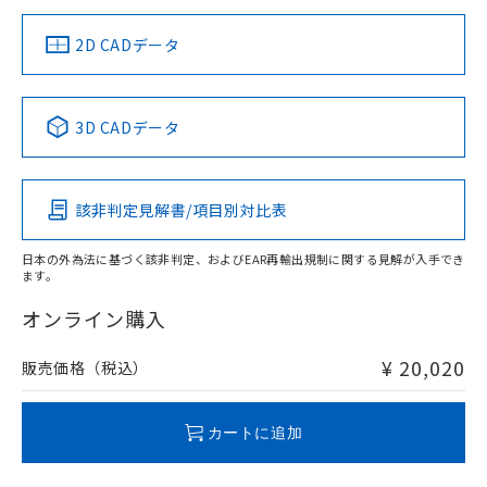
り、2022年1月12日より割愛しておりま
す。
2D CADデータ
3D CADデータ
該非判定見解書/項目別対比表
日本の外為法に基づく該非判定、およびEAR再輸出規制に関する見解が入手でき
ます。
オンライン購入
¥ 20,020
販売価格（税込）
カートに追加