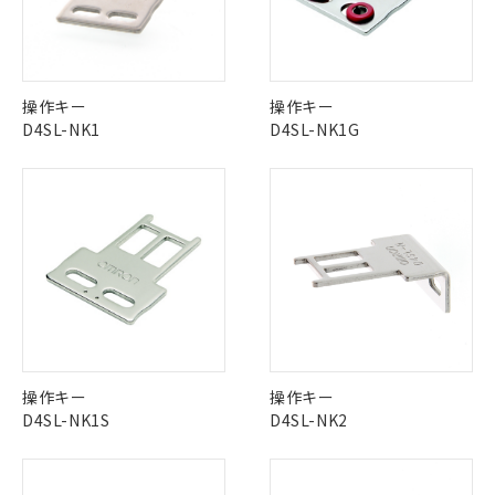
No
No
No
No
中国 RoHS表
※1 ※2
この製品の規格認証/適合状況ページへ
Pb
Hg
Cd
Cr(VI)
操作キー
操作キー
その他の認証はこちらのページからご検索ください
D4SL-NK1
D4SL-NK1G
X
O
O
O
※1 対応状況
"対応済み"や非含有の記載がされた商品であっても、流通
在庫等で未対応品が混在する可能性があります。
対応済み：EU RoHS指令（10物質）の
非含有品が必要な際は、弊社営業部門もしくは販売店へお
非含有に対応した製品が提供可能な商品で
問い合わせください。
す。
対応予定：EU RoHS指令（10物質）の非含
ご利用条件
有に対応した製品に切り替える予定のある
この製品のRoHS/REACH対応状況ページへ
商品です。
操作キー
操作キー
対応予定なし：EU RoHS指令（10物質）の
D4SL-NK1S
D4SL-NK2
以下の条件をお読みいただき、同意のうえ
非含有に非対応の商品で、対応品を出す予
ご利用ください。
定はありません。
調査・確認中：EU RoHS指令（10物質）の
本サービスは、当社制御機器事業取扱