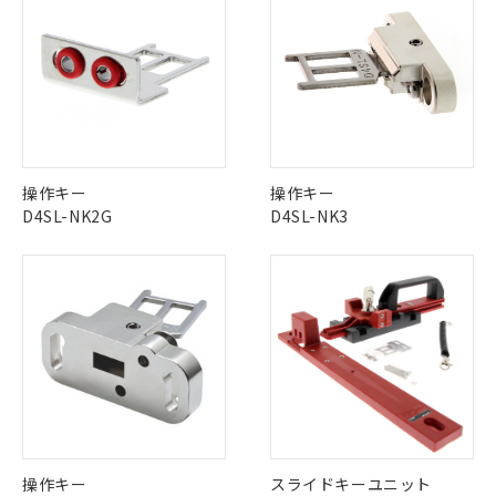
※1 中国RoHS○×表
非含有の対応状況を調査中または確認中の
商品の当社在庫状況および標準価格
商品です。
(税抜)を提供させていただくもので
「○」：最大均質材料含有率が中国RoHSの
非該当品：ライセンス料など無形物で、有
す。
基準値以下であることを示します。
害物質有無と関係のない商品です。
当社制御機器事業取扱商品の中には、
「×」：最大均質材料含有率が中国RoHSの
仕入先様の事情により、非含有部品として
本サービスの対象外となる商品もある
基準値を超えていることを示します。
いたものが、含有品と判明した場合などや
当社は、これら貴社製品のうち、外国
ことをご了承ください。
「－」：未確認です。当社販売部門へお問
むを得ず変更することがあります。
為替および外国貿易法に定める商品
在庫状況および標準価格照会結果は、
い合わせください。
（以下｢規制貨物等」という）を輸出
記載している更新日時点での社内デー
*EU RoHS指令（10物質）：
操作キー
操作キー
または国外への提供する場合は、日本
記
タに基づき作成されるものであり、閲
説明
鉛(Pb) 1000ppm以下、 水銀(Hg) 1000ppm以下、 カド
*中国RoHS10物質の基準値 (GB/T26572)：
D4SL-NK2G
D4SL-NK3
国政府の輸出許可(または役務取引許
号
覧された時点での実際の在庫および標
ミウム(Cd) 100ppm以下、
Pb(鉛) :1000ppm、 Hg(水銀) : 1000ppm、 Cd(カドミウ
可)を取得するなどの必要な手続きを
六価クロム(Cr(Ⅵ)) 1000ppm以下、ポリ臭化ビフェニル
ム) : 100ppm、
準価格とは異なる場合があることをご
類(PBB) 1000ppm以下、ポリ臭化ジフェニルエーテル類
Cr(Ⅵ)(六価クロム) : 1000ppm、 PBBs(ポリ臭化ビフェ
とります。
了承ください。
(PBDE) 1000ppm以下、フタル酸ビス(2-エチルヘキシ
○
一定数以上の在庫あり
ニル類) : 1000ppm、 PBDEs(ポリ臭化ジフェニルエーテ
当社は規制貨物を破棄する場合は、完
ル) (DEHP)(別名：DOP) 1000ppm以下、フタル酸ブチ
正式な納期状況および標準価格はお客
ル類) : 1000ppm、
ルベンジル（BBP） 1000ppm以下、フタル酸ジブチル
全に破砕するなど、違法に輸出されな
DBP(フタル酸ジブチル) : 1000ppm、 DIBP(フタル酸ジ
様のお取引先、またはお客様担当のオ
（DBP） 1000ppm以下、フタル酸ジイソブチル
イソブチル) : 1000ppm、 BBP(フタル酸ブチルベンジ
△
一定数には満たないが在庫あり
いよう必要な手段を講じます。
ムロン制御機器販売店・当社販売員に
(DIBP) 1000ppm以下
ル) : 1000ppm、
当社は貴社製品を、核兵器、ミサイ
但し、RoHS指令で産業用監視および制御機器に対する
DEHP(フタル酸ビス(2-エチルヘキシル)) : 1000ppm
ご相談ください。
適用除外項目は除く。
ル、化学兵器、生物兵器またはその他
－
在庫なし(最新の在庫状況につ
オムロン制御機器販売店や当社販売拠
フタル酸エステル類の４物質については閾値を超える意
武器並びにこれらの製造装置等に一切
いては、お客様のお取引先、ま
図的な使用がないことを確認しています。
点は「
販売ネットワーク
」をご確認
※2 環境保護使用期限
使用いたしません。
たはお客様担当のオムロン制御
ください。
当社は、貴社製品を第三者に販売する
機器販売店・当社販売員にご確
在庫状況および標準価格結果を当社の
※2 対応予定月
「ｅ」：有害物質（10物質）のすべてが基
場合は、上記1、2および3の内容を当
認ください)
事前の承諾なく第三者に漏洩または開
操作キー
スライドキーユニット
準値以下であることを示します。