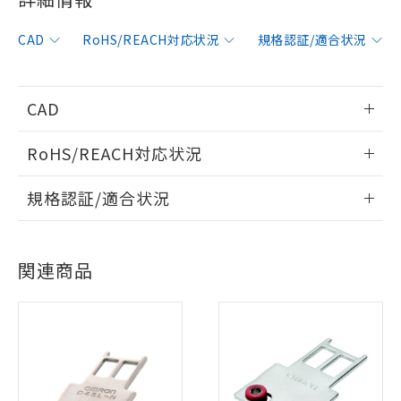
CAD
RoHS/REACH対応状況
規格認証/適合状況
CAD
情報更新：2012/6/12
RoHS/REACH対応状況
ログイン/会員登録いただくと、CADデータをダウンロー
情報更新：2026/7/29
規格認証/適合状況
ドすることができます。
EU RoHS
注意事項・凡例
UL認証
CSA認証
CEマーキング
ログイン/会員登録
関連商品
Yes
Yes
Yes
対応状況
対応予定月
※1
※2
対応済み
ダウンロードデータをご利用いただく前に、以下を必ずお読
LR型式承認
DNV型式承認
BV型式承認
KR型式承
みください。
（イギリス
（ノルウェー
（フランス
（韓国
ソフトウェアの使用条件
船舶規格）
船舶規格）
船舶規格）
船舶規格
中国 RoHS
注意事項・凡例