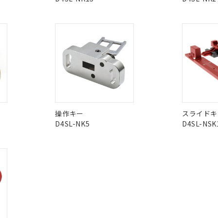
I)
PBBs
PBDEs
DBP
機器販売店や当社販売拠点は「
販売ネットワーク
」をご確認くだ
販売先および販売に係わる関係者が違法に輸出するおそれがある場
用期限
この製品の規格認証/適合
び標準価格結果を当社の事前の承諾なく第三者に漏洩または開示し
え状況などにより、予定月が前後することがあります。
(最新の在庫状況については、お客様のお取引先、またはお客様担当
その他の認証はこちらのページからご
（10物質）のすべてが基準値以下であることを示します。
店・当社販売員にご確認ください)
能（部品リスト作成サービス）をご利用いただくには、I-Webメン
O
O
O
使用状況下において有害物質が外部に漏えいし、環境に深刻な影響を
あります。
機種、また在庫状況の情報を公開していない機種
ェブサイト上で当社にご登録された部品リストについて、当社およ
書ダウンロード
す。当社販売部門へお問い合わせください。
品・サービスに関するお客様との取引・商談に必要な範囲で利用す
合意する
キャンセル
在庫等で未対応品が混在する可能性があります。
書をダウンロードすることができます。
問い合わせください。
利用者とは、
"個人情報の共同利用に関して"
の「1.共同利用者の
します。
10物質）の非含有証明書
明書（当社基準）
この製品のRoHS/REACH対応
操作キー
スライドキ
日時点で非含有を証明するもので、過去に遡って非含有を証明するも
D4SL-NK5
D4SL-NSK
令のフタル酸エステル類４物質の対応では、対応完了までの期間は出
備考欄に対応日を記載しておりました。
品への在庫切替を完了していることから、特段のことがない限り、20
す。