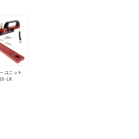
DIBP
BBP
DEHP
環境保護
さい。
合は、取り引きをい
状況ページへ
使用期限
ないようお願いしま
のオムロン制御
検索ください
バーズにご登録され
O
O
O
10
及ぼさない年数を意
び当社の共同利用者
ることをご了承くだ
範囲」に記載されて
状況ページへ
ーユニット
のではありません。
10-LK
荷製品に未対応品が
22年1月12日よ