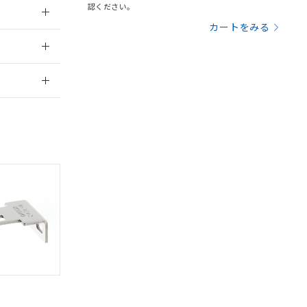
認ください。
カートをみる
2012/6/12
2026/7/29
。
商品です。
定はありません。
商品です。
を得ず変更すること
を提供させていただ
規制貨物等」とい
引許可)を取得する
BDE) 1000ppm以下、
をご了承ください。
0ppm以下、フタル酸ジブチ
基づき作成されるも
う必要な手段を講じ
ことをご了承くださ
) : 1000ppm、
 1000ppm、
びにこれらの製造装
ン制御機器販売店・
三者に通知します。