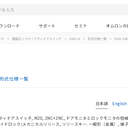
ウンロード
サポート
セミナ
オムロンの
ッチ
>
電磁ロックセーフティドアスイッチ
>
D4SL-N
>
形式仕様一覧
>
D4SL-N4
 形式仕様一覧
日本語
English
ドアスイッチ, M20, 2NC+2NC, ドアモニタとロックモニタの短絡
ソレノイドロック/メカニカルリリース, リリースキー: 一般形（金属）, 端