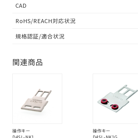
CAD
RoHS/REACH対応状況
※1 対応状況
ログイン/会員登録いただくと、CADデータをダウンロ
規格認証/適合状況
対応済み：EU
対応予定：EU R
EU RoHS
注意事項・凡例
UL認証
CSA認証
対応予定なし：EU
CEマーキング
調査・確認中：EU
ご利用条件
関連商品
非該当品：ライセ
Yes
Yes
Yes
対応状況
対応予定月
※1
※2
※1 中国RoHS
仕入先様の事情に
ダウンロードデータをご利用いただく前に、以下を必ずお読
があります。
以下の条件をお読
「○」：最大均質
対応済み
ソフトウェアの使用条件
「×」：最大均質
本サービスは
当社は、これ
*EU RoHS指令（10物
LR型式承認
DNV型式承認
BV型式承認
KR
「－」：未確認で
鉛(Pb) 1000ppm以下、
くものです。
う）を輸出ま
記
説明
（イギリス
（ノルウェー
（フランス
六価クロム(Cr(Ⅵ)) 1
（
当社制御機器
などの必要な
中国 RoHS
注意事項・凡例
フタル酸ビス(2-エチルヘ
号
船舶規格）
船舶規格）
船舶規格）
船
*中国RoHS10物質の基準値 
ル（DBP） 1000ppm
在庫状況およ
当社は規制貨
Pb(鉛) :1000ppm、 Hg
但し、RoHS指令で産
のであり、閲
ます。
Cr(Ⅵ)(六価クロム) : 
フタル酸エステル類の４
○
一定数以
No
No
No
No
DBP(フタル酸ジブチル) :
い。
当社は貴社製
中国 RoHS表
DEHP(フタル酸ビス(2-エ
※1 ※2
正式な納期状
置等に一切使
操作キー
操作キー
当社販売員に
※2 対応予定月
△
一定数に
当社は、貴社
D4SL-NK1
D4SL-NK1G