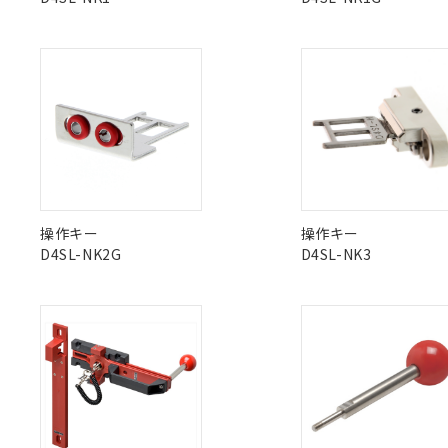
Pb
Hg
Cd
Cr(V
オムロン制御
また当社は、
※2 環境保護使
在庫状況およ
部品在庫の切り替
たしません。
－
在庫なし
す。
「ｅ」：有害物質
機器販売
マイパーツ機
X
O
O
O
「10」：通常の
ている必要が
味します。
空
受注生産
お客様が当ウ
※3 非含有証明
「－」：未確認で
白
が、当社の製
"対応済み"や非含有の記載がされた商品であっても、流通
さい。
下記の非含有証明
非含有品が必要な際は、弊社営業部門もしくは販売店へお
※当社の共同
いる法人を指
EU RoHS指令（
51物質の非含有証
操作キー
操作キー
※本証明書は発行
D4SL-NK2G
D4SL-NK3
また、RoHS指
混在することから
既に当社にて対応
り割愛しておりま