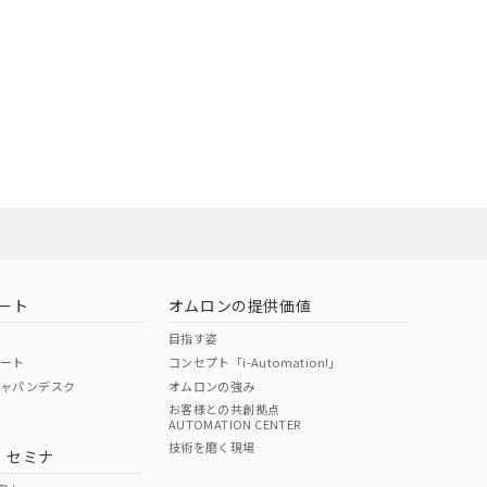
ート
オムロンの提供価値
目指す姿
ポート
コンセプト「i-Automation!」
ジャパンデスク
オムロンの強み
お客様との共創拠点
AUTOMATION CENTER
技術を磨く現場
・セミナ