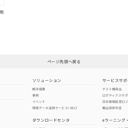
用
ページ先頭へ戻る
ソリューション
サービスサポ
解決提案
テスト機貸出
事例
ロボティクスサ
イベント
日本語相談窓口
現場データ活用サービスi-BELT
輸出該非判定
ダウンロードセンタ
eラーニング