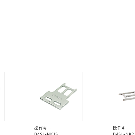
情報更新：
ードすることができます。
情報更新：
 RoHS指令（10物質）の非含有に対応した製品が提供可能な商品です
oHS指令（10物質）の非含有に対応した製品に切り替える予定のある
 RoHS指令（10物質）の非含有に非対応の商品で、対応品を出す予
CCC認証
電波法
ログイン/会員登録
 RoHS指令（10物質）の非含有の対応状況を調査中または確認中の
ンス料など無形物で、有害物質有無と関係のない商品です。
Yes
N/A
非含有証明書
※3
○×表
より、非含有部品としていたものが、含有品と判明した場合などやむ
みください。
みいただき、同意のうえご利用ください。
材料含有率が中国RoHSの基準値以下であることを示します。
ダウンロードはこちら
材料含有率が中国RoHSの基準値を超えていることを示します。
、当社制御機器事業取扱商品の当社在庫状況および標準価格(税抜)
ら貴社製品のうち、外国為替および外国貿易法に定める商品（以下｢
質）：
型式承認
NK型式承認
ABS型式承認
す。当社販売部門へお問い合わせください。
 水銀(Hg) 1000ppm以下、 カドミウム(Cd) 100ppm以下、
たは国外への提供する場合は、日本国政府の輸出許可(または役務取
000ppm以下、ポリ臭化ビフェニル類(PBB) 1000ppm以下、ポリ臭化ジフェニルエーテル類(P
韓国
（日本
（アメリカ
事業取扱商品の中には、本サービスの対象外となる商品もあること
手続きをとります。
キシル) (DEHP)(別名：DOP) 1000ppm以下、フタル酸ブチルベンジル（BBP） 100
舶規格）
船舶規格）
船舶規格）
(GB/T26572)：
以下、フタル酸ジイソブチル (DIBP) 1000ppm以下
び標準価格照会結果は、記載している更新日時点での社内データに
物を破棄する場合は、完全に破砕するなど、違法に輸出されないよ
(水銀) : 1000ppm、 Cd(カドミウム) : 100ppm、
業用監視および制御機器に対する適用除外項目は除く。
覧された時点での実際の在庫および標準価格とは異なる場合がある
1000ppm、 PBBs(ポリ臭化ビフェニル類) : 1000ppm、 PBDEs(ポリ臭化ジフェニルエーテル類
物質については閾値を超える意図的な使用がないことを確認しています。
上の在庫あり
No
No
 1000ppm、 DIBP(フタル酸ジイソブチル) : 1000ppm、 BBP(フタル酸ブチルベンジル) :
品を、核兵器、ミサイル、化学兵器、生物兵器またはその他武器並
チルヘキシル)) : 1000ppm
況および標準価格はお客様のお取引先、またはお客様担当のオムロ
用いたしません。
操作キー
操作キー
ご相談ください。
は満たないが在庫あり
製品を第三者に販売する場合は、上記1、2および3の内容を当該第
D4SL-NK1S
D4SL-NK2