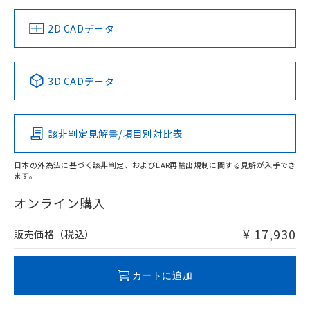
り、2022年1月12日より割愛しておりま
す。
2D CADデータ
3D CADデータ
該非判定見解書/項目別対比表
日本の外為法に基づく該非判定、およびEAR再輸出規制に関する見解が入手でき
ます。
オンライン購入
¥ 17,930
販売価格（税込）
カートに追加