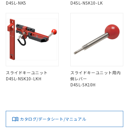
該第三者に通知します。また当社は、
示しないようお願いします。
D4SL-NK5
D4SL-NSK10-LK
部品在庫の切り替え状況などにより、予定
「10」：通常の使用状況下において有害物
販売先および販売に係わる関係者が違
マイパーツ機能（部品リスト作成サー
空
受注生産機種、また在庫状況の
月が前後することがあります。
質が外部に漏えいし、環境に深刻な影響を
法に輸出するおそれがある場合は、取
ビス）をご利用いただくには、I-Web
白
情報を公開していない機種
及ぼさない年数を意味します。
り引きをいたしません。
メンバーズにご登録されている必要が
「－」：未確認です。当社販売部門へお問
あります。
い合わせください。
お客様が当ウェブサイト上で当社にご
※3 非含有証明書ダウンロード
登録された部品リストについて、当社
および当社の共同利用者が、当社の製
下記の非含有証明書をダウンロードするこ
品・サービスに関するお客様との取
とができます。
合意する
キャンセル
引・商談に必要な範囲で利用すること
をご了承ください。
EU RoHS指令（10物質）の非含有証明書
※当社の共同利用者とは、
"個人情報
51物質の非含有証明書（当社基準）
スライドキーユニット
スライドキーユニット用内
の共同利用に関して"
の「1.共同利
※本証明書は発行日時点で非含有を証明す
D4SL-NSK10-LKH
側レバー
用者の範囲」に記載されている法人を
るもので、過去に遡って非含有を証明する
D4SL-SK10H
指します。
ものではありません。
また、RoHS指令のフタル酸エステル類４
物質の対応では、対応完了までの期間は出
荷製品に未対応品が混在することから備考
欄に対応日を記載しておりました。
カタログ/データシート/マニュアル
既に当社にて対応品への在庫切替を完了
していることから、特段のことがない限