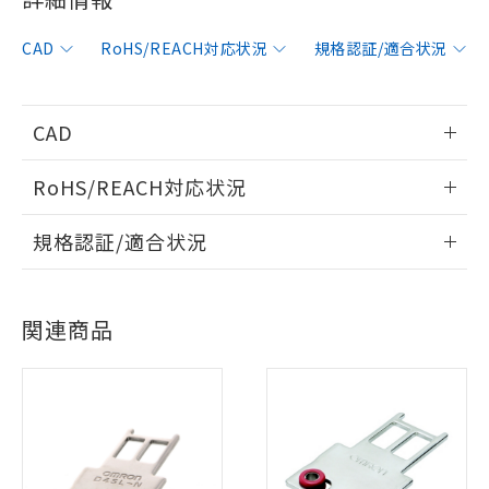
CAD
RoHS/REACH対応状況
規格認証/適合状況
CAD
情報更新：2012/6/12
RoHS/REACH対応状況
ログイン/会員登録いただくと、CADデータをダウンロー
情報更新：2026/7/29
規格認証/適合状況
ドすることができます。
EU RoHS
注意事項・凡例
UL認証
CSA認証
CEマーキング
ログイン/会員登録
関連商品
Yes
Yes
Yes
対応状況
対応予定月
※1
※2
対応済み
ダウンロードデータをご利用いただく前に、以下を必ずお読
LR型式承認
DNV型式承認
BV型式承認
KR型式承
みください。
（イギリス
（ノルウェー
（フランス
（韓国
ソフトウェアの使用条件
船舶規格）
船舶規格）
船舶規格）
船舶規格
中国 RoHS
注意事項・凡例