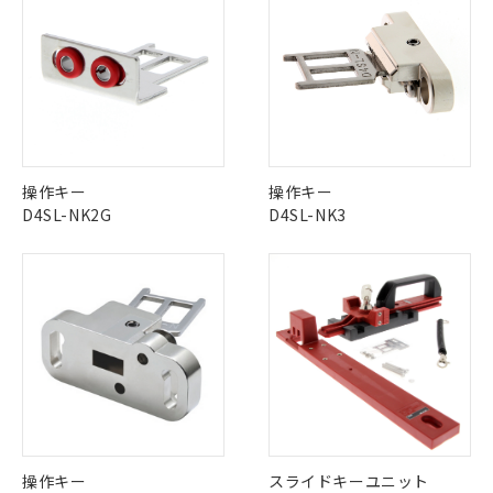
※1 中国RoHS○×表
非含有の対応状況を調査中または確認中の
商品の当社在庫状況および標準価格
商品です。
(税抜)を提供させていただくもので
「○」：最大均質材料含有率が中国RoHSの
非該当品：ライセンス料など無形物で、有
す。
基準値以下であることを示します。
害物質有無と関係のない商品です。
当社制御機器事業取扱商品の中には、
「×」：最大均質材料含有率が中国RoHSの
仕入先様の事情により、非含有部品として
本サービスの対象外となる商品もある
基準値を超えていることを示します。
いたものが、含有品と判明した場合などや
当社は、これら貴社製品のうち、外国
ことをご了承ください。
「－」：未確認です。当社販売部門へお問
むを得ず変更することがあります。
為替および外国貿易法に定める商品
在庫状況および標準価格照会結果は、
い合わせください。
（以下｢規制貨物等」という）を輸出
記載している更新日時点での社内デー
*EU RoHS指令（10物質）：
操作キー
操作キー
または国外への提供する場合は、日本
記
タに基づき作成されるものであり、閲
説明
鉛(Pb) 1000ppm以下、 水銀(Hg) 1000ppm以下、 カド
*中国RoHS10物質の基準値 (GB/T26572)：
D4SL-NK2G
D4SL-NK3
国政府の輸出許可(または役務取引許
号
覧された時点での実際の在庫および標
ミウム(Cd) 100ppm以下、
Pb(鉛) :1000ppm、 Hg(水銀) : 1000ppm、 Cd(カドミウ
可)を取得するなどの必要な手続きを
六価クロム(Cr(Ⅵ)) 1000ppm以下、ポリ臭化ビフェニル
ム) : 100ppm、
準価格とは異なる場合があることをご
類(PBB) 1000ppm以下、ポリ臭化ジフェニルエーテル類
Cr(Ⅵ)(六価クロム) : 1000ppm、 PBBs(ポリ臭化ビフェ
とります。
了承ください。
(PBDE) 1000ppm以下、フタル酸ビス(2-エチルヘキシ
○
一定数以上の在庫あり
ニル類) : 1000ppm、 PBDEs(ポリ臭化ジフェニルエーテ
当社は規制貨物を破棄する場合は、完
ル) (DEHP)(別名：DOP) 1000ppm以下、フタル酸ブチ
正式な納期状況および標準価格はお客
ル類) : 1000ppm、
ルベンジル（BBP） 1000ppm以下、フタル酸ジブチル
全に破砕するなど、違法に輸出されな
DBP(フタル酸ジブチル) : 1000ppm、 DIBP(フタル酸ジ
様のお取引先、またはお客様担当のオ
（DBP） 1000ppm以下、フタル酸ジイソブチル
イソブチル) : 1000ppm、 BBP(フタル酸ブチルベンジ
△
一定数には満たないが在庫あり
いよう必要な手段を講じます。
ムロン制御機器販売店・当社販売員に
(DIBP) 1000ppm以下
ル) : 1000ppm、
当社は貴社製品を、核兵器、ミサイ
但し、RoHS指令で産業用監視および制御機器に対する
DEHP(フタル酸ビス(2-エチルヘキシル)) : 1000ppm
ご相談ください。
適用除外項目は除く。
ル、化学兵器、生物兵器またはその他
－
在庫なし(最新の在庫状況につ
オムロン制御機器販売店や当社販売拠
フタル酸エステル類の４物質については閾値を超える意
武器並びにこれらの製造装置等に一切
いては、お客様のお取引先、ま
図的な使用がないことを確認しています。
点は「
販売ネットワーク
」をご確認
※2 環境保護使用期限
使用いたしません。
たはお客様担当のオムロン制御
ください。
当社は、貴社製品を第三者に販売する
機器販売店・当社販売員にご確
在庫状況および標準価格結果を当社の
※2 対応予定月
「ｅ」：有害物質（10物質）のすべてが基
場合は、上記1、2および3の内容を当
認ください)
事前の承諾なく第三者に漏洩または開
操作キー
スライドキーユニット
準値以下であることを示します。