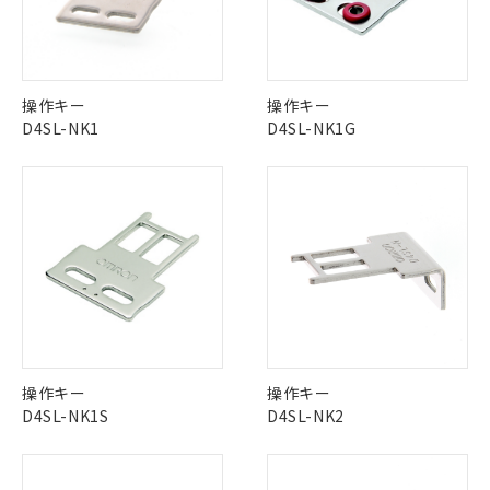
No
No
No
No
中国 RoHS表
※1 ※2
この製品の規格認証/適合状況ページへ
Pb
Hg
Cd
Cr(VI)
操作キー
操作キー
その他の認証はこちらのページからご検索ください
D4SL-NK1
D4SL-NK1G
X
O
O
O
※1 対応状況
"対応済み"や非含有の記載がされた商品であっても、流通
在庫等で未対応品が混在する可能性があります。
対応済み：EU RoHS指令（10物質）の
非含有品が必要な際は、弊社営業部門もしくは販売店へお
非含有に対応した製品が提供可能な商品で
問い合わせください。
す。
対応予定：EU RoHS指令（10物質）の非含
ご利用条件
有に対応した製品に切り替える予定のある
この製品のRoHS/REACH対応状況ページへ
商品です。
操作キー
操作キー
対応予定なし：EU RoHS指令（10物質）の
D4SL-NK1S
D4SL-NK2
以下の条件をお読みいただき、同意のうえ
非含有に非対応の商品で、対応品を出す予
ご利用ください。
定はありません。
調査・確認中：EU RoHS指令（10物質）の
本サービスは、当社制御機器事業取扱