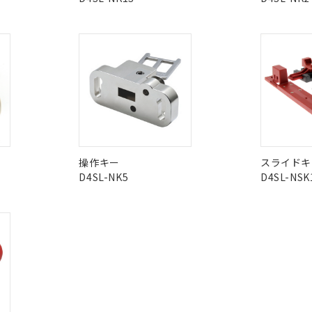
I)
PBBs
PBDEs
DBP
機器販売店や当社販売拠点は「
販売ネットワーク
」をご確認くだ
販売先および販売に係わる関係者が違法に輸出するおそれがある場
用期限
この製品の規格認証/適合
び標準価格結果を当社の事前の承諾なく第三者に漏洩または開示し
え状況などにより、予定月が前後することがあります。
(最新の在庫状況については、お客様のお取引先、またはお客様担当
その他の認証はこちらのページからご
（10物質）のすべてが基準値以下であることを示します。
店・当社販売員にご確認ください)
能（部品リスト作成サービス）をご利用いただくには、I-Webメン
O
O
O
使用状況下において有害物質が外部に漏えいし、環境に深刻な影響を
あります。
機種、また在庫状況の情報を公開していない機種
ェブサイト上で当社にご登録された部品リストについて、当社およ
書ダウンロード
す。当社販売部門へお問い合わせください。
品・サービスに関するお客様との取引・商談に必要な範囲で利用す
合意する
キャンセル
在庫等で未対応品が混在する可能性があります。
書をダウンロードすることができます。
問い合わせください。
利用者とは、
"個人情報の共同利用に関して"
の「1.共同利用者の
します。
10物質）の非含有証明書
明書（当社基準）
この製品のRoHS/REACH対応
操作キー
スライドキ
日時点で非含有を証明するもので、過去に遡って非含有を証明するも
D4SL-NK5
D4SL-NSK
令のフタル酸エステル類４物質の対応では、対応完了までの期間は出
備考欄に対応日を記載しておりました。
品への在庫切替を完了していることから、特段のことがない限り、20
す。