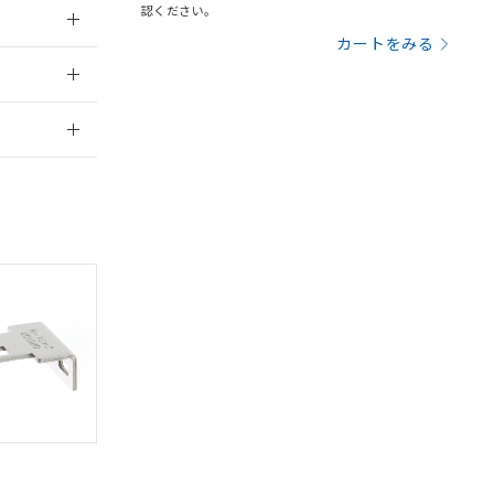
認ください。
カートをみる
2012/6/12
2026/7/29
。
商品です。
定はありません。
商品です。
を得ず変更すること
を提供させていただ
規制貨物等」とい
引許可)を取得する
BDE) 1000ppm以下、
をご了承ください。
0ppm以下、フタル酸ジブチ
基づき作成されるも
う必要な手段を講じ
ことをご了承くださ
) : 1000ppm、
 1000ppm、
びにこれらの製造装
ン制御機器販売店・
三者に通知します。