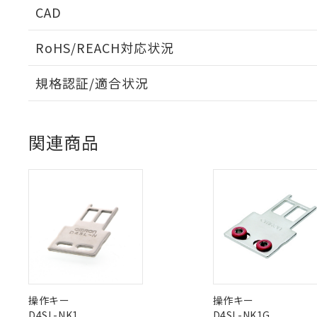
CAD
RoHS/REACH対応状況
※1 対応状況
ログイン/会員登録いただくと、CADデータをダウンロ
規格認証/適合状況
対応済み：EU
対応予定：EU R
EU RoHS
注意事項・凡例
UL認証
CSA認証
対応予定なし：EU
CEマーキング
調査・確認中：EU
ご利用条件
関連商品
非該当品：ライセ
Yes
Yes
Yes
対応状況
対応予定月
※1
※2
※1 中国RoHS
仕入先様の事情に
ダウンロードデータをご利用いただく前に、以下を必ずお読
があります。
以下の条件をお読
「○」：最大均質
対応済み
ソフトウェアの使用条件
「×」：最大均質
本サービスは
当社は、これ
*EU RoHS指令（10物
LR型式承認
DNV型式承認
BV型式承認
KR
「－」：未確認で
鉛(Pb) 1000ppm以下、
くものです。
う）を輸出ま
記
説明
（イギリス
（ノルウェー
（フランス
六価クロム(Cr(Ⅵ)) 1
（
当社制御機器
などの必要な
中国 RoHS
注意事項・凡例
フタル酸ビス(2-エチルヘ
号
船舶規格）
船舶規格）
船舶規格）
船
*中国RoHS10物質の基準値 
ル（DBP） 1000ppm
在庫状況およ
当社は規制貨
Pb(鉛) :1000ppm、 Hg
但し、RoHS指令で産
のであり、閲
ます。
Cr(Ⅵ)(六価クロム) : 
フタル酸エステル類の４
○
一定数以
No
No
No
No
DBP(フタル酸ジブチル) :
い。
当社は貴社製
中国 RoHS表
DEHP(フタル酸ビス(2-エ
※1 ※2
正式な納期状
置等に一切使
操作キー
操作キー
当社販売員に
※2 対応予定月
△
一定数に
当社は、貴社
D4SL-NK1
D4SL-NK1G