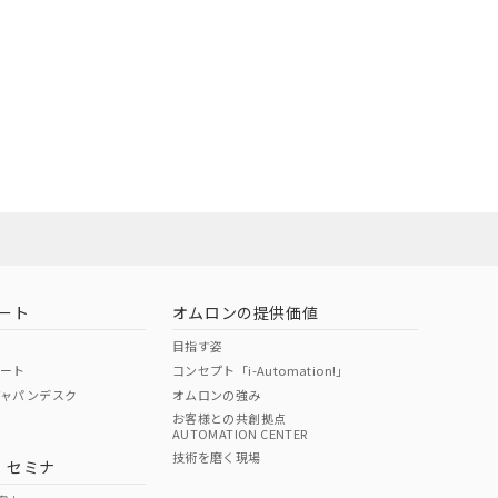
ート
オムロンの提供価値
目指す姿
ポート
コンセプト「i-Automation!」
ジャパンデスク
オムロンの強み
お客様との共創拠点
AUTOMATION CENTER
技術を磨く現場
・セミナ