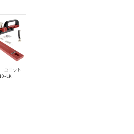
DIBP
BBP
DEHP
環境保護
さい。
合は、取り引きをい
状況ページへ
使用期限
ないようお願いしま
のオムロン制御
検索ください
バーズにご登録され
O
O
O
10
及ぼさない年数を意
び当社の共同利用者
ることをご了承くだ
範囲」に記載されて
状況ページへ
ーユニット
のではありません。
10-LK
荷製品に未対応品が
22年1月12日よ