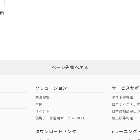
用
ページ先頭へ戻る
ソリューション
サービスサポ
解決提案
テスト機貸出
事例
ロボティクスサ
イベント
日本語相談窓口
現場データ活用サービスi-BELT
輸出該非判定
ダウンロードセンタ
eラーニング