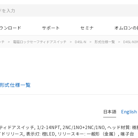
ウンロード
サポート
セミナ
オムロンの
ッチ
>
電磁ロックセーフティドアスイッチ
>
D4SL-N
>
形式仕様一覧
>
D4SL-N3
 形式仕様一覧
日本語
English
スイッチ, 1/2-14NPT, 2NC/1NO+2NC/1NO, ヘッド材質: 
ドリリース, 表示灯: 橙LED, リリースキー: 一般形（金属）, 端子台