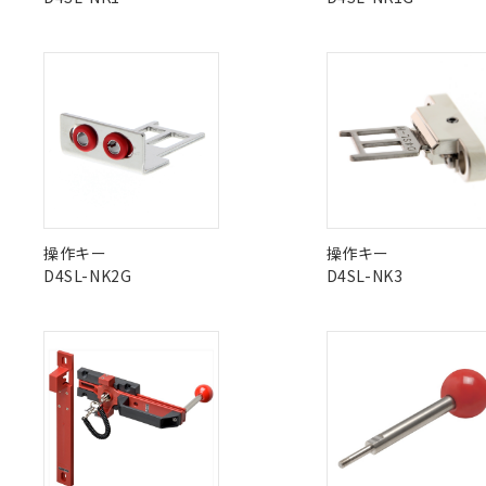
Pb
Hg
Cd
Cr(V
オムロン制御
また当社は、
※2 環境保護使
在庫状況およ
部品在庫の切り替
たしません。
－
在庫なし
す。
「ｅ」：有害物質
機器販売
マイパーツ機
X
O
O
O
「10」：通常の
ている必要が
味します。
空
受注生産
お客様が当ウ
※3 非含有証明
「－」：未確認で
白
が、当社の製
"対応済み"や非含有の記載がされた商品であっても、流通
さい。
下記の非含有証明
非含有品が必要な際は、弊社営業部門もしくは販売店へお
※当社の共同
いる法人を指
EU RoHS指令（
51物質の非含有証
操作キー
操作キー
※本証明書は発行
D4SL-NK2G
D4SL-NK3
また、RoHS指
混在することから
既に当社にて対応
り割愛しておりま