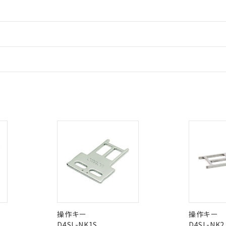
情報更新：
ードすることができます。
情報更新：
 RoHS指令（10物質）の非含有に対応した製品が提供可能な商品です
oHS指令（10物質）の非含有に対応した製品に切り替える予定のある
 RoHS指令（10物質）の非含有に非対応の商品で、対応品を出す予
CCC認証
電波法
ログイン/会員登録
 RoHS指令（10物質）の非含有の対応状況を調査中または確認中の
ンス料など無形物で、有害物質有無と関係のない商品です。
Yes
N/A
非含有証明書
※3
○×表
より、非含有部品としていたものが、含有品と判明した場合などやむ
みください。
みいただき、同意のうえご利用ください。
材料含有率が中国RoHSの基準値以下であることを示します。
ダウンロードはこちら
材料含有率が中国RoHSの基準値を超えていることを示します。
、当社制御機器事業取扱商品の当社在庫状況および標準価格(税抜)
ら貴社製品のうち、外国為替および外国貿易法に定める商品（以下｢
質）：
型式承認
NK型式承認
ABS型式承認
す。当社販売部門へお問い合わせください。
 水銀(Hg) 1000ppm以下、 カドミウム(Cd) 100ppm以下、
たは国外への提供する場合は、日本国政府の輸出許可(または役務取
000ppm以下、ポリ臭化ビフェニル類(PBB) 1000ppm以下、ポリ臭化ジフェニルエーテル類(P
韓国
（日本
（アメリカ
事業取扱商品の中には、本サービスの対象外となる商品もあること
手続きをとります。
キシル) (DEHP)(別名：DOP) 1000ppm以下、フタル酸ブチルベンジル（BBP） 100
舶規格）
船舶規格）
船舶規格）
(GB/T26572)：
以下、フタル酸ジイソブチル (DIBP) 1000ppm以下
び標準価格照会結果は、記載している更新日時点での社内データに
物を破棄する場合は、完全に破砕するなど、違法に輸出されないよ
(水銀) : 1000ppm、 Cd(カドミウム) : 100ppm、
業用監視および制御機器に対する適用除外項目は除く。
覧された時点での実際の在庫および標準価格とは異なる場合がある
1000ppm、 PBBs(ポリ臭化ビフェニル類) : 1000ppm、 PBDEs(ポリ臭化ジフェニルエーテル類
物質については閾値を超える意図的な使用がないことを確認しています。
上の在庫あり
No
No
 1000ppm、 DIBP(フタル酸ジイソブチル) : 1000ppm、 BBP(フタル酸ブチルベンジル) :
品を、核兵器、ミサイル、化学兵器、生物兵器またはその他武器並
チルヘキシル)) : 1000ppm
況および標準価格はお客様のお取引先、またはお客様担当のオムロ
用いたしません。
操作キー
操作キー
ご相談ください。
は満たないが在庫あり
製品を第三者に販売する場合は、上記1、2および3の内容を当該第
D4SL-NK1S
D4SL-NK2