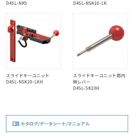
該第三者に通知します。また当社は、
示しないようお願いします。
D4SL-NK5
D4SL-NSK10-LK
部品在庫の切り替え状況などにより、予定
「10」：通常の使用状況下において有害物
販売先および販売に係わる関係者が違
マイパーツ機能（部品リスト作成サー
空
受注生産機種、また在庫状況の
月が前後することがあります。
質が外部に漏えいし、環境に深刻な影響を
法に輸出するおそれがある場合は、取
ビス）をご利用いただくには、I-Web
白
情報を公開していない機種
及ぼさない年数を意味します。
り引きをいたしません。
メンバーズにご登録されている必要が
「－」：未確認です。当社販売部門へお問
あります。
い合わせください。
お客様が当ウェブサイト上で当社にご
※3 非含有証明書ダウンロード
登録された部品リストについて、当社
および当社の共同利用者が、当社の製
下記の非含有証明書をダウンロードするこ
品・サービスに関するお客様との取
とができます。
合意する
キャンセル
引・商談に必要な範囲で利用すること
をご了承ください。
EU RoHS指令（10物質）の非含有証明書
※当社の共同利用者とは、
"個人情報
51物質の非含有証明書（当社基準）
スライドキーユニット
スライドキーユニット用内
の共同利用に関して"
の「1.共同利
※本証明書は発行日時点で非含有を証明す
D4SL-NSK10-LKH
側レバー
用者の範囲」に記載されている法人を
るもので、過去に遡って非含有を証明する
D4SL-SK10H
指します。
ものではありません。
また、RoHS指令のフタル酸エステル類４
物質の対応では、対応完了までの期間は出
荷製品に未対応品が混在することから備考
欄に対応日を記載しておりました。
カタログ/データシート/マニュアル
既に当社にて対応品への在庫切替を完了
していることから、特段のことがない限