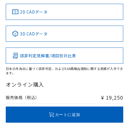
り、2022年1月12日より割愛しておりま
す。
2D CADデータ
3D CADデータ
該非判定見解書/項目別対比表
日本の外為法に基づく該非判定、およびEAR再輸出規制に関する見解が入手でき
ます。
オンライン購入
¥ 19,250
販売価格（税込）
カートに追加