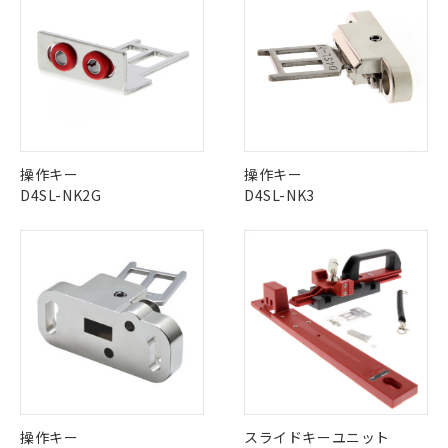
※1 中国RoHS○×表
非含有の対応状況を調査中または確認中の
商品の当社在庫状況および標準価格
商品です。
(税抜)を提供させていただくもので
「○」：最大均質材料含有率が中国RoHSの
非該当品：ライセンス料など無形物で、有
す。
基準値以下であることを示します。
害物質有無と関係のない商品です。
当社制御機器事業取扱商品の中には、
「×」：最大均質材料含有率が中国RoHSの
仕入先様の事情により、非含有部品として
本サービスの対象外となる商品もある
基準値を超えていることを示します。
いたものが、含有品と判明した場合などや
当社は、これら貴社製品のうち、外国
ことをご了承ください。
「－」：未確認です。当社販売部門へお問
むを得ず変更することがあります。
為替および外国貿易法に定める商品
在庫状況および標準価格照会結果は、
い合わせください。
（以下｢規制貨物等」という）を輸出
記載している更新日時点での社内デー
*EU RoHS指令（10物質）：
操作キー
操作キー
または国外への提供する場合は、日本
記
タに基づき作成されるものであり、閲
説明
鉛(Pb) 1000ppm以下、 水銀(Hg) 1000ppm以下、 カド
*中国RoHS10物質の基準値 (GB/T26572)：
D4SL-NK2G
D4SL-NK3
国政府の輸出許可(または役務取引許
号
覧された時点での実際の在庫および標
ミウム(Cd) 100ppm以下、
Pb(鉛) :1000ppm、 Hg(水銀) : 1000ppm、 Cd(カドミウ
可)を取得するなどの必要な手続きを
六価クロム(Cr(Ⅵ)) 1000ppm以下、ポリ臭化ビフェニル
ム) : 100ppm、
準価格とは異なる場合があることをご
類(PBB) 1000ppm以下、ポリ臭化ジフェニルエーテル類
Cr(Ⅵ)(六価クロム) : 1000ppm、 PBBs(ポリ臭化ビフェ
とります。
了承ください。
(PBDE) 1000ppm以下、フタル酸ビス(2-エチルヘキシ
○
一定数以上の在庫あり
ニル類) : 1000ppm、 PBDEs(ポリ臭化ジフェニルエーテ
当社は規制貨物を破棄する場合は、完
ル) (DEHP)(別名：DOP) 1000ppm以下、フタル酸ブチ
正式な納期状況および標準価格はお客
ル類) : 1000ppm、
ルベンジル（BBP） 1000ppm以下、フタル酸ジブチル
全に破砕するなど、違法に輸出されな
DBP(フタル酸ジブチル) : 1000ppm、 DIBP(フタル酸ジ
様のお取引先、またはお客様担当のオ
（DBP） 1000ppm以下、フタル酸ジイソブチル
イソブチル) : 1000ppm、 BBP(フタル酸ブチルベンジ
△
一定数には満たないが在庫あり
いよう必要な手段を講じます。
ムロン制御機器販売店・当社販売員に
(DIBP) 1000ppm以下
ル) : 1000ppm、
当社は貴社製品を、核兵器、ミサイ
但し、RoHS指令で産業用監視および制御機器に対する
DEHP(フタル酸ビス(2-エチルヘキシル)) : 1000ppm
ご相談ください。
適用除外項目は除く。
ル、化学兵器、生物兵器またはその他
－
在庫なし(最新の在庫状況につ
オムロン制御機器販売店や当社販売拠
フタル酸エステル類の４物質については閾値を超える意
武器並びにこれらの製造装置等に一切
いては、お客様のお取引先、ま
図的な使用がないことを確認しています。
点は「
販売ネットワーク
」をご確認
※2 環境保護使用期限
使用いたしません。
たはお客様担当のオムロン制御
ください。
当社は、貴社製品を第三者に販売する
機器販売店・当社販売員にご確
在庫状況および標準価格結果を当社の
※2 対応予定月
「ｅ」：有害物質（10物質）のすべてが基
場合は、上記1、2および3の内容を当
認ください)
事前の承諾なく第三者に漏洩または開
操作キー
スライドキーユニット
準値以下であることを示します。