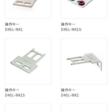
No
No
No
No
中国 RoHS表
※1 ※2
この製品の規格認証/適合状況ページへ
Pb
Hg
Cd
Cr(VI)
操作キー
操作キー
その他の認証はこちらのページからご検索ください
D4SL-NK1
D4SL-NK1G
X
O
O
O
※1 対応状況
"対応済み"や非含有の記載がされた商品であっても、流通
在庫等で未対応品が混在する可能性があります。
対応済み：EU RoHS指令（10物質）の
非含有品が必要な際は、弊社営業部門もしくは販売店へお
非含有に対応した製品が提供可能な商品で
問い合わせください。
す。
対応予定：EU RoHS指令（10物質）の非含
ご利用条件
有に対応した製品に切り替える予定のある
この製品のRoHS/REACH対応状況ページへ
商品です。
操作キー
操作キー
対応予定なし：EU RoHS指令（10物質）の
D4SL-NK1S
D4SL-NK2
以下の条件をお読みいただき、同意のうえ
非含有に非対応の商品で、対応品を出す予
ご利用ください。
定はありません。
調査・確認中：EU RoHS指令（10物質）の
本サービスは、当社制御機器事業取扱