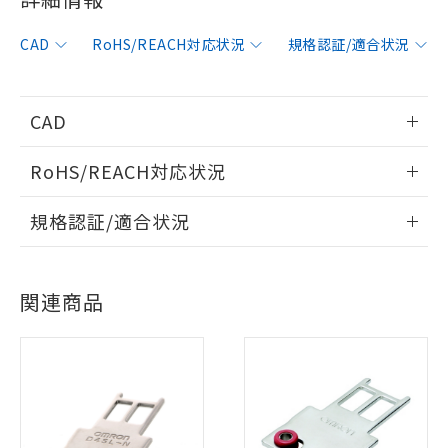
CAD
RoHS/REACH対応状況
規格認証/適合状況
CAD
情報更新：2012/6/12
RoHS/REACH対応状況
ログイン/会員登録いただくと、CADデータをダウンロー
情報更新：2026/7/29
規格認証/適合状況
ドすることができます。
EU RoHS
注意事項・凡例
UL認証
CSA認証
CEマーキング
ログイン/会員登録
関連商品
Yes
Yes
Yes
対応状況
対応予定月
※1
※2
対応済み
ダウンロードデータをご利用いただく前に、以下を必ずお読
LR型式承認
DNV型式承認
BV型式承認
KR型式承
みください。
（イギリス
（ノルウェー
（フランス
（韓国
ソフトウェアの使用条件
船舶規格）
船舶規格）
船舶規格）
船舶規格
中国 RoHS
注意事項・凡例