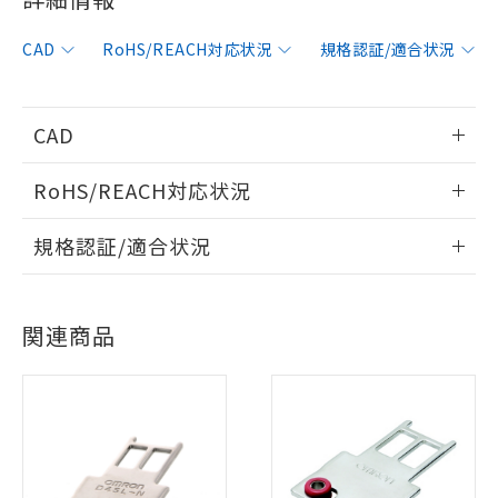
CAD
RoHS/REACH対応状況
規格認証/適合状況
CAD
情報更新：2012/6/12
RoHS/REACH対応状況
ログイン/会員登録いただくと、CADデータをダウンロー
情報更新：2026/7/29
規格認証/適合状況
ドすることができます。
EU RoHS
注意事項・凡例
UL認証
CSA認証
CEマーキング
ログイン/会員登録
関連商品
Yes
Yes
Yes
対応状況
対応予定月
※1
※2
対応済み
ダウンロードデータをご利用いただく前に、以下を必ずお読
LR型式承認
DNV型式承認
BV型式承認
KR型式承
みください。
（イギリス
（ノルウェー
（フランス
（韓国
ソフトウェアの使用条件
船舶規格）
船舶規格）
船舶規格）
船舶規格
中国 RoHS
注意事項・凡例