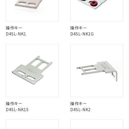
No
No
No
No
中国 RoHS表
※1 ※2
この製品の規格認証/適合状況ページへ
Pb
Hg
Cd
Cr(VI)
操作キー
操作キー
その他の認証はこちらのページからご検索ください
D4SL-NK1
D4SL-NK1G
X
O
O
O
※1 対応状況
"対応済み"や非含有の記載がされた商品であっても、流通
在庫等で未対応品が混在する可能性があります。
対応済み：EU RoHS指令（10物質）の
非含有品が必要な際は、弊社営業部門もしくは販売店へお
非含有に対応した製品が提供可能な商品で
問い合わせください。
す。
対応予定：EU RoHS指令（10物質）の非含
ご利用条件
有に対応した製品に切り替える予定のある
この製品のRoHS/REACH対応状況ページへ
商品です。
操作キー
操作キー
対応予定なし：EU RoHS指令（10物質）の
D4SL-NK1S
D4SL-NK2
以下の条件をお読みいただき、同意のうえ
非含有に非対応の商品で、対応品を出す予
ご利用ください。
定はありません。
調査・確認中：EU RoHS指令（10物質）の
本サービスは、当社制御機器事業取扱