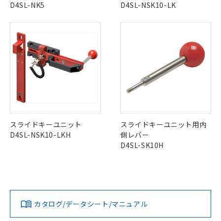
該第三者に通知します。また当社は、
示しないようお願いします。
D4SL-NK5
D4SL-NSK10-LK
部品在庫の切り替え状況などにより、予定
「10」：通常の使用状況下において有害物
販売先および販売に係わる関係者が違
マイパーツ機能（部品リスト作成サー
空
受注生産機種、また在庫状況の
月が前後することがあります。
質が外部に漏えいし、環境に深刻な影響を
法に輸出するおそれがある場合は、取
ビス）をご利用いただくには、I-Web
白
情報を公開していない機種
及ぼさない年数を意味します。
り引きをいたしません。
メンバーズにご登録されている必要が
「－」：未確認です。当社販売部門へお問
あります。
い合わせください。
お客様が当ウェブサイト上で当社にご
※3 非含有証明書ダウンロード
登録された部品リストについて、当社
および当社の共同利用者が、当社の製
下記の非含有証明書をダウンロードするこ
品・サービスに関するお客様との取
とができます。
合意する
キャンセル
引・商談に必要な範囲で利用すること
をご了承ください。
EU RoHS指令（10物質）の非含有証明書
※当社の共同利用者とは、
"個人情報
51物質の非含有証明書（当社基準）
スライドキーユニット
スライドキーユニット用内
の共同利用に関して"
の「1.共同利
※本証明書は発行日時点で非含有を証明す
D4SL-NSK10-LKH
側レバー
用者の範囲」に記載されている法人を
るもので、過去に遡って非含有を証明する
D4SL-SK10H
指します。
ものではありません。
また、RoHS指令のフタル酸エステル類４
物質の対応では、対応完了までの期間は出
荷製品に未対応品が混在することから備考
欄に対応日を記載しておりました。
カタログ/データシート/マニュアル
既に当社にて対応品への在庫切替を完了
していることから、特段のことがない限