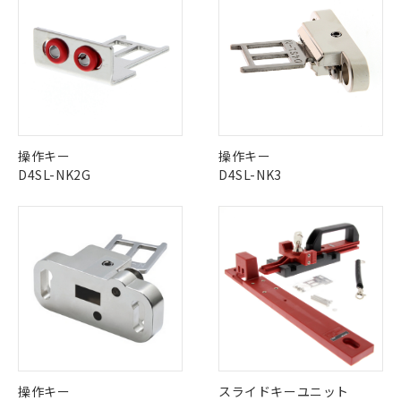
※1 中国RoHS○×表
非含有の対応状況を調査中または確認中の
商品の当社在庫状況および標準価格
商品です。
(税抜)を提供させていただくもので
「○」：最大均質材料含有率が中国RoHSの
非該当品：ライセンス料など無形物で、有
す。
基準値以下であることを示します。
害物質有無と関係のない商品です。
当社制御機器事業取扱商品の中には、
「×」：最大均質材料含有率が中国RoHSの
仕入先様の事情により、非含有部品として
本サービスの対象外となる商品もある
基準値を超えていることを示します。
いたものが、含有品と判明した場合などや
当社は、これら貴社製品のうち、外国
ことをご了承ください。
「－」：未確認です。当社販売部門へお問
むを得ず変更することがあります。
為替および外国貿易法に定める商品
在庫状況および標準価格照会結果は、
い合わせください。
（以下｢規制貨物等」という）を輸出
記載している更新日時点での社内デー
*EU RoHS指令（10物質）：
操作キー
操作キー
または国外への提供する場合は、日本
記
タに基づき作成されるものであり、閲
説明
鉛(Pb) 1000ppm以下、 水銀(Hg) 1000ppm以下、 カド
*中国RoHS10物質の基準値 (GB/T26572)：
D4SL-NK2G
D4SL-NK3
国政府の輸出許可(または役務取引許
号
覧された時点での実際の在庫および標
ミウム(Cd) 100ppm以下、
Pb(鉛) :1000ppm、 Hg(水銀) : 1000ppm、 Cd(カドミウ
可)を取得するなどの必要な手続きを
六価クロム(Cr(Ⅵ)) 1000ppm以下、ポリ臭化ビフェニル
ム) : 100ppm、
準価格とは異なる場合があることをご
類(PBB) 1000ppm以下、ポリ臭化ジフェニルエーテル類
Cr(Ⅵ)(六価クロム) : 1000ppm、 PBBs(ポリ臭化ビフェ
とります。
了承ください。
(PBDE) 1000ppm以下、フタル酸ビス(2-エチルヘキシ
○
一定数以上の在庫あり
ニル類) : 1000ppm、 PBDEs(ポリ臭化ジフェニルエーテ
当社は規制貨物を破棄する場合は、完
ル) (DEHP)(別名：DOP) 1000ppm以下、フタル酸ブチ
正式な納期状況および標準価格はお客
ル類) : 1000ppm、
ルベンジル（BBP） 1000ppm以下、フタル酸ジブチル
全に破砕するなど、違法に輸出されな
DBP(フタル酸ジブチル) : 1000ppm、 DIBP(フタル酸ジ
様のお取引先、またはお客様担当のオ
（DBP） 1000ppm以下、フタル酸ジイソブチル
イソブチル) : 1000ppm、 BBP(フタル酸ブチルベンジ
△
一定数には満たないが在庫あり
いよう必要な手段を講じます。
ムロン制御機器販売店・当社販売員に
(DIBP) 1000ppm以下
ル) : 1000ppm、
当社は貴社製品を、核兵器、ミサイ
但し、RoHS指令で産業用監視および制御機器に対する
DEHP(フタル酸ビス(2-エチルヘキシル)) : 1000ppm
ご相談ください。
適用除外項目は除く。
ル、化学兵器、生物兵器またはその他
－
在庫なし(最新の在庫状況につ
オムロン制御機器販売店や当社販売拠
フタル酸エステル類の４物質については閾値を超える意
武器並びにこれらの製造装置等に一切
いては、お客様のお取引先、ま
図的な使用がないことを確認しています。
点は「
販売ネットワーク
」をご確認
※2 環境保護使用期限
使用いたしません。
たはお客様担当のオムロン制御
ください。
当社は、貴社製品を第三者に販売する
機器販売店・当社販売員にご確
在庫状況および標準価格結果を当社の
※2 対応予定月
「ｅ」：有害物質（10物質）のすべてが基
場合は、上記1、2および3の内容を当
認ください)
事前の承諾なく第三者に漏洩または開
操作キー
スライドキーユニット
準値以下であることを示します。