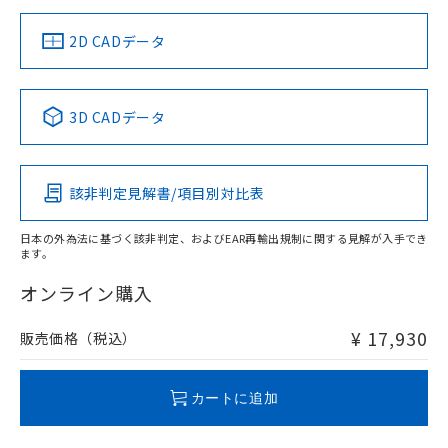
り、2022年1月12日より割愛しておりま
す。
2D CADデータ
3D CADデータ
該非判定見解書/項目別対比表
日本の外為法に基づく該非判定、およびEAR再輸出規制に関する見解が入手でき
ます。
オンライン購入
¥ 17,930
販売価格（税込）
カートに追加