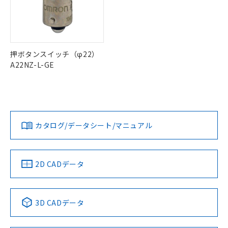
ル) : 1000ppm、
当社は貴社製品を、核兵器、ミサイ
但し、RoHS指令で産業用監視および制御機器に対する
DEHP(フタル酸ビス(2-エチルヘキシル)) : 1000ppm
ご相談ください。
適用除外項目は除く。
ル、化学兵器、生物兵器またはその他
－
在庫なし(最新の在庫状況につ
オムロン制御機器販売店や当社販売拠
フタル酸エステル類の４物質については閾値を超える意
武器並びにこれらの製造装置等に一切
いては、お客様のお取引先、ま
図的な使用がないことを確認しています。
点は「
販売ネットワーク
」をご確認
※2 環境保護使用期限
使用いたしません。
たはお客様担当のオムロン制御
ください。
当社は、貴社製品を第三者に販売する
機器販売店・当社販売員にご確
在庫状況および標準価格結果を当社の
押ボタンスイッチ（φ22）
※2 対応予定月
「ｅ」：有害物質（10物質）のすべてが基
場合は、上記1、2および3の内容を当
認ください)
事前の承諾なく第三者に漏洩または開
A22NZ-L-GE
準値以下であることを示します。
該第三者に通知します。また当社は、
示しないようお願いします。
部品在庫の切り替え状況などにより、予定
「10」：通常の使用状況下において有害物
販売先および販売に係わる関係者が違
マイパーツ機能（部品リスト作成サー
空
受注生産機種、また在庫状況の
月が前後することがあります。
質が外部に漏えいし、環境に深刻な影響を
法に輸出するおそれがある場合は、取
ビス）をご利用いただくには、I-Web
白
情報を公開していない機種
及ぼさない年数を意味します。
り引きをいたしません。
メンバーズにご登録されている必要が
「－」：未確認です。当社販売部門へお問
あります。
い合わせください。
カタログ/データシート/マニュアル
お客様が当ウェブサイト上で当社にご
※3 非含有証明書ダウンロード
登録された部品リストについて、当社
および当社の共同利用者が、当社の製
下記の非含有証明書をダウンロードするこ
品・サービスに関するお客様との取
2D CADデータ
とができます。
合意する
キャンセル
引・商談に必要な範囲で利用すること
をご了承ください。
EU RoHS指令（10物質）の非含有証明書
※当社の共同利用者とは、
"個人情報
51物質の非含有証明書（当社基準）
3D CADデータ
の共同利用に関して"
の「1.共同利
※本証明書は発行日時点で非含有を証明す
用者の範囲」に記載されている法人を
るもので、過去に遡って非含有を証明する
指します。