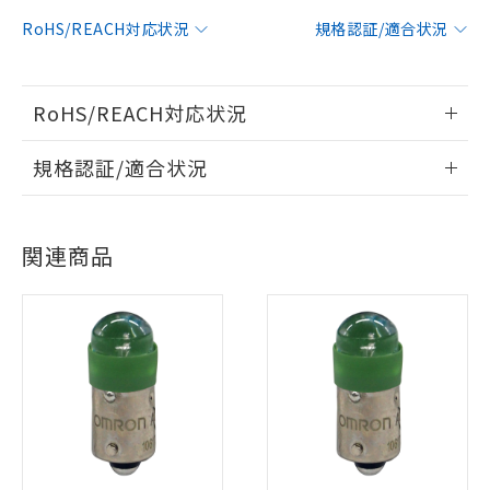
RoHS/REACH対応状況
規格認証/適合状況
RoHS/REACH対応状況
情報更新：2026/7/29
規格認証/適合状況
EU RoHS
注意事項・凡例
UL認証
CSA認証
CEマーキング
関連商品
No
No
N/A
対応状況
対応予定月
※1
※2
対応済み
LR型式承認
DNV型式承認
BV型式承認
KR型式承
（イギリス
（ノルウェー
（フランス
（韓国
※1 対応状況
船舶規格）
船舶規格）
船舶規格）
船舶規格
中国 RoHS
注意事項・凡例
対応済み：EU RoHS指令（10物質）の
No
No
No
No
非含有に対応した製品が提供可能な商品で
す。
中国 RoHS表
※1 ※2
対応予定：EU RoHS指令（10物質）の非含