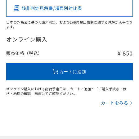
ものではありません。
該非判定見解書/項目別対比表
また、RoHS指令のフタル酸エステル類４
物質の対応では、対応完了までの期間は出
荷製品に未対応品が混在することから備考
日本の外為法に基づく該非判定、およびEAR再輸出規制に関する見解が入手でき
ます。
欄に対応日を記載しておりました。
既に当社にて対応品への在庫切替を完了
オンライン購入
していることから、特段のことがない限
り、2022年1月12日より割愛しておりま
¥ 850
販売価格（税込）
す。
カートに追加
オンライン購入における出荷予定日は、カートに追加～「ご購入手続き：価
格・納期の確認」画面にてご確認ください。
カートをみる