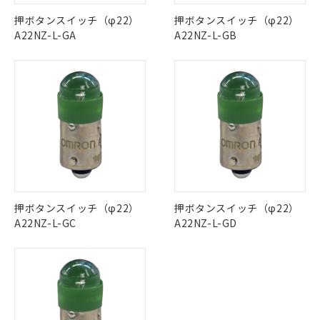
ご利用条件
この製品の規格認証/適合状況ページへ
Pb
Hg
Cd
Cr(VI)
有に対応した製品に切り替える予定のある
押ボタンスイッチ（φ22）
押ボタンスイッチ（φ22）
その他の認証はこちらのページからご検索ください
商品です。
A22NZ-L-GA
A22NZ-L-GB
対応予定なし：EU RoHS指令（10物質）の
O
O
O
O
以下の条件をお読みいただき、同意のうえ
非含有に非対応の商品で、対応品を出す予
ご利用ください。
定はありません。
調査・確認中：EU RoHS指令（10物質）の
本サービスは、当社制御機器事業取扱
※1 中国RoHS○×表
"対応済み"や非含有の記載がされた商品であっても、流通
非含有の対応状況を調査中または確認中の
商品の当社在庫状況および標準価格
在庫等で未対応品が混在する可能性があります。
商品です。
(税抜)を提供させていただくもので
「○」：最大均質材料含有率が中国RoHSの
非含有品が必要な際は、弊社営業部門もしくは販売店へお
非該当品：ライセンス料など無形物で、有
す。
基準値以下であることを示します。
問い合わせください。
害物質有無と関係のない商品です。
当社制御機器事業取扱商品の中には、
「×」：最大均質材料含有率が中国RoHSの
仕入先様の事情により、非含有部品として
本サービスの対象外となる商品もある
基準値を超えていることを示します。
いたものが、含有品と判明した場合などや
当社は、これら貴社製品のうち、外国
この製品のRoHS/REACH対応状況ページへ
ことをご了承ください。
「－」：未確認です。当社販売部門へお問
むを得ず変更することがあります。
為替および外国貿易法に定める商品
在庫状況および標準価格照会結果は、
い合わせください。
押ボタンスイッチ（φ22）
押ボタンスイッチ（φ22）
（以下｢規制貨物等」という）を輸出
記載している更新日時点での社内デー
A22NZ-L-GC
A22NZ-L-GD
*EU RoHS指令（10物質）：
または国外への提供する場合は、日本
記
タに基づき作成されるものであり、閲
説明
鉛(Pb) 1000ppm以下、 水銀(Hg) 1000ppm以下、 カド
*中国RoHS10物質の基準値 (GB/T26572)：
国政府の輸出許可(または役務取引許
号
覧された時点での実際の在庫および標
ミウム(Cd) 100ppm以下、
Pb(鉛) :1000ppm、 Hg(水銀) : 1000ppm、 Cd(カドミウ
可)を取得するなどの必要な手続きを
六価クロム(Cr(Ⅵ)) 1000ppm以下、ポリ臭化ビフェニル
ム) : 100ppm、
準価格とは異なる場合があることをご
類(PBB) 1000ppm以下、ポリ臭化ジフェニルエーテル類
Cr(Ⅵ)(六価クロム) : 1000ppm、 PBBs(ポリ臭化ビフェ
とります。
了承ください。
(PBDE) 1000ppm以下、フタル酸ビス(2-エチルヘキシ
○
一定数以上の在庫あり
ニル類) : 1000ppm、 PBDEs(ポリ臭化ジフェニルエーテ
当社は規制貨物を破棄する場合は、完
ル) (DEHP)(別名：DOP) 1000ppm以下、フタル酸ブチ
正式な納期状況および標準価格はお客
ル類) : 1000ppm、
ルベンジル（BBP） 1000ppm以下、フタル酸ジブチル
全に破砕するなど、違法に輸出されな
DBP(フタル酸ジブチル) : 1000ppm、 DIBP(フタル酸ジ
様のお取引先、またはお客様担当のオ
（DBP） 1000ppm以下、フタル酸ジイソブチル
イソブチル) : 1000ppm、 BBP(フタル酸ブチルベンジ
△
一定数には満たないが在庫あり
いよう必要な手段を講じます。
ムロン制御機器販売店・当社販売員に
(DIBP) 1000ppm以下