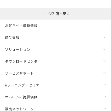
るもので、過去に遡って非含有を証明する
指します。
ものではありません。
また、RoHS指令のフタル酸エステル類４
ページ先頭へ戻る
物質の対応では、対応完了までの期間は出
荷製品に未対応品が混在することから備考
お知らせ・最新情報
欄に対応日を記載しておりました。
既に当社にて対応品への在庫切替を完了
商品情報
していることから、特段のことがない限
り、2022年1月12日より割愛しておりま
す。
ソリューション
ダウンロードセンタ
サービスサポート
eラーニング・セミナ
オムロンの提供価値
販売ネットワーク