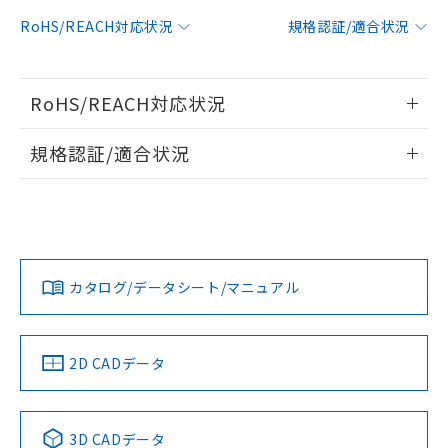
対応予定：EU RoHS指令（10物質）の非含
RoHS/REACH対応状況
規格認証/適合状況
ご利用条件
有に対応した製品に切り替える予定のある
商品です。
対応予定なし：EU RoHS指令（10物質）の
以下の条件をお読みいただき、同意のうえ
RoHS/REACH対応状況
非含有に非対応の商品で、対応品を出す予
ご利用ください。
定はありません。
情報更新：2026/7/29
調査・確認中：EU RoHS指令（10物質）の
規格認証/適合状況
本サービスは、当社制御機器事業取扱
※1 中国RoHS○×表
非含有の対応状況を調査中または確認中の
商品の当社在庫状況および標準価格
EU RoHS
注意事項・凡例
商品です。
(税抜)を提供させていただくもので
UL認証
CSA認証
CEマーキング
「○」：最大均質材料含有率が中国RoHSの
非該当品：ライセンス料など無形物で、有
す。
基準値以下であることを示します。
害物質有無と関係のない商品です。
当社制御機器事業取扱商品の中には、
No
No
N/A
「×」：最大均質材料含有率が中国RoHSの
仕入先様の事情により、非含有部品として
対応状況
対応予定月
※1
※2
本サービスの対象外となる商品もある
基準値を超えていることを示します。
いたものが、含有品と判明した場合などや
当社は、これら貴社製品のうち、外国
ことをご了承ください。
カタログ/データシート/マニュアル
「－」：未確認です。当社販売部門へお問
むを得ず変更することがあります。
対応済み
為替および外国貿易法に定める商品
在庫状況および標準価格照会結果は、
い合わせください。
（以下｢規制貨物等」という）を輸出
LR型式承認
DNV型式承認
BV型式承認
KR型式承
記載している更新日時点での社内デー
*EU RoHS指令（10物質）：
または国外への提供する場合は、日本
（イギリス
（ノルウェー
（フランス
（韓国
記
タに基づき作成されるものであり、閲
説明
鉛(Pb) 1000ppm以下、 水銀(Hg) 1000ppm以下、 カド
*中国RoHS10物質の基準値 (GB/T26572)：
船舶規格）
船舶規格）
船舶規格）
船舶規格
国政府の輸出許可(または役務取引許
中国 RoHS
注意事項・凡例
2D CADデータ
号
覧された時点での実際の在庫および標
ミウム(Cd) 100ppm以下、
Pb(鉛) :1000ppm、 Hg(水銀) : 1000ppm、 Cd(カドミウ
可)を取得するなどの必要な手続きを
六価クロム(Cr(Ⅵ)) 1000ppm以下、ポリ臭化ビフェニル
ム) : 100ppm、
準価格とは異なる場合があることをご
No
類(PBB) 1000ppm以下、ポリ臭化ジフェニルエーテル類
No
No
No
Cr(Ⅵ)(六価クロム) : 1000ppm、 PBBs(ポリ臭化ビフェ
とります。
了承ください。
(PBDE) 1000ppm以下、フタル酸ビス(2-エチルヘキシ
○
一定数以上の在庫あり
ニル類) : 1000ppm、 PBDEs(ポリ臭化ジフェニルエーテ
当社は規制貨物を破棄する場合は、完
ル) (DEHP)(別名：DOP) 1000ppm以下、フタル酸ブチ
中国 RoHS表
※1 ※2
正式な納期状況および標準価格はお客
ル類) : 1000ppm、
3D CADデータ
ルベンジル（BBP） 1000ppm以下、フタル酸ジブチル
全に破砕するなど、違法に輸出されな
DBP(フタル酸ジブチル) : 1000ppm、 DIBP(フタル酸ジ
様のお取引先、またはお客様担当のオ