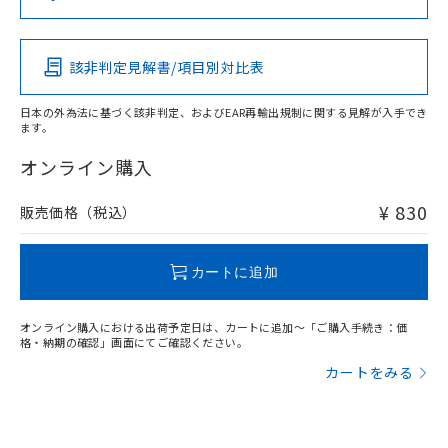
（DBP） 1000ppm以下、フタル酸ジイソブチル
イソブチル) : 1000ppm、 BBP(フタル酸ブチルベンジ
△
一定数には満たないが在庫あり
いよう必要な手段を講じます。
この製品の規格認証/適合状況ページへ
Pb
Hg
Cd
Cr(VI)
ムロン制御機器販売店・当社販売員に
(DIBP) 1000ppm以下
ル) : 1000ppm、
当社は貴社製品を、核兵器、ミサイ
その他の認証はこちらのページからご検索ください
但し、RoHS指令で産業用監視および制御機器に対する
DEHP(フタル酸ビス(2-エチルヘキシル)) : 1000ppm
ご相談ください。
適用除外項目は除く。
ル、化学兵器、生物兵器またはその他
－
在庫なし(最新の在庫状況につ
オムロン制御機器販売店や当社販売拠
フタル酸エステル類の４物質については閾値を超える意
該非判定見解書/項目別対比表
O
O
O
O
武器並びにこれらの製造装置等に一切
いては、お客様のお取引先、ま
図的な使用がないことを確認しています。
点は「
販売ネットワーク
」をご確認
※2 環境保護使用期限
使用いたしません。
たはお客様担当のオムロン制御
ください。
日本の外為法に基づく該非判定、およびEAR再輸出規制に関する見解が入手でき
当社は、貴社製品を第三者に販売する
機器販売店・当社販売員にご確
在庫状況および標準価格結果を当社の
ます。
※2 対応予定月
「ｅ」：有害物質（10物質）のすべてが基
場合は、上記1、2および3の内容を当
"対応済み"や非含有の記載がされた商品であっても、流通
認ください)
事前の承諾なく第三者に漏洩または開
準値以下であることを示します。
該第三者に通知します。また当社は、
在庫等で未対応品が混在する可能性があります。
オンライン購入
示しないようお願いします。
部品在庫の切り替え状況などにより、予定
「10」：通常の使用状況下において有害物
販売先および販売に係わる関係者が違
非含有品が必要な際は、弊社営業部門もしくは販売店へお
マイパーツ機能（部品リスト作成サー
空
受注生産機種、また在庫状況の
月が前後することがあります。
質が外部に漏えいし、環境に深刻な影響を
法に輸出するおそれがある場合は、取
問い合わせください。
ビス）をご利用いただくには、I-Web
¥ 830
販売価格（税込）
白
情報を公開していない機種
及ぼさない年数を意味します。
り引きをいたしません。
メンバーズにご登録されている必要が
「－」：未確認です。当社販売部門へお問
あります。
この製品のRoHS/REACH対応状況ページへ
い合わせください。
お客様が当ウェブサイト上で当社にご
カートに追加
※3 非含有証明書ダウンロード
登録された部品リストについて、当社
および当社の共同利用者が、当社の製
下記の非含有証明書をダウンロードするこ
オンライン購入における出荷予定日は、カートに追加～「ご購入手続き：価
品・サービスに関するお客様との取
格・納期の確認」画面にてご確認ください。
とができます。
合意する
キャンセル
引・商談に必要な範囲で利用すること
カートをみる
をご了承ください。
EU RoHS指令（10物質）の非含有証明書
※当社の共同利用者とは、
"個人情報
51物質の非含有証明書（当社基準）
の共同利用に関して"
の「1.共同利
※本証明書は発行日時点で非含有を証明す
用者の範囲」に記載されている法人を