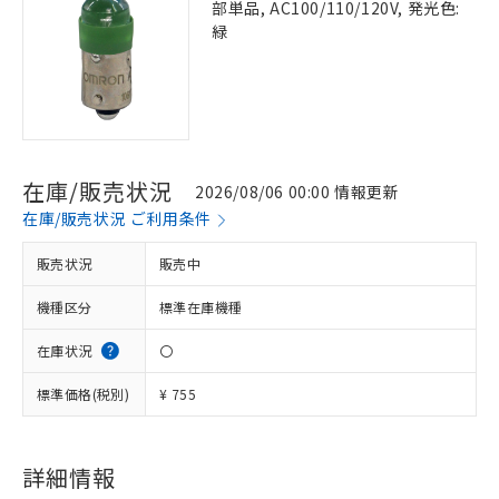
部単品, AC100/110/120V, 発光色:
緑
在庫/販売状況
2026/08/06 00:00 情報更新
在庫/販売状況 ご利用条件
販売状況
販売中
機種区分
標準在庫機種
在庫状況
〇
標準価格(税別)
¥ 755
※1 対応状況
対応済み：EU RoHS指令（10物質）の
非含有に対応した製品が提供可能な商品で
詳細情報
す。