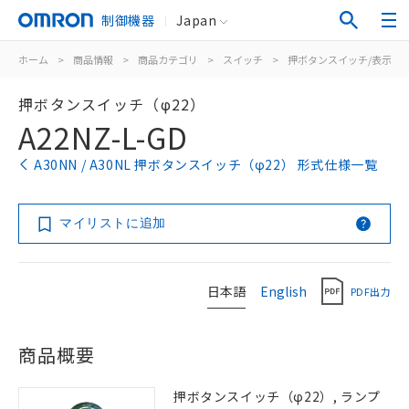
制御機器
Japan
ホーム
>
商品情報
>
商品カテゴリ
>
スイッチ
>
押ボタンスイッチ/表示灯
押ボタンスイッチ（φ22）
A22NZ-L-GD
A30NN / A30NL 押ボタンスイッチ（φ22） 形式仕様一覧
マイリストに追加
日本語
English
PDF出力
商品概要
押ボタンスイッチ（φ22）, ランプ