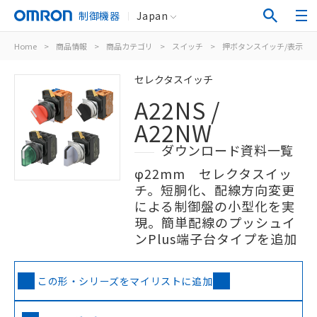
制御機器
Japan
Home
>
商品情報
>
商品カテゴリ
>
スイッチ
>
押ボタンスイッチ/表示灯
セレクタスイッチ
A22NS /
A22NW
ダウンロード資料一覧
φ22mm セレクタスイッ
チ。短胴化、配線方向変更
による制御盤の小型化を実
現。簡単配線のプッシュイ
ンPlus端子台タイプを追加
この形・シリーズをマイリストに追加