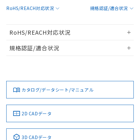
対応予定：EU RoHS指令（10物質）の非含
RoHS/REACH対応状況
規格認証/適合状況
ご利用条件
有に対応した製品に切り替える予定のある
商品です。
対応予定なし：EU RoHS指令（10物質）の
以下の条件をお読みいただき、同意のうえ
RoHS/REACH対応状況
非含有に非対応の商品で、対応品を出す予
ご利用ください。
定はありません。
情報更新：2026/7/29
調査・確認中：EU RoHS指令（10物質）の
規格認証/適合状況
本サービスは、当社制御機器事業取扱
※1 中国RoHS○×表
非含有の対応状況を調査中または確認中の
商品の当社在庫状況および標準価格
EU RoHS
注意事項・凡例
商品です。
(税抜)を提供させていただくもので
UL認証
CSA認証
CEマーキング
「○」：最大均質材料含有率が中国RoHSの
非該当品：ライセンス料など無形物で、有
す。
基準値以下であることを示します。
害物質有無と関係のない商品です。
当社制御機器事業取扱商品の中には、
No
No
N/A
「×」：最大均質材料含有率が中国RoHSの
仕入先様の事情により、非含有部品として
対応状況
対応予定月
※1
※2
本サービスの対象外となる商品もある
基準値を超えていることを示します。
いたものが、含有品と判明した場合などや
当社は、これら貴社製品のうち、外国
ことをご了承ください。
カタログ/データシート/マニュアル
「－」：未確認です。当社販売部門へお問
むを得ず変更することがあります。
対応済み
為替および外国貿易法に定める商品
在庫状況および標準価格照会結果は、
い合わせください。
（以下｢規制貨物等」という）を輸出
LR型式承認
DNV型式承認
BV型式承認
KR型式承
記載している更新日時点での社内デー
*EU RoHS指令（10物質）：
または国外への提供する場合は、日本
（イギリス
（ノルウェー
（フランス
（韓国
記
タに基づき作成されるものであり、閲
説明
鉛(Pb) 1000ppm以下、 水銀(Hg) 1000ppm以下、 カド
*中国RoHS10物質の基準値 (GB/T26572)：
船舶規格）
船舶規格）
船舶規格）
船舶規格
国政府の輸出許可(または役務取引許
中国 RoHS
注意事項・凡例
2D CADデータ
号
覧された時点での実際の在庫および標
ミウム(Cd) 100ppm以下、
Pb(鉛) :1000ppm、 Hg(水銀) : 1000ppm、 Cd(カドミウ
可)を取得するなどの必要な手続きを
六価クロム(Cr(Ⅵ)) 1000ppm以下、ポリ臭化ビフェニル
ム) : 100ppm、
準価格とは異なる場合があることをご
No
類(PBB) 1000ppm以下、ポリ臭化ジフェニルエーテル類
No
No
No
Cr(Ⅵ)(六価クロム) : 1000ppm、 PBBs(ポリ臭化ビフェ
とります。
了承ください。
(PBDE) 1000ppm以下、フタル酸ビス(2-エチルヘキシ
○
一定数以上の在庫あり
ニル類) : 1000ppm、 PBDEs(ポリ臭化ジフェニルエーテ
当社は規制貨物を破棄する場合は、完
ル) (DEHP)(別名：DOP) 1000ppm以下、フタル酸ブチ
中国 RoHS表
※1 ※2
正式な納期状況および標準価格はお客
ル類) : 1000ppm、
3D CADデータ
ルベンジル（BBP） 1000ppm以下、フタル酸ジブチル
全に破砕するなど、違法に輸出されな
DBP(フタル酸ジブチル) : 1000ppm、 DIBP(フタル酸ジ
様のお取引先、またはお客様担当のオ