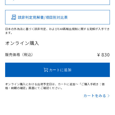
（DBP） 1000ppm以下、フタル酸ジイソブチル
イソブチル) : 1000ppm、 BBP(フタル酸ブチルベンジ
△
一定数には満たないが在庫あり
いよう必要な手段を講じます。
この製品の規格認証/適合状況ページへ
Pb
Hg
Cd
Cr(VI)
ムロン制御機器販売店・当社販売員に
(DIBP) 1000ppm以下
ル) : 1000ppm、
当社は貴社製品を、核兵器、ミサイ
その他の認証はこちらのページからご検索ください
但し、RoHS指令で産業用監視および制御機器に対する
DEHP(フタル酸ビス(2-エチルヘキシル)) : 1000ppm
ご相談ください。
適用除外項目は除く。
ル、化学兵器、生物兵器またはその他
－
在庫なし(最新の在庫状況につ
オムロン制御機器販売店や当社販売拠
フタル酸エステル類の４物質については閾値を超える意
該非判定見解書/項目別対比表
X
O
O
O
武器並びにこれらの製造装置等に一切
いては、お客様のお取引先、ま
図的な使用がないことを確認しています。
点は「
販売ネットワーク
」をご確認
※2 環境保護使用期限
使用いたしません。
たはお客様担当のオムロン制御
ください。
日本の外為法に基づく該非判定、およびEAR再輸出規制に関する見解が入手でき
当社は、貴社製品を第三者に販売する
機器販売店・当社販売員にご確
在庫状況および標準価格結果を当社の
ます。
※2 対応予定月
「ｅ」：有害物質（10物質）のすべてが基
場合は、上記1、2および3の内容を当
"対応済み"や非含有の記載がされた商品であっても、流通
認ください)
事前の承諾なく第三者に漏洩または開
準値以下であることを示します。
該第三者に通知します。また当社は、
在庫等で未対応品が混在する可能性があります。
オンライン購入
示しないようお願いします。
部品在庫の切り替え状況などにより、予定
「10」：通常の使用状況下において有害物
販売先および販売に係わる関係者が違
非含有品が必要な際は、弊社営業部門もしくは販売店へお
マイパーツ機能（部品リスト作成サー
空
受注生産機種、また在庫状況の
月が前後することがあります。
質が外部に漏えいし、環境に深刻な影響を
法に輸出するおそれがある場合は、取
問い合わせください。
ビス）をご利用いただくには、I-Web
¥ 830
販売価格（税込）
白
情報を公開していない機種
及ぼさない年数を意味します。
り引きをいたしません。
メンバーズにご登録されている必要が
「－」：未確認です。当社販売部門へお問
あります。
この製品のRoHS/REACH対応状況ページへ
い合わせください。
お客様が当ウェブサイト上で当社にご
カートに追加
※3 非含有証明書ダウンロード
登録された部品リストについて、当社
および当社の共同利用者が、当社の製
下記の非含有証明書をダウンロードするこ
オンライン購入における出荷予定日は、カートに追加～「ご購入手続き：価
品・サービスに関するお客様との取
格・納期の確認」画面にてご確認ください。
とができます。
合意する
キャンセル
引・商談に必要な範囲で利用すること
カートをみる
をご了承ください。
EU RoHS指令（10物質）の非含有証明書
※当社の共同利用者とは、
"個人情報
51物質の非含有証明書（当社基準）
の共同利用に関して"
の「1.共同利
※本証明書は発行日時点で非含有を証明す
用者の範囲」に記載されている法人を