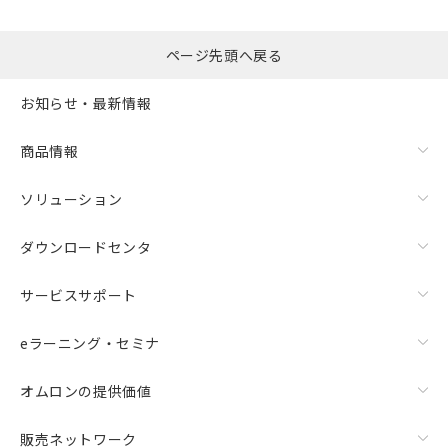
るもので、過去に遡って非含有を証明する
指します。
ものではありません。
また、RoHS指令のフタル酸エステル類４
ページ先頭へ戻る
物質の対応では、対応完了までの期間は出
荷製品に未対応品が混在することから備考
お知らせ・最新情報
欄に対応日を記載しておりました。
既に当社にて対応品への在庫切替を完了
商品情報
していることから、特段のことがない限
り、2022年1月12日より割愛しておりま
す。
ソリューション
ダウンロードセンタ
サービスサポート
eラーニング・セミナ
オムロンの提供価値
販売ネットワーク