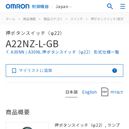
制御機器
Japan
ホーム
>
商品情報
>
商品カテゴリ
>
スイッチ
>
押ボタンスイッチ/表示灯
押ボタンスイッチ（φ22）
A22NZ-L-GB
A30NN / A30NL 押ボタンスイッチ（φ22） 形式仕様一覧
マイリストに追加
日本語
English
PDF出力
商品概要
押ボタンスイッチ（φ22）, ランプ