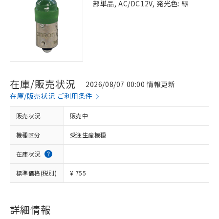
部単品, AC/DC12V, 発光色: 緑
在庫/販売状況
2026/08/07 00:00 情報更新
在庫/販売状況 ご利用条件
販売状況
販売中
機種区分
受注生産機種
在庫状況
標準価格(税別)
¥ 755
※1 対応状況
対応済み：EU RoHS指令（10物質）の
非含有に対応した製品が提供可能な商品で
詳細情報
す。